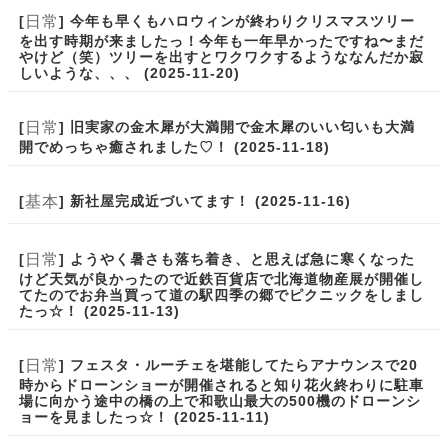
日常
[
] 今年も早くもハロウィンが終わりクリスマスツリー
を出す時期が来ましたっ！今年も一年早かったですね〜まだ
やけど（笑）ツリーを出すとワクワクするようななんだか寂
しいような、、、 (2025-11-20)
日常
[
] 旧実家の金木犀が大満開で金木犀のいい匂いも大満
開でめっちゃ癒されました♡！ (2025-11-18)
基本
[
] 新社屋完成近づいてます！ (2025-11-16)
日常
[
] ようやく暑さも落ち着き、と思えば急に寒くなった
けど天気が良かったので近鉄百貨店で北海道物産展が開催し
てたのでお弁当買って道の駅四季の郷でピクニックをしまし
たっ☆！ (2025-11-13)
日常
[
] フェスタ・ルーチェを堪能してたらアナウンスで20
時からドローンショーが開催されると知り花火終わりに駐車
場に向かう途中の橋の上で和歌山最大の500機のドローンシ
ョーを見ましたっ☆！ (2025-11-11)