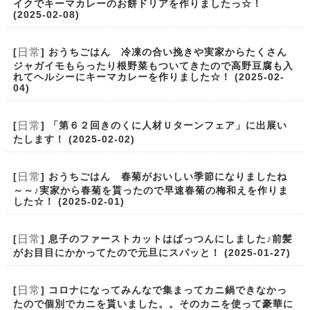
イクでキーマカレーのお餅ドリアを作りましたっ☆！
(2025-02-08)
日常
[
] おうちごはん 冷凍の合い挽きや実家からたくさん
ジャガイモもらったり根野菜もついてきたので高野豆腐も入
れてヘルシーにキーマカレーを作りました☆！ (2025-02-
04)
日常
[
] 「第６２回きのくに人材Ｕターンフェア」に出展い
たします！ (2025-02-02)
日常
[
] おうちごはん 春菊がおいしい季節になりましたね
～～♪実家から春菊を貰ったので早速春菊の梅和えを作りま
した☆！ (2025-02-01)
日常
[
] 息子のファーストカットはぱっつんにしました♪前髪
がお目目にかかってたので元旦にスパッと！ (2025-01-27)
日常
[
] コロナになってみんなで集まってカニ鍋できなかっ
たので個別でカニを貰いました。。そのカニを使って豪華に