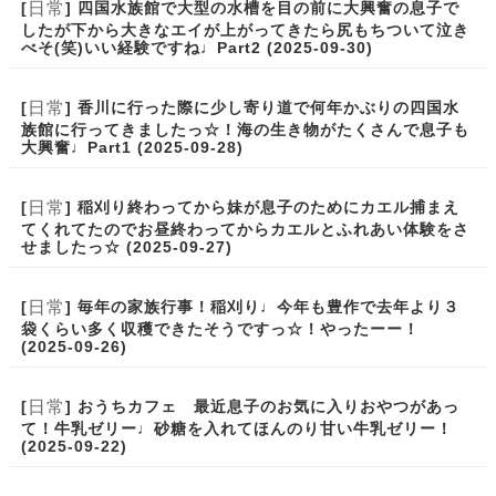
日常
[
] 四国水族館で大型の水槽を目の前に大興奮の息子で
したが下から大きなエイが上がってきたら尻もちついて泣き
べそ(笑)いい経験ですね♩Part2 (2025-09-30)
日常
[
] 香川に行った際に少し寄り道で何年かぶりの四国水
族館に行ってきましたっ☆！海の生き物がたくさんで息子も
大興奮♩Part1 (2025-09-28)
日常
[
] 稲刈り終わってから妹が息子のためにカエル捕まえ
てくれてたのでお昼終わってからカエルとふれあい体験をさ
せましたっ☆ (2025-09-27)
日常
[
] 毎年の家族行事！稲刈り♩今年も豊作で去年より３
袋くらい多く収穫できたそうですっ☆！やったーー！
(2025-09-26)
日常
[
] おうちカフェ 最近息子のお気に入りおやつがあっ
て！牛乳ゼリー♩砂糖を入れてほんのり甘い牛乳ゼリー！
(2025-09-22)