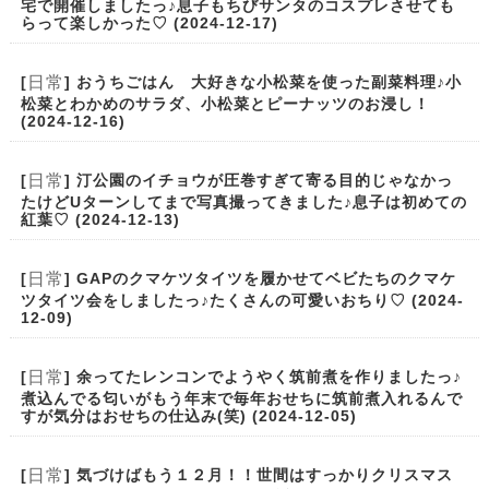
宅で開催しましたっ♪息子もちびサンタのコスプレさせても
らって楽しかった♡ (2024-12-17)
日常
[
] おうちごはん 大好きな小松菜を使った副菜料理♪小
松菜とわかめのサラダ、小松菜とピーナッツのお浸し！
(2024-12-16)
日常
[
] 汀公園のイチョウが圧巻すぎて寄る目的じゃなかっ
たけどUターンしてまで写真撮ってきました♪息子は初めての
紅葉♡ (2024-12-13)
日常
[
] GAPのクマケツタイツを履かせてベビたちのクマケ
ツタイツ会をしましたっ♪たくさんの可愛いおちり♡ (2024-
12-09)
日常
[
] 余ってたレンコンでようやく筑前煮を作りましたっ♪
煮込んでる匂いがもう年末で毎年おせちに筑前煮入れるんで
すが気分はおせちの仕込み(笑) (2024-12-05)
日常
[
] 気づけばもう１２月！！世間はすっかりクリスマス