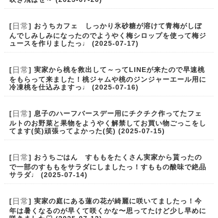
日常
[
] おうちカフェ しっかり氷砂糖が溶けて青梅がしぼ
んでしみしみになったのでようやく梅シロップを使って梅ジ
ュースを作りましたっ♩ (2025-07-17)
日常
[
] 実家から桃を救出して～ってLINEが来たので早速桃
をもらって来ました！桃ジャムや桃のジンジャーエール用に
冷凍桃を仕込みますっ♩ (2025-07-16)
日常
[
] 息子のハーフバースデー用にチクチク作ってたフェ
ルトのお野菜と果物をようやく解禁してお買い物ごっこをし
てます(笑)頑張ってよかった(笑) (2025-07-15)
日常
[
] おうちごはん すももをたくさん実家から貰ったの
で一部のすももをサラダにしましたっ！すももの酸味で絶品
サラダ♩ (2025-07-14)
日常
[
] 実家の庭にある蓮の花が綺麗に咲いてましたっ！今
年は暑くなるのが早くて咲くかな〜思ってたけど少し早めに