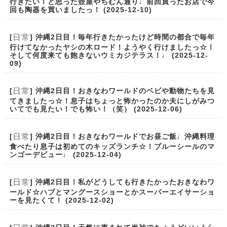
行きたい！と思った壺屋やちむん通り♩前回買ったお店で今
回も陶器を買いましたっ！ (2025-12-10)
日常
[
] 沖縄2日目！毎年行きたかったけど時間の都合で毎年
行けてなかったヤシの木ロード！ようやく行けましたっ☆！
そして何度来ても飽きないウミカジテラス！♩ (2025-12-
09)
日常
[
] 沖縄2日目！おきなわワールドのベビや動物たちを見
てきましたっ☆！息子はちょっと怖かったのか夫にしがみつ
いてでも見たい！でも怖い！（笑） (2025-12-06)
日常
[
] 沖縄2日目！おきなわワールドでお昼ご飯♩沖縄料理
食べたり息子は初めてのキッズランチ☆！ブルーシールのマ
ンゴーデビュー♩ (2025-12-04)
日常
[
] 沖縄2日目！私がどうしても行きたかったおきなわワ
ールド☆ハブとマングースショーとかスーパーエイサーショ
ーを見たくて！ (2025-12-02)