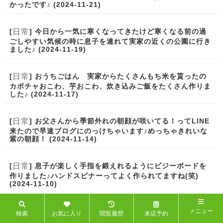
かったです♪ (2024-11-21)
日常
[
] 今日から一気に寒くなってきたけど寒くなる前の過
ごしやすい気候の時に息子を連れて実家の近くの公園に行き
ました♪ (2024-11-19)
日常
[
] おうちごはん 実家からたくさんもち米を貰ったの
カボチャおこわ、芋おこわ、炊き込みご飯をたくさん作りま
した♪ (2024-11-17)
日常
[
] お父さんから季節外れの朝顔が咲いてる！ってLINE
来たので早速ブログにのっけちゃいます♪めっちゃきれいな
紫の朝顔！ (2024-11-14)
日常
[
] 息子が楽しく手指を鍛えれるようにビジーボードを
作りました♪ハンドスピナーってよく作られてますね(笑)
(2024-11-10)
日常
[
] おうちごはん 寒くなってきたのでおでんを作りま
メニュー
検索
お気に入り
閲覧履歴
来店予約
した♪朝晩が寒くなってきたので晩ご飯におでんを食べると