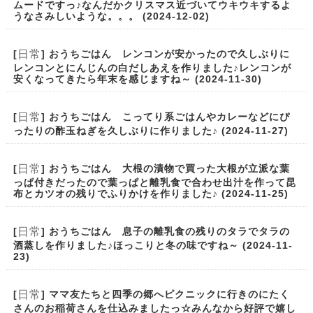
ムードですっ♪なんだかクリスマス近づいてウキウキするよ
うなさみしいような。。。 (2024-12-02)
日常
[
] おうちごはん レンコンが安かったので久しぶりに
レンコンとにんじんの白だしあえを作りました♪レンコンが
安くなってきたら年末を感じますね～ (2024-11-30)
日常
[
] おうちごはん こってり系ごはんやカレーなどにぴ
ったりの酢玉ねぎを久しぶりに作りました♪ (2024-11-27)
日常
[
] おうちごはん 大根の漬物で買った大根が立派な葉
っぱ付きだったので葉っぱと離乳食で合わせ出汁を作って昆
布とカツオの残りでふりかけを作りました♪ (2024-11-25)
日常
[
] おうちごはん 息子の離乳食の残りのタラでタラの
酒蒸しを作りました♪ほっこりと冬の味ですね～ (2024-11-
23)
日常
[
] ママ友たちと四季の郷へピクニックに行きのにたく
さんのお稲荷さんを仕込みましたっ☆みんなから好評で嬉し