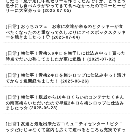
したっ！息子用に牛乳ゼリーを作ってたんですが、とうとう
息子にも食べムラがやってきて食べなかったのでコーヒーゼ
リーに大変身っ☆ (2025-07-05)
日常
[
] おうちカフェ お家に友達が来るのとクッキーが食
べたくなったのと重なって久しぶりにアイスボックスクッキ
ーを焼きましたっ！♡ (2025-07-04)
日常
[
] 梅仕事！青梅5.6キロを梅干しに仕込み中っ！貰った
時点でだいぶ熟してましたが更に追熟！ (2025-07-02)
日常
[
] 梅仕事！青梅2キロを梅シロップに仕込み中っ！漬け
てから１週間経ちました！ (2025-06-26)
日常
[
] 梅仕事！親戚から10キロくらいのコンテナたくさん
の南高梅をいただいたので早速2キロを梅シロップに仕込み
ましたっ☆ (2025-06-23)
日常
[
] 友達と最近出来た西コミュニティセンター！ピクニ
ックだけじゃなくて室内も広くて遊べるところも充実ですっ