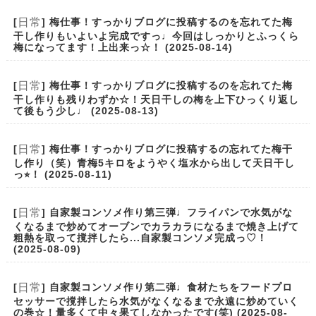
日常
[
] 梅仕事！すっかりブログに投稿するのを忘れてた梅
干し作りもいよいよ完成ですっ♩今回はしっかりとふっくら
梅になってます！上出来っ☆！ (2025-08-14)
日常
[
] 梅仕事！すっかりブログに投稿するのを忘れてた梅
干し作りも残りわずか☆！天日干しの梅を上下ひっくり返し
て後もう少し♩ (2025-08-13)
日常
[
] 梅仕事！すっかりブログに投稿するの忘れてた梅干
し作り（笑）青梅5キロをようやく塩水から出して天日干し
っ⭐︎！ (2025-08-11)
日常
[
] 自家製コンソメ作り第三弾♩フライパンで水気がな
くなるまで炒めてオーブンでカラカラになるまで焼き上げて
粗熱を取って撹拌したら...自家製コンソメ完成っ♡！
(2025-08-09)
日常
[
] 自家製コンソメ作り第二弾♩食材たちをフードプロ
セッサーで撹拌したら水気がなくなるまで永遠に炒めていく
の巻☆！量多くて中々果てしなかったです(笑) (2025-08-