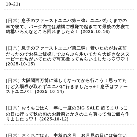
10-21)
日常
[
] 息子のファーストユニバ第三弾♩ユニバ行くまでの
車で寝て、パーク内では結構ご機嫌で起きてて最後の方寝て
結構いろんなところ回れました☆！ (2025-10-16)
日常
[
] 息子のファーストユニバ第二弾♩着いたのがお昼前
だったのでお昼ご飯探しでぶらぶら歩いてたら大好きなスヌ
ーピーたちがいてたので写真撮ってもらいましたっ♡♡♡！
(2025-10-15)
日常
[
] 大阪関西万博に涼しくなってから行こう！思ってた
けど入場券が取れずユニバに行きましたっ⭐︎！息子はファー
ストユニバ！ (2025-10-14)
日常
[
] おうちごはん 年に一度のBIG SALE 超てまりっこ
の日に行って秋の旬のお野菜とかきのこを買って旬ご飯を作
りましたっ♡！ (2025-10-12)
日常
[
] おうちごはん 中秋の名月 お月見の日には毎年い