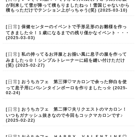
が到来して雪が降って積もりましたねっ！雪国じゃないから
積もっただけでテンション上がっちゃう(笑) (2025-03-10)
日常
[
] 保健センターのイベントで手形足形のお雛様を作っ
てきました☆！１歳になるまでの残り僅かなイベント・・・
(2025-03-03)
日常
[
] 私の持ってるお洋服とお揃い風に息子の服を作って
みましたっ☆！シンプルトレーナーに紐を縫い付けただけ
(笑) (2025-02-27)
日常
[
] おうちカフェ 第三弾♡マカロンで余った卵白を使
って息子用にバレンタインボーロを作りましたっ☆ (2025-
02-24)
日常
[
] おうちカフェ 第二弾♡夫リクエストのマカロン！
いつもガナッシュ抜きなので今回もコックマカロンです♪
(2025-02-22)
日常
[
] おうちカフェ ＨＡＰＰＹ ＶＡＬＥＮＴＩＮＥ♡