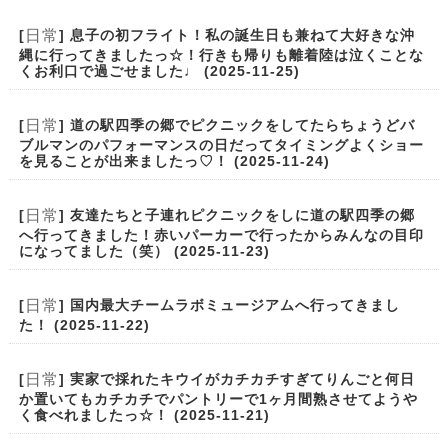
日常
[
] 息子の初フライト！私の誕生日も兼ねて大好きな沖
縄に行ってきましたっ☆！行きも帰りも離着陸は泣くことな
くお利口で過ごせました♩ (2025-11-25)
日常
[
] 道の駅四季の郷でピクニックをしてたらちょうどバ
ブルマンのパフォーマンスの日だってタイミングよくショー
を見ることが出来ましたっ♡！ (2025-11-24)
日常
[
] 友達たちと子連れピクニックをしに道の駅四季の郷
へ行ってきました！赤いパーカーで行ったからみんなの目印
になってました（笑） (2025-11-23)
日常
[
] 国内最大チームラボミュージアムへ行ってきまし
た！ (2025-11-22)
日常
[
] 実家で採れたキウイがカチカチすぎてりんごと何日
か置いてもカチカチでパントリーで1ヶ月間熟させてようや
く食べれましたっ☆！ (2025-11-21)