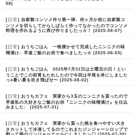
08)
日常
[
] 自家製コンソメ作り第一弾♩何ヶ月か前に自家製コ
ンソメを切らしてからしばらく作ってなかったのでコンソメ
料理を作れるように再び作りましたっ☆！ (2025-08-07)
日常
[
] おうちごはん 一晩寝かせて完成したニンニクの味
噌漬け♩早速ご飯のお供で食べましたっ☆ (2025-08-03)
日常
[
] おうちごはん 2025年7月31日は土曜丑の日！とい
うことでこの前胃もたれしたので今回は半尾を丼にしました
っ⭐︎暑い夏を吹き飛ばせ〜 (2025-08-02)
日常
[
] おうちカフェ 実家から3玉のニンニクを貰ったので
早速私の大好きなご飯のお供『ニンニクの味噌漬け』を仕込
みました♩ (2025-07-31)
日常
[
] おうちカフェ 実家から貰った桃を食べやすい大き
さカットして冷凍してるのでこれまたジンジャーシロップで
割って桃のジンジャーエールにしましたっ♡ (2025-07-30)