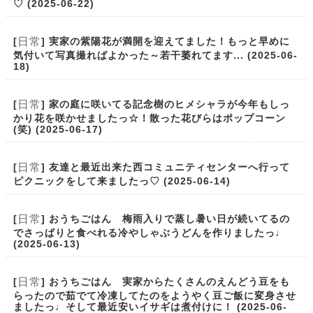
♡ (2025-06-22)
日常
[
] 実家の紫陽花が満開を迎えてました！もっと早めに
気付いて写真撮ればよかった～若干萎れてます... (2025-06-
18)
日常
[
] 家の庭に咲いてる記念樹のヒメシャラが今年もしっ
かり花を咲かせましたっ☆！散った花びらはポップコーン
(笑) (2025-06-17)
日常
[
] 友達と最近出来た西コミュニティセンターへ行って
ピクニックをして来ましたっ♡ (2025-06-14)
日常
[
] おうちごはん 梅雨入りで蒸し暑い日が続いてるの
でさっぱりと食べれる冷やしゃぶうどんを作りましたっ♩
(2025-06-13)
日常
[
] おうちごはん 実家からたくさんのえんどう豆をも
らったので茹でて冷凍してたのをようやく豆ご飯に変身させ
ましたっ♩そして最近安いイサギは煮付けに！ (2025-06-