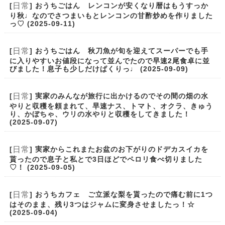
日常
[
] おうちごはん レンコンが安くなり暦はもうすっか
り秋♩なのでさつまいもとレンコンの甘酢炒めを作りました
っ♡ (2025-09-11)
日常
[
] おうちごはん 秋刀魚が旬を迎えてスーパーでも手
に入りやすいお値段になって並んでたので早速2尾食卓に並
びました！息子も少しだけぱくりっ♩ (2025-09-09)
日常
[
] 実家のみんなが旅行に出かけるのでその間の畑の水
やりと収穫を頼まれて、早速ナス、トマト、オクラ、きゅう
り、かぼちゃ、ウリの水やりと収穫をしてきました！
(2025-09-07)
日常
[
] 実家からこれまたお盆のお下がりのドデカスイカを
貰ったので息子と私とで3日ほどでペロリ食べ切りました
♡！ (2025-09-05)
日常
[
] おうちカフェ ご立派な梨を貰ったので痛む前に1つ
はそのまま、残り3つはジャムに変身させましたっ！☆
(2025-09-04)