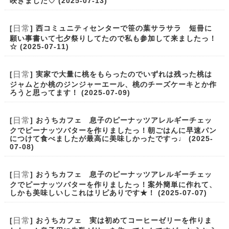
咲きました♡ (2025-07-13)
日常
[
] 西コミュニティセンターで笹の葉サラサラ 短冊に
願い事書いて七夕祭りしてたので私も参加して来ましたっ！
☆ (2025-07-11)
日常
[
] 実家で大量に桃をもらったのでいずれは残った桃は
ジャムとか桃のジンジャーエール、桃のチーズケーキとか作
ろうと思ってます！ (2025-07-09)
日常
[
] おうちカフェ 息子のピーナッツアレルギーチェッ
クでピーナッツバターを作りましたっ！朝ごはんに早速パン
につけて食べましたが最高に美味しかったですっ♩ (2025-
07-08)
日常
[
] おうちカフェ 息子のピーナッツアレルギーチェッ
クでピーナッツバターを作りましたっ！案外簡単に作れて、
しかも美味しいしこれはリピありです★！ (2025-07-07)
日常
[
] おうちカフェ 実は初めてコーヒーゼリーを作りま