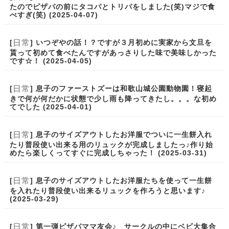
たのでピザパの前にタコパとトリパをしました(笑)マジで食
べすぎ(笑) (2025-04-07)
日常
[
] いつぞやの話！？ですが３月初めに実家から文旦を
貰って初めて食べたんですがあっさりした味で美味しかった
です☆！ (2025-04-05)
日常
[
] 息子のファーストズーは和歌山城公園動物園！寝起
きで何が何だかに状態で少し雨も降ってきたし。。。な初め
てでした (2025-04-01)
日常
[
] 息子のサイズアウトしたお洋服でついに一生餅入れ
たり普段使い出来る用のリュックが完成しましたっ♪作り始
めたら楽しくってすぐに完成しちゃった！ (2025-03-31)
日常
[
] 息子のサイズアウトしたお洋服たちを使って一生餅
を入れたり普段使い出来るリュックを作ろうと思います♪
(2025-03-29)
日常
[
] 第一弾ピザパママ友会♪ サークルの中にベビ大集合