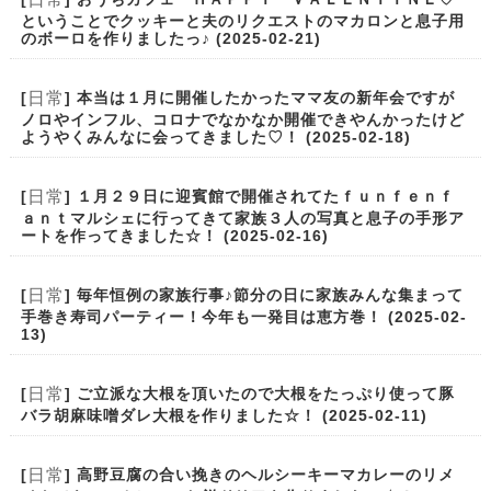
ということでクッキーと夫のリクエストのマカロンと息子用
のボーロを作りましたっ♪ (2025-02-21)
日常
[
] 本当は１月に開催したかったママ友の新年会ですが
ノロやインフル、コロナでなかなか開催できやんかったけど
ようやくみんなに会ってきました♡！ (2025-02-18)
日常
[
] １月２９日に迎賓館で開催されてたｆｕｎｆｅｎｆ
ａｎｔマルシェに行ってきて家族３人の写真と息子の手形ア
ートを作ってきました☆！ (2025-02-16)
日常
[
] 毎年恒例の家族行事♪節分の日に家族みんな集まって
手巻き寿司パーティー！今年も一発目は恵方巻！ (2025-02-
13)
日常
[
] ご立派な大根を頂いたので大根をたっぷり使って豚
バラ胡麻味噌ダレ大根を作りました☆！ (2025-02-11)
日常
[
] 高野豆腐の合い挽きのヘルシーキーマカレーのリメ