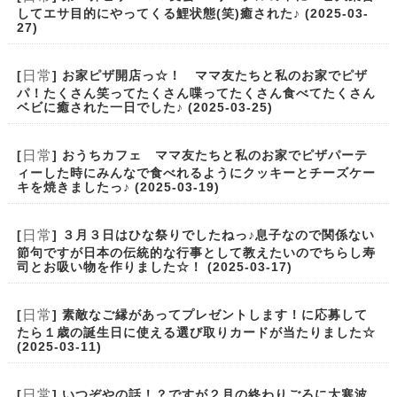
してエサ目的にやってくる鯉状態(笑)癒された♪ (2025-03-
27)
日常
[
] お家ピザ開店っ☆！ ママ友たちと私のお家でピザ
パ！たくさん笑ってたくさん喋ってたくさん食べてたくさん
ベビに癒された一日でした♪ (2025-03-25)
日常
[
] おうちカフェ ママ友たちと私のお家でピザパーテ
ィーした時にみんなで食べれるようにクッキーとチーズケー
キを焼きましたっ♪ (2025-03-19)
日常
[
] ３月３日はひな祭りでしたねっ♪息子なので関係ない
節句ですが日本の伝統的な行事として教えたいのでちらし寿
司とお吸い物を作りました☆！ (2025-03-17)
日常
[
] 素敵なご縁があってプレゼントします！に応募して
たら１歳の誕生日に使える選び取りカードが当たりました☆
(2025-03-11)
日常
[
] いつぞやの話！？ですが２月の終わりごろに大寒波