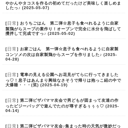
やかんやタコスを作るの初めてだったけど美味しく楽しめま
したっ♪ (2025-05-07)
日常
[
] おうちごはん 第二弾☆息子も食べれるように自家
製鶏がらスープの素作り！オーブンで完全に水分を飛ばして
攪拌して完成ですっ♪ (2025-05-02)
日常
[
] お家ごはん 第一弾☆息子も食べれるように自家製
コンソメの次は自家製鶏からスープを作りました♪ (2025-
04-28)
日常
[
] 電車の見える公園へお花見がてらに行ってきました
っ♡！息子はあんまり興味なさそうで帰りは抱っこ紐の中で
大爆睡・・・(笑) (2025-04-19)
日常
[
] 第二弾ピザパママ友会で男どもが固まって友達の作
ったビジーバッグで遊んでたのが尊すぎるぅぅぅ♡ (2025-
04-14)
日常
[
] 第二弾ピザパママ友会♪集まった時の天気が微妙だっ