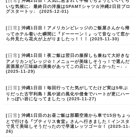
日常
[
] 沖縄2日目！天気に恵まれて半袖でちょうどいいくら
いな気候に♩最終日の洋服はSPAMTシャツ☆沖縄2日目ブロ
グスタートッ♩ (2025-12-01)
日常
[
] 沖縄1日目！アメリカンビレッジのご飯屋さんから帰
ってホテル着いた瞬間に『ドーーーン！』って音なって窓か
ら外見たら花火が上がりましたっ！！！ (2025-11-30)
日常
[
] 沖縄1日目！夜ご飯は翌日の服探しも兼ねて大好きな
アメリカンビレッジ☆！メニューが美味しそうっ！で選んだ
居酒屋が三味線の演奏があってこの店にしてよかった～♩♩
(2025-11-29)
日常
[
] 沖縄1日目！毎回行ってた気がしてたけど実は5年ぶ
りだった古宇利島！風や波の風化や侵食でハートが更にハー
トっぽい岩になってましたっ (2025-11-27)
日常
[
] 沖縄1日目のお昼ご飯は那覇空港から車で15分ちょっ
とで行ける『プティリス食堂』さんへ行きました！インスタ
で見て美味しそうだったので早速レッツゴー☆！ (2025-11-
26)