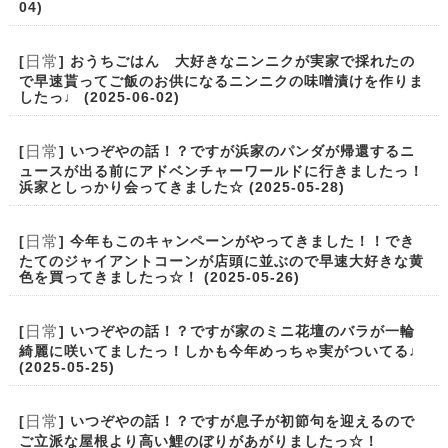
04)
日常
[
] おうちごはん 大好きなニンニクが実家で採れたの
で早速貰ってご飯のお供になるニンニクの味噌漬けを作りま
したっ♩ (2025-06-02)
日常
[
] いつぞやの話！？ですが浜家のパンダが帰還するニ
ュースが出る前にアドベンチャーワールドに行きましたっ！
浜家としっかり会ってきました☆ (2025-05-28)
日常
[
] 今年もこのキャンペーンがやってきました！！でき
たてのジャイアントコーンが店頭に並ぶので早速大好きな黄
色を買ってきましたっ☆！ (2025-05-26)
日常
[
] いつぞやの話！？ですが家のミニ花壇のバラが一輪
綺麗に咲いてましたっ！しかも今年めっちゃ実がついてる♩
(2025-05-25)
日常
[
] いつぞやの話！？ですが息子が初節句を迎えるので
ご立派な屋根より高い鯉のぼりがあがりましたっ☆！