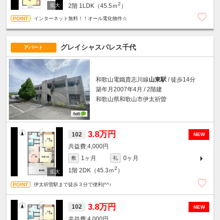
2
2階
1LDK（45.5ｍ
）
インターネット無料！！オール電化物件☆
グレイシャスパレス千代
アパート
和歌山電鐵貴志川線
山東駅
/ 徒歩14分
築年月2007年4月 / 2階建
和歌山県和歌山市伊太祈曽
3.8万円
102
NEW
4,000円
1ヶ月
0ヶ月
敷
礼
2
1階
2DK（45.3ｍ
）
伊太祈曽駅まで徒歩３分で便利(^^♪
3.8万円
102
NEW
4,000円