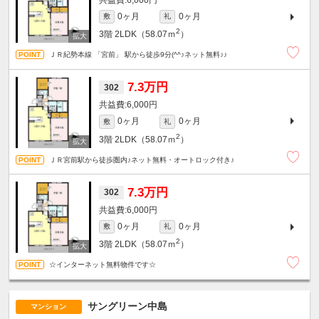
0ヶ月
0ヶ月
敷
礼
2
3階
2LDK（58.07ｍ
）
ＪＲ紀勢本線 「宮前」 駅から徒歩9分(^^♪ネット無料♪♪
7.3万円
302
6,000円
0ヶ月
0ヶ月
敷
礼
2
3階
2LDK（58.07ｍ
）
ＪＲ宮前駅から徒歩圏内♪ネット無料・オートロック付き♪
7.3万円
302
6,000円
0ヶ月
0ヶ月
敷
礼
2
3階
2LDK（58.07ｍ
）
☆インターネット無料物件です☆
サングリーン中島
マンション