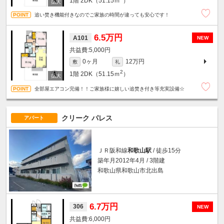
1階
2DK（51.15ｍ
）
追い焚き機能付きなのでご家族の時間が違っても安心です！
6.5万円
A101
NEW
5,000円
0ヶ月
12万円
敷
礼
2
1階
2DK（51.15ｍ
）
全部屋エアコン完備！！ご家族様に嬉しい追焚き付き等充実設備☆
クリーク パレス
アパート
ＪＲ阪和線
和歌山駅
/ 徒歩15分
築年月2012年4月 / 3階建
和歌山県和歌山市北出島
6.7万円
306
NEW
6,000円