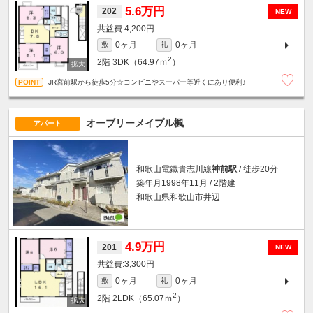
5.6万円
202
NEW
4,200円
0ヶ月
0ヶ月
敷
礼
2
2階
3DK（64.97ｍ
）
JR宮前駅から徒歩5分☆コンビニやスーパー等近くにあり便利♪
オーブリーメイプル楓
アパート
和歌山電鐵貴志川線
神前駅
/ 徒歩20分
築年月1998年11月 / 2階建
和歌山県和歌山市井辺
4.9万円
201
NEW
3,300円
0ヶ月
0ヶ月
敷
礼
2
2階
2LDK（65.07ｍ
）