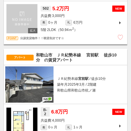
5.2万円
502
NEW
3,000円
0ヶ月
6万円
敷
礼
2
5階
2LDK（50.94ｍ
）
分譲賃貸物件！！眺望良好です☆
和歌山市 ＪＲ紀勢本線
宮前駅
徒歩10
アパート
分
の賃貸アパート
ＪＲ紀勢本線
宮前駅
/ 徒歩10分
築年月2025年3月 / 2階建
和歌山県和歌山市杭ノ瀬
B-
6.8万円
NEW
2
4,000円
0ヶ月
1ヶ月
敷
礼