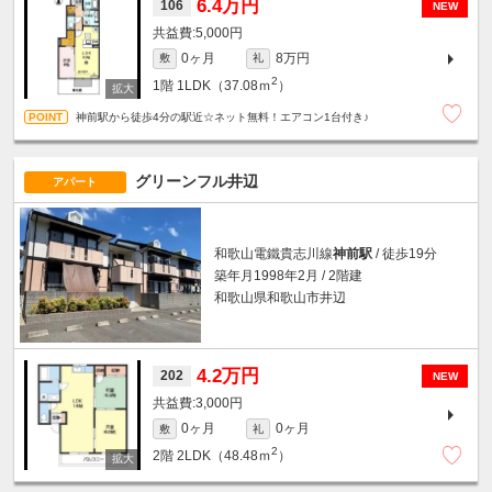
6.4万円
106
NEW
5,000円
0ヶ月
8万円
敷
礼
2
1階
1LDK（37.08ｍ
）
神前駅から徒歩4分の駅近☆ネット無料！エアコン1台付き♪
グリーンフル井辺
アパート
和歌山電鐵貴志川線
神前駅
/ 徒歩19分
築年月1998年2月 / 2階建
和歌山県和歌山市井辺
4.2万円
202
NEW
3,000円
0ヶ月
0ヶ月
敷
礼
2
2階
2LDK（48.48ｍ
）