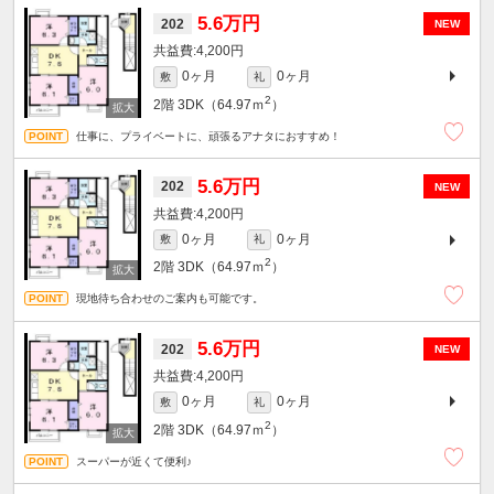
5.6万円
202
NEW
4,200円
0ヶ月
0ヶ月
敷
礼
2
2階
3DK（64.97ｍ
）
仕事に、プライベートに、頑張るアナタにおすすめ！
5.6万円
202
NEW
4,200円
0ヶ月
0ヶ月
敷
礼
2
2階
3DK（64.97ｍ
）
現地待ち合わせのご案内も可能です。
5.6万円
202
NEW
4,200円
0ヶ月
0ヶ月
敷
礼
2
2階
3DK（64.97ｍ
）
スーパーが近くて便利♪