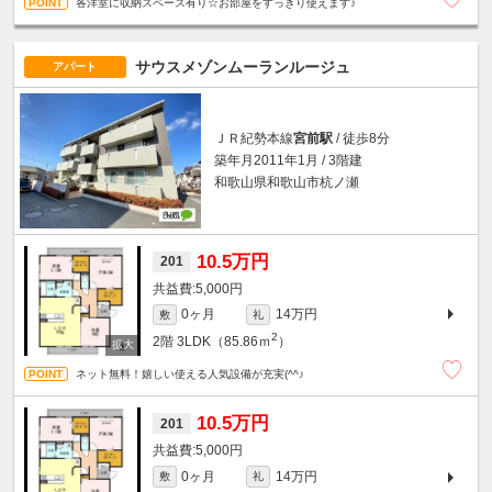
各洋室に収納スペース有り☆お部屋をすっきり使えます♪
サウスメゾンムーランルージュ
アパート
ＪＲ紀勢本線
宮前駅
/ 徒歩8分
築年月2011年1月 / 3階建
和歌山県和歌山市杭ノ瀬
10.5万円
201
5,000円
0ヶ月
14万円
敷
礼
2
2階
3LDK（85.86ｍ
）
ネット無料！嬉しい使える人気設備が充実(^^♪
10.5万円
201
5,000円
0ヶ月
14万円
敷
礼