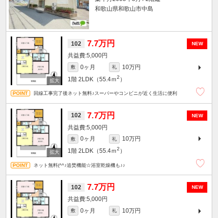
和歌山県和歌山市中島
7.7万円
102
NEW
5,000円
0ヶ月
10万円
敷
礼
2
1階
2LDK（55.4ｍ
）
回線工事完了後ネット無料♪スーパーやコンビニが近く生活に便利
7.7万円
102
NEW
5,000円
0ヶ月
10万円
敷
礼
2
1階
2LDK（55.4ｍ
）
ネット無料(^^♪追焚機能☆浴室乾燥機も♪♪
7.7万円
102
NEW
5,000円
0ヶ月
10万円
敷
礼