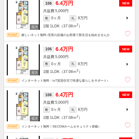
6.4万円
106
NEW
5,000円
0ヶ月
8万円
敷
礼
2
1階
1LDK（37.08ｍ
）
嬉しいネット無料♪充実の設備のお部屋で新生活を始めませんか
6.4万円
106
NEW
5,000円
0ヶ月
8万円
敷
礼
2
1階
1LDK（37.08ｍ
）
インターネット無料・IoT賃貸住宅で快適な暮らしをサポート♪
6.4万円
106
NEW
5,000円
0ヶ月
8万円
敷
礼
2
1階
1LDK（37.08ｍ
）
インターネット無料！SECOMホームセキュリティ搭載♪