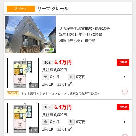
リーフ クレール
アパート
ＪＲ紀勢本線
宮前駅
/ 徒歩10分
築年月2019年12月 / 3階建
和歌山県和歌山市中島
6.4万円
102
NEW
6,000円
0ヶ月
9万円
敷
礼
2
1階
1K（33.61ｍ
）
ネット無料・ネットショッピングに便利な宅配BOX設置♪♪
6.4万円
102
NEW
6,000円
0ヶ月
9万円
敷
礼
2
1階
1K（33.61ｍ
）