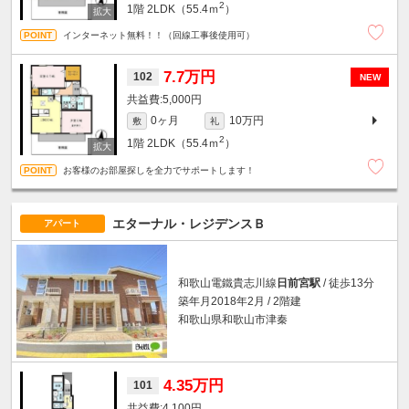
2
1階
2LDK（55.4ｍ
）
インターネット無料！！（回線工事後使用可）
7.7万円
102
NEW
5,000円
0ヶ月
10万円
敷
礼
2
1階
2LDK（55.4ｍ
）
お客様のお部屋探しを全力でサポートします！
エターナル・レジデンスＢ
アパート
和歌山電鐵貴志川線
日前宮駅
/ 徒歩13分
築年月2018年2月 / 2階建
和歌山県和歌山市津秦
4.35万円
101
4,100円