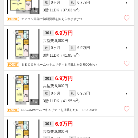
0ヶ月
6.7万円
敷
礼
2
3階
1LDK（37.03ｍ
）
エアコン完備で初期費用を抑えられます(^^♪
6.9万円
301
6,000円
0ヶ月
6.9万円
敷
礼
2
3階
1LDK（41.95ｍ
）
ＳＥＣＯＭホームセキュリティを搭載したD-ROOM♪♪♪
6.9万円
301
6,000円
0ヶ月
6.9万円
敷
礼
2
3階
1LDK（41.95ｍ
）
SECOMホームセキュリティを搭載したＤ－ＲＯＯＭ☆
6.9万円
301
6,000円