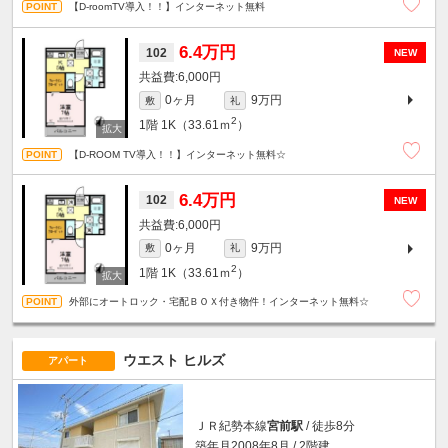
【D-roomTV導入！！】インターネット無料
6.4万円
102
NEW
6,000円
0ヶ月
9万円
敷
礼
2
1階
1K（33.61ｍ
）
【D-ROOM TV導入！！】インターネット無料☆
6.4万円
102
NEW
6,000円
0ヶ月
9万円
敷
礼
2
1階
1K（33.61ｍ
）
外部にオートロック・宅配ＢＯＸ付き物件！インターネット無料☆
ウエスト ヒルズ
アパート
ＪＲ紀勢本線
宮前駅
/ 徒歩8分
築年月2008年8月 / 2階建