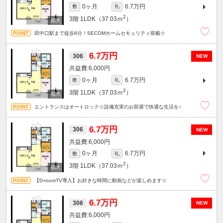
0ヶ月
6.7万円
敷
礼
2
3階
1LDK（37.03ｍ
）
田中口駅まで徒歩6分！SECOMホームセキュリティ搭載☆
6.7万円
306
NEW
6,000円
0ヶ月
6.7万円
敷
礼
2
3階
1LDK（37.03ｍ
）
エントランスはオートロック☆設備充実のお部屋で快適な生活を♪
6.7万円
306
NEW
6,000円
0ヶ月
6.7万円
敷
礼
2
3階
1LDK（37.03ｍ
）
【D-roomTV導入】お好きな時間に動画などが楽しめます☆
6.7万円
306
NEW
6,000円