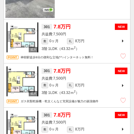
7.8万円
301
NEW
7,500円
0ヶ月
8万円
敷
礼
2
3階
1LDK（43.32ｍ
）
神前駅徒歩9分の便利な立地(^^♪インターネット無料！
7.8万円
301
NEW
7,500円
0ヶ月
8万円
敷
礼
2
3階
1LDK（43.32ｍ
）
ガス衣類乾燥機・乾太くんなど充実設備が魅力の築浅物件
7.8万円
301
NEW
7,500円
0ヶ月
8万円
敷
礼