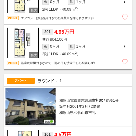
0ヶ月
1ヶ月
敷
礼
2
2階
1LDK（40.09ｍ
）
エアコン・照明器具付きで初期費用を抑えれます☆彡
4.95万円
201
4,100円
0ヶ月
1ヶ月
敷
礼
2
2階
1LDK（40.09ｍ
）
浴室乾燥機付きなので、雨の日も洗濯干し心配要らず♪
ラウンド．１
アパート
和歌山電鐵貴志川線
吉礼駅
/ 徒歩1分
築年月2001年2月 / 2階建
和歌山県和歌山市吉礼
4.5万円
101