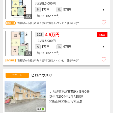
5,000円
1万円
5万円
敷
礼
2
1階
3K（52.5ｍ
）
吉礼駅から徒歩1分！便利で嬉しいコンビニ徒歩2分(^^♪
4.5万円
102
NEW
5,000円
1万円
6万円
敷
礼
2
1階
3K（52.5ｍ
）
吉礼駅から徒歩1分！便利で嬉しいコンビニ徒歩2分(^^♪
ヒロハウスＣ
アパート
ＪＲ紀勢本線
宮前駅
/ 徒歩5分
築年月2004年1月 / 2階建
和歌山県和歌山市南出島