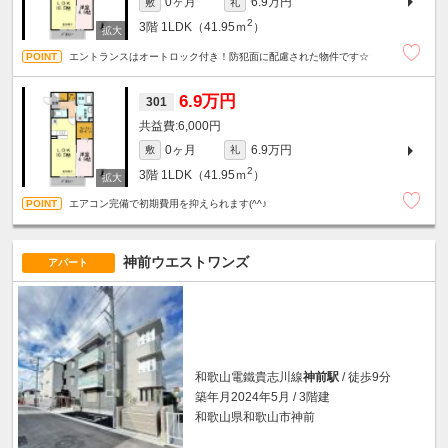
0ヶ月
6.9万円
敷
礼
2
3階
1LDK（41.95ｍ
）
エントランスはオートロック付き！防犯面に配慮された物件です☆
6.9万円
301
6,000円
0ヶ月
6.9万円
敷
礼
2
3階
1LDK（41.95ｍ
）
エアコン完備で初期費用を抑えられます(^^♪
神前ウエストワンズ
アパート
和歌山電鐵貴志川線
神前駅
/ 徒歩9分
築年月2024年5月 / 3階建
和歌山県和歌山市神前