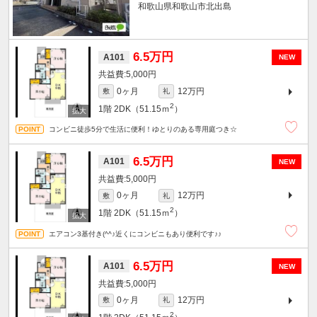
和歌山県和歌山市北出島
6.5万円
A101
NEW
5,000円
0ヶ月
12万円
敷
礼
2
1階
2DK（51.15ｍ
）
コンビニ徒歩5分で生活に便利！ゆとりのある専用庭つき☆
6.5万円
A101
NEW
5,000円
0ヶ月
12万円
敷
礼
2
1階
2DK（51.15ｍ
）
エアコン3基付き(^^♪近くにコンビニもあり便利です♪♪
6.5万円
A101
NEW
5,000円
0ヶ月
12万円
敷
礼
2