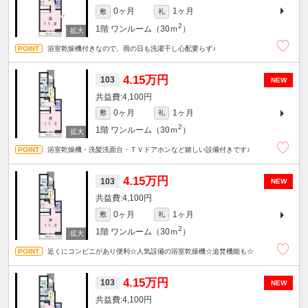
0ヶ月
1ヶ月
敷
礼
2
1階
ワンルーム（30ｍ
）
浴室乾燥機付きなので、雨の日も洗濯干し心配要らず♪
4.15万円
103
NEW
4,100円
0ヶ月
1ヶ月
敷
礼
2
1階
ワンルーム（30ｍ
）
浴室乾燥機・洗髪洗面台・ＴＶドアホンなど嬉しい設備付きです♪
4.15万円
103
NEW
4,100円
0ヶ月
1ヶ月
敷
礼
2
1階
ワンルーム（30ｍ
）
近くにコンビニがあり便利☆人気設備の浴室乾燥機☆追焚機能も☆
4.15万円
103
NEW
4,100円