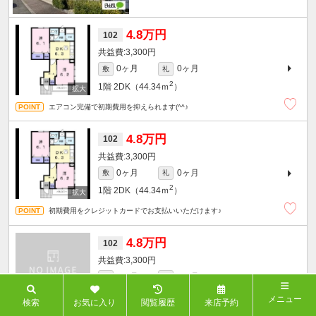
4.8万円
102
3,300円
0ヶ月
0ヶ月
敷
礼
2
1階
2DK（44.34ｍ
）
エアコン完備で初期費用を抑えられます(^^♪
4.8万円
102
3,300円
0ヶ月
0ヶ月
敷
礼
2
1階
2DK（44.34ｍ
）
初期費用をクレジットカードでお支払いいただけます♪
4.8万円
102
3,300円
0ヶ月
0ヶ月
敷
礼
2
1階
2DK（44.34ｍ
）
メニュー
検索
お気に入り
閲覧履歴
来店予約
初期費用をクレジットカードでお支払いただけます♪