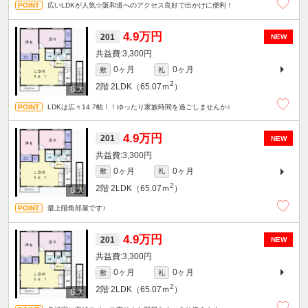
広いLDKが人気☆阪和道へのアクセス良好で出かけに便利！
4.9万円
201
NEW
3,300円
0ヶ月
0ヶ月
敷
礼
2
2階
2LDK（65.07ｍ
）
LDKは広々14.7帖！！ゆったり家族時間を過ごしませんか♪
4.9万円
201
NEW
3,300円
0ヶ月
0ヶ月
敷
礼
2
2階
2LDK（65.07ｍ
）
最上階角部屋です♪
4.9万円
201
NEW
3,300円
0ヶ月
0ヶ月
敷
礼
2
2階
2LDK（65.07ｍ
）