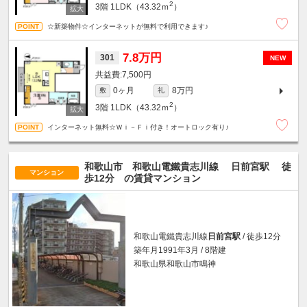
2
3階
1LDK（43.32ｍ
）
☆新築物件☆インターネットが無料で利用できます♪
7.8万円
301
NEW
7,500円
0ヶ月
8万円
敷
礼
2
3階
1LDK（43.32ｍ
）
インターネット無料☆Ｗｉ－Ｆｉ付き！オートロック有り♪
和歌山市 和歌山電鐵貴志川線
日前宮駅
徒
マンション
歩12分
の賃貸マンション
和歌山電鐵貴志川線
日前宮駅
/ 徒歩12分
築年月1991年3月 / 8階建
和歌山県和歌山市鳴神