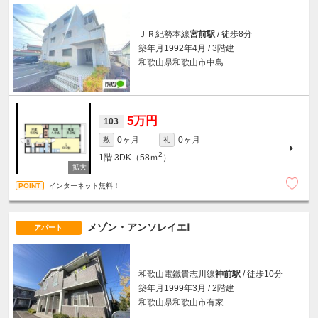
ＪＲ紀勢本線
宮前駅
/ 徒歩8分
築年月1992年4月 / 3階建
和歌山県和歌山市中島
5万円
103
0ヶ月
0ヶ月
敷
礼
2
1階
3DK（58ｍ
）
インターネット無料！
メゾン・アンソレイエⅠ
アパート
和歌山電鐵貴志川線
神前駅
/ 徒歩10分
築年月1999年3月 / 2階建
和歌山県和歌山市有家