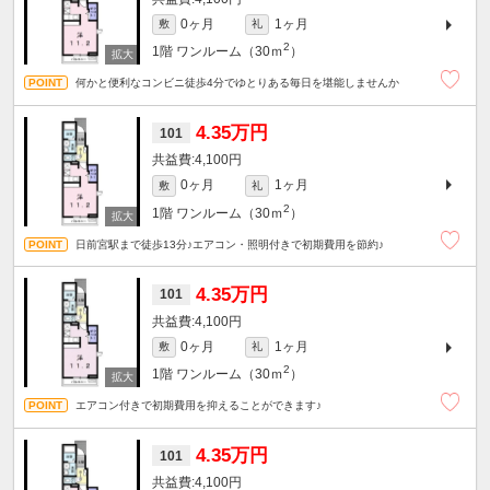
0ヶ月
1ヶ月
敷
礼
2
1階
ワンルーム（30ｍ
）
何かと便利なコンビニ徒歩4分でゆとりある毎日を堪能しませんか
4.35万円
101
4,100円
0ヶ月
1ヶ月
敷
礼
2
1階
ワンルーム（30ｍ
）
日前宮駅まで徒歩13分♪エアコン・照明付きで初期費用を節約♪
4.35万円
101
4,100円
0ヶ月
1ヶ月
敷
礼
2
1階
ワンルーム（30ｍ
）
エアコン付きで初期費用を抑えることができます♪
4.35万円
101
4,100円