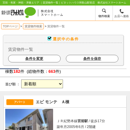
宮前・有家・神前・津秦エリア ｜賃貸物件一覧｜ピタットハウス和歌山駅前店 株式会社スマートホーム
物件検索
お店へ連絡
TOPページ
賃貸物件検索
賃貸物件一覧
選択中の条件
賃貸物件一覧
条件を変更
条件を保存
棟数
182
件 (総物件数：
663
件)
並び順 ：
エピ モンテ Ａ棟
アパート
ＪＲ紀勢本線
宮前駅
/ 徒歩17分
築年月2005年6月 / 2階建