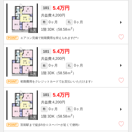
5.4万円
101
4,200円
0ヶ月
0ヶ月
敷
礼
2
1階
3DK（58.58ｍ
）
エアコン完備で初期費用を抑えられます(^^♪
5.4万円
101
4,200円
0ヶ月
0ヶ月
敷
礼
2
1階
3DK（58.58ｍ
）
初期費用をクレジットカードでお支払いいただけます♪
5.4万円
101
4,200円
0ヶ月
0ヶ月
敷
礼
2
1階
3DK（58.58ｍ
）
宮前駅まで徒歩5分☆スーパーが近くて便利♪