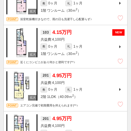
0ヶ月
1ヶ月
敷
礼
2
1階
ワンルーム（30ｍ
）
浴室乾燥機付きなので、雨の日も洗濯干し心配要らず♪
4.15万円
103
NEW
4,100円
0ヶ月
1ヶ月
敷
礼
2
1階
ワンルーム（30ｍ
）
近くにコンビニがあり何かと便利です(^^♪
4.95万円
201
4,100円
0ヶ月
1ヶ月
敷
礼
2
2階
1LDK（40.09ｍ
）
エアコン完備で初期費用を抑えられます(^^♪
4.95万円
201
4,100円