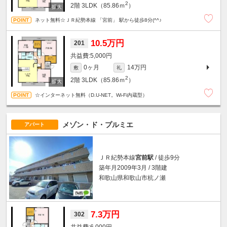
2
2階
3LDK（85.86ｍ
）
ネット無料☆ＪＲ紀勢本線 「宮前」 駅から徒歩8分(^^♪
10.5万円
201
5,000円
0ヶ月
14万円
敷
礼
2
2階
3LDK（85.86ｍ
）
☆インターネット無料（D.U-NET。Wi-Fi内蔵型）
メゾン・ド・プルミエ
アパート
ＪＲ紀勢本線
宮前駅
/ 徒歩9分
築年月2009年3月 / 3階建
和歌山県和歌山市杭ノ瀬
7.3万円
302
6,000円