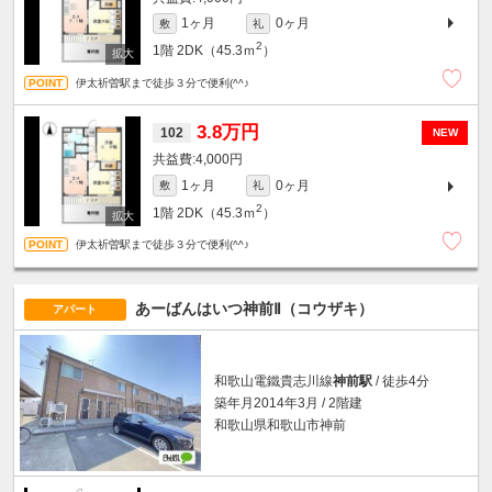
1ヶ月
0ヶ月
敷
礼
2
1階
2DK（45.3ｍ
）
伊太祈曽駅まで徒歩３分で便利(^^♪
3.8万円
102
NEW
4,000円
1ヶ月
0ヶ月
敷
礼
2
1階
2DK（45.3ｍ
）
伊太祈曽駅まで徒歩３分で便利(^^♪
あーばんはいつ神前Ⅱ（コウザキ）
アパート
和歌山電鐵貴志川線
神前駅
/ 徒歩4分
築年月2014年3月 / 2階建
和歌山県和歌山市神前