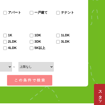
アパート
一戸建て
テナント
1K
1DK
1LDK
2LDK
3DK
3LDK
4LDK
5K以上
～
スタッフ募集 （新卒）