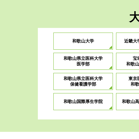
ファミリー向きのお部屋
宅配ボックス付きの賃貸
オートロック付きの物件
1LDKのお部屋
2LDKのお部屋
和歌山大学
近畿大
和歌山県立医科大学
宝
医学部
和歌
和歌山県立医科大学
東京
保健看護学部
和
賃料2万円以下の物件
インターネット無料物件
JR和歌山駅近の物件
南海和歌山市駅近の物件
追い炊き機能付きの物件
和歌山国際厚生学院
和歌山