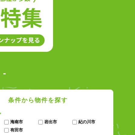
-
条件から物件を探す
ア
海南市
岩出市
紀の川市
有田市