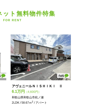
ネット無料物件特集
FOR RENT
アヴェニールＮＩＳＨＩＫＩ Ⅱ
6.1万円
（4,600円）
和歌山県和歌山市杭ノ瀬
2
2LDK / 58.67ｍ
/ アパート