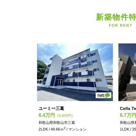
新築物件
角部屋の物件
浴室乾燥機付きのお部屋
南向きのお部屋
FOR RENT
ユーミー三葛
Cella T
6.4万円
6.7万
（6,000円）
和歌山県和歌山市三葛
和歌山県
2
2LDK / 49.66ｍ
/ マンション
1LDK / 3