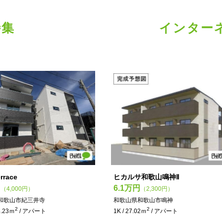
特集
インター
errace
ヒカルサ和歌山鳴神Ⅱ
円
6.1万円
（4,000円）
（2,300円）
和歌山市紀三井寺
和歌山県和歌山市鳴神
2
2
5.23ｍ
/ アパート
1K / 27.02ｍ
/ アパート