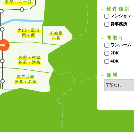
- 物件種別
マンション
貸事務所
- 間取り
ワンルーム
2DK
4DK
- 賃料