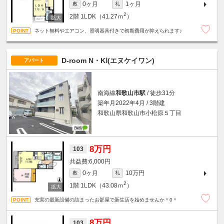
0ヶ月
1ヶ月
敷
礼
2
2階
1LDK（41.27ｍ
）
ネット無料やエアコン、照明器具付きで初期費用が抑えられます♪
D-room N・KⅠ(エヌケイワン)
アパート
南海線
和歌山市駅
/ 徒歩31分
築年月2022年4月 / 3階建
和歌山県和歌山市小松原５丁目
8万円
103
6,000円
0ヶ月
10万円
敷
礼
2
1階
1LDK（43.08ｍ
）
充実の最新設備の詰まったお部屋で新生活を始めませんか＾0＾
8万円
103