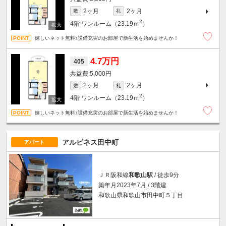
2ヶ月
2ヶ月
敷
礼
2
4階
ワンルーム（23.19ｍ
）
嬉しいネット無料♪設備充実のお部屋で新生活を始めませんか！
4.7万円
405
5,000円
2ヶ月
2ヶ月
敷
礼
2
4階
ワンルーム（23.19ｍ
）
嬉しいネット無料♪設備充実のお部屋で新生活を始めませんか！
アルビネス田中町
アパート
ＪＲ阪和線
和歌山駅
/ 徒歩9分
築年月2023年7月 / 3階建
和歌山県和歌山市田中町５丁目