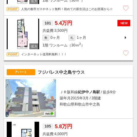
1階
ワンルーム（30ｍ
）
人気の都市ガスやネット無料！初めての新生活はこのお部屋から☆
5.4万円
101
NEW
3,500円
0ヶ月
1ヶ月
敷
礼
2
1階
ワンルーム（30ｍ
）
インターネット使用料無料！！！
フジパレス中之島サウス
アパート
ＪＲ阪和線
紀伊中ノ島駅
/ 徒歩9分
築年月2015年3月 / 3階建
和歌山県和歌山市中之島
5.8万円
105
4,000円