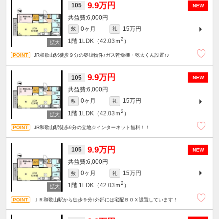
9.9万円
105
NEW
6,000円
0ヶ月
15万円
敷
礼
2
1階
1LDK（42.03ｍ
）
JR和歌山駅徒歩９分の築浅物件♪ガス乾燥機・乾太くん設置♪♪
9.9万円
105
NEW
6,000円
0ヶ月
15万円
敷
礼
2
1階
1LDK（42.03ｍ
）
JR和歌山駅徒歩9分の立地☆インターネット無料！！
9.9万円
105
NEW
6,000円
0ヶ月
15万円
敷
礼
2
1階
1LDK（42.03ｍ
）
ＪＲ和歌山駅から徒歩９分♪外部には宅配ＢＯＸ設置しています！