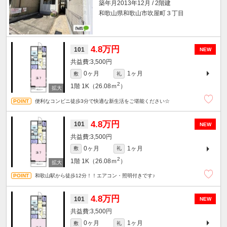
築年月2013年12月 / 2階建
和歌山県和歌山市吹屋町３丁目
4.8万円
101
NEW
3,500円
0ヶ月
1ヶ月
敷
礼
2
1階
1K（26.08ｍ
）
便利なコンビニ徒歩3分で快適な新生活をご堪能ください☆
4.8万円
101
NEW
3,500円
0ヶ月
1ヶ月
敷
礼
2
1階
1K（26.08ｍ
）
和歌山駅から徒歩12分！！エアコン・照明付きです♪
4.8万円
101
NEW
3,500円
0ヶ月
1ヶ月
敷
礼