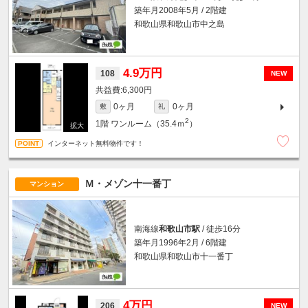
築年月2008年5月 / 2階建
和歌山県和歌山市中之島
4.9万円
108
NEW
6,300円
0ヶ月
0ヶ月
敷
礼
2
1階
ワンルーム（35.4ｍ
）
インターネット無料物件です！
Ｍ・メゾン十一番丁
マンション
南海線
和歌山市駅
/ 徒歩16分
築年月1996年2月 / 6階建
和歌山県和歌山市十一番丁
4万円
206
NEW