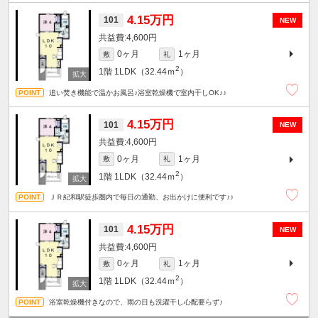
4.15万円
101
NEW
4,600円
0ヶ月
1ヶ月
敷
礼
2
1階
1LDK（32.44ｍ
）
追い焚き機能で温かお風呂♪浴室乾燥機で室内干しOK♪♪
4.15万円
101
NEW
4,600円
0ヶ月
1ヶ月
敷
礼
2
1階
1LDK（32.44ｍ
）
ＪＲ紀和駅徒歩圏内で毎日の通勤、お出かけに便利です♪♪
4.15万円
101
NEW
4,600円
0ヶ月
1ヶ月
敷
礼
2
1階
1LDK（32.44ｍ
）
浴室乾燥機付きなので、雨の日も洗濯干し心配要らず♪