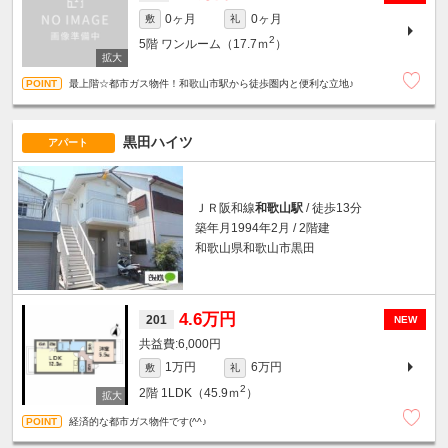
0ヶ月
0ヶ月
敷
礼
2
5階
ワンルーム（17.7ｍ
）
最上階☆都市ガス物件！和歌山市駅から徒歩圏内と便利な立地♪
黒田ハイツ
アパート
ＪＲ阪和線
和歌山駅
/ 徒歩13分
築年月1994年2月 / 2階建
和歌山県和歌山市黒田
4.6万円
201
NEW
6,000円
1万円
6万円
敷
礼
2
2階
1LDK（45.9ｍ
）
経済的な都市ガス物件です(^^♪