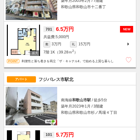
築年月2003年2月 / 7階建
和歌山県和歌山市十二番丁
6.5万円
701
NEW
5,000円
3万円
15万円
敷
礼
2
7階
1K（39.28ｍ
）
利便性と落ち着きを両立「ザ・キャナルⅡ」で始める上質な暮らし
フジパレス市駅北
アパート
南海線
和歌山市駅
/ 徒歩5分
築年月2023年1月 / 3階建
和歌山県和歌山市杉ノ馬場４丁目
5.7万円
101