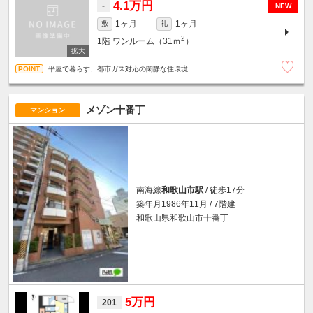
4.1万円
-
NEW
1ヶ月
1ヶ月
敷
礼
2
1階
ワンルーム（31ｍ
）
平屋で暮らす、都市ガス対応の閑静な住環境
メゾン十番丁
マンション
南海線
和歌山市駅
/ 徒歩17分
築年月1986年11月 / 7階建
和歌山県和歌山市十番丁
5万円
201