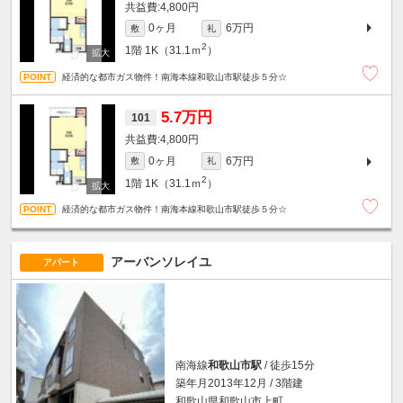
4,800円
0ヶ月
6万円
敷
礼
2
1階
1K（31.1ｍ
）
経済的な都市ガス物件！南海本線和歌山市駅徒歩５分☆
5.7万円
101
4,800円
0ヶ月
6万円
敷
礼
2
1階
1K（31.1ｍ
）
経済的な都市ガス物件！南海本線和歌山市駅徒歩５分☆
アーバンソレイユ
アパート
南海線
和歌山市駅
/ 徒歩15分
築年月2013年12月 / 3階建
和歌山県和歌山市上町