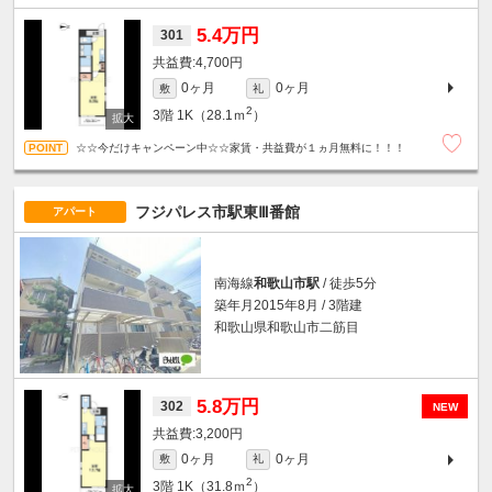
5.4万円
301
4,700円
0ヶ月
0ヶ月
敷
礼
2
3階
1K（28.1ｍ
）
☆☆今だけキャンペーン中☆☆家賃・共益費が１ヵ月無料に！！！
フジパレス市駅東Ⅲ番館
アパート
南海線
和歌山市駅
/ 徒歩5分
築年月2015年8月 / 3階建
和歌山県和歌山市二筋目
5.8万円
302
NEW
3,200円
0ヶ月
0ヶ月
敷
礼
2
3階
1K（31.8ｍ
）