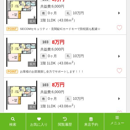
6,000円
0ヶ月
10万円
敷
礼
2
1階
1LDK（43.08ｍ
）
SECOMセキュリティ・玄関錠ICカードキーで防犯面も配慮☆
8万円
103
6,000円
0ヶ月
10万円
敷
礼
2
1階
1LDK（43.08ｍ
）
お客様のお部屋探し全力でサポートします！！！
8万円
103
6,000円
0ヶ月
10万円
敷
礼
2
1階
1LDK（43.08ｍ
）
お財布に優しい都市ガス物件☆ネット無料など嬉しい設備充実♪
メニュー
検索
お気に入り
閲覧履歴
来店予約