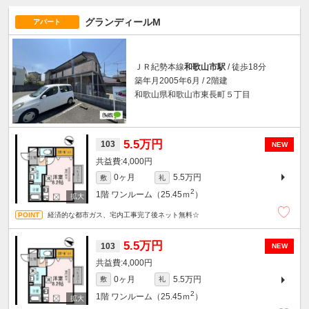
グランディールM
アパート
ＪＲ紀勢本線
和歌山市駅
/ 徒歩18分
築年月2005年6月 / 2階建
和歌山県和歌山市東長町５丁目
5.5万円
103
NEW
4,000円
0ヶ月
5.5万円
敷
礼
2
1階
ワンルーム（25.45ｍ
）
経済的な都市ガス、宅内工事完了後ネット無料☆
5.5万円
103
NEW
4,000円
0ヶ月
5.5万円
敷
礼
2
1階
ワンルーム（25.45ｍ
）