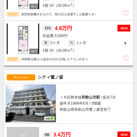
2
1階
1K（26.08ｍ
）
浴室乾燥機付きなので、雨の日も洗濯干し心配要らず♪
4.8万円
101
NEW
3,500円
0ヶ月
1ヶ月
敷
礼
2
1階
1K（26.08ｍ
）
JR和歌山駅から徒歩12分の立地♪エアコン付き☆
シティ鷺ノ森
マンション
ＪＲ紀勢本線
和歌山市駅
/ 徒歩7分
築年月1986年6月 / 5階建
和歌山県和歌山市鷺ノ森堂前丁
3.4万円
5B
NEW