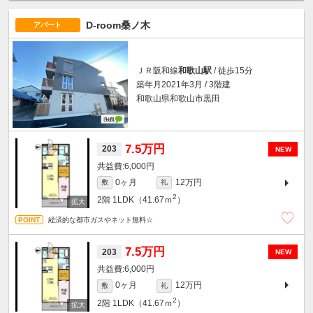
D-room桑ノ木
アパート
ＪＲ阪和線
和歌山駅
/ 徒歩15分
築年月2021年3月 / 3階建
和歌山県和歌山市黒田
7.5万円
203
NEW
6,000円
0ヶ月
12万円
敷
礼
2
2階
1LDK（41.67ｍ
）
経済的な都市ガスやネット無料☆
7.5万円
203
NEW
6,000円
0ヶ月
12万円
敷
礼
2
2階
1LDK（41.67ｍ
）