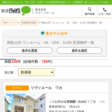
和歌山市 ワンルーム・1K・1DK・1LDK ＩＢＷ美容専門学校エリア ｜賃貸物件一覧｜ピタットハウス和歌山駅前店 株式会社スマートホーム
物件検索
お店へ連絡
TOPページ
賃貸物件検索
和歌山市 ワンルーム・1K・1DK・1LDK 賃貸物件一覧
選択中の条件
和歌山市 ワンルーム・1K・1DK・1LDK 賃貸物件一覧
条件を変更
条件を保存
棟数
230
件 (総物件数：
708
件)
並び順 ：
リヴィエール ワカ
アパート
ＪＲ紀勢本線
宮前駅
/ 島崎町７丁目 バス
乗車時間5分 停歩3分
築年月2018年12月 / 2階建