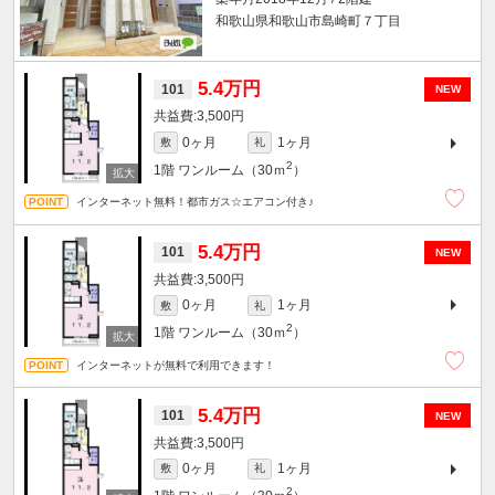
和歌山県和歌山市島崎町７丁目
5.4万円
101
NEW
3,500円
0ヶ月
1ヶ月
敷
礼
2
1階
ワンルーム（30ｍ
）
インターネット無料！都市ガス☆エアコン付き♪
5.4万円
101
NEW
3,500円
0ヶ月
1ヶ月
敷
礼
2
1階
ワンルーム（30ｍ
）
インターネットが無料で利用できます！
5.4万円
101
NEW
3,500円
0ヶ月
1ヶ月
敷
礼
2