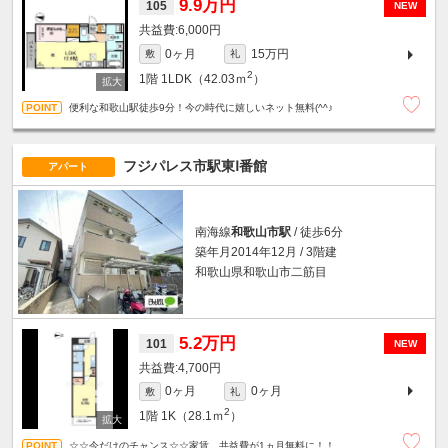
9.9万円
105
NEW
6,000円
0ヶ月
15万円
敷
礼
2
1階
1LDK（42.03ｍ
）
便利な和歌山駅徒歩9分！今の時代に嬉しいネット無料(^^♪
フジパレス市駅東Ⅰ番館
アパート
南海線
和歌山市駅
/ 徒歩6分
築年月2014年12月 / 3階建
和歌山県和歌山市二筋目
5.2万円
101
NEW
4,700円
0ヶ月
0ヶ月
敷
礼
2
1階
1K（28.1ｍ
）
☆☆今だけのチャンス☆☆家賃、共益費が1ヵ月無料に！！