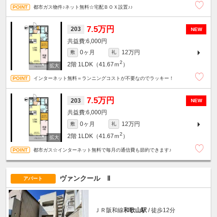
都市ガス物件♪ネット無料☆宅配ＢＯＸ設置♪♪
7.5万円
203
NEW
6,000円
0ヶ月
12万円
敷
礼
2
2階
1LDK（41.67ｍ
）
インターネット無料＝ランニングコストが不要なのでラッキー！
7.5万円
203
NEW
6,000円
0ヶ月
12万円
敷
礼
2
2階
1LDK（41.67ｍ
）
都市ガス☆インターネット無料で毎月の通信費も節約できます♪
ヴァンクール Ⅱ
アパート
ＪＲ阪和線
和歌山駅
/ 徒歩12分