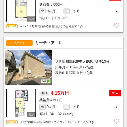
5,000円
0ヶ月
1ヶ月
敷
礼
2
5階
1K（20.91ｍ
）
Ｗｉ-Ｆｉ無料で始める新生活はこのお部屋で☆彡
ミーティア Ⅱ
アパート
ＪＲ阪和線
紀伊中ノ島駅
/ 徒歩13分
築年月2015年7月 / 2階建
和歌山県和歌山市中之島
4.15万円
101
NEW
4,600円
0ヶ月
1ヶ月
敷
礼
2
1階
1LDK（32.44ｍ
）
ＪＲ紀和駅から徒歩圏内☆エアコン・TVインターホン付き♪