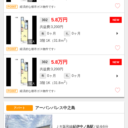
経済的な都市ガス物件です♪
5.8万円
302
NEW
3,200円
0ヶ月
0ヶ月
敷
礼
2
3階
1K（31.8ｍ
）
経済的な都市ガス物件です♪
5.8万円
302
NEW
3,200円
0ヶ月
0ヶ月
敷
礼
2
3階
1K（31.8ｍ
）
経済的な都市ガス物件です♪
アーバンパレス中之島
アパート
ＪＲ阪和線
紀伊中ノ島駅
/ 徒歩6分