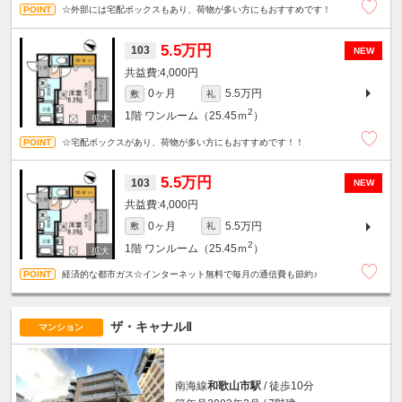
☆外部には宅配ボックスもあり、荷物が多い方にもおすすめです！
5.5万円
103
NEW
4,000円
0ヶ月
5.5万円
敷
礼
2
1階
ワンルーム（25.45ｍ
）
☆宅配ボックスがあり、荷物が多い方にもおすすめです！！
5.5万円
103
NEW
4,000円
0ヶ月
5.5万円
敷
礼
2
1階
ワンルーム（25.45ｍ
）
経済的な都市ガス☆インターネット無料で毎月の通信費も節約♪
ザ・キャナルⅡ
マンション
南海線
和歌山市駅
/ 徒歩10分