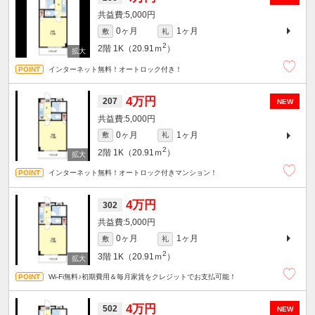
5,000円
0ヶ月
1ヶ月
敷
礼
2
2階
1K（20.91ｍ
）
インターネット無料！オートロック付き！
4万円
207
NEW
5,000円
0ヶ月
1ヶ月
敷
礼
2
2階
1K（20.91ｍ
）
インターネット無料！オートロック付きマンション！
4万円
302
5,000円
0ヶ月
1ヶ月
敷
礼
2
3階
1K（20.91ｍ
）
Wi-Fi無料♪初期費用＆毎月家賃をクレジットでお支払可能！
4万円
502
NEW