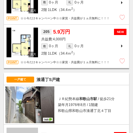
0ヶ月
0ヶ月
敷
礼
2
2階
1LDK（34.4ｍ
）
☆☆今だけキャンペーン中☆☆家賃・共益費が１ヵ月無料に！！！
5.9万円
205
NEW
4,000円
0ヶ月
0ヶ月
敷
礼
2
2階
1LDK（34.4ｍ
）
☆☆今だけキャンペーン中☆☆家賃・共益費が１ヵ月無料に！！！
湊通丁S戸建
一戸建て
ＪＲ紀勢本線
和歌山市駅
/ 徒歩21分
築年月1976年8月 / 1階建
和歌山県和歌山市湊通丁北４丁目