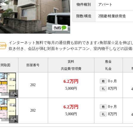
物件種別
アパート
階数/構造
2階建/軽量鉄骨造
インターネット無料で毎月の通信費も節約できます♪角部屋☆足を伸ば
炊き付き、会話が弾む対面キッチンやエアコン、室内物干しなどの設備
賃料
敷金
間取図
部屋番号
共益費/管理費
礼金
6.2万円
0ヶ月
敷
202
5,000円
8万円
礼
6.2万円
0ヶ月
敷
202
5,000円
8万円
礼