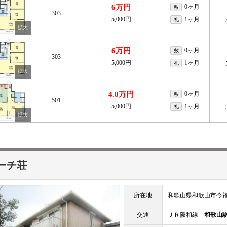
6万円
0ヶ月
敷
303
5,000円
1ヶ月
礼
6万円
0ヶ月
敷
303
5,000円
1ヶ月
礼
4.8万円
0ヶ月
敷
501
5,000円
1ヶ月
礼
ーチ荘
所在地
和歌山県和歌山市今
交通
ＪＲ阪和線
和歌山