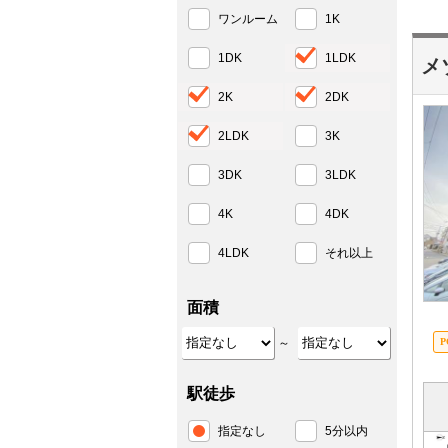
ワンルーム
1K
1DK
1LDK
メ
2K
2DK
2LDK
3K
3DK
3LDK
4K
4DK
4LDK
それ以上
面積
～
駅徒歩
指定なし
5分以内