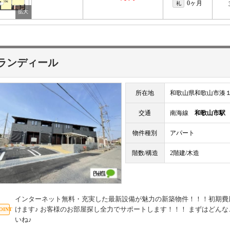
0ヶ月
礼
ランディール
所在地
和歌山県和歌山市湊
交通
南海線
和歌山市駅
物件種別
アパート
階数/構造
2階建/木造
インターネット無料・充実した最新設備が魅力の新築物件！！！初期費
けます♪ お客様のお部屋探し全力でサポートします！！！ まずはどん
いね♪