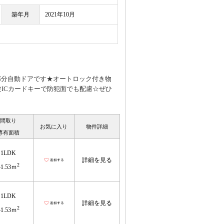
築年月
2021年10月
部分自動ドアです★オートロック付き物
錠ICカードキーで防犯面でも配慮☆ぜひ
間取り
お気に入り
物件詳細
専有面積
1LDK
詳細を見る
2
41.53ｍ
1LDK
詳細を見る
2
41.53ｍ