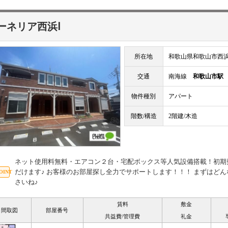
ーネリア西浜Ⅰ
所在地
和歌山県和歌山市西
交通
南海線
和歌山市駅
物件種別
アパート
階数/構造
2階建/木造
ネット使用料無料・エアコン２台・宅配ボックス等人気設備搭載！初期
だけます♪ お客様のお部屋探し全力でサポートします！！！ まずはど
さいね♪
賃料
敷金
間取図
部屋番号
共益費/管理費
礼金