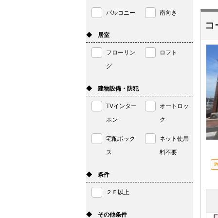
バルコニー
南向き
コ
◆ 居室
フローリン
ロフト
グ
◆ 建物設備・防犯
TVインター
オートロッ
ホン
ク
宅配ボック
ネット使用
ス
料不要
◆ 条件
２Ｆ以上
◆ その他条件