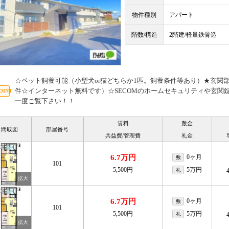
物件種別
アパート
階数/構造
2階建/軽量鉄骨造
☆ペット飼養可能（小型犬or猫どちらか1匹。飼養条件等あり）★玄関
件☆インターネット無料です）☆SECOMのホームセキュリティや玄関
一度ご覧下さい！！
賃料
敷金
間取図
部屋番号
共益費/管理費
礼金
6.7万円
0ヶ月
敷
101
5,500円
5万円
礼
6.7万円
0ヶ月
敷
101
5,500円
5万円
礼