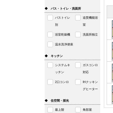
◆ バス・トイレ・洗面所
バストイレ
追焚機能浴
別
室
浴室乾燥機
洗面所独立
温水洗浄便座
◆ キッチン
システムキ
ガスコンロ
ッチン
対応
2口コンロ
IHクッキン
グヒーター
◆ 住空間・採光
最上階
角部屋