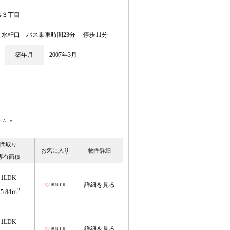
浜３丁目
水軒口 バス乗車時間23分 停歩11分
築年月
2007年3月
す＾＾
間取り
お気に入り
物件詳細
専有面積
1LDK
詳細を見る
2
45.84ｍ
1LDK
詳細を見る