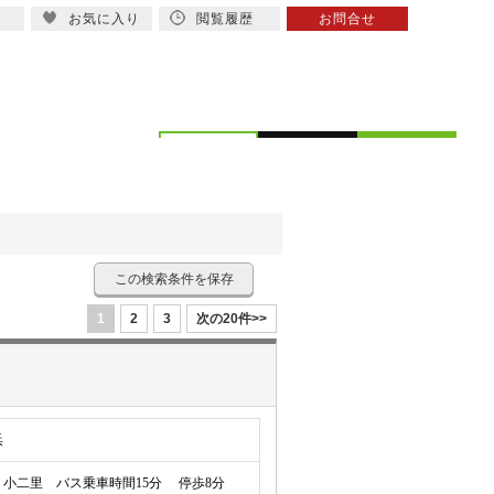
お気に入り
閲覧履歴
お問合せ
概要
スタッフ紹介
この検索条件を保存
1
2
3
次の20件>>
浜
小二里 バス乗車時間15分 停歩8分