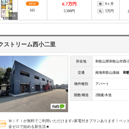
6.7万円
0ヶ月
NEW
敷
105
5,500円
5万円
礼
クストリーム西小二里
所在地
和歌山県和歌山市西
交通
南海和歌山港線
和
物件種別
アパート
階数/構造
2階建/木造
ＷｉＦｉが無料でご利用いただけます♪家電付きプランあります！ペッ
金ゼロで始める新生活★