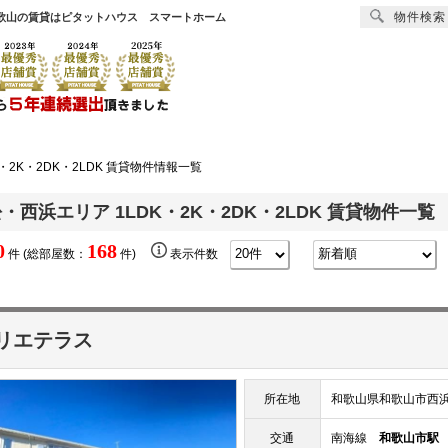
物件検索
|和歌山の賃貸はピタットハウス スマートホーム
賃貸
売買
オーナー様へ
リフォーム
会社
・2K・2DK・2LDK 賃貸物件情報一覧
・西浜エリア 1LDK・2K・2DK・2LDK 賃貸物件一覧
0
168
件 (総部屋数：
件)
表示件数
リエテラス
所在地
和歌山県和歌山市西
交通
南海線
和歌山市駅