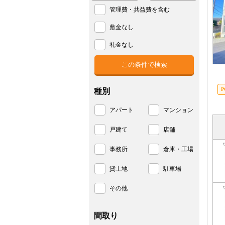
管理費・共益費を含む
敷金なし
礼金なし
種別
アパート
マンション
戸建て
店舗
事務所
倉庫・工場
貸土地
駐車場
その他
間取り