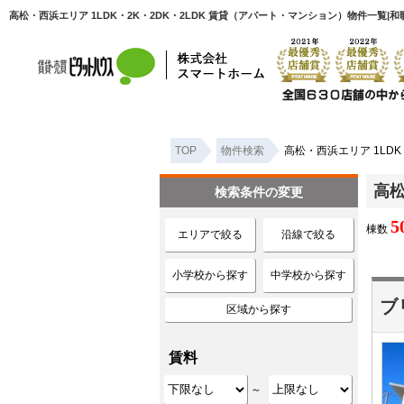
高松・西浜エリア 1LDK・2K・2DK・2LDK 賃貸（アパート・マンション）物件一覧
TOP
物件検索
高松・西浜エリア 1LDK
高松
検索条件の変更
5
棟数
エリアで絞る
沿線で絞る
小学校から探す
中学校から探す
ブ
区域から探す
賃料
～