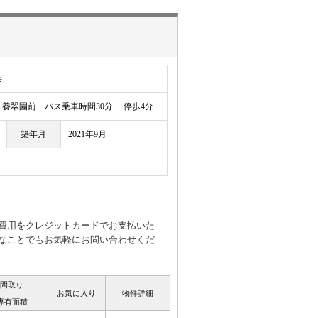
浜
養翠園前 バス乗車時間30分 停歩4分
築年月
2021年9月
費用をクレジットカードでお支払いた
んなことでもお気軽にお問い合わせくだ
間取り
お気に入り
物件詳細
専有面積