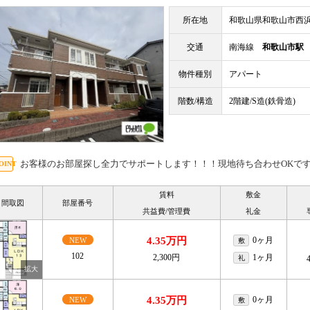
所在地
和歌山県和歌山市西
交通
南海線
和歌山市駅
物件種別
アパート
階数/構造
2階建/S造(鉄骨造)
お客様のお部屋探し全力でサポートします！！！現地待ち合わせOKで
賃料
敷金
間取図
部屋番号
共益費/管理費
礼金
4.35万円
0ヶ月
NEW
敷
102
2,300円
1ヶ月
礼
4.35万円
0ヶ月
NEW
敷