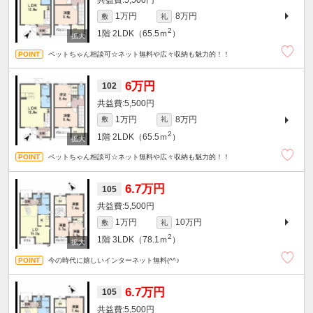
5,500円
1万円
8万円
敷
礼
2
1階
2LDK（65.5ｍ
）
ペットちゃん相談可☆ネット無料や広々収納も魅力的！！
6万円
102
5,500円
1万円
8万円
敷
礼
2
1階
2LDK（65.5ｍ
）
ペットちゃん相談可☆ネット無料や広々収納も魅力的！！
6.7万円
105
5,500円
1万円
10万円
敷
礼
2
1階
3LDK（78.1ｍ
）
今の時代に嬉しいインターネット無料(^^♪
6.7万円
105
5,500円