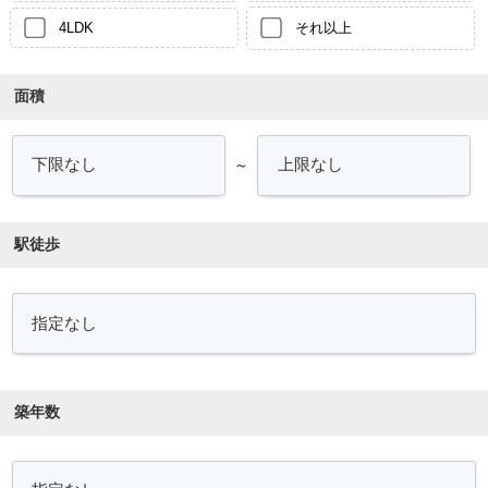
4LDK
それ以上
面積
～
駅徒歩
築年数