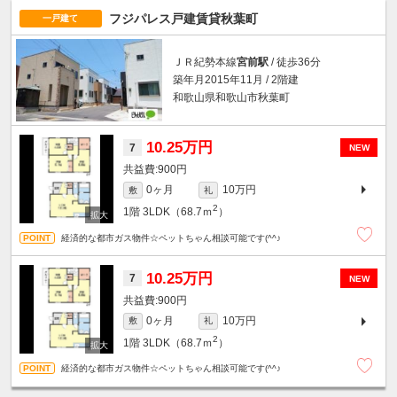
フジパレス戸建賃貸秋葉町
一戸建て
ＪＲ紀勢本線
宮前駅
/ 徒歩36分
築年月2015年11月 / 2階建
和歌山県和歌山市秋葉町
10.25万円
7
NEW
900円
0ヶ月
10万円
敷
礼
2
1階
3LDK（68.7ｍ
）
経済的な都市ガス物件☆ペットちゃん相談可能です(^^♪
10.25万円
7
NEW
900円
0ヶ月
10万円
敷
礼
2
1階
3LDK（68.7ｍ
）
経済的な都市ガス物件☆ペットちゃん相談可能です(^^♪