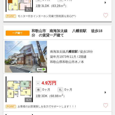
2
1階
3LDK（83.28ｍ
）
モニター付きインターホン完備で防犯面も安心(^^♪
和歌山市 南海加太線
八幡前駅
徒歩18
一戸建て
分
の賃貸一戸建て
南海加太線
八幡前駅
/ 徒歩18分
築年月1973年11月 / 2階建
和歌山県和歌山市木ノ本
4.9万円
-
0ヶ月
0ヶ月
敷
礼
2
1階
3DK（68.88ｍ
）
お客様のお部屋探しを全力でサポートします！！！