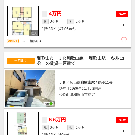
4万円
-
NEW
0ヶ月
1ヶ月
敷
礼
2
1階
3DK（47.05ｍ
）
ペット相談可★
和歌山市 ＪＲ和歌山線
和歌山駅
徒歩11
一戸建て
分
の賃貸一戸建て
ＪＲ和歌山線
和歌山駅
/ 徒歩11分
築年月1986年11月 / 2階建
和歌山県和歌山市納定
6.6万円
-
NEW
0ヶ月
1ヶ月
敷
礼
2