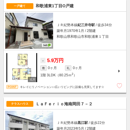
和歌浦東1丁目O戸建
一戸建て
ＪＲ紀勢本線
紀三井寺駅
/ 徒歩34分
築年月1970年1月 / 2階建
和歌山県和歌山市和歌浦東１丁目
5.9万円
-
0ヶ月
0ヶ月
敷
礼
2
1階
3LDK（80.25ｍ
）
キレイにリノベーション♪♪広いリビングに設備も充実してます☆
ＬａＦｅｒｉｏ海南岡田７－２
テラスハウス
ＪＲ紀勢本線
黒江駅
/ 徒歩22分
築年月2023年5月 / 2階建