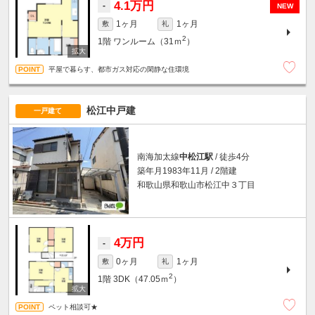
4.1万円
-
NEW
1ヶ月
1ヶ月
敷
礼
2
1階
ワンルーム（31ｍ
）
平屋で暮らす、都市ガス対応の閑静な住環境
松江中戸建
一戸建て
南海加太線
中松江駅
/ 徒歩4分
築年月1983年11月 / 2階建
和歌山県和歌山市松江中３丁目
4万円
-
0ヶ月
1ヶ月
敷
礼
2
1階
3DK（47.05ｍ
）
ペット相談可★