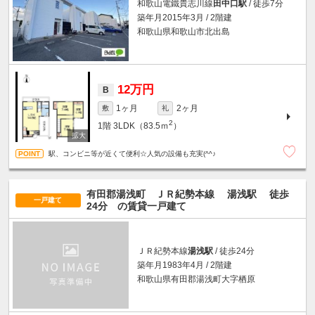
和歌山電鐵貴志川線
田中口駅
/ 徒歩7分
築年月2015年3月 / 2階建
和歌山県和歌山市北出島
12万円
B
1ヶ月
2ヶ月
敷
礼
2
1階
3LDK（83.5ｍ
）
駅、コンビニ等が近くて便利☆人気の設備も充実(^^♪
有田郡湯浅町 ＪＲ紀勢本線
湯浅駅
徒歩
一戸建て
24分
の賃貸一戸建て
ＪＲ紀勢本線
湯浅駅
/ 徒歩24分
築年月1983年4月 / 2階建
和歌山県有田郡湯浅町大字栖原