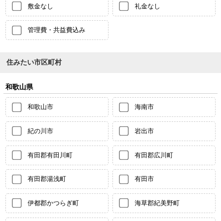
敷金なし
礼金なし
管理費・共益費込み
住みたい市区町村
和歌山県
和歌山市
海南市
紀の川市
岩出市
有田郡有田川町
有田郡広川町
有田郡湯浅町
有田市
伊都郡かつらぎ町
海草郡紀美野町