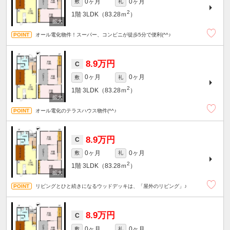
0ヶ月
0ヶ月
敷
礼
2
1階
3LDK（83.28ｍ
）
オール電化物件！スーパー、コンビニが徒歩5分で便利(^^♪
8.9万円
C
0ヶ月
0ヶ月
敷
礼
2
1階
3LDK（83.28ｍ
）
オール電化のテラスハウス物件(^^♪
8.9万円
C
0ヶ月
0ヶ月
敷
礼
2
1階
3LDK（83.28ｍ
）
リビングとひと続きになるウッドデッキは、「屋外のリビング」♪
8.9万円
C
0ヶ月
0ヶ月
敷
礼