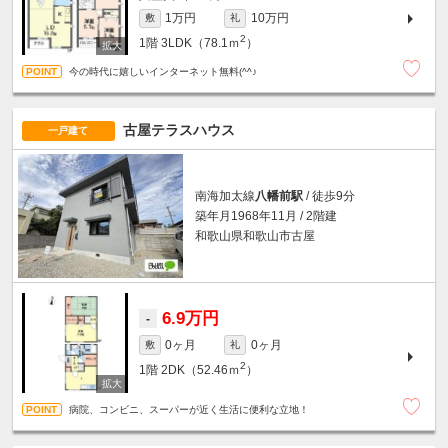
1万円
10万円
敷
礼
2
1階
3LDK（78.1ｍ
）
今の時代に嬉しいインターネット無料(^^♪
古屋テラスハウス
一戸建て
南海加太線
八幡前駅
/ 徒歩9分
築年月1968年11月 / 2階建
和歌山県和歌山市古屋
6.9万円
-
0ヶ月
0ヶ月
敷
礼
2
1階
2DK（52.46ｍ
）
病院、コンビニ、スーパーが近く生活に便利な立地！