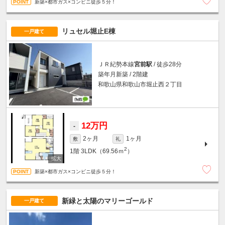
新築×都市ガス×コンビニ徒歩５分！
リュセル堀止E棟
一戸建て
ＪＲ紀勢本線
宮前駅
/ 徒歩28分
築年月新築 / 2階建
和歌山県和歌山市堀止西２丁目
12万円
-
2ヶ月
1ヶ月
敷
礼
2
1階
3LDK（69.56ｍ
）
新築×都市ガス×コンビニ徒歩５分！
新緑と太陽のマリーゴールド
一戸建て