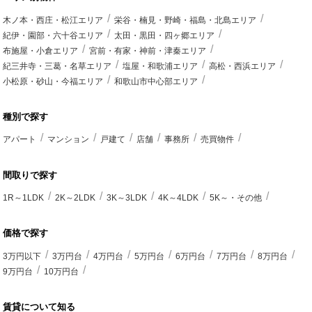
木ノ本・西庄・松江エリア
栄谷・楠見・野崎・福島・北島エリア
紀伊・園部・六十谷エリア
太田・黒田・四ヶ郷エリア
布施屋・小倉エリア
宮前・有家・神前・津秦エリア
紀三井寺・三葛・名草エリア
塩屋・和歌浦エリア
高松・西浜エリア
小松原・砂山・今福エリア
和歌山市中心部エリア
種別で探す
アパート
マンション
戸建て
店舗
事務所
売買物件
間取りで探す
1R～1LDK
2K～2LDK
3K～3LDK
4K～4LDK
5K～・その他
価格で探す
3万円以下
3万円台
4万円台
5万円台
6万円台
7万円台
8万円台
9万円台
10万円台
賃貸について知る