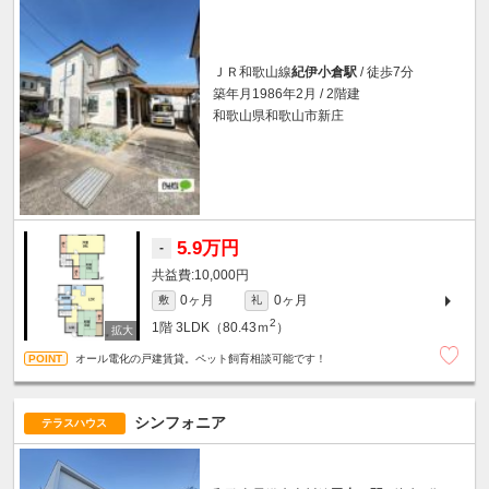
ＪＲ和歌山線
紀伊小倉駅
/ 徒歩7分
築年月1986年2月 / 2階建
和歌山県和歌山市新庄
5.9万円
-
10,000円
0ヶ月
0ヶ月
敷
礼
2
1階
3LDK（80.43ｍ
）
オール電化の戸建賃貸。ペット飼育相談可能です！
シンフォニア
テラスハウス