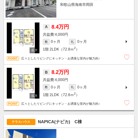
和歌山県海南市岡田
8.4万円
A
4,000円
0ヶ月
0ヶ月
敷
礼
2
1階
2LDK（72.8ｍ
）
広々としたリビングにキッチン・お洒落な室内が魅力的♪
8.2万円
B
4,000円
0ヶ月
0ヶ月
敷
礼
2
1階
2LDK（72.8ｍ
）
広々としたリビングにキッチン・お洒落な室内が魅力的♪
NAPICA(ナピカ) C棟
テラスハウス