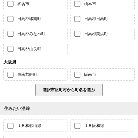
御坊市
橋本市
日高郡印南町
日高郡日高町
日高郡みなべ町
日高郡美浜町
日高郡由良町
大阪府
泉南郡岬町
阪南市
住みたい沿線
ＪＲ和歌山線
ＪＲ阪和線