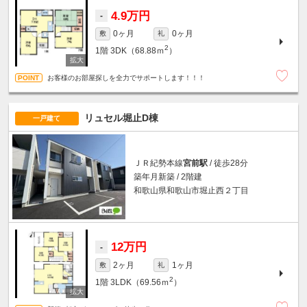
4.9万円
-
0ヶ月
0ヶ月
敷
礼
2
1階
3DK（68.88ｍ
）
お客様のお部屋探しを全力でサポートします！！！
リュセル堀止D棟
一戸建て
ＪＲ紀勢本線
宮前駅
/ 徒歩28分
築年月新築 / 2階建
和歌山県和歌山市堀止西２丁目
12万円
-
2ヶ月
1ヶ月
敷
礼
2
1階
3LDK（69.56ｍ
）