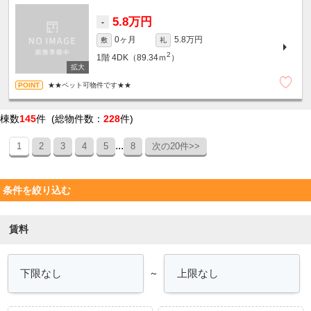
5.8万円
-
0ヶ月
5.8万円
敷
礼
2
1階
4DK（89.34ｍ
）
★★ペット可物件です★★
棟数
145
件 (総物件数：
228
件)
...
1
2
3
4
5
8
次の20件>>
条件を絞り込む
賃料
～