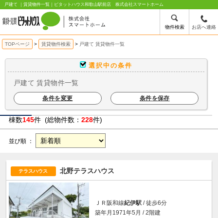
戸建て ｜賃貸物件一覧｜ピタットハウス和歌山駅前店 株式会社スマートホーム
物件検索
お店へ連絡
TOPページ
賃貸物件検索
戸建て 賃貸物件一覧
選択中の条件
戸建て 賃貸物件一覧
条件を変更
条件を保存
棟数
145
件 (総物件数：
228
件)
並び順 ：
北野テラスハウス
テラスハウス
ＪＲ阪和線
紀伊駅
/ 徒歩6分
築年月1971年5月 / 2階建