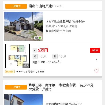
岩出市山崎戸建108-33
一戸建て
ＪＲ和歌山線
船戸駅
/ 徒歩10分
築年月1977年1月 / 2階建
和歌山県岩出市山崎
5万円
-
NEW
0ヶ月
0ヶ月
敷
礼
2
1階
3LDK（67.96ｍ
）
★★ペット可物件です★★
和歌山市 南海線
和歌山市駅
徒歩22分
一戸建て
の賃貸一戸建て
南海線
和歌山市駅
/ 徒歩22分