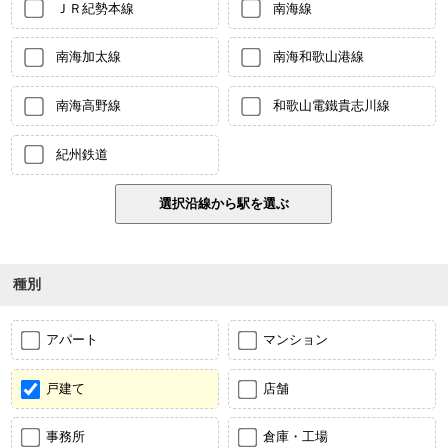
ＪＲ紀勢本線
南海線
南海加太線
南海和歌山港線
南海高野線
和歌山電鐵貴志川線
紀州鉄道
種別
アパート
マンション
戸建て
店舗
事務所
倉庫・工場