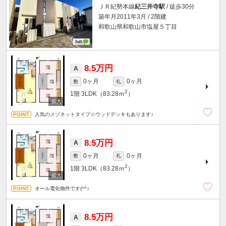
ＪＲ紀勢本線
紀三井寺駅
/ 徒歩30分
築年月2011年3月 / 2階建
和歌山県和歌山市塩屋５丁目
8.5万円
A
0ヶ月
0ヶ月
敷
礼
2
1階
3LDK（83.28ｍ
）
人気のメゾネットタイプ☆ウッドデッキもあります♪
8.5万円
A
0ヶ月
0ヶ月
敷
礼
2
1階
3LDK（83.28ｍ
）
オール電化物件です(^^♪
8.5万円
A