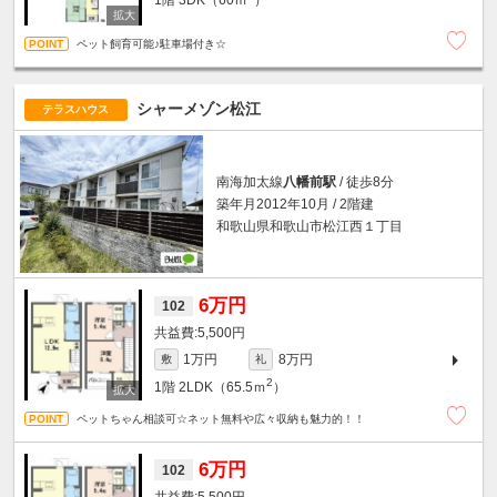
1階
3DK（60ｍ
）
ペット飼育可能♪駐車場付き☆
シャーメゾン松江
テラスハウス
南海加太線
八幡前駅
/ 徒歩8分
築年月2012年10月 / 2階建
和歌山県和歌山市松江西１丁目
6万円
102
5,500円
1万円
8万円
敷
礼
2
1階
2LDK（65.5ｍ
）
ペットちゃん相談可☆ネット無料や広々収納も魅力的！！
6万円
102