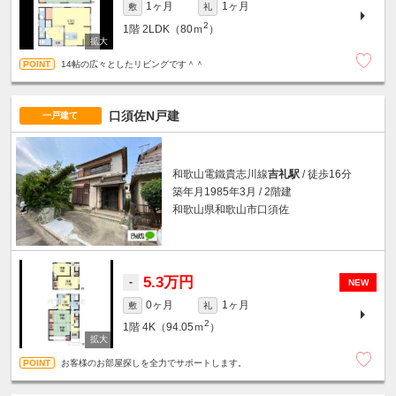
1ヶ月
1ヶ月
敷
礼
2
1階
2LDK（80ｍ
）
14帖の広々としたリビングです＾＾
口須佐N戸建
一戸建て
和歌山電鐵貴志川線
吉礼駅
/ 徒歩16分
築年月1985年3月 / 2階建
和歌山県和歌山市口須佐
5.3万円
-
NEW
0ヶ月
1ヶ月
敷
礼
2
1階
4K（94.05ｍ
）
お客様のお部屋探しを全力でサポートします。