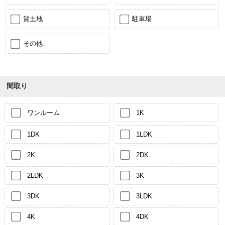
貸土地
駐車場
その他
間取り
ワンルーム
1K
1DK
1LDK
2K
2DK
2LDK
3K
3DK
3LDK
4K
4DK