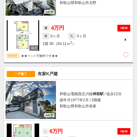
和歌山県和歌山市北野
4万円
R
NEW
0ヶ月
0ヶ月
敷
礼
2
1階
3K（64.11ｍ
）
★★ペット可物件です★★
有家K戸建
一戸建て
和歌山電鐵貴志川線
神前駅
/ 徒歩12分
築年月1977年2月 / 2階建
和歌山県和歌山市有家
6万円
-
NEW