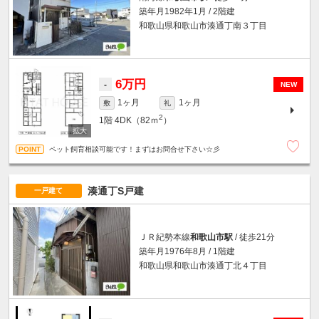
築年月1982年1月 / 2階建
和歌山県和歌山市湊通丁南３丁目
6万円
-
NEW
1ヶ月
1ヶ月
敷
礼
2
1階
4DK（82ｍ
）
ペット飼育相談可能です！まずはお問合せ下さい☆彡
湊通丁S戸建
一戸建て
ＪＲ紀勢本線
和歌山市駅
/ 徒歩21分
築年月1976年8月 / 1階建
和歌山県和歌山市湊通丁北４丁目