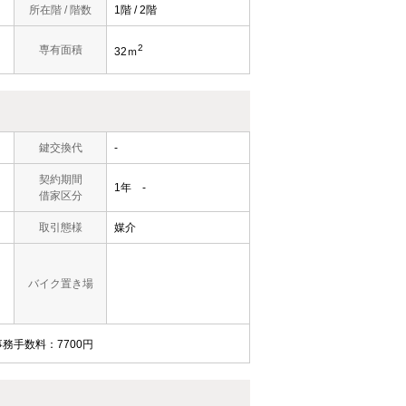
所在階 / 階数
1階 / 2階
2
専有面積
32ｍ
鍵交換代
-
契約期間
1年 -
借家区分
取引態様
媒介
バイク置き場
事務手数料：7700円