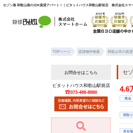
セゾン湊 和歌山港の1DK賃貸アパート！｜ピタットハウス和歌山駅前店 株式会社スマ
TOPページ
賃貸物件検索
和歌山市の賃貸
セゾ
お問合せはこちら
ピタットハウス和歌山駅前店
4.
073-488-8880
敷金
間取り
所在地