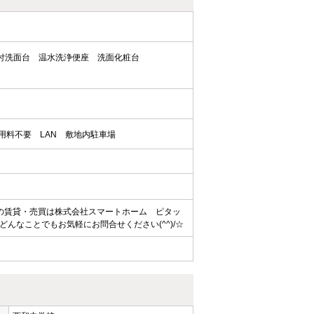
付洗面台
温水洗浄便座
洗面化粧台
用料不要
LAN
敷地内駐車場
の賃貸・売買は株式会社スマートホーム ピタッ
んなことでもお気軽にお問合せください(^^)/☆