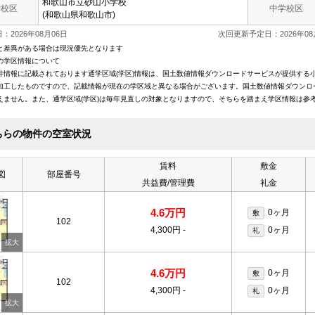
和歌山市立
砂山小学校
学校区
中学校区
(和歌山県和歌山市)
：2026年08月06日
次回更新予定日：2026年08
と差異がある場合は現況優先となります
の学区情報について
件情報に記載されております通学区域(学区)情報は、国土数値情報ダウンロードサービスが提供する小学
加工したものですので、記載情報が現在の学区域と異なる場合がございます。国土数値情報ダウンロ
えません。また、通学区域(学区)は毎年見直しの対象となりますので、そちらを踏まえ学区情報は参
ちらの物件の空室状況
賃料
敷金
図
部屋番号
共益費/管理費
礼金
4.6万円
0ヶ月
敷
102
4,300円
-
0ヶ月
礼
4.6万円
0ヶ月
敷
102
4,300円
-
0ヶ月
礼