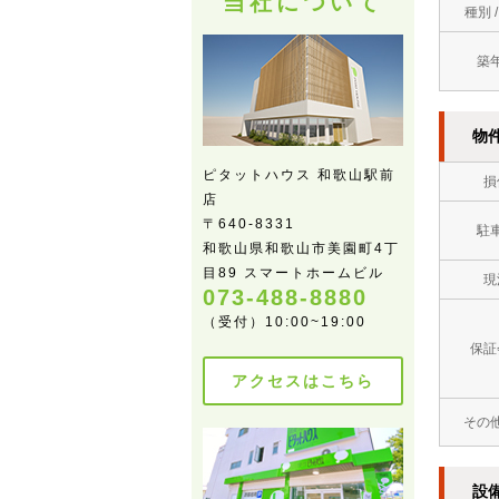
当社について
種別 
築
物
ピタットハウス 和歌山駅前
損
店
〒640-8331
駐
和歌山県和歌山市美園町4丁
目89 スマートホームビル
現
073-488-8880
（受付）10:00~19:00
保証
アクセスはこちら
その
設