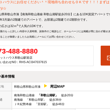
トハウスにお任せください＾＾現地待ち合わせもＯＫです！！！まずは
^)/☆
山県和歌山市湊【南海和歌山港線 和歌山港駅徒歩20分】にある1DK賃貸アパートで
07年3月築の2階建てのアパートで、お部屋は2階建ての1階部分です。
2
の広さは32ｍ
で人気の1DKです。
屋のもっと詳しい内容や入居時期、諸条件のご相談など、ホームページには掲載が間に合わず載せ
ることが御座いましたらお気軽にメールにて
お問い合わせ
ください。
73-488-8880
ットハウス和歌山駅前店
い合わせNO：RHS-ACI347037615
件基本情報
周辺MAP
在地
和歌山県和歌山市湊
南海和歌山港線
「和歌山港駅」
徒歩20分
通
南海線 「和歌山市駅」 徒歩36分
ＪＲ紀勢本線 「宮前駅」 徒歩46分