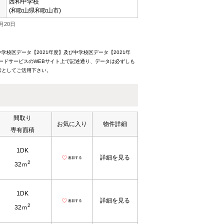
西和中学校
(和歌山県和歌山市)
月20日
校区データ【2021年度】及び中学校区データ【2021年
ードサービスのWEBサイト上で記述通り、データは必ずしも
考としてご活用下さい。
間取り
お気に入り
物件詳細
専有面積
1DK
詳細を見る
2
32ｍ
1DK
詳細を見る
2
32ｍ