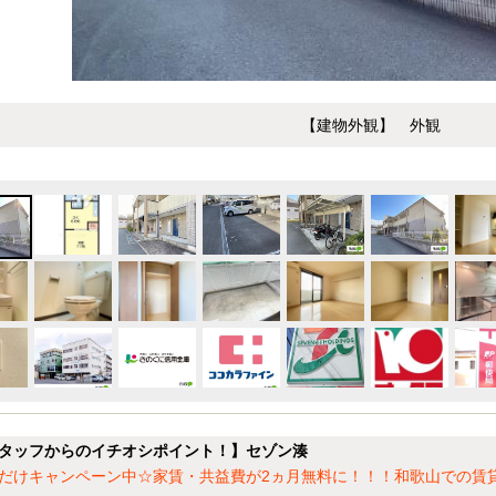
【建物外観】 外観
タッフからのイチオシポイント！】セゾン湊
だけキャンペーン中☆家賃・共益費が2ヵ月無料に！！！和歌山での賃