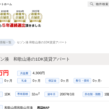
物件検索
ートホーム
賃貸
売買
オーナー様へ
リフォーム
会社
情報一覧
セゾン湊 和歌山港の1DK賃貸アパート
ン湊 和歌山港の1DK賃貸アパート
6万円
4,300円
0ヶ月
0ヶ月
0ヶ月
0ヶ月-
礼金
保証金
敷引・償却
2
1DK
2007年3月
1
専有面積
32ｍ
築年月
所在階・階数
和歌山県和歌山市湊
周辺MAP