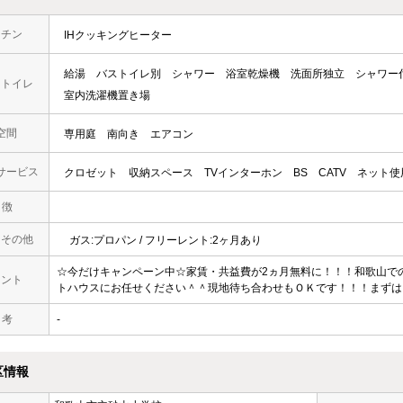
ッチン
IHクッキングヒーター
給湯
バストイレ別
シャワー
浴室乾燥機
洗面所独立
シャワー
・トイレ
室内洗濯機置き場
空間
専用庭
南向き
エアコン
サービス
クロゼット
収納スペース
TVインターホン
BS
CATV
ネット使
 徴
・その他
ガス:プロパン / フリーレント:2ヶ月あり
☆今だけキャンペーン中☆家賃・共益費が2ヵ月無料に！！！和歌山で
メント
トハウスにお任せください＾＾現地待ち合わせもＯＫです！！！まずはど
 考
-
区情報