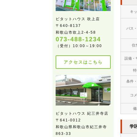
キ
ピタットハウス 吹上店
〒640-8137
バス
和歌山市吹上2-4-58
073-488-1234
住
（受付）10:00～19:00
設備・
アクセスはこちら
特
条件
コ
備
ピタットハウス 紀三井寺店
〒641-0012
学
和歌山県和歌山市紀三井寺
863-33