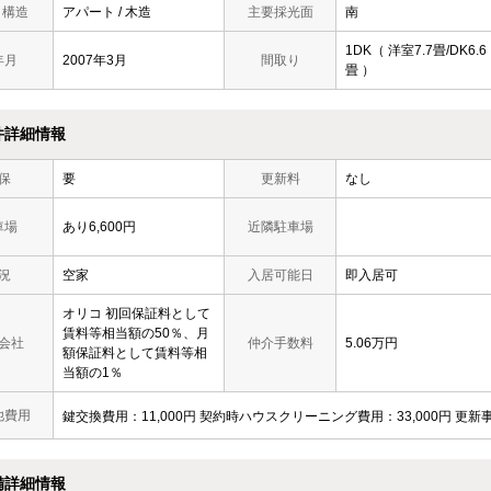
/ 構造
アパート / 木造
主要採光面
南
1DK（ 洋室7.7畳/DK6.6
年月
2007年3月
間取り
畳 ）
件詳細情報
保
要
更新料
なし
車場
あり6,600円
近隣駐車場
況
空家
入居可能日
即入居可
オリコ 初回保証料として
賃料等相当額の50％、月
会社
仲介手数料
5.06万円
額保証料として賃料等相
当額の1％
他費用
鍵交換費用：11,000円 契約時ハウスクリーニング費用：33,000円 更新
備詳細情報