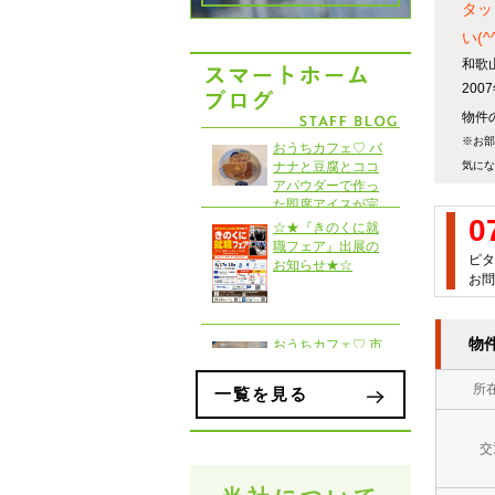
タッ
い(^
和歌
20
物件
※お部
気にな
0
ピタ
お問
物
所
一覧を見る
交