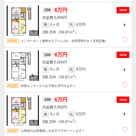
6万円
206
NEW
5,000円
0ヶ月
6万円
敷
礼
2
2階
2DK（59.87ｍ
）
インターネット無料やエアコン2台・全室照明付きと充実設備♪
6万円
206
NEW
5,000円
0ヶ月
6万円
敷
礼
2
2階
2DK（59.87ｍ
）
対面キッチンからお子様を見守れます♪♪
6万円
206
NEW
5,000円
0ヶ月
6万円
敷
礼
2
2階
2DK（59.87ｍ
）
お客様のお部屋探しを全力でサポートします！