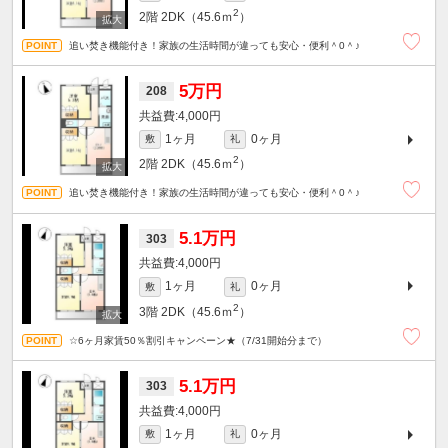
2
2階
2DK（45.6ｍ
）
追い焚き機能付き！家族の生活時間が違っても安心・便利＾0＾♪
5万円
208
4,000円
1ヶ月
0ヶ月
敷
礼
2
2階
2DK（45.6ｍ
）
追い焚き機能付き！家族の生活時間が違っても安心・便利＾0＾♪
5.1万円
303
4,000円
1ヶ月
0ヶ月
敷
礼
2
3階
2DK（45.6ｍ
）
☆6ヶ月家賃50％割引キャンペーン★（7/31開始分まで）
5.1万円
303
4,000円
1ヶ月
0ヶ月
敷
礼