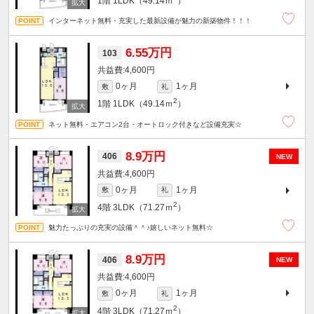
1階
1LDK（49.14ｍ
）
インターネット無料・充実した最新設備が魅力の新築物件！！！
6.55万円
103
4,600円
0ヶ月
1ヶ月
敷
礼
2
1階
1LDK（49.14ｍ
）
ネット無料・エアコン2台・オートロック付きなど設備充実☆
8.9万円
406
NEW
4,600円
0ヶ月
1ヶ月
敷
礼
2
4階
3LDK（71.27ｍ
）
魅力たっぷりの充実の設備＾＾♪嬉しいネット無料☆
8.9万円
406
NEW
4,600円
0ヶ月
1ヶ月
敷
礼
2
4階
3LDK（71.27ｍ
）