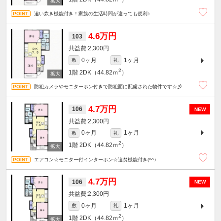
追い炊き機能付き！家族の生活時間が違っても便利♪
4.6万円
103
2,300円
0ヶ月
1ヶ月
敷
礼
2
1階
2DK（44.82ｍ
）
防犯カメラやモニターホン付きで防犯面に配慮された物件です☆彡
4.7万円
106
NEW
2,300円
0ヶ月
1ヶ月
敷
礼
2
1階
2DK（44.82ｍ
）
エアコン☆モニター付インターホン☆追焚機能付き(^^♪
4.7万円
106
NEW
2,300円
0ヶ月
1ヶ月
敷
礼
2
1階
2DK（44.82ｍ
）