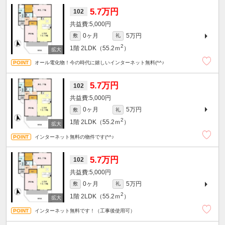
5.7万円
102
5,000円
0ヶ月
5万円
敷
礼
2
1階
2LDK（55.2ｍ
）
オール電化物！今の時代に嬉しいインターネット無料(^^♪
5.7万円
102
5,000円
0ヶ月
5万円
敷
礼
2
1階
2LDK（55.2ｍ
）
インターネット無料の物件です(^^♪
5.7万円
102
5,000円
0ヶ月
5万円
敷
礼
2
1階
2LDK（55.2ｍ
）
インターネット無料です！（工事後使用可）