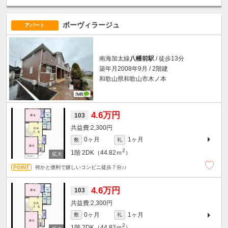
ボーヴィラージュ
アパート
南海加太線
八幡前駅
/ 徒歩13分
築年月2008年9月 / 2階建
和歌山県和歌山市木ノ本
4.6万円
103
2,300円
0ヶ月
1ヶ月
敷
礼
2
1階
2DK（44.82ｍ
）
何かと便利で嬉しいコンビニ徒歩７分♪♪
4.6万円
103
2,300円
0ヶ月
1ヶ月
敷
礼
2
1階
2DK（44.82ｍ
）