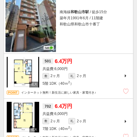
南海線
和歌山市駅
/ 徒歩15分
築年月1991年6月 / 11階建
和歌山県和歌山市十番丁
6.4万円
501
6,000円
2ヶ月
2ヶ月
敷
礼
2
5階
1DK（40ｍ
）
インターネット無料！新生活に嬉しい家具・家電付き♪
6.4万円
702
6,000円
2ヶ月
2ヶ月
敷
礼
2
7階
1DK（40ｍ
）