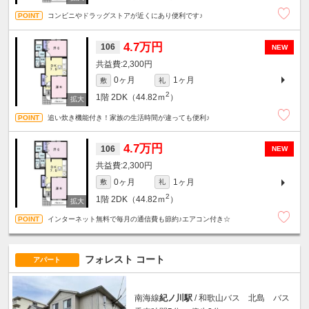
コンビニやドラッグストアが近くにあり便利です♪
4.7万円
106
NEW
2,300円
0ヶ月
1ヶ月
敷
礼
2
1階
2DK（44.82ｍ
）
追い炊き機能付き！家族の生活時間が違っても便利♪
4.7万円
106
NEW
2,300円
0ヶ月
1ヶ月
敷
礼
2
1階
2DK（44.82ｍ
）
インターネット無料で毎月の通信費も節約♪エアコン付き☆
フォレスト コート
アパート
南海線
紀ノ川駅
/ 和歌山バス 北島 バス