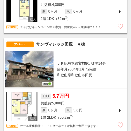
4,300円
0ヶ月
0ヶ月
敷
礼
2
2階
1DK（32ｍ
）
☆今だけキャンペーン中☆家賃・共益費が2ヵ月無料に！！！
サンヴィレッジ田尻 Ａ棟
アパート
ＪＲ紀勢本線
宮前駅
/ 徒歩14分
築年月2004年1月 / 2階建
和歌山県和歌山市田尻
5.7万円
103
5,000円
0ヶ月
5万円
敷
礼
2
1階
2LDK（55.2ｍ
）
オール電化物件！！インターネットが無料で利用できます♪