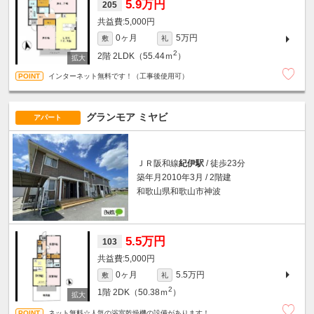
5.9万円
205
5,000円
0ヶ月
5万円
敷
礼
2
2階
2LDK（55.44ｍ
）
インターネット無料です！（工事後使用可）
グランモア ミヤビ
アパート
ＪＲ阪和線
紀伊駅
/ 徒歩23分
築年月2010年3月 / 2階建
和歌山県和歌山市神波
5.5万円
103
5,000円
0ヶ月
5.5万円
敷
礼
2
1階
2DK（50.38ｍ
）
ネット無料☆人気の浴室乾燥機の設備があります！