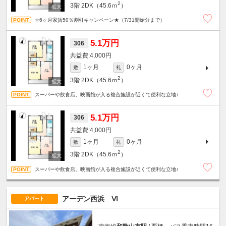
2
3階
2DK（45.6ｍ
）
☆6ヶ月家賃50％割引キャンペーン★（7/31開始分まで）
5.1万円
306
4,000円
1ヶ月
0ヶ月
敷
礼
2
3階
2DK（45.6ｍ
）
スーパーや飲食店、映画館が入る複合施設が近くて便利な立地♪
5.1万円
306
4,000円
1ヶ月
0ヶ月
敷
礼
2
3階
2DK（45.6ｍ
）
スーパーや飲食店、映画館が入る複合施設が近くて便利な立地♪
アーデン西浜 Ⅵ
アパート