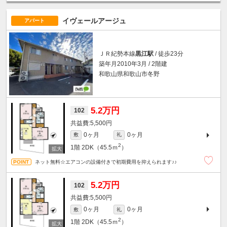
イヴェールアージュ
アパート
ＪＲ紀勢本線
黒江駅
/ 徒歩23分
築年月2010年3月 / 2階建
和歌山県和歌山市冬野
5.2万円
102
5,500円
0ヶ月
0ヶ月
敷
礼
2
1階
2DK（45.5ｍ
）
ネット無料☆エアコンの設備付きで初期費用を抑えられます♪♪
5.2万円
102
5,500円
0ヶ月
0ヶ月
敷
礼
2
1階
2DK（45.5ｍ
）