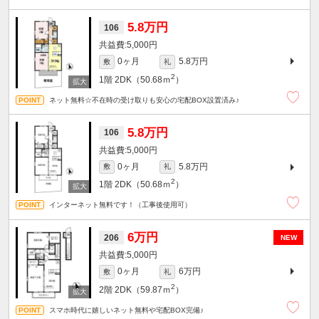
5.8万円
106
5,000円
0ヶ月
5.8万円
敷
礼
2
1階
2DK（50.68ｍ
）
ネット無料☆不在時の受け取りも安心の宅配BOX設置済み♪
5.8万円
106
5,000円
0ヶ月
5.8万円
敷
礼
2
1階
2DK（50.68ｍ
）
インターネット無料です！（工事後使用可）
6万円
206
NEW
5,000円
0ヶ月
6万円
敷
礼
2
2階
2DK（59.87ｍ
）
スマホ時代に嬉しいネット無料や宅配BOX完備♪