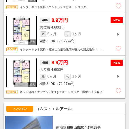
インターネット無料！エントランスはオートロック♪
8.9万円
406
NEW
4,600円
0ヶ月
1ヶ月
敷
礼
2
4階
3LDK（71.27ｍ
）
インターネット無料・充実した最新設備が魅力の築浅物件！！！
8.9万円
406
NEW
4,600円
0ヶ月
1ヶ月
敷
礼
2
4階
3LDK（71.27ｍ
）
ネット無料！エアコン2台付き☆オートロック・防犯カメラ有り♪
コムス・エルアール
マンション
南海線
和歌山市駅
/ 徒歩18分