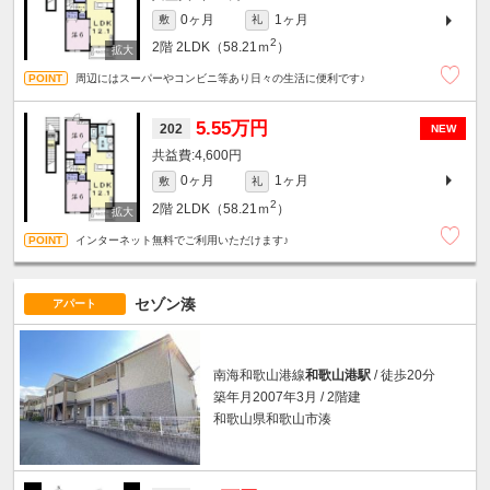
0ヶ月
1ヶ月
敷
礼
2
2階
2LDK（58.21ｍ
）
周辺にはスーパーやコンビニ等あり日々の生活に便利です♪
5.55万円
202
NEW
4,600円
0ヶ月
1ヶ月
敷
礼
2
2階
2LDK（58.21ｍ
）
インターネット無料でご利用いただけます♪
セゾン湊
アパート
南海和歌山港線
和歌山港駅
/ 徒歩20分
築年月2007年3月 / 2階建
和歌山県和歌山市湊