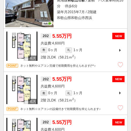
南海線
和歌山市駅
/ 栗栖 バス乗車時間16
分 停歩6分
築年月2015年7月 / 2階建
和歌山県和歌山市西浜
5.55万円
202
NEW
4,600円
0ヶ月
1ヶ月
敷
礼
2
2階
2LDK（58.21ｍ
）
ネット無料やエアコン完備で初期費用を抑えられます(^^♪
5.55万円
202
NEW
4,600円
0ヶ月
1ヶ月
敷
礼
2
2階
2LDK（58.21ｍ
）
ネット無料☆エアコンの設備付きで初期費用を抑えられます♪
5.55万円
202
NEW
4,600円