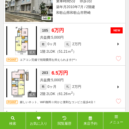
乗車時間5分 停歩3分
築年月2010年7月 / 2階建
和歌山県和歌山市野崎
6万円
105
NEW
5,000円
0ヶ月
2万円
敷
礼
2
1階
2LDK（51.21ｍ
）
エアコン完備で初期費用を抑えられます(^^♪
6.5万円
203
5,000円
0ヶ月
2万円
敷
礼
2
2階
2LDK（61.26ｍ
）
嬉しいネット、WiFi無料☆何かと便利なコンビニ徒歩4分！
6.5万円
203
メニュー
5,000円
検索
お気に入り
閲覧履歴
来店予約