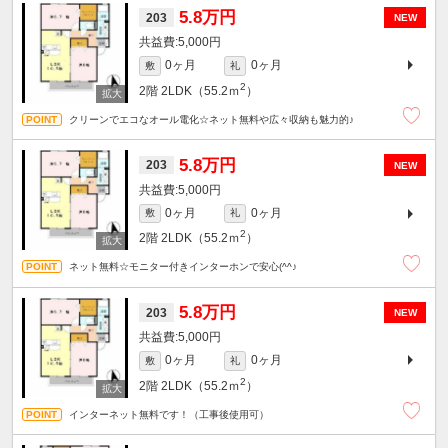
5.8万円
203
NEW
5,000円
0ヶ月
0ヶ月
敷
礼
2
2階
2LDK（55.2ｍ
）
クリーンでエコなオール電化☆ネット無料や広々収納も魅力的♪
5.8万円
203
NEW
5,000円
0ヶ月
0ヶ月
敷
礼
2
2階
2LDK（55.2ｍ
）
ネット無料☆モニター付きインターホンで安心(^^♪
5.8万円
203
NEW
5,000円
0ヶ月
0ヶ月
敷
礼
2
2階
2LDK（55.2ｍ
）
インターネット無料です！（工事後使用可）