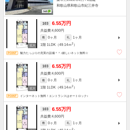
和歌山県和歌山市紀三井寺
6.55万円
103
4,600円
0ヶ月
1ヶ月
敷
礼
2
1階
1LDK（49.14ｍ
）
魅力たっぷりの充実の設備＾＾♪嬉しいネット無料☆
6.55万円
103
4,600円
0ヶ月
1ヶ月
敷
礼
2
1階
1LDK（49.14ｍ
）
インターネット無料！エントランスはオートロック♪
6.55万円
103
4,600円
0ヶ月
1ヶ月
敷
礼
2