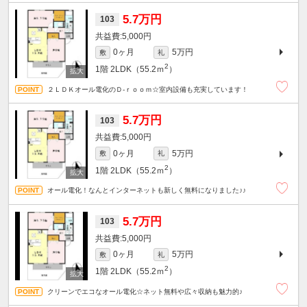
5.7万円
103
5,000円
0ヶ月
5万円
敷
礼
2
1階
2LDK（55.2ｍ
）
２ＬＤＫオール電化のＤ-ｒｏｏｍ☆室内設備も充実しています！
5.7万円
103
5,000円
0ヶ月
5万円
敷
礼
2
1階
2LDK（55.2ｍ
）
オール電化！なんとインターネットも新しく無料になりました♪♪
5.7万円
103
5,000円
0ヶ月
5万円
敷
礼
2
1階
2LDK（55.2ｍ
）
クリーンでエコなオール電化☆ネット無料や広々収納も魅力的♪