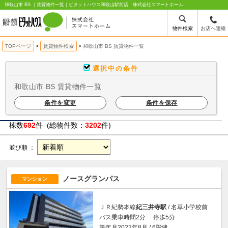
和歌山市 BS ｜賃貸物件一覧｜ピタットハウス和歌山駅前店 株式会社スマートホーム
物件検索
お店へ連絡
TOPページ
賃貸物件検索
和歌山市 BS 賃貸物件一覧
選択中の条件
和歌山市 BS 賃貸物件一覧
条件を変更
条件を保存
棟数
692
件 (総物件数：
3202
件)
並び順 ：
ノースグランパス
マンション
ＪＲ紀勢本線
紀三井寺駅
/ 名草小学校前
バス乗車時間2分 停歩5分
築年月2022年8月 / 6階建