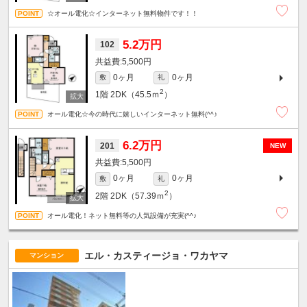
☆オール電化☆インターネット無料物件です！！
5.2万円
102
5,500円
0ヶ月
0ヶ月
敷
礼
2
1階
2DK（45.5ｍ
）
オール電化☆今の時代に嬉しいインターネット無料(^^♪
6.2万円
201
NEW
5,500円
0ヶ月
0ヶ月
敷
礼
2
2階
2DK（57.39ｍ
）
オール電化！ネット無料等の人気設備が充実(^^♪
エル・カスティージョ・ワカヤマ
マンション