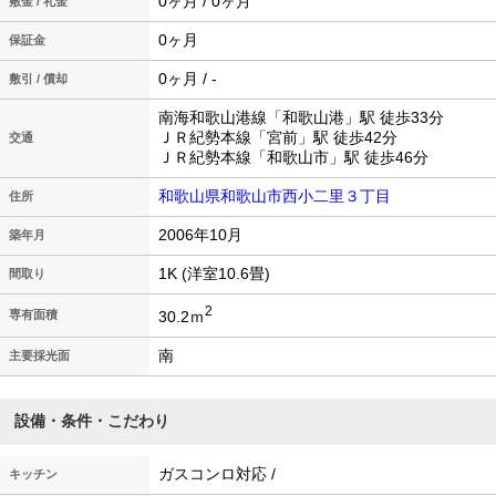
0ヶ月 / 0ヶ月
敷金 / 礼金
0ヶ月
保証金
0ヶ月 / -
敷引 / 償却
南海和歌山港線「和歌山港」駅 徒歩33分
ＪＲ紀勢本線「宮前」駅 徒歩42分
交通
ＪＲ紀勢本線「和歌山市」駅 徒歩46分
和歌山県和歌山市西小二里３丁目
住所
2006年10月
築年月
1K (洋室10.6畳)
間取り
2
30.2ｍ
専有面積
南
主要採光面
設備・条件・こだわり
ガスコンロ対応 /
キッチン