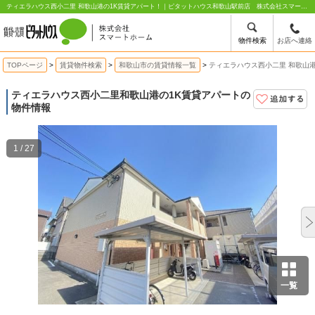
ティエラハウス西小二里 和歌山港の1K賃貸アパート！｜ピタットハウス和歌山駅前店 株式会社スマートホーム
物件検索
お店へ連絡
TOPページ
賃貸物件検索
和歌山市の賃貸情報一覧
ティエラハウス西小二里 和歌山
ティエラハウス西小二里
和歌山港の1K賃貸アパートの
物件情報
1 / 27
一覧