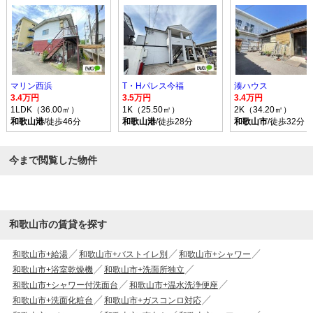
マリン西浜
T・Hパレス今福
湊ハウス
3.4万円
3.5万円
3.4万円
1LDK（36.00㎡）
1K（25.50㎡）
2K（34.20㎡）
和歌山港
/徒歩46分
和歌山港
/徒歩28分
和歌山市
/徒歩32分
今まで閲覧した物件
和歌山市の賃貸を探す
和歌山市+給湯
和歌山市+バストイレ別
和歌山市+シャワー
和歌山市+浴室乾燥機
和歌山市+洗面所独立
和歌山市+シャワー付洗面台
和歌山市+温水洗浄便座
和歌山市+洗面化粧台
和歌山市+ガスコンロ対応