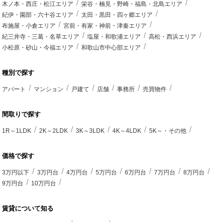
木ノ本・西庄・松江エリア
栄谷・楠見・野崎・福島・北島エリア
紀伊・園部・六十谷エリア
太田・黒田・四ヶ郷エリア
布施屋・小倉エリア
宮前・有家・神前・津秦エリア
紀三井寺・三葛・名草エリア
塩屋・和歌浦エリア
高松・西浜エリア
小松原・砂山・今福エリア
和歌山市中心部エリア
種別で探す
アパート
マンション
戸建て
店舗
事務所
売買物件
間取りで探す
1R～1LDK
2K～2LDK
3K～3LDK
4K～4LDK
5K～・その他
価格で探す
3万円以下
3万円台
4万円台
5万円台
6万円台
7万円台
8万円台
9万円台
10万円台
賃貸について知る