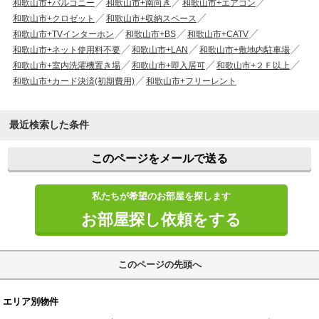
和歌山市+バルコニー
和歌山市+南向き
和歌山市+エアコン
和歌山市+クロゼット
和歌山市+収納スペース
和歌山市+TVインターホン
和歌山市+BS
和歌山市+CATV
和歌山市+ネット使用料不要
和歌山市+LAN
和歌山市+敷地内駐車場
和歌山市+室内洗濯機置き場
和歌山市+即入居可
和歌山市+２Ｆ以上
和歌山市+カード決済(初期費用)
和歌山市+フリーレント
最近検索した条件
このページをメールで送る
私たちが希望のお部屋を探します
お部屋探し依頼をする
このページの先頭へ
エリア別物件