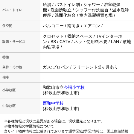
給湯 / バストイレ別 / シャワー / 浴室乾燥
機 / 洗面所独立 / シャワー付洗面台 / 温水洗浄
バス・トイレ
便座 / 洗面化粧台 / 室内洗濯機置き場 /
バルコニー / 南向き / エアコン /
住空間
クロゼット / 収納スペース / TVインターホ
ン / BS / CATV / ネット使用料不要 / LAN / 敷地
設備・サービス
内駐車場 /
特徴
ガス:プロパン / フリーレント:2ヶ月あり
条件・その他
-
備考
和歌山市立
今福小学校
小学校区
(和歌山県和歌山市)
西和中学校
中学校区
(和歌山県和歌山市)
※各種情報と現状に差異がある場合は、現状優先となります。
※物件情報の学区情報について
当サイト物件情報に記載されております通学区域(学区)情報は、国土数値情報