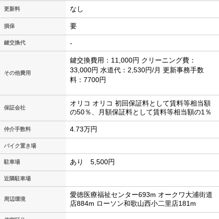
なし
更新料
要
損保
-
鍵交換代
鍵交換費用：11,000円 クリーニング費：
33,000円 水道代：2,530円/月 更新事務手数
その他費用
料：7700円
オリコ オリコ 初回保証料として賃料等相当額
保証会社
の50％、月額保証料として賃料等相当額の1％
4.73万円
仲介手数料
バイク置き場
あり 5,500円
駐車場
近隣駐車場
愛徳医療福祉センター693m オークワ大浦街道
周辺環境
店884m ローソン和歌山西小二里店181m