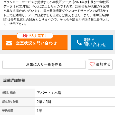
ダウンロードサービスが提供する小学校区データ【2021年度】及び中学校区
データ【2021年度】を元に加工したものですので、記載情報が現在の学区域
と異なる場合がございます。国土数値情報ダウンロードサービスのWEBサイ
ト上で記述通り、データは必ずしも正確とは言えません。また、通学区域(学
区)は毎年見直しの対象となりますので、そちらを踏まえ学区情報は参考とし
てご活用下さい。
1分
で入力完了！
電話で
問い合わせ
お気に入り一覧を見る
設備詳細情報
アパート / 木造
種別 / 構造
2階 / 2階
所在階 / 階数
1年
契約期間