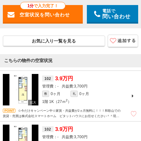
1分
で入力完了！
電話で
問い合わせ
お気に入り一覧を見る
こちらの物件の空室状況
3.9万円
102
-
3,700円
0ヶ月
0ヶ月
敷
礼
2
1階
1K（27ｍ
）
☆今だけキャンペーン中☆家賃・共益費が2ヵ月無料に！！！和歌山での
賃貸・売買は株式会社スマートホーム ピタットハウスにお任せください＾＾現地
待ち合わせもＯＫです！！！まずはどんなことでもお気軽にお問合せください(^^)/
☆
3.9万円
102
-
3,700円