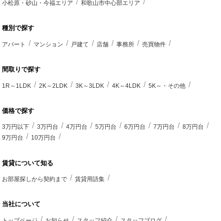
小松原・砂山・今福エリア
和歌山市中心部エリア
種別で探す
アパート
マンション
戸建て
店舗
事務所
売買物件
間取りで探す
1R～1LDK
2K～2LDK
3K～3LDK
4K～4LDK
5K～・その他
価格で探す
3万円以下
3万円台
4万円台
5万円台
6万円台
7万円台
8万円台
9万円台
10万円台
賃貸について知る
お部屋探しから契約まで
賃貸用語集
当社について
トップページ
お知らせ
スタッフ紹介
スタッフブログ