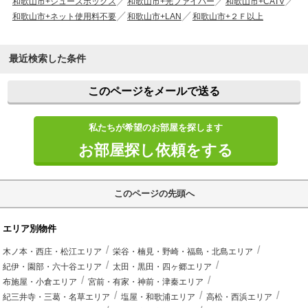
和歌山市+シューズボックス
和歌山市+光ファイバー
和歌山市+CATV
和歌山市+ネット使用料不要
和歌山市+LAN
和歌山市+２Ｆ以上
最近検索した条件
このページをメールで送る
私たちが希望のお部屋を探します
お部屋探し依頼をする
このページの先頭へ
エリア別物件
木ノ本・西庄・松江エリア
栄谷・楠見・野崎・福島・北島エリア
紀伊・園部・六十谷エリア
太田・黒田・四ヶ郷エリア
布施屋・小倉エリア
宮前・有家・神前・津秦エリア
紀三井寺・三葛・名草エリア
塩屋・和歌浦エリア
高松・西浜エリア