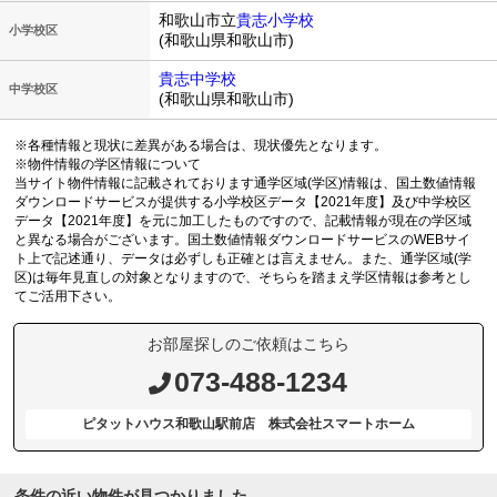
和歌山市立
貴志小学校
小学校区
(和歌山県和歌山市)
貴志中学校
中学校区
(和歌山県和歌山市)
※各種情報と現状に差異がある場合は、現状優先となります。
※物件情報の学区情報について
当サイト物件情報に記載されております通学区域(学区)情報は、国土数値情報
ダウンロードサービスが提供する小学校区データ【2021年度】及び中学校区
データ【2021年度】を元に加工したものですので、記載情報が現在の学区域
と異なる場合がございます。国土数値情報ダウンロードサービスのWEBサイ
ト上で記述通り、データは必ずしも正確とは言えません。また、通学区域(学
区)は毎年見直しの対象となりますので、そちらを踏まえ学区情報は参考とし
てご活用下さい。
お部屋探しのご依頼はこちら
073-488-1234
ピタットハウス和歌山駅前店 株式会社スマートホーム
条件の近い物件が見つかりました