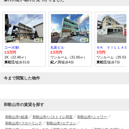
コーポ湊Ⅰ
丸富ビル
ＮＫ ＶＩＬＬＡＧ
1.5万円
2.5万円
3万円
1K（22.46㎡）
ワンルーム（31.00㎡）
ワンルーム（35.53
東松江
/徒歩31分
紀ノ川
/徒歩4分
東松江
/徒歩7分
今まで閲覧した物件
和歌山市の賃貸を探す
和歌山市+給湯
和歌山市+バストイレ同室
和歌山市+シャワー
和歌山市+フローリング
和歌山市+エアコン