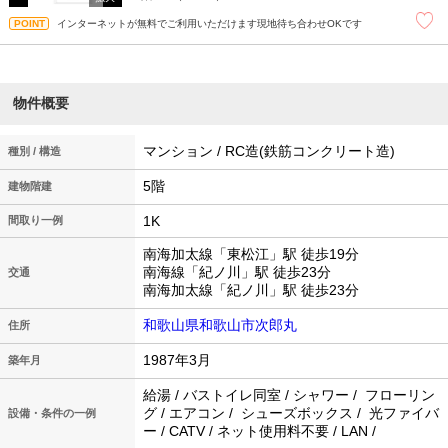
インターネットが無料でご利用いただけます現地待ち合わせOKです
物件概要
マンション / RC造(鉄筋コンクリート造)
種別 / 構造
5階
建物階建
1K
間取り一例
南海加太線「東松江」駅 徒歩19分
南海線「紀ノ川」駅 徒歩23分
交通
南海加太線「紀ノ川」駅 徒歩23分
和歌山県和歌山市次郎丸
住所
1987年3月
築年月
給湯 / バストイレ同室 / シャワー / フローリン
グ / エアコン / シューズボックス / 光ファイバ
設備・条件の一例
ー / CATV / ネット使用料不要 / LAN /