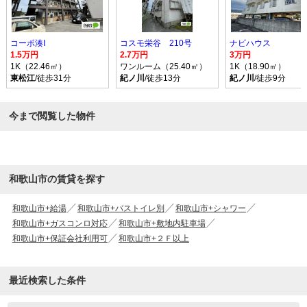
コーポ湊Ⅰ
コスモ栄谷 210号
ナビハウス
1.5万円
2.7万円
3万円
1K（22.46㎡）
ワンルーム（25.40㎡）
1K（18.90㎡）
東松江
/徒歩31分
紀ノ川
/徒歩13分
紀ノ川
/徒歩9分
今まで閲覧した物件
和歌山市の賃貸を探す
和歌山市+給湯
和歌山市+バストイレ別
和歌山市+シャワー
和歌山市+ガスコンロ対応
和歌山市+敷地内駐車場
和歌山市+保証会社利用可
和歌山市+２Ｆ以上
最近検索した条件