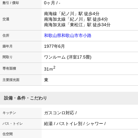
0ヶ月 / -
敷引 / 償却
南海線「紀ノ川」駅 徒歩4分
南海加太線「紀ノ川」駅 徒歩4分
交通
南海加太線「東松江」駅 徒歩34分
和歌山県和歌山市市小路
住所
1977年6月
築年月
ワンルーム (洋室17.5畳)
間取り
2
31ｍ
専有面積
東
主要採光面
設備・条件・こだわり
ガスコンロ対応 /
キッチン
給湯 / バストイレ別 / シャワー /
バス・トイレ
住空間