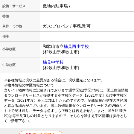
敷地内駐車場 /
設備・サービス
特徴
ガス:プロパン / 事務所:可
条件・その他
-
備考
和歌山市立
楠見西小学校
小学校区
(和歌山県和歌山市)
楠見中学校
中学校区
(和歌山県和歌山市)
※各種情報と現状に差異がある場合は、現状優先となります。
※物件情報の学区情報について
当サイト物件情報に記載されております通学区域(学区)情報は、国土数値情報
ダウンロードサービスが提供する小学校区データ【2021年度】及び中学校区
データ【2021年度】を元に加工したものですので、記載情報が現在の学区域
と異なる場合がございます。国土数値情報ダウンロードサービスのWEBサイ
ト上で記述通り、データは必ずしも正確とは言えません。また、通学区域(学
区)は毎年見直しの対象となりますので、そちらを踏まえ学区情報は参考とし
てご活用下さい。