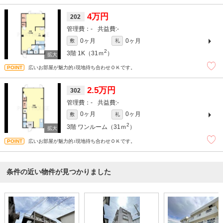
4万円
202
-
-
0ヶ月
0ヶ月
敷
礼
2
3階
1K（31ｍ
）
広いお部屋が魅力的♪現地待ち合わせＯＫです。
2.5万円
302
-
-
0ヶ月
0ヶ月
敷
礼
2
3階
ワンルーム（31ｍ
）
広いお部屋が魅力的♪現地待ち合わせＯＫです。
条件の近い物件が見つかりました