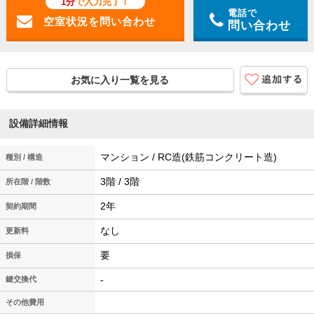
1分
で入力完了！
電話で
問い合わせ
お気に入り一覧を見る
設備詳細情報
マンション / RC造(鉄筋コンクリート造)
種別 / 構造
3階 / 3階
所在階 / 階数
2年
契約期間
なし
更新料
要
損保
-
鍵交換代
その他費用