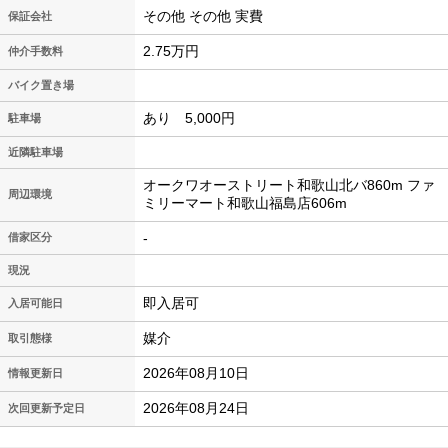
その他 その他 実費
保証会社
2.75万円
仲介手数料
バイク置き場
あり 5,000円
駐車場
近隣駐車場
オークワオーストリート和歌山北バ860m ファ
周辺環境
ミリーマート和歌山福島店606m
-
借家区分
現況
即入居可
入居可能日
媒介
取引態様
2026年08月10日
情報更新日
2026年08月24日
次回更新予定日