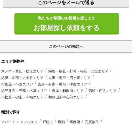
このページをメールで送る
私たちが希望のお部屋を探します
お部屋探し依頼をする
このページの先頭へ
エリア別物件
木ノ本・西庄・松江エリア
栄谷・楠見・野崎・福島・北島エリア
紀伊・園部・六十谷エリア
太田・黒田・四ヶ郷エリア
布施屋・小倉エリア
宮前・有家・神前・津秦エリア
紀三井寺・三葛・名草エリア
塩屋・和歌浦エリア
高松・西浜エリア
小松原・砂山・今福エリア
和歌山市中心部エリア
種別で探す
アパート
マンション
戸建て
店舗
事務所
売買物件