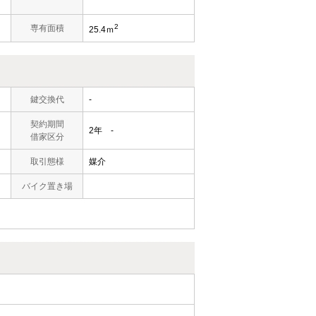
2
）
専有面積
25.4ｍ
鍵交換代
-
契約期間
2年 -
借家区分
取引態様
媒介
バイク置き場