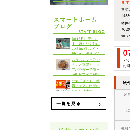
まず
和歌
19
物件の
※お部
気にな
0
ピタ
お問
物
所
一覧を見る
交
種別 