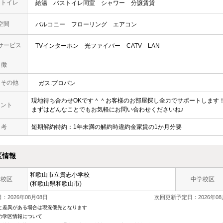
・トイレ
給湯
バストイレ同室
シャワー
分譲賃貸
空間
バルコニー
フローリング
エアコン
サービス
TVインターホン
光ファイバー
CATV
LAN
 徴
・その他
ガス:プロパン
現地待ち合わせOKです＾＾お客様のお部屋探し全力でサポートします
メント
まずはどんなことでもお気軽にお問い合わせくださいね♪
 考
短期解約特約：1年未満の解約時違約金家賃の1か月分要
区情報
和歌山市立
貴志小学校
学校区
中学校区
(和歌山県和歌山市)
：2026年08月08日
次回更新予定日：2026年08
と差異がある場合は現況優先となります
の学区情報について