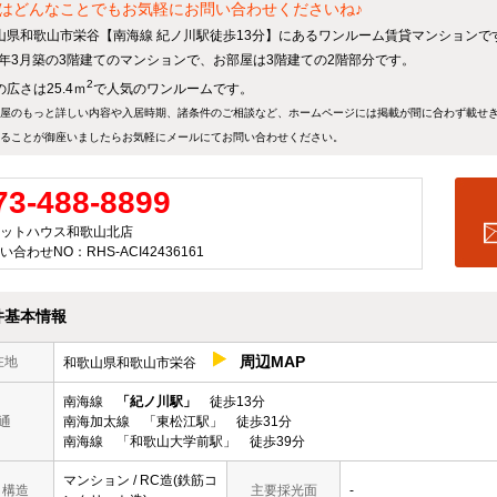
はどんなことでもお気軽にお問い合わせくださいね♪
山県和歌山市栄谷【南海線 紀ノ川駅徒歩13分】にあるワンルーム賃貸マンションで
88年3月築の3階建てのマンションで、お部屋は3階建ての2階部分です。
2
広さは25.4ｍ
で人気のワンルームです。
屋のもっと詳しい内容や入居時期、諸条件のご相談など、ホームページには掲載が間に合わず載せ
ることが御座いましたらお気軽にメールにて
お問い合わせ
ください。
73-488-8899
ットハウス和歌山北店
い合わせNO：RHS-ACI42436161
件基本情報
周辺MAP
在地
和歌山県和歌山市栄谷
南海線
「紀ノ川駅」
徒歩13分
通
南海加太線 「東松江駅」 徒歩31分
南海線 「和歌山大学前駅」 徒歩39分
マンション / RC造(鉄筋コ
/ 構造
主要採光面
-