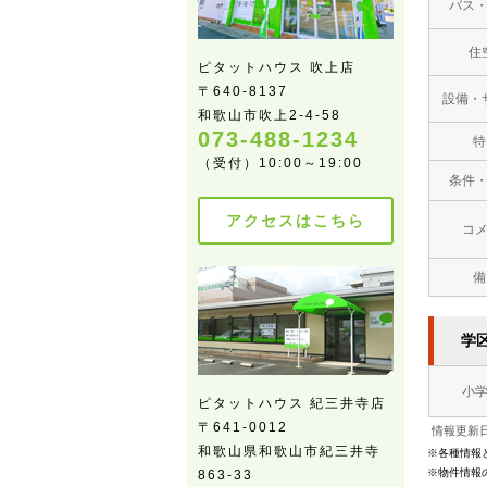
バス
住
ピタットハウス 吹上店
〒640-8137
設備・
和歌山市吹上2-4-58
073-488-1234
特
（受付）10:00～19:00
条件
アクセスはこちら
コ
備
学
小
ピタットハウス 紀三井寺店
〒641-0012
情報更新日
和歌山県和歌山市紀三井寺
※各種情報
※物件情報
863-33