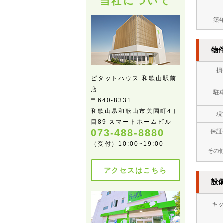
当社について
築
物
損
ピタットハウス 和歌山駅前
店
駐
〒640-8331
和歌山県和歌山市美園町4丁
現
目89 スマートホームビル
073-488-8880
保証
（受付）10:00~19:00
その
アクセスはこちら
設
キ