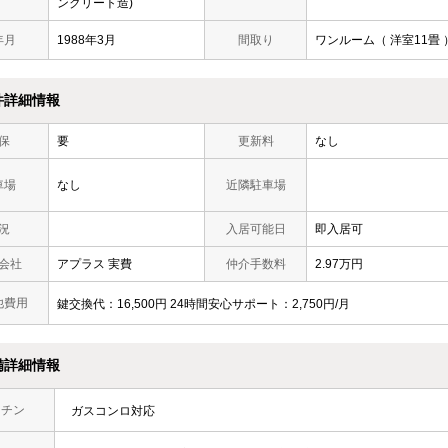
ンクリート造)
年月
1988年3月
間取り
ワンルーム（ 洋室11畳 
件詳細情報
保
要
更新料
なし
車場
なし
近隣駐車場
況
入居可能日
即入居可
会社
アプラス 実費
仲介手数料
2.97万円
他費用
鍵交換代：16,500円 24時間安心サポート：2,750円/月
備詳細情報
ッチン
ガスコンロ対応