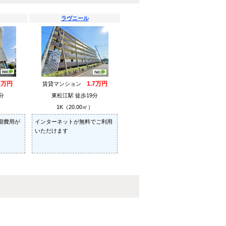
ラヴニール
3万円
1.7万円
賃貸マンション
分
東松江駅 徒歩19分
）
1K（20.00㎡）
期費用が
インターネットが無料でご利用
いただけます