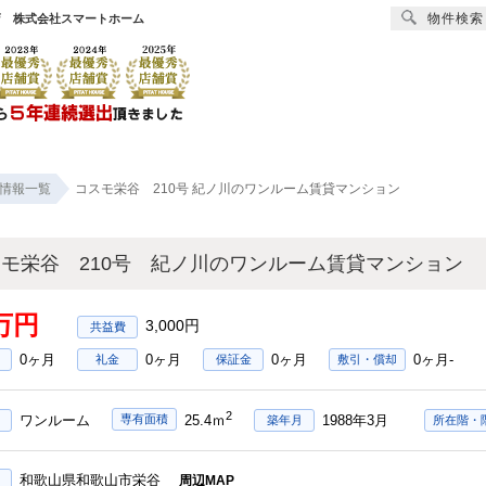
物件検索
店 株式会社スマートホーム
賃貸
売買
オーナー様へ
リフォーム
会社
情報一覧
コスモ栄谷 210号 紀ノ川のワンルーム賃貸マンション
モ栄谷 210号 紀ノ川のワンルーム賃貸マンション
7万円
3,000円
0ヶ月
0ヶ月
0ヶ月
0ヶ月-
礼金
保証金
敷引・償却
2
ワンルーム
1988年3月
専有面積
25.4ｍ
築年月
所在階・
和歌山県和歌山市栄谷
周辺MAP