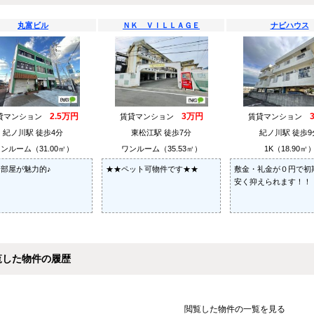
丸富ビル
ＮＫ ＶＩＬＬＡＧＥ
ナビハウス
2.5万円
3万円
貸マンション
賃貸マンション
賃貸マンション
紀ノ川駅 徒歩4分
東松江駅 徒歩7分
紀ノ川駅 徒歩9
ンルーム（31.00㎡）
ワンルーム（35.53㎡）
1K（18.90㎡
部屋が魅力的♪
★★ペット可物件です★★
敷金・礼金が０円で初
安く抑えられます！！
覧した物件の履歴
閲覧した物件の一覧を見る