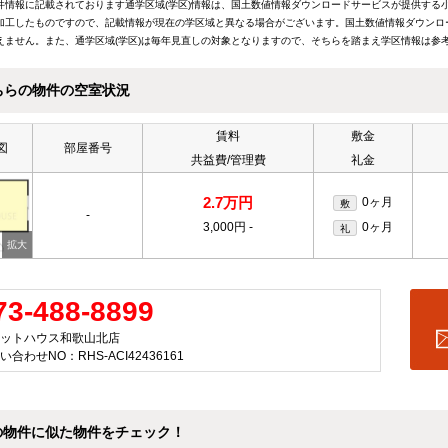
件情報に記載されております通学区域(学区)情報は、国土数値情報ダウンロードサービスが提供する小学
加工したものですので、記載情報が現在の学区域と異なる場合がございます。国土数値情報ダウンロ
えません。また、通学区域(学区)は毎年見直しの対象となりますので、そちらを踏まえ学区情報は参
ちらの物件の空室状況
賃料
敷金
図
部屋番号
共益費/管理費
礼金
2.7万円
0ヶ月
敷
-
3,000円
-
0ヶ月
礼
73-488-8899
ットハウス和歌山北店
い合わせNO：RHS-ACI42436161
の物件に似た物件をチェック！