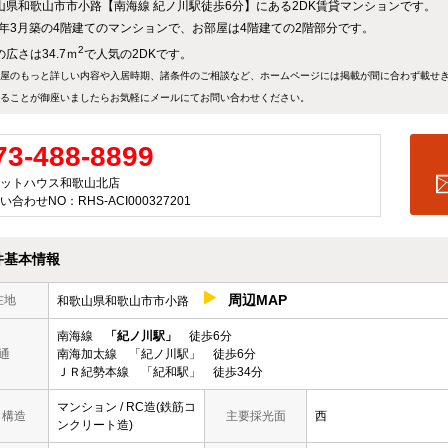
山県和歌山市市小路【南海線 紀ノ川駅徒歩6分】にある2DK賃貸マンションです。
76年3月築の4階建てのマンションで、お部屋は4階建ての2階部分です。
2
広さは34.7ｍ
で人気の2DKです。
屋のもっと詳しい内容や入居時期、諸条件のご相談など、ホームページには掲載が間に合わず載せ
ることが御座いましたらお気軽にメールにて
お問い合わせ
ください。
73-488-8899
ットハウス和歌山北店
い合わせNO：RHS-ACI000327201
件基本情報
周辺MAP
在地
和歌山県和歌山市市小路
南海線
「紀ノ川駅」
徒歩6分
通
南海加太線 「紀ノ川駅」 徒歩6分
ＪＲ紀勢本線 「紀和駅」 徒歩34分
マンション / RC造(鉄筋コ
/ 構造
主要採光面
西
ンクリート造)