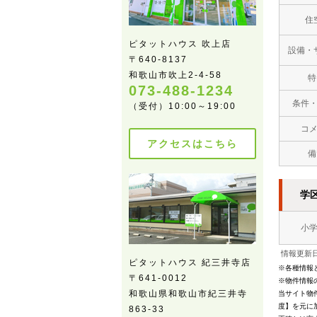
住
ピタットハウス 吹上店
設備・
〒640-8137
和歌山市吹上2-4-58
特
073-488-1234
条件
（受付）10:00～19:00
コ
アクセスはこちら
備
学
小
情報更新日
ピタットハウス 紀三井寺店
※各種情報
〒641-0012
※物件情報
和歌山県和歌山市紀三井寺
当サイト物
度】を元に
863-33