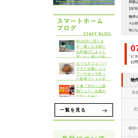
和歌
19
物件の
※お部
気にな
0
ピタ
お問
物
所
交
一覧を見る
種別 