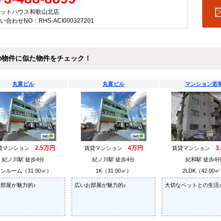
ットハウス和歌山北店
い合わせNO：RHS-ACI000327201
の物件に似た物件をチェック！
丸富ビル
丸富ビル
マンション若
2.5万円
4万円
3
貸マンション
賃貸マンション
賃貸マンション
紀ノ川駅 徒歩4分
紀ノ川駅 徒歩4分
紀和駅 徒歩4
ンルーム（31.00㎡）
1K（31.00㎡）
2LDK（42.00
部屋が魅力的♪
広いお部屋が魅力的♪
大切なペットとの生活♪