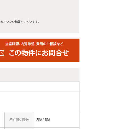
きれていない情報もございます。
所在階 / 階数
2階 / 4階