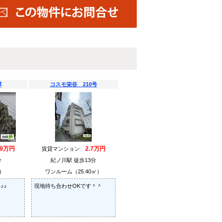
草
コスモ栄谷 210号
.9万円
2.7万円
賃貸マンション
分
紀ノ川駅 徒歩13分
㎡）
ワンルーム（25.40㎡）
♪♪
現地待ち合わせOKです＾＾