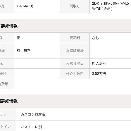
2DK（ 和室6畳/和室4.5
年月
1976年3月
間取り
畳/DK4.5畳 ）
件詳細情報
保
要
更新料
なし
車場
有 無料
近隣駐車場
況
入居可能日
即入居可
会社
仲介手数料
3.52万円
他費用
備詳細情報
ッチン
ガスコンロ対応
・トイレ
バストイレ別