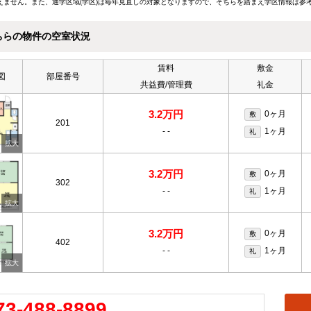
えません。また、通学区域(学区)は毎年見直しの対象となりますので、そちらを踏まえ学区情報は参
ちらの物件の空室状況
賃料
敷金
図
部屋番号
共益費/管理費
礼金
3.2万円
0ヶ月
敷
201
-
-
1ヶ月
礼
3.2万円
0ヶ月
敷
302
-
-
1ヶ月
礼
3.2万円
0ヶ月
敷
402
-
-
1ヶ月
礼
73-488-8899