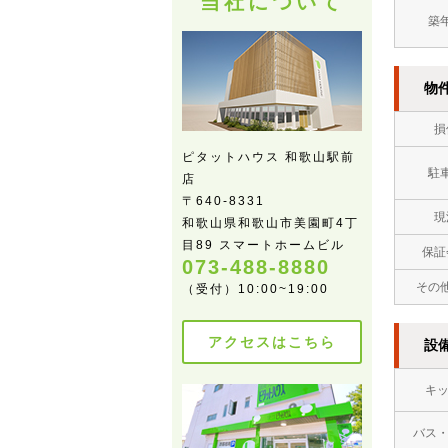
当社について
築
物
損
ピタットハウス 和歌山駅前
駐
店
〒640-8331
現
和歌山県和歌山市美園町4丁
目89 スマートホームビル
保証
073-488-8880
その
（受付）10:00~19:00
アクセスはこちら
設
キ
バス