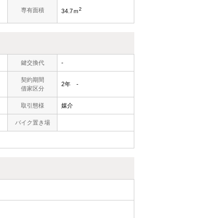
2
専有面積
34.7ｍ
鍵交換代
-
契約期間
2年 -
借家区分
取引態様
媒介
バイク置き場