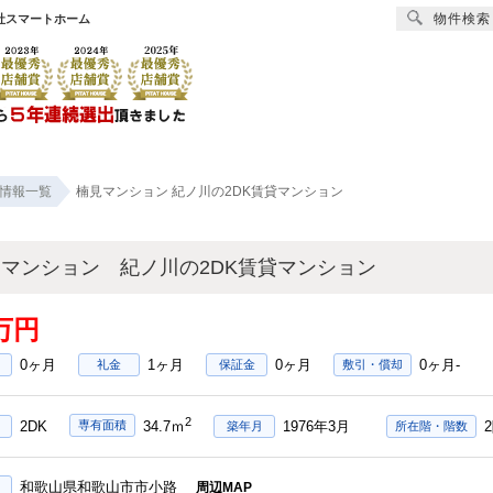
物件検索
社スマートホーム
賃貸
売買
オーナー様へ
リフォーム
会社
情報一覧
楠見マンション 紀ノ川の2DK賃貸マンション
マンション 紀ノ川の2DK賃貸マンション
2万円
0ヶ月
1ヶ月
0ヶ月
0ヶ月-
礼金
保証金
敷引・償却
2
2DK
1976年3月
専有面積
34.7ｍ
築年月
所在階・階数
和歌山県和歌山市市小路
周辺MAP