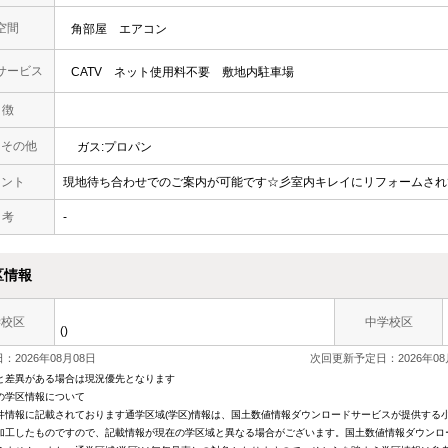
空間
角部屋
エアコン
サービス
CATV
ネット使用料不要
敷地内駐車場
 徴
・その他
ガス:プロパン
メント
現地待ち合わせでのご案内が可能です☆彡室内キレイにリフォームされ
 考
-
区情報
学校区
中学校区
()
：2026年08月08日
次回更新予定日：2026年08
と差異がある場合は現況優先となります
の学区情報について
件情報に記載されております通学区域(学区)情報は、国土数値情報ダウンロードサービスが提供する小学
加工したものですので、記載情報が現在の学区域と異なる場合がございます。国土数値情報ダウンロ