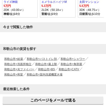
ライズ神前
エメラルドハイツⅥ
太田マンション
5万円
5.3万円
5.5万円
2DK（43.00㎡）
2LDK（50.18㎡）
3DK（48.75㎡）
神前
/徒歩8分
宮前
/徒歩9分
日前宮
/徒歩10分
今まで閲覧した物件
和歌山市の賃貸を探す
和歌山市+給湯
和歌山市+バストイレ別
和歌山市+シャワー
和歌山市+洗面所独立
和歌山市+最上階
和歌山市+角部屋
和歌山市+光ファイバー
和歌山市+BS
和歌山市+CATV
和歌山市+和室
和歌山市+室内洗濯機置き場
最近検索した条件
このページをメールで送る