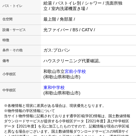
給湯 / バストイレ別 / シャワー / 洗面所独
バス・トイレ
立 / 室内洗濯機置き場 /
最上階 / 角部屋 /
住空間
光ファイバー / BS / CATV /
設備・サービス
特徴
ガス:プロパン
条件・その他
ハウスクリーニング代要確認。
備考
和歌山市立
宮前小学校
小学校区
(和歌山県和歌山市)
東和中学校
中学校区
(和歌山県和歌山市)
※各種情報と現状に差異がある場合は、現状優先となります。
※物件情報の学区情報について
当サイト物件情報に記載されております通学区域(学区)情報は、国土数値情報
ダウンロードサービスが提供する小学校区データ【2021年度】及び中学校区
データ【2021年度】を元に加工したものですので、記載情報が現在の学区域
と異なる場合がございます。国土数値情報ダウンロードサービスのWEBサイ