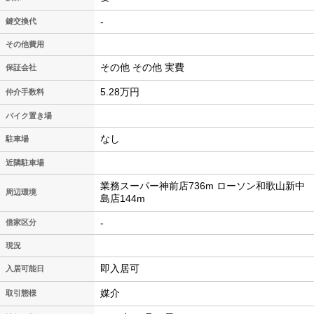
-
鍵交換代
その他費用
その他 その他 実費
保証会社
5.28万円
仲介手数料
バイク置き場
なし
駐車場
近隣駐車場
業務スーパー神前店736m ローソン和歌山新中
周辺環境
島店144m
-
借家区分
現況
即入居可
入居可能日
媒介
取引態様