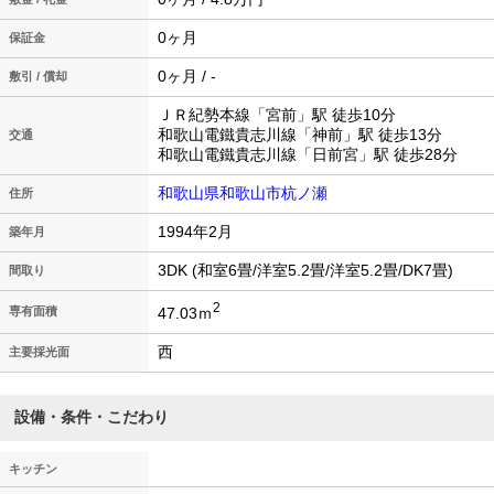
0ヶ月
保証金
0ヶ月 / -
敷引 / 償却
ＪＲ紀勢本線「宮前」駅 徒歩10分
和歌山電鐵貴志川線「神前」駅 徒歩13分
交通
和歌山電鐵貴志川線「日前宮」駅 徒歩28分
和歌山県和歌山市杭ノ瀬
住所
1994年2月
築年月
3DK (和室6畳/洋室5.2畳/洋室5.2畳/DK7畳)
間取り
2
47.03ｍ
専有面積
西
主要採光面
設備・条件・こだわり
キッチン