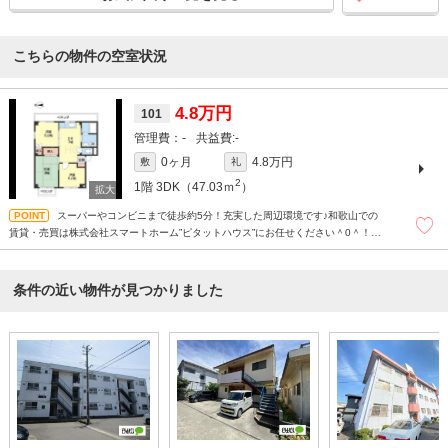
こちらの物件の空室状況
4.8万円
101
-
-
0ヶ月
4.8万円
敷
礼
2
1階
3DK（47.03ｍ
）
スーパーやコンビニまで徒歩約5分！充実した周辺環境です♪和歌山での
賃貸・売買は株式会社スマートホーム”ピタットハウス”にお任せください＾0＾！現
地待ち合わせもＯＫです！まずはどんなことでもお気軽にお問い合わせください(^^)
条件の近い物件が見つかりました