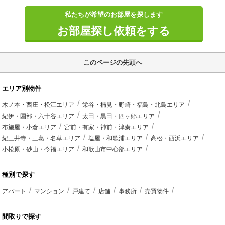
私たちが希望のお部屋を探します
お部屋探し依頼をする
このページの先頭へ
エリア別物件
木ノ本・西庄・松江エリア
栄谷・楠見・野崎・福島・北島エリア
紀伊・園部・六十谷エリア
太田・黒田・四ヶ郷エリア
布施屋・小倉エリア
宮前・有家・神前・津秦エリア
紀三井寺・三葛・名草エリア
塩屋・和歌浦エリア
高松・西浜エリア
小松原・砂山・今福エリア
和歌山市中心部エリア
種別で探す
アパート
マンション
戸建て
店舗
事務所
売買物件
間取りで探す