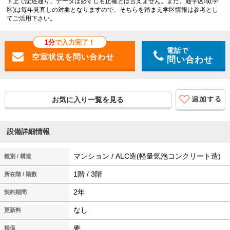
ト上で記述通り、データは必ずしも正確とは言えません。また、通学区域(学
区)は毎年見直しの対象となりますので、そちらを踏まえ学区情報は参考とし
てご活用下さい。
1分
で入力完了！
電話で
問い合わせ
お気に入り一覧を見る
設備詳細情報
マンション / ALC造(軽量気泡コンクリート造)
種別 / 構造
1階 / 3階
所在階 / 階数
2年
契約期間
なし
更新料
要
損保