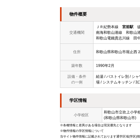
物件概要
ＪＲ紀勢本線
宮前駅
徒
交通機関
南海和歌山港線 和歌山港
和歌山電鐵貴志川線 田中
住所
和歌山県和歌山市堀止西
築年数
1990年2月
設備・条件
給湯 / バストイレ別 / シャ
の一例
場 / システムキッチン / 
学区情報
和歌山市立
吹上小学
小学校区
(和歌山県和歌山市)
※各種情報と差異がある場合は現況優先となります
※物件情報の学区情報について
当サイト物件情報に記載されております通学区域(学区)