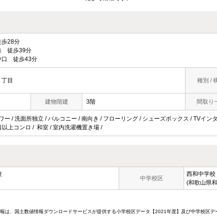
歩28分
 徒歩39分
口 徒歩43分
２丁目
種別 / 
建物階建
3階
間取り
ワー / 洗面所独立 / バルコニー / 南向き / フローリング / シューズボックス / TVインタ
3口以上コンロ / 和室 / 室内洗濯機置き場 /
校
西和中学校
中学校区
(和歌山県和
情報は、国土数値情報ダウンロードサービスが提供する小学校区データ【2021年度】及び中学校区デ