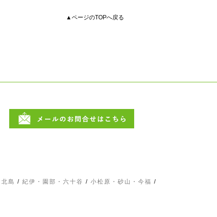
▲ページのTOPへ戻る
・北島
/
紀伊・園部・六十谷
/
小松原・砂山・今福
/