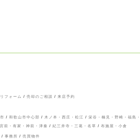
リフォーム
/
売却のご相談
/
来店予約
市
/
和歌山市中心部
/
木ノ本・西庄・松江
/
栄谷・楠見・野崎・福島
宮前・有家・神前・津秦
/
紀三井寺・三葛・名草
/
布施屋・小倉
/
事務所
/
売買物件