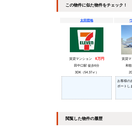
この物件に似た物件をチェック！
太田団地
6万円
賃貸マンション
賃貸
田中口駅 徒歩6分
和歌
3DK（54.37㎡）
2
お客様の
ポートし
閲覧した物件の履歴