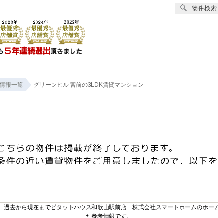
物件検索
賃貸
売買
オーナー様へ
リフォーム
会社
情報一覧
グリーンヒル 宮前の3LDK賃貸マンション
。過去から現在までピタットハウス和歌山駅前店 株式会社スマートホームのホー
た参考情報です。