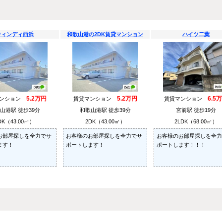
ウィンディ西浜
和歌山港の2DK賃貸マンション
ハイツ二葉
5.2万円
5.2万円
6.5
マンション
賃貸マンション
賃貸マンション
山港駅 徒歩39分
和歌山港駅 徒歩39分
宮前駅 徒歩19分
DK（43.00㎡）
2DK（43.00㎡）
2LDK（68.00㎡）
お部屋探しを全力でサ
お客様のお部屋探しを全力でサ
お客様のお部屋探しを全力
ます！
ポートします！
ポートします！！！