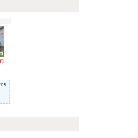
万円
でサ