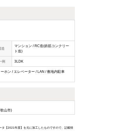
マンション / RC造(鉄筋コンクリー
構造
ト造)
一例
3LDK
ーホン / エレベーター / LAN / 敷地内駐車
歌山市)
ータ【2021年度】を元に加工したものですので、記載情