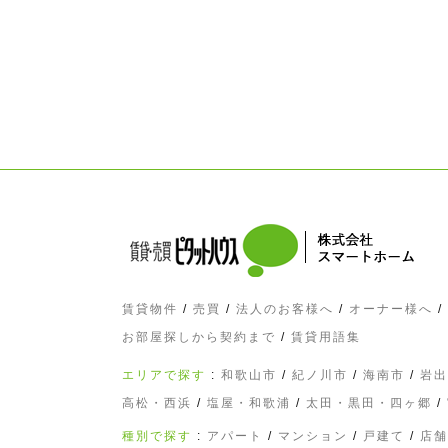
賃貸物件
/
売買
/
法人のお客様へ
/
オーナー様へ
/
お部屋探しから契約まで
/
賃貸用語集
エリアで探す
:
和歌山市
/
紀ノ川市
/
海南市
/
岩出
高松・西浜
/
塩屋・和歌浦
/
太田・黒田・四ヶ郷
/
種別で探す
:
アパート
/
マンション
/
戸建て
/
店舗