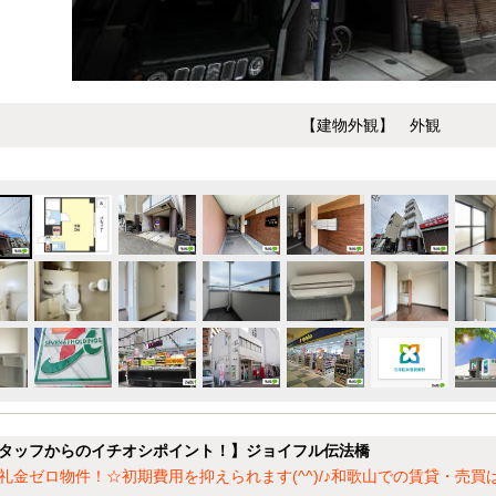
【建物外観】 外観
タッフからのイチオシポイント！】ジョイフル伝法橋
礼金ゼロ物件！☆初期費用を抑えられます(^^)/♪和歌山での賃貸・売