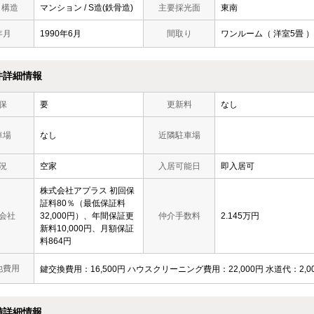
/ 構造
マンション / S造(鉄骨造)
主要採光面
東南
年月
1990年6月
間取り
ワンルーム（ 洋室5畳 ）
件詳細情報
保
要
更新料
なし
車場
なし
近隣駐車場
況
空家
入居可能日
即入居可
株式会社アプラス 初回保
証料80％（最低保証料
会社
32,000円）、年間保証更
仲介手数料
2.145万円
新料10,000円、月額保証
料864円
他費用
鍵交換費用：16,500円 ハウスクリーニング費用：22,000円 水道代：2,00
備詳細情報