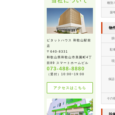
当社について
種別 
築
物
損
ピタットハウス 和歌山駅前
店
駐
〒640-8331
和歌山県和歌山市美園町4丁
現
目89 スマートホームビル
073-488-8880
（受付）10:00~19:00
保証
アクセスはこちら
その
設