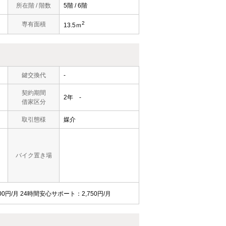
所在階 / 階数
5階 / 6階
2
専有面積
13.5ｍ
鍵交換代
-
契約期間
2年 -
借家区分
取引態様
媒介
バイク置き場
0円/月 24時間安心サポート：2,750円/月