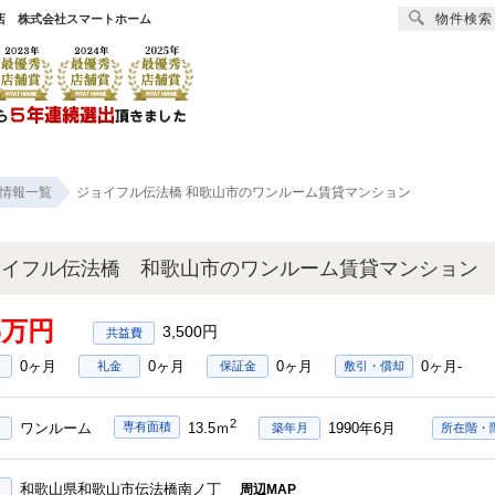
物件検索
店 株式会社スマートホーム
賃貸
売買
オーナー様へ
リフォーム
会社
情報一覧
ジョイフル伝法橋 和歌山市のワンルーム賃貸マンション
ョイフル伝法橋 和歌山市のワンルーム賃貸マンション
95万円
3,500円
0ヶ月
0ヶ月
0ヶ月
0ヶ月-
礼金
保証金
敷引・償却
2
ワンルーム
1990年6月
専有面積
13.5ｍ
築年月
所在階・
和歌山県和歌山市伝法橋南ノ丁
周辺MAP