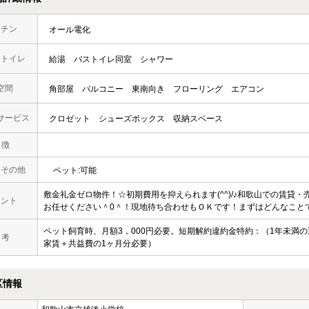
ッチン
オール電化
・トイレ
給湯
バストイレ同室
シャワー
空間
角部屋
バルコニー
東南向き
フローリング
エアコン
サービス
クロゼット
シューズボックス
収納スペース
 徴
・その他
ペット:可能
敷金礼金ゼロ物件！☆初期費用を抑えられます(^^)/♪和歌山での賃貸・
メント
お任せください＾0＾！現地待ち合わせもＯＫです！まずはどんなことで
ペット飼育時、月額3，000円必要。短期解約違約金特約：（1年未満
 考
家賃＋共益費の1ヶ月分必要）
区情報