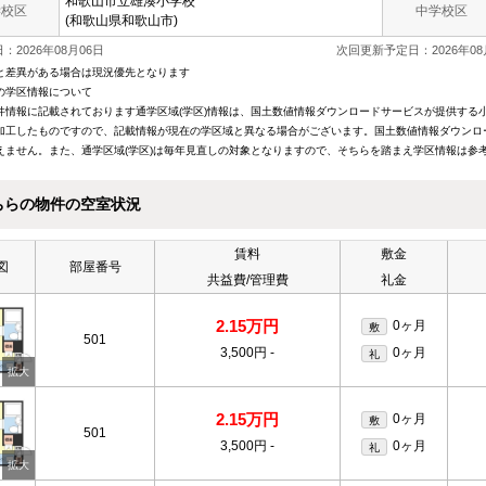
和歌山市立
雄湊小学校
学校区
中学校区
(和歌山県和歌山市)
：2026年08月06日
次回更新予定日：2026年08
と差異がある場合は現況優先となります
の学区情報について
件情報に記載されております通学区域(学区)情報は、国土数値情報ダウンロードサービスが提供する小学
加工したものですので、記載情報が現在の学区域と異なる場合がございます。国土数値情報ダウンロ
えません。また、通学区域(学区)は毎年見直しの対象となりますので、そちらを踏まえ学区情報は参
ちらの物件の空室状況
賃料
敷金
図
部屋番号
共益費/管理費
礼金
2.15万円
0ヶ月
敷
501
3,500円
-
0ヶ月
礼
2.15万円
0ヶ月
敷
501
3,500円
-
0ヶ月
礼