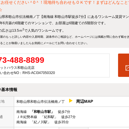
にお任せください＾0＾！現地待ち合わせもＯＫです！まずはどんなこ
)☆
山県和歌山市伝法橋南ノ丁【南海線 和歌山市駅徒歩7分】にあるワンルーム賃貸マ
90年6月築の6階建てのマンションで、お部屋は6階建ての5階部分です。
2
広さは13.5ｍ
で人気のワンルームです。
屋のもっと詳しい内容や入居時期、諸条件のご相談など、ホームページには掲載が間に合わず載せ
ることが御座いましたらお気軽にメールにて
お問い合わせ
ください。
73-488-8899
ットハウス和歌山北店
い合わせNO：RHS-ACI347050320
件基本情報
周辺MAP
在地
和歌山県和歌山市伝法橋南ノ丁
南海線
「和歌山市駅」
徒歩7分
通
ＪＲ紀勢本線 「紀和駅」 徒歩27分
南海線 「紀ノ川駅」 徒歩35分