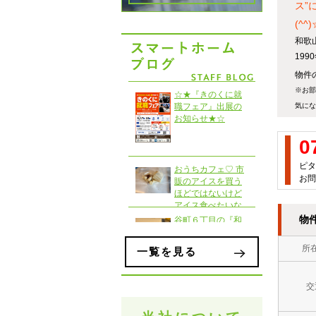
ス”
(^^
和歌
19
物件の
※お部
気にな
0
ピタ
お問
物
所
一覧を見る
交