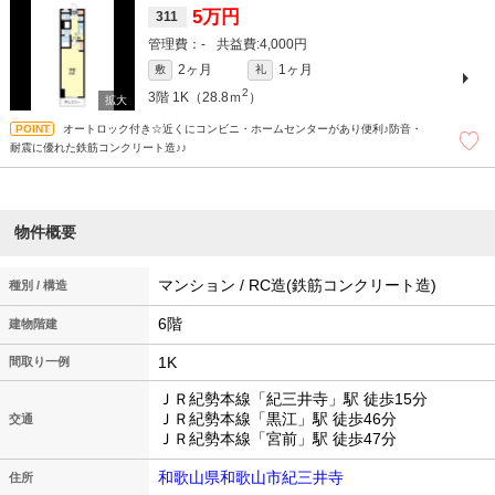
5万円
311
-
4,000円
2ヶ月
1ヶ月
敷
礼
2
3階
1K（28.8ｍ
）
オートロック付き☆近くにコンビニ・ホームセンターがあり便利♪防音・
耐震に優れた鉄筋コンクリート造♪♪
物件概要
マンション / RC造(鉄筋コンクリート造)
種別 / 構造
6階
建物階建
1K
間取り一例
ＪＲ紀勢本線「紀三井寺」駅 徒歩15分
ＪＲ紀勢本線「黒江」駅 徒歩46分
交通
ＪＲ紀勢本線「宮前」駅 徒歩47分
和歌山県和歌山市紀三井寺
住所