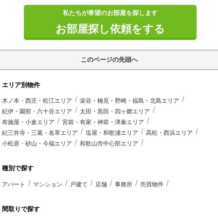
私たちが希望のお部屋を探します
お部屋探し依頼をする
このページの先頭へ
エリア別物件
木ノ本・西庄・松江エリア
栄谷・楠見・野崎・福島・北島エリア
紀伊・園部・六十谷エリア
太田・黒田・四ヶ郷エリア
布施屋・小倉エリア
宮前・有家・神前・津秦エリア
紀三井寺・三葛・名草エリア
塩屋・和歌浦エリア
高松・西浜エリア
小松原・砂山・今福エリア
和歌山市中心部エリア
種別で探す
アパート
マンション
戸建て
店舗
事務所
売買物件
間取りで探す