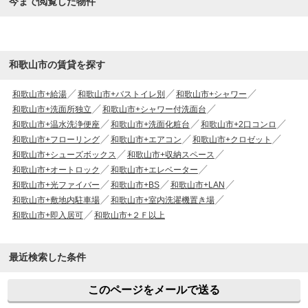
今まで閲覧した物件
和歌山市の賃貸を探す
和歌山市+給湯
和歌山市+バストイレ別
和歌山市+シャワー
和歌山市+洗面所独立
和歌山市+シャワー付洗面台
和歌山市+温水洗浄便座
和歌山市+洗面化粧台
和歌山市+2口コンロ
和歌山市+フローリング
和歌山市+エアコン
和歌山市+クロゼット
和歌山市+シューズボックス
和歌山市+収納スペース
和歌山市+オートロック
和歌山市+エレベーター
和歌山市+光ファイバー
和歌山市+BS
和歌山市+LAN
和歌山市+敷地内駐車場
和歌山市+室内洗濯機置き場
和歌山市+即入居可
和歌山市+２Ｆ以上
最近検索した条件
このページをメールで送る