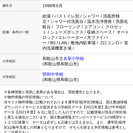
1998年6月
築年月
給湯 / バストイレ別 / シャワー / 洗面所独
立 / シャワー付洗面台 / 温水洗浄便座 / 洗面化
粧台 / フローリング / エアコン / クロゼッ
ト / シューズボックス / 収納スペース / オート
設備・条件の一例
ロック / エレベーター / 光ファイバ
ー / BS / LAN / 敷地内駐車場 / 2口コンロ / 室
内洗濯機置き場 /
和歌山市立
名草小学校
小学校区
(和歌山県和歌山市)
明和中学校
中学校区
(和歌山県和歌山市)
※各種情報と現状に差異がある場合は、現状優先となります。
※物件情報の学区情報について
当サイト物件情報に記載されております通学区域(学区)情報は、国土数値情報
ダウンロードサービスが提供する小学校区データ【2021年度】及び中学校区
データ【2021年度】を元に加工したものですので、記載情報が現在の学区域
と異なる場合がございます。国土数値情報ダウンロードサービスのWEBサイ
ト上で記述通り、データは必ずしも正確とは言えません。また、通学区域(学
区)は毎年見直しの対象となりますので、そちらを踏まえ学区情報は参考とし
てご活用下さい。