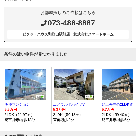
お部屋探しのご依頼はこちら
073-488-8887
ピタットハウス和歌山駅前店 株式会社スマートホーム
条件の近い物件が見つかりました
明伸マンション
エメラルドハイツⅥ
5.5万円
5.3万円
5.7万円
2LDK（51.97㎡）
2LDK（50.18㎡）
2LDK（59.40㎡）
紀三井寺
/徒歩18分
宮前
/徒歩9分
紀三井寺
/徒歩6分