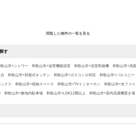
閲覧した物件の一覧を見る
探す
和歌山市+シャワー
和歌山市+追焚機能浴室
和歌山市+浴室乾燥機
和歌山市+洗
粧台
和歌山市+対面式キッチン
和歌山市+ガスコンロ対応
和歌山市+バルコニー
ボックス
和歌山市+収納スペース
和歌山市+TVインターホン
和歌山市+光ファイ
N
和歌山市+敷地内駐車場
和歌山市+LDK12畳以上
和歌山市+室内洗濯機置き場