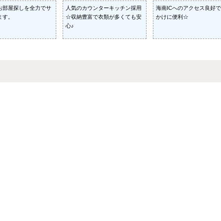
お部屋探しを全力でサ
人気のカウンターキッチン採用
海南ICへのアクセス良好
ます。
☆収納豊富で衣類が多くても安
かけに便利☆
心♪