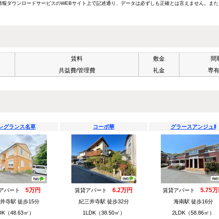
報ダウンロードサービスのWEBサイト上で記述通り、データは必ずしも正確とは言えません。また
賃料
敷金
間
共益費/管理費
礼金
専
レグランス名草
コーポ華
グラースアンジュⅡ
5万円
6.2万円
5.75
貸アパート
賃貸アパート
賃貸アパート
井寺駅 徒歩15分
紀三井寺駅 徒歩32分
海南駅 徒歩16分
DK（48.63㎡）
1LDK（38.50㎡）
2LDK（58.86㎡）