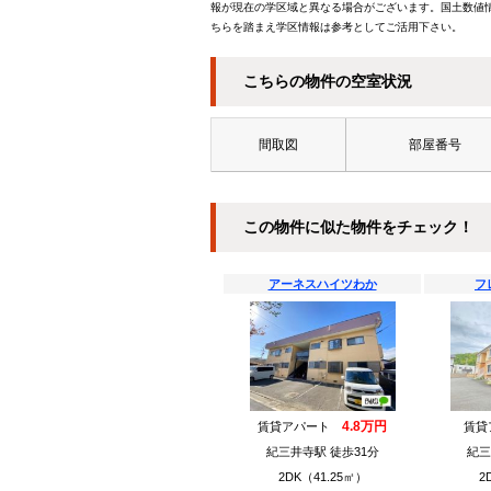
報が現在の学区域と異なる場合がございます。国土数値情
ちらを踏まえ学区情報は参考としてご活用下さい。
こちらの物件の空室状況
間取図
部屋番号
この物件に似た物件をチェック！
アーネスハイツわか
フ
4.8万円
賃貸アパート
賃
紀三井寺駅 徒歩31分
紀三
2DK（41.25㎡）
2