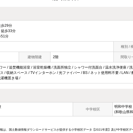
歩29分
徒歩33分
51分
種別 / 
建物階建
2階
間取り
ワー / 追焚機能浴室 / 浴室乾燥機 / 洗面所独立 / シャワー付洗面台 / 温水洗浄便座 / 洗面
 / 収納スペース / TVインターホン / 光ファイバー / BS / ネット使用料不要 / LAN
内洗濯機置き場 /
校
明和中学校
中学校区
(和歌山県和
情報は、国土数値情報ダウンロードサービスが提供する小学校区データ【2021年度】及び中学校区デ