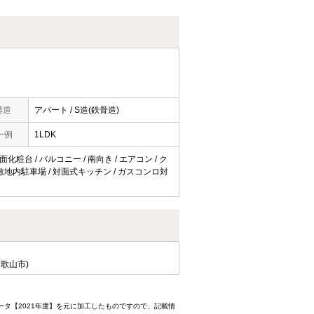
構造
アパート / S造(鉄骨造)
一例
1LDK
化粧台 / バルコニー / 南向き / エアコン / ク
 / 敷地内駐車場 / 対面式キッチン / ガスコンロ対
歌山市)
ータ【2021年度】を元に加工したものですので、記載情