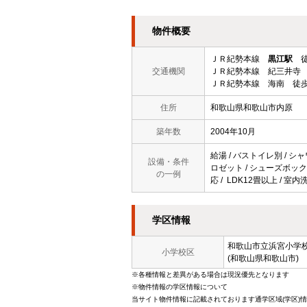
物件概要
ＪＲ紀勢本線
黒江駅
徒
交通機関
ＪＲ紀勢本線 紀三井寺 
ＪＲ紀勢本線 海南 徒歩
住所
和歌山県和歌山市内原
築年数
2004年10月
給湯 / バストイレ別 / シャ
設備・条件
ロゼット / シューズボックス
の一例
応 / LDK12畳以上 / 室
学区情報
和歌山市立
浜宮小学
小学校区
(和歌山県和歌山市)
※各種情報と差異がある場合は現況優先となります
※物件情報の学区情報について
当サイト物件情報に記載されております通学区域(学区)