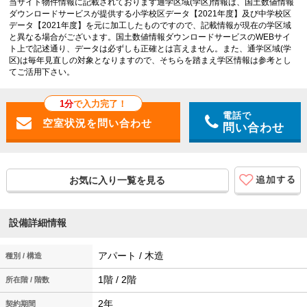
当サイト物件情報に記載されております通学区域(学区)情報は、国土数値情報
ダウンロードサービスが提供する小学校区データ【2021年度】及び中学校区
データ【2021年度】を元に加工したものですので、記載情報が現在の学区域
と異なる場合がございます。国土数値情報ダウンロードサービスのWEBサイ
ト上で記述通り、データは必ずしも正確とは言えません。また、通学区域(学
区)は毎年見直しの対象となりますので、そちらを踏まえ学区情報は参考とし
てご活用下さい。
1分
で入力完了！
電話で
問い合わせ
お気に入り一覧を見る
設備詳細情報
アパート / 木造
種別 / 構造
1階 / 2階
所在階 / 階数
2年
契約期間