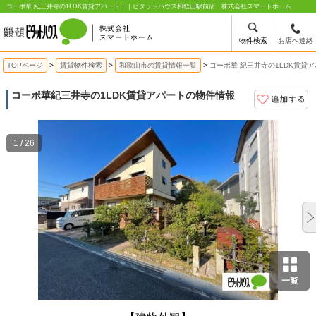
コーポ華 紀三井寺の1LDK賃貸アパート！｜ピタットハウス和歌山駅前店 株式会社スマートホーム
物件検索
お店へ連絡
TOPページ
賃貸物件検索
和歌山市の賃貸情報一覧
コーポ華 紀三井寺の1LDK賃貸
コーポ華
紀三井寺の1LDK賃貸アパートの物件情報
1 / 26
一覧