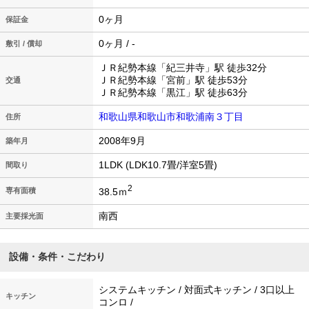
0ヶ月
保証金
0ヶ月 / -
敷引 / 償却
ＪＲ紀勢本線「紀三井寺」駅 徒歩32分
ＪＲ紀勢本線「宮前」駅 徒歩53分
交通
ＪＲ紀勢本線「黒江」駅 徒歩63分
和歌山県和歌山市和歌浦南３丁目
住所
2008年9月
築年月
1LDK (LDK10.7畳/洋室5畳)
間取り
2
38.5ｍ
専有面積
南西
主要採光面
設備・条件・こだわり
システムキッチン / 対面式キッチン / 3口以上
キッチン
コンロ /