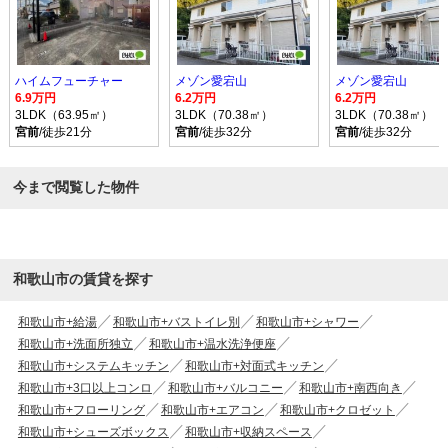
ハイムフューチャー
メゾン愛宕山
メゾン愛宕山
6.9万円
6.2万円
6.2万円
3LDK（63.95㎡）
3LDK（70.38㎡）
3LDK（70.38㎡）
宮前
/徒歩21分
宮前
/徒歩32分
宮前
/徒歩32分
今まで閲覧した物件
和歌山市の賃貸を探す
和歌山市+給湯
和歌山市+バストイレ別
和歌山市+シャワー
和歌山市+洗面所独立
和歌山市+温水洗浄便座
和歌山市+システムキッチン
和歌山市+対面式キッチン
和歌山市+3口以上コンロ
和歌山市+バルコニー
和歌山市+南西向き
和歌山市+フローリング
和歌山市+エアコン
和歌山市+クロゼット
和歌山市+シューズボックス
和歌山市+収納スペース