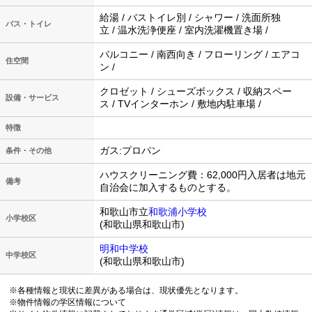
給湯 / バストイレ別 / シャワー / 洗面所独
バス・トイレ
立 / 温水洗浄便座 / 室内洗濯機置き場 /
バルコニー / 南西向き / フローリング / エアコ
住空間
ン /
クロゼット / シューズボックス / 収納スペー
設備・サービス
ス / TVインターホン / 敷地内駐車場 /
特徴
ガス:プロパン
条件・その他
ハウスクリーニング費：62,000円入居者は地元
備考
自治会に加入するものとする。
和歌山市立
和歌浦小学校
小学校区
(和歌山県和歌山市)
明和中学校
中学校区
(和歌山県和歌山市)
※各種情報と現状に差異がある場合は、現状優先となります。
※物件情報の学区情報について