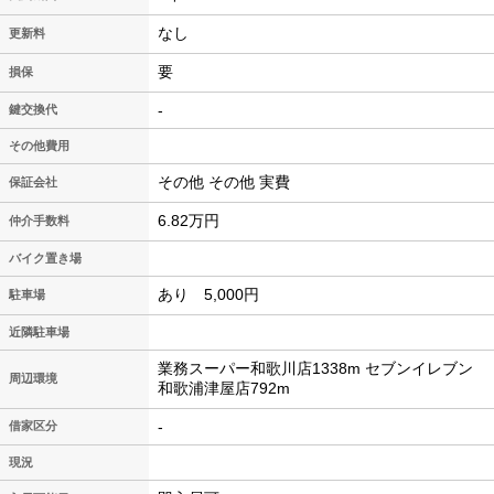
なし
更新料
要
損保
-
鍵交換代
その他費用
その他 その他 実費
保証会社
6.82万円
仲介手数料
バイク置き場
あり 5,000円
駐車場
近隣駐車場
業務スーパー和歌川店1338m セブンイレブン
周辺環境
和歌浦津屋店792m
-
借家区分
現況