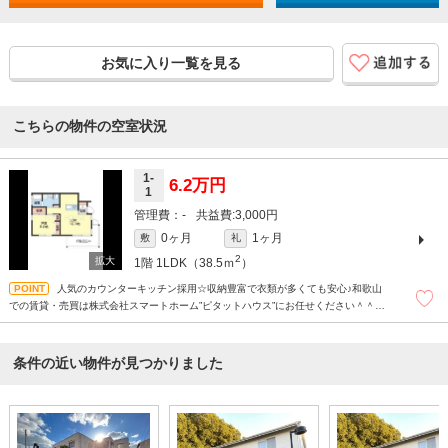
お気に入り一覧を見る
こちらの物件の空室状況
1-
6.2万円
1
-
3,000円
0ヶ月
1ヶ月
敷
礼
2
1階
1LDK（38.5ｍ
）
人気のカウンターキッチン採用☆収納豊富で衣類が多くても安心♪和歌山
での賃貸・売買は株式会社スマートホーム”ピタットハウス”にお任せください＾＾現
地待ち合わせもＯＫです！！！まずはどんなことでもお気軽にお問合せください
(^^)/☆
条件の近い物件が見つかりました