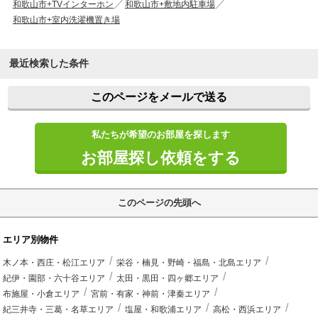
和歌山市+TVインターホン
和歌山市+敷地内駐車場
和歌山市+室内洗濯機置き場
最近検索した条件
このページをメールで送る
私たちが希望のお部屋を探します
お部屋探し依頼をする
このページの先頭へ
エリア別物件
木ノ本・西庄・松江エリア
栄谷・楠見・野崎・福島・北島エリア
紀伊・園部・六十谷エリア
太田・黒田・四ヶ郷エリア
布施屋・小倉エリア
宮前・有家・神前・津秦エリア
紀三井寺・三葛・名草エリア
塩屋・和歌浦エリア
高松・西浜エリア