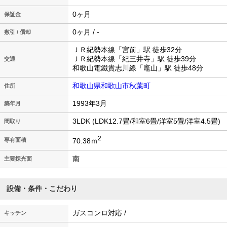
0ヶ月
保証金
0ヶ月 / -
敷引 / 償却
ＪＲ紀勢本線「宮前」駅 徒歩32分
ＪＲ紀勢本線「紀三井寺」駅 徒歩39分
交通
和歌山電鐵貴志川線「竈山」駅 徒歩48分
和歌山県和歌山市秋葉町
住所
1993年3月
築年月
3LDK (LDK12.7畳/和室6畳/洋室5畳/洋室4.5畳)
間取り
2
70.38ｍ
専有面積
南
主要採光面
設備・条件・こだわり
ガスコンロ対応 /
キッチン