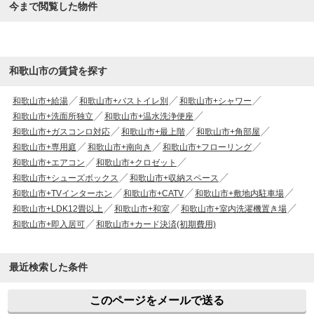
今まで閲覧した物件
和歌山市の賃貸を探す
和歌山市+給湯
和歌山市+バストイレ別
和歌山市+シャワー
和歌山市+洗面所独立
和歌山市+温水洗浄便座
和歌山市+ガスコンロ対応
和歌山市+最上階
和歌山市+角部屋
和歌山市+専用庭
和歌山市+南向き
和歌山市+フローリング
和歌山市+エアコン
和歌山市+クロゼット
和歌山市+シューズボックス
和歌山市+収納スペース
和歌山市+TVインターホン
和歌山市+CATV
和歌山市+敷地内駐車場
和歌山市+LDK12畳以上
和歌山市+和室
和歌山市+室内洗濯機置き場
和歌山市+即入居可
和歌山市+カード決済(初期費用)
最近検索した条件
このページをメールで送る