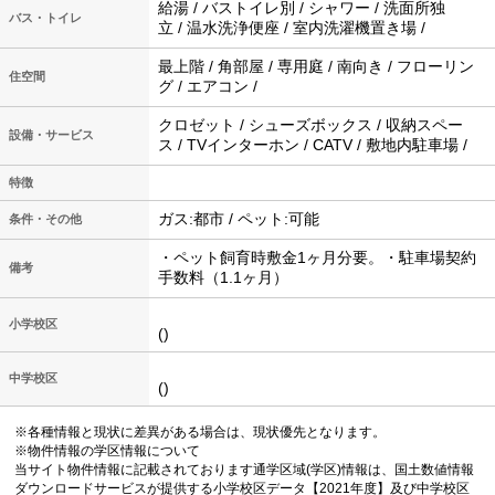
給湯 / バストイレ別 / シャワー / 洗面所独
バス・トイレ
立 / 温水洗浄便座 / 室内洗濯機置き場 /
最上階 / 角部屋 / 専用庭 / 南向き / フローリン
住空間
グ / エアコン /
クロゼット / シューズボックス / 収納スペー
設備・サービス
ス / TVインターホン / CATV / 敷地内駐車場 /
特徴
ガス:都市 / ペット:可能
条件・その他
・ペット飼育時敷金1ヶ月分要。・駐車場契約
備考
手数料（1.1ヶ月）
小学校区
()
中学校区
()
※各種情報と現状に差異がある場合は、現状優先となります。
※物件情報の学区情報について
当サイト物件情報に記載されております通学区域(学区)情報は、国土数値情報
ダウンロードサービスが提供する小学校区データ【2021年度】及び中学校区