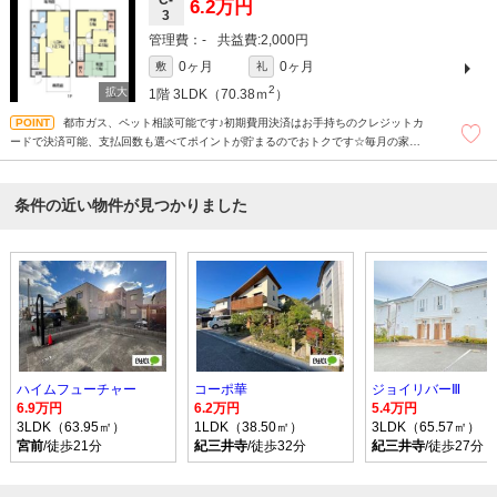
6.2万円
3
-
2,000円
0ヶ月
0ヶ月
敷
礼
2
1階
3LDK（70.38ｍ
）
都市ガス、ペット相談可能です♪初期費用決済はお手持ちのクレジットカ
ードで決済可能、支払回数も選べてポイントが貯まるのでおトクです☆毎月の家賃
のクレジットカード払いが断然おトクです！支払い額に応じてポイントが貯まりま
す。
条件の近い物件が見つかりました
ハイムフューチャー
コーポ華
ジョイリバーⅢ
6.9万円
6.2万円
5.4万円
3LDK（63.95㎡）
1LDK（38.50㎡）
3LDK（65.57㎡）
宮前
/徒歩21分
紀三井寺
/徒歩32分
紀三井寺
/徒歩27分