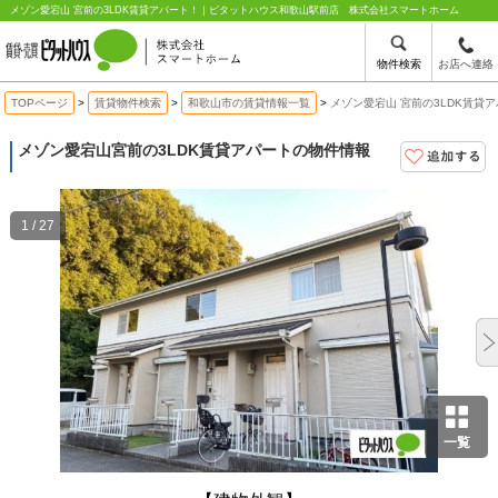
メゾン愛宕山 宮前の3LDK賃貸アパート！｜ピタットハウス和歌山駅前店 株式会社スマートホーム
物件検索
お店へ連絡
TOPページ
賃貸物件検索
和歌山市の賃貸情報一覧
メゾン愛宕山 宮前の3LDK賃貸
メゾン愛宕山
宮前の3LDK賃貸アパートの物件情報
1 / 27
一覧