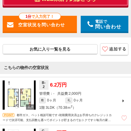
1分
で入力完了！
電話で
問い合わせ
お気に入り一覧を見る
こちらの物件の空室状況
B-
6.2万円
2
-
2,000円
0ヶ月
0ヶ月
敷
礼
2
1階
3LDK（70.38ｍ
）
都市ガス、ペット相談可能です♪初期費用決済はお手持ちのクレジットカ
ードで決済可能、支払回数も選べてポイントが貯まるのでおトクです☆毎月の家賃
のクレジットカード払いが断然おトクです！支払い額に応じてポイントが貯まりま
す。
C-