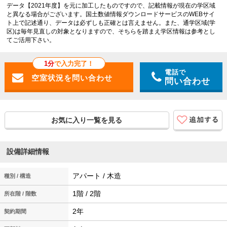
データ【2021年度】を元に加工したものですので、記載情報が現在の学区域
と異なる場合がございます。国土数値情報ダウンロードサービスのWEBサイ
ト上で記述通り、データは必ずしも正確とは言えません。また、通学区域(学
区)は毎年見直しの対象となりますので、そちらを踏まえ学区情報は参考とし
てご活用下さい。
1分
で入力完了！
電話で
問い合わせ
お気に入り一覧を見る
設備詳細情報
アパート / 木造
種別 / 構造
1階 / 2階
所在階 / 階数
2年
契約期間