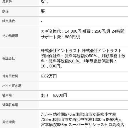
なし
更新料
要
損保
-
鍵交換代
カギ交換代：14,300円 町費：250円/月 24時間
その他費用
サポート費：880円/月
株式会社イントラスト 株式会社イントラスト
初回保証料：賃料等総額の50％。月額事務手数
保証会社
料：賃料等総額の1％。1年毎更新保証料：
10，000円。
6.82万円
仲介手数料
バイク置き場
あり 6,600円
駐車場
近隣駐車場
たから幼稚園576m 和歌山市立高松小学校
738m 和歌山市立西浜中学校1300m 医療法人
周辺環境
宮本病院686m スーパーデリシャスヒロ高松店