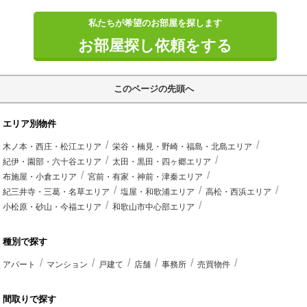
私たちが希望のお部屋を探します
お部屋探し依頼をする
このページの先頭へ
エリア別物件
木ノ本・西庄・松江エリア
栄谷・楠見・野崎・福島・北島エリア
紀伊・園部・六十谷エリア
太田・黒田・四ヶ郷エリア
布施屋・小倉エリア
宮前・有家・神前・津秦エリア
紀三井寺・三葛・名草エリア
塩屋・和歌浦エリア
高松・西浜エリア
小松原・砂山・今福エリア
和歌山市中心部エリア
種別で探す
アパート
マンション
戸建て
店舗
事務所
売買物件
間取りで探す