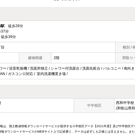
港駅
徒歩28分
37分
徒歩39分
丁目
種別 / 
建物階建
2階
間取り
ワー / 浴室乾燥機 / 洗面所独立 / シャワー付洗面台 / 洗面化粧台 / バルコニー / 南向き 
 / LAN / ガスコンロ対応 / 室内洗濯機置き場 /
校
西和中学校
中学校区
(和歌山県和
情報は、国土数値情報ダウンロードサービスが提供する小学校区データ【2021年度】及び中学校区デ
報ダウンロードサービスのWEBサイト上で記述通り、データは必ずしも正確とは言えません。また