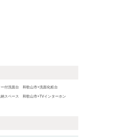
ワー付洗面台
和歌山市+洗面化粧台
収納スペース
和歌山市+TVインターホン