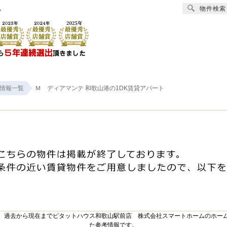
物件検索
ム
賃貸
売買
オーナー様へ
リフォーム
会社
情報一覧
Ｍ ディアマンテ 和歌山港の1DK賃貸アパート
。過去から現在までピタットハウス和歌山駅前店 株式会社スマートホームのホー
た参考情報です。