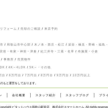
リフォーム
/
売却のご相談
/
来店予約
市
/
和歌山市中心部
/
木ノ本・西庄・松江
/
栄谷・楠見・野崎・福島
宮前・有家・神前・津秦
/
紀三井寺・三葛・名草
/
布施屋・小倉
/
事務所
/
売買物件
DK
/
4K～4LDK
/
5K～・その他
円台
/
6万円台
/
7万円台
/
8万円台
/
9万円台
/
10万円以上
の責任のもと運営をしております。
ン
会社概要
スタッフ紹介
スタッフブログ
プラ
Copyright ピタットハウス和歌山駅前店 株式会社スマートホーム. All rights reserved