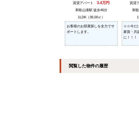
3.4万円
賃貸アパート
賃貸
和歌山港駅 徒歩46分
和歌
1LDK（36.00㎡）
1
お客様のお部屋探しを全力でサ
☆☆今だ
ポートします。
家賃・共
に！！！
閲覧した物件の履歴