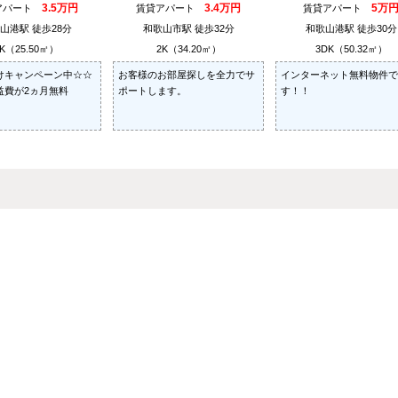
3.5万円
3.4万円
5万
アパート
賃貸アパート
賃貸アパート
山港駅 徒歩28分
和歌山市駅 徒歩32分
和歌山港駅 徒歩30分
K（25.50㎡）
2K（34.20㎡）
3DK（50.32㎡）
けキャンペーン中☆☆
お客様のお部屋探しを全力でサ
インターネット無料物件で
益費が2ヵ月無料
ポートします。
す！！