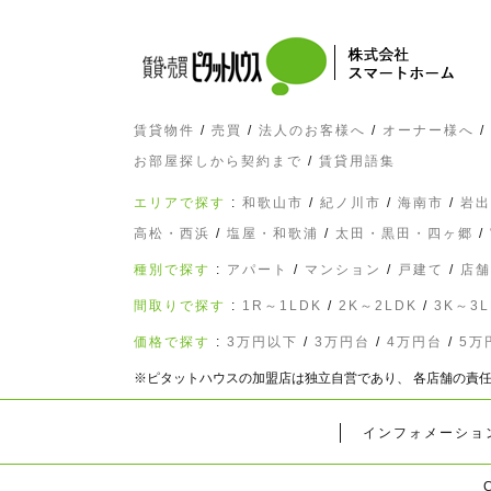
賃貸物件
/
売買
/
法人のお客様へ
/
オーナー様へ
/
お部屋探しから契約まで
/
賃貸用語集
エリアで探す
:
和歌山市
/
紀ノ川市
/
海南市
/
岩出
高松・西浜
/
塩屋・和歌浦
/
太田・黒田・四ヶ郷
/
種別で探す
:
アパート
/
マンション
/
戸建て
/
店舗
間取りで探す
:
1R～1LDK
/
2K～2LDK
/
3K～3L
価格で探す
:
3万円以下
/
3万円台
/
4万円台
/
5万
※ピタットハウスの加盟店は独立自営であり、 各店舗
インフォメーショ