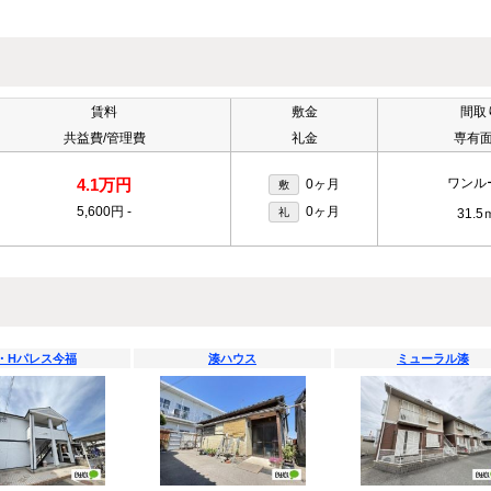
賃料
敷金
間取
共益費/管理費
礼金
専有
4.1万円
ワンル
0ヶ月
敷
5,600円
-
0ヶ月
礼
31.5
・Hパレス今福
湊ハウス
ミューラル湊