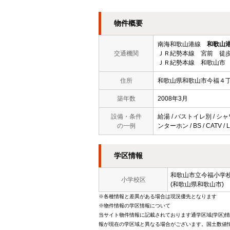
物件概要
南海和歌山港線
和歌山
交通機関
ＪＲ紀勢本線 宮前 徒歩
ＪＲ紀勢本線 和歌山市 
住所
和歌山県和歌山市今福４
築年数
2008年3月
設備・条件
給湯 / バストイレ別 / シャ
の一例
ンターホン / BS / CATV
学区情報
和歌山市立
今福小学
小学校区
(和歌山県和歌山市)
※各種情報と差異がある場合は現況優先となります
※物件情報の学区情報について
当サイト物件情報に記載されております通学区域(学区)
報が現在の学区域と異なる場合がございます。国土数値情