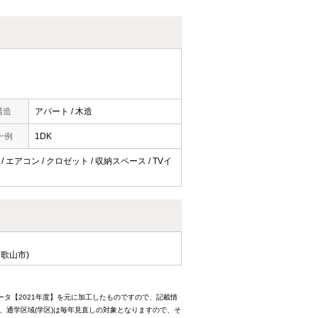
構造
アパート / 木造
一例
1DK
/ エアコン / クロゼット / 収納スペース / TVイ
歌山市)
ータ【2021年度】を元に加工したものですので、記載情
、通学区域(学区)は毎年見直しの対象となりますので、そ