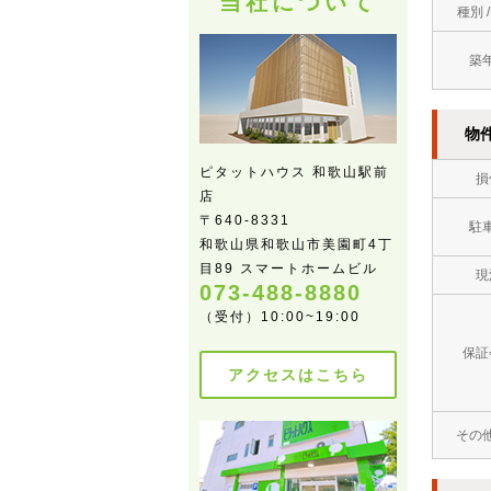
当社について
種別 
築
物
ピタットハウス 和歌山駅前
損
店
〒640-8331
駐
和歌山県和歌山市美園町4丁
目89 スマートホームビル
現
073-488-8880
（受付）10:00~19:00
保証
アクセスはこちら
その