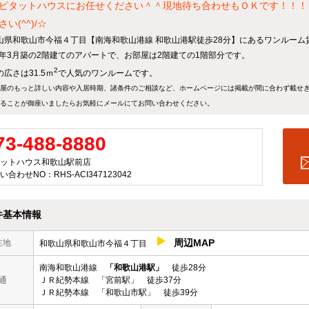
ピタットハウスにお任せください＾＾現地待ち合わせもＯＫです！！！
い(^^)/☆
山県和歌山市今福４丁目【南海和歌山港線 和歌山港駅徒歩28分】にあるワンルーム
08年3月築の2階建てのアパートで、お部屋は2階建ての1階部分です。
2
広さは31.5ｍ
で人気のワンルームです。
屋のもっと詳しい内容や入居時期、諸条件のご相談など、ホームページには掲載が間に合わず載せ
ることが御座いましたらお気軽にメールにて
お問い合わせ
ください。
73-488-8880
ットハウス和歌山駅前店
い合わせNO：RHS-ACI347123042
件基本情報
周辺MAP
在地
和歌山県和歌山市今福４丁目
南海和歌山港線
「和歌山港駅」
徒歩28分
通
ＪＲ紀勢本線 「宮前駅」 徒歩37分
ＪＲ紀勢本線 「和歌山市駅」 徒歩39分