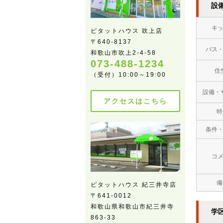
設
キ
ピタットハウス 吹上店
〒640-8137
バス
和歌山市吹上2-4-58
073-488-1234
住
（受付）10:00～19:00
設備・
アクセスはこちら
特
条件
コ
備
ピタットハウス 紀三井寺店
〒641-0012
和歌山県和歌山市紀三井寺
学
863-33