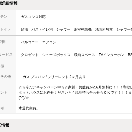
備詳細情報
ッチン
ガスコンロ対応
・トイレ
給湯
バストイレ別
シャワー
浴室乾燥機
洗面所独立
シャワー
空間
バルコニー
エアコン
サービス
クロゼット
シューズボックス
収納スペース
TVインターホン
B
 徴
・その他
ガス:プロパン / フリーレント:2ヶ月あり
☆☆今だけキャンペーン中☆☆家賃・共益費が2ヵ月無料に！！！和歌
メント
タットハウスにお任せください＾＾現地待ち合わせもＯＫです！！！ま
(^^)/☆
 考
水道代実費。
区情報