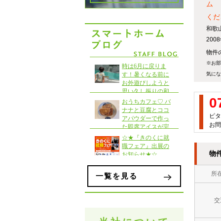
ム 
くださ
和歌
20
物件の
※お部
気にな
0
ピタ
お問
物
所
一覧を見る
交