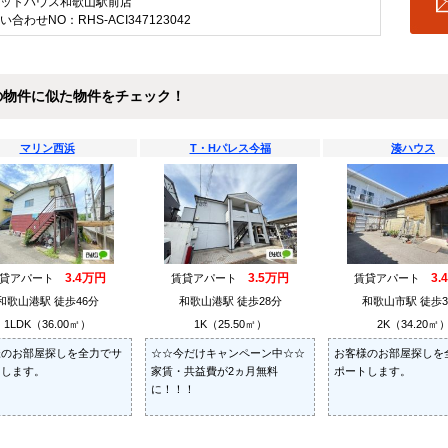
ットハウス和歌山駅前店
い合わせNO：RHS-ACI347123042
の物件に似た物件をチェック！
マリン西浜
T・Hパレス今福
湊ハウス
3.4万円
3.5万円
3.
賃貸アパート
賃貸アパート
賃貸アパート
和歌山港駅 徒歩46分
和歌山港駅 徒歩28分
和歌山市駅 徒歩3
1LDK（36.00㎡）
1K（25.50㎡）
2K（34.20㎡
様のお部屋探しを全力でサ
☆☆今だけキャンペーン中☆☆
お客様のお部屋探しを
トします。
家賃・共益費が2ヵ月無料
ポートします。
に！！！