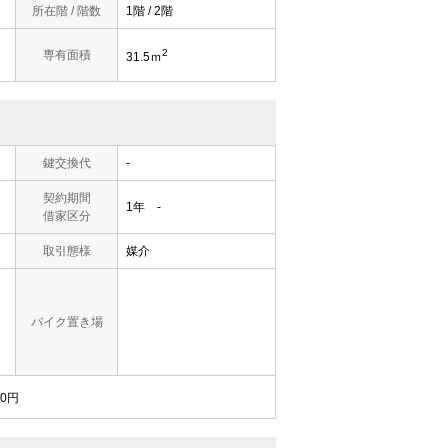
所在階 / 階数
1階 / 2階
2
専有面積
31.5ｍ
鍵交換代
-
契約期間
1年 -
借家区分
取引態様
媒介
バイク置き場
0円