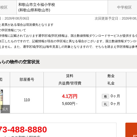
和歌山市立
今福小学校
学校区
中学校区
(和歌山県和歌山市)
：2026年08月06日
次回更新予定日：2026年08
と差異がある場合は現況優先となります
の学区情報について
件情報に記載されております通学区域(学区)情報は、国土数値情報ダウンロードサービスが提供する小学
加工したものですので、記載情報が現在の学区域と異なる場合がございます。国土数値情報ダウンロ
えません。また、通学区域(学区)は毎年見直しの対象となりますので、そちらを踏まえ学区情報は参
ちらの物件の空室状況
賃料
敷金
図
部屋番号
共益費/管理費
礼金
4.1万円
0ヶ月
敷
110
5,600円
-
0ヶ月
礼
73-488-8880