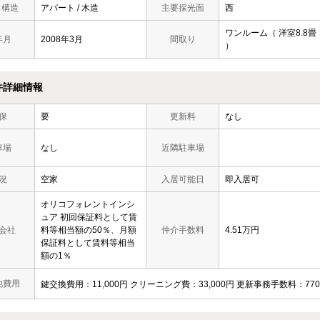
/ 構造
アパート / 木造
主要採光面
西
ワンルーム（ 洋室8.8畳
年月
2008年3月
間取り
）
件詳細情報
保
要
更新料
なし
車場
なし
近隣駐車場
況
空家
入居可能日
即入居可
オリコフォレントインシ
ュア 初回保証料として賃
会社
料等相当額の50％、月額
仲介手数料
4.51万円
保証料として賃料等相当
額の1％
他費用
鍵交換費用：11,000円 クリーニング費：33,000円 更新事務手数料：770