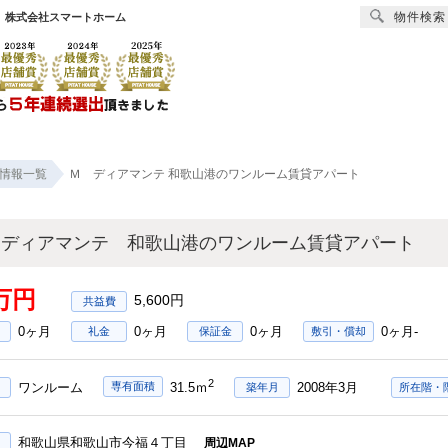
物件検索
 株式会社スマートホーム
賃貸
売買
オーナー様へ
リフォーム
会社
情報一覧
Ｍ ディアマンテ 和歌山港のワンルーム賃貸アパート
 ディアマンテ 和歌山港のワンルーム賃貸アパート
1万円
5,600円
0ヶ月
0ヶ月
0ヶ月
0ヶ月-
礼金
保証金
敷引・償却
2
ワンルーム
2008年3月
専有面積
31.5ｍ
築年月
所在階・
和歌山県和歌山市今福４丁目
周辺MAP