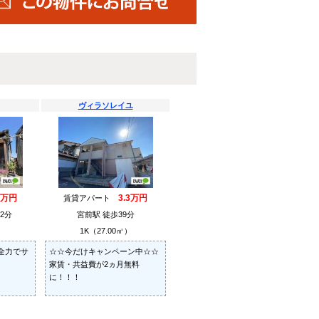
ヴィラソレイユ
4万円
3.3万円
賃貸アパート
2分
宮前駅 徒歩39分
）
1K（27.00㎡）
全力でサ
☆☆今だけキャンペーン中☆☆
家賃・共益費が2ヵ月無料
に！！！