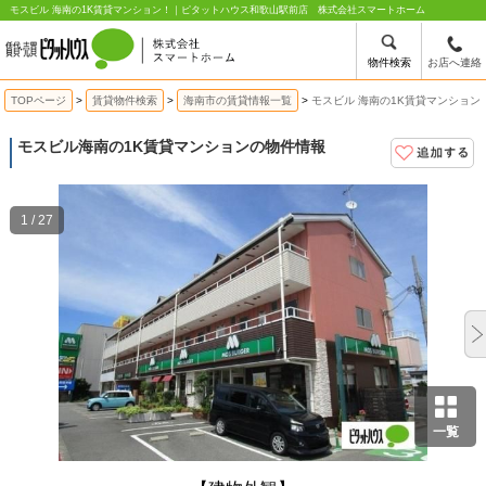
モスビル 海南の1K賃貸マンション！｜ピタットハウス和歌山駅前店 株式会社スマートホーム
物件検索
お店へ連絡
TOPページ
賃貸物件検索
海南市の賃貸情報一覧
モスビル 海南の1K賃貸マンション
モスビル
海南の1K賃貸マンションの物件情報
1 / 27
一覧