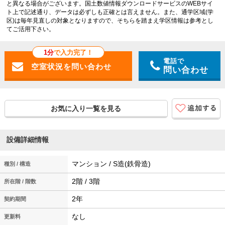
と異なる場合がございます。国土数値情報ダウンロードサービスのWEBサイ
ト上で記述通り、データは必ずしも正確とは言えません。また、通学区域(学
区)は毎年見直しの対象となりますので、そちらを踏まえ学区情報は参考とし
てご活用下さい。
1分
で入力完了！
電話で
問い合わせ
お気に入り一覧を見る
設備詳細情報
マンション / S造(鉄骨造)
種別 / 構造
2階 / 3階
所在階 / 階数
2年
契約期間
なし
更新料