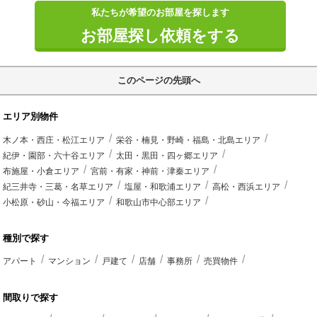
私たちが希望のお部屋を探します
お部屋探し依頼をする
このページの先頭へ
エリア別物件
木ノ本・西庄・松江エリア
栄谷・楠見・野崎・福島・北島エリア
紀伊・園部・六十谷エリア
太田・黒田・四ヶ郷エリア
布施屋・小倉エリア
宮前・有家・神前・津秦エリア
紀三井寺・三葛・名草エリア
塩屋・和歌浦エリア
高松・西浜エリア
小松原・砂山・今福エリア
和歌山市中心部エリア
種別で探す
アパート
マンション
戸建て
店舗
事務所
売買物件
間取りで探す