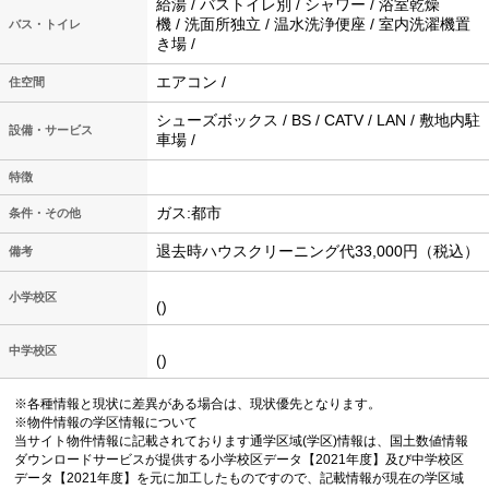
給湯 / バストイレ別 / シャワー / 浴室乾燥
機 / 洗面所独立 / 温水洗浄便座 / 室内洗濯機置
バス・トイレ
き場 /
エアコン /
住空間
シューズボックス / BS / CATV / LAN / 敷地内駐
設備・サービス
車場 /
特徴
ガス:都市
条件・その他
退去時ハウスクリーニング代33,000円（税込）
備考
小学校区
()
中学校区
()
※各種情報と現状に差異がある場合は、現状優先となります。
※物件情報の学区情報について
当サイト物件情報に記載されております通学区域(学区)情報は、国土数値情報
ダウンロードサービスが提供する小学校区データ【2021年度】及び中学校区
データ【2021年度】を元に加工したものですので、記載情報が現在の学区域