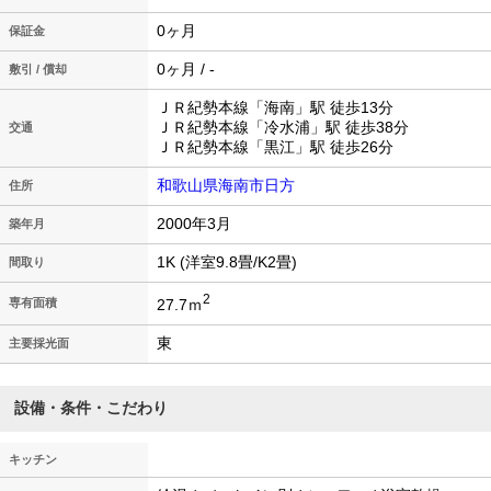
0ヶ月
保証金
0ヶ月 / -
敷引 / 償却
ＪＲ紀勢本線「海南」駅 徒歩13分
ＪＲ紀勢本線「冷水浦」駅 徒歩38分
交通
ＪＲ紀勢本線「黒江」駅 徒歩26分
和歌山県海南市日方
住所
2000年3月
築年月
1K (洋室9.8畳/K2畳)
間取り
2
27.7ｍ
専有面積
東
主要採光面
設備・条件・こだわり
キッチン