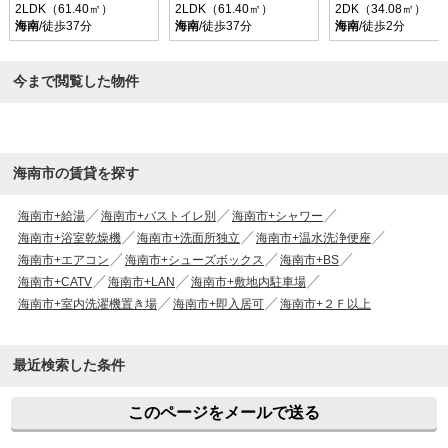
2LDK（61.40㎡）
2LDK（61.40㎡）
2DK（34.08㎡）
海南
/徒歩37分
海南
/徒歩37分
海南
/徒歩2分
今まで閲覧した物件
海南市の賃貸を探す
海南市+給湯
海南市+バストイレ別
海南市+シャワー
海南市+浴室乾燥機
海南市+洗面所独立
海南市+温水洗浄便座
海南市+エアコン
海南市+シューズボックス
海南市+BS
海南市+CATV
海南市+LAN
海南市+敷地内駐車場
海南市+室内洗濯機置き場
海南市+即入居可
海南市+２Ｆ以上
最近検索した条件
このページをメールで送る