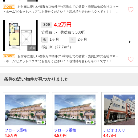
お財布に優しい都市ガス物件(^^♪和歌山での賃貸・売買は株式会社スマー
トホーム”ピタットハウス”にお任せください＾＾現地待ち合わせもＯＫです！！！ま
ずはどんなことでもお気軽にお問合せください(^^)/☆
4.2万円
309
-
3,500円
1ヶ月
2ヶ月
敷
礼
2
3階
1K（27.7ｍ
）
お財布に優しい都市ガス物件(^^♪和歌山での賃貸・売買は株式会社スマー
トホーム”ピタットハウス”にお任せください＾＾現地待ち合わせもＯＫです！！！ま
ずはどんなことでもお気軽にお問合せください(^^)/☆
条件の近い物件が見つかりました
フローラ重根
フローラ重根
ナビオミカサ
4.5万円
4.5万円
4.4万円