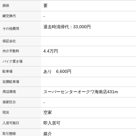
要
損保
-
鍵交換代
退去時清掃代：33,000円
その他費用
保証会社
4.4万円
仲介手数料
バイク置き場
あり 6,600円
駐車場
近隣駐車場
スーパーセンターオークワ海南店431m
周辺環境
-
借家区分
空家
現況
即入居可
入居可能日
媒介
取引態様