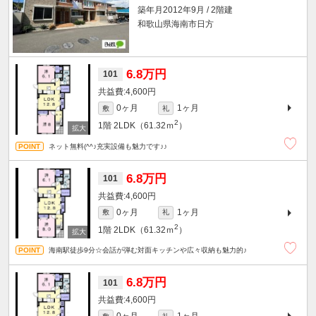
築年月2012年9月 / 2階建
和歌山県海南市日方
6.8万円
101
4,600円
0ヶ月
1ヶ月
敷
礼
2
1階
2LDK（61.32ｍ
）
ネット無料(^^♪充実設備も魅力です♪♪
6.8万円
101
4,600円
0ヶ月
1ヶ月
敷
礼
2
1階
2LDK（61.32ｍ
）
海南駅徒歩9分☆会話が弾む対面キッチンや広々収納も魅力的♪
6.8万円
101
4,600円