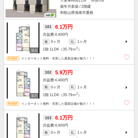
ス乗車時間11分 停歩5分
築年月新築 / 2階建
和歌山県海南市重根
6.1万円
101
4,400円
0ヶ月
1ヶ月
敷
礼
2
1階
1LDK（35.79ｍ
）
インターネット無料・充実した最新設備が魅力！！！
5.9万円
102
4,400円
0ヶ月
1ヶ月
敷
礼
2
1階
1LDK（35.79ｍ
）
インターネット無料・充実した最新設備が魅力！！！
6.1万円
103
4,400円
0ヶ月
1ヶ月
敷
礼