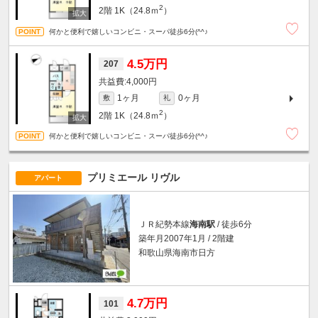
2
2階
1K（24.8ｍ
）
何かと便利で嬉しいコンビニ・スーパ徒歩6分(^^♪
4.5万円
207
4,000円
1ヶ月
0ヶ月
敷
礼
2
2階
1K（24.8ｍ
）
何かと便利で嬉しいコンビニ・スーパ徒歩6分(^^♪
プリミエール リヴル
アパート
ＪＲ紀勢本線
海南駅
/ 徒歩6分
築年月2007年1月 / 2階建
和歌山県海南市日方
4.7万円
101