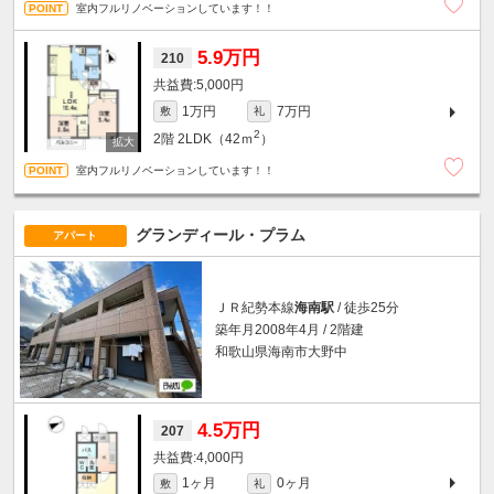
室内フルリノベーションしています！！
5.9万円
210
5,000円
1万円
7万円
敷
礼
2
2階
2LDK（42ｍ
）
室内フルリノベーションしています！！
グランディール・プラム
アパート
ＪＲ紀勢本線
海南駅
/ 徒歩25分
築年月2008年4月 / 2階建
和歌山県海南市大野中
4.5万円
207
4,000円
1ヶ月
0ヶ月
敷
礼