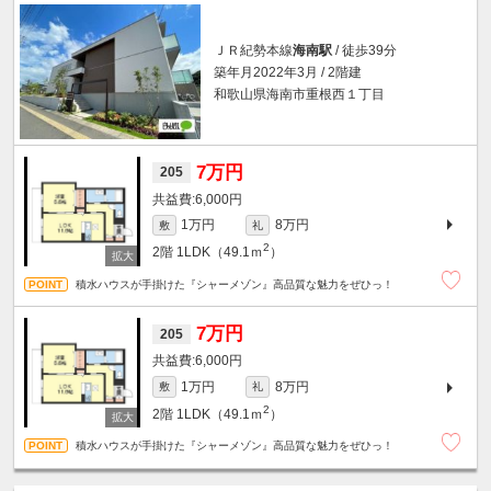
ＪＲ紀勢本線
海南駅
/ 徒歩39分
築年月2022年3月 / 2階建
和歌山県海南市重根西１丁目
7万円
205
6,000円
1万円
8万円
敷
礼
2
2階
1LDK（49.1ｍ
）
積水ハウスが手掛けた『シャーメゾン』高品質な魅力をぜひっ！
7万円
205
6,000円
1万円
8万円
敷
礼
2
2階
1LDK（49.1ｍ
）
積水ハウスが手掛けた『シャーメゾン』高品質な魅力をぜひっ！