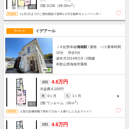
2
2階
2LDK（69.39ｍ
）
11月1日までのご契約開始で賃料1カ月分無料キャンペーン中！
イデアール
アパート
ＪＲ紀勢本線
海南駅
/ 重根 バス乗車時間
10分 停歩5分
築年月2014年2月 / 2階建
和歌山県海南市重根
4.6万円
101
4,100円
0ヶ月
1ヶ月
敷
礼
2
1階
ワンルーム（30ｍ
）
人気の設備搭載で初めてのお一人暮らしにもおススメ☆
4.6万円
101