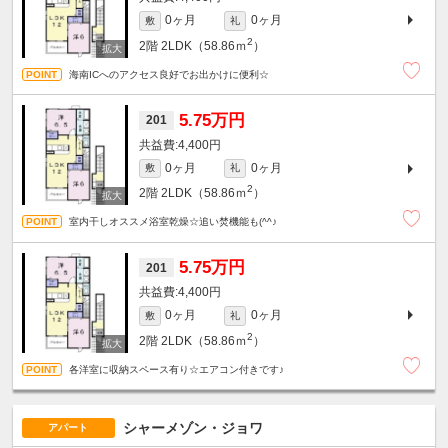
0ヶ月
0ヶ月
敷
礼
2
2階
2LDK（58.86ｍ
）
海南ICへのアクセス良好でお出かけに便利☆
5.75万円
201
4,400円
0ヶ月
0ヶ月
敷
礼
2
2階
2LDK（58.86ｍ
）
室内干しオススメ浴室乾燥☆追い焚機能も(^^♪
5.75万円
201
4,400円
0ヶ月
0ヶ月
敷
礼
2
2階
2LDK（58.86ｍ
）
各洋室に収納スペース有り☆エアコン付きです♪
シャーメゾン・ジョワ
アパート