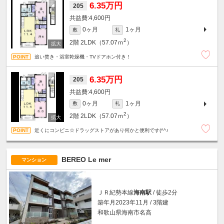
6.35万円
205
4,600円
0ヶ月
1ヶ月
敷
礼
2
2階
2LDK（57.07ｍ
）
追い焚き・浴室乾燥機・TVドアホン付き！
6.35万円
205
4,600円
0ヶ月
1ヶ月
敷
礼
2
2階
2LDK（57.07ｍ
）
近くにコンビニ☆ドラッグストアがあり何かと便利です(^^♪
BEREO Le mer
マンション
ＪＲ紀勢本線
海南駅
/ 徒歩2分
築年月2023年11月 / 3階建
和歌山県海南市名高