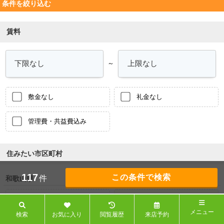
条件を絞り込む
賃料
～
敷金なし
礼金なし
管理費・共益費込み
住みたい市区町村
117
件
和歌山県
和歌山市
海南市
メニュー
検索
お気に入り
閲覧履歴
来店予約
紀の川市
岩出市