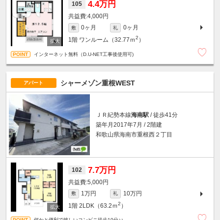
4.4万円
105
4,000円
0ヶ月
0ヶ月
敷
礼
2
1階
ワンルーム（32.77ｍ
）
インターネット無料（D.U-NET工事後使用可)
シャーメゾン重根WEST
アパート
ＪＲ紀勢本線
海南駅
/ 徒歩41分
築年月2017年7月 / 2階建
和歌山県海南市重根西２丁目
7.7万円
102
5,000円
1万円
10万円
敷
礼
2
1階
2LDK（63.2ｍ
）
何かと便利で嬉しいコンビニ徒歩10分♪♪