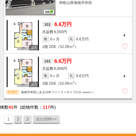
和歌山県海南市井田
6.6万円
101
6,000円
0ヶ月
6.6万円
敷
礼
2
1階
2DK（52.09ｍ
）
6.6万円
101
6,000円
0ヶ月
6.6万円
敷
礼
2
1階
2DK（52.09ｍ
）
海南市井田にある2DKファミリータイプのＤ-room♪♪♪
棟数
41
件 (総物件数：
117
件)
1
2
3
次の20件>>