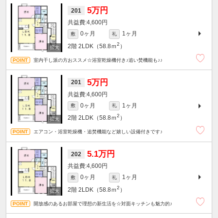
5万円
201
4,600円
0ヶ月
1ヶ月
敷
礼
2
2階
2LDK（58.8ｍ
）
室内干し派の方おススメ☆浴室乾燥機付き♪追い焚機能も♪♪
5万円
201
4,600円
0ヶ月
1ヶ月
敷
礼
2
2階
2LDK（58.8ｍ
）
エアコン・浴室乾燥機・追焚機能など嬉しい設備付きです♪
5.1万円
202
4,600円
0ヶ月
1ヶ月
敷
礼
2
2階
2LDK（58.8ｍ
）
開放感のあるお部屋で理想の新生活を☆対面キッチンも魅力的♪