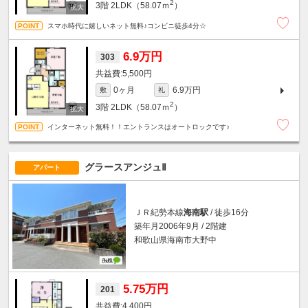
2
3階
2LDK（58.07ｍ
）
スマホ時代に嬉しいネット無料♪コンビニ徒歩4分☆
6.9万円
303
5,500円
0ヶ月
6.9万円
敷
礼
2
3階
2LDK（58.07ｍ
）
インターネット無料！！エントランスはオートロックです♪
グラースアンジュⅡ
アパート
ＪＲ紀勢本線
海南駅
/ 徒歩16分
築年月2006年9月 / 2階建
和歌山県海南市大野中
5.75万円
201
4,400円