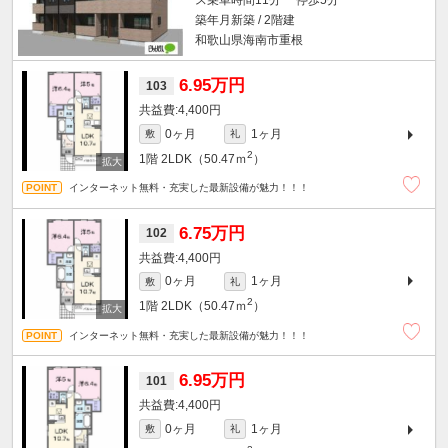
ス乗車時間11分 停歩5分
築年月新築 / 2階建
和歌山県海南市重根
6.95万円
103
4,400円
0ヶ月
1ヶ月
敷
礼
2
1階
2LDK（50.47ｍ
）
インターネット無料・充実した最新設備が魅力！！！
6.75万円
102
4,400円
0ヶ月
1ヶ月
敷
礼
2
1階
2LDK（50.47ｍ
）
インターネット無料・充実した最新設備が魅力！！！
6.95万円
101
4,400円
0ヶ月
1ヶ月
敷
礼