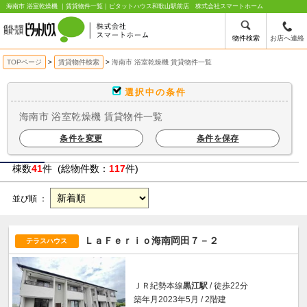
海南市 浴室乾燥機 ｜賃貸物件一覧｜ピタットハウス和歌山駅前店 株式会社スマートホーム
物件検索
お店へ連絡
TOPページ
賃貸物件検索
海南市 浴室乾燥機 賃貸物件一覧
選択中の条件
海南市 浴室乾燥機 賃貸物件一覧
条件を変更
条件を保存
棟数
41
件 (総物件数：
117
件)
並び順 ：
ＬａＦｅｒｉｏ海南岡田７－２
テラスハウス
ＪＲ紀勢本線
黒江駅
/ 徒歩22分
築年月2023年5月 / 2階建