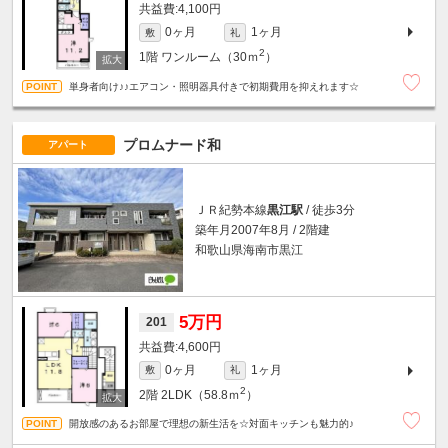
4,100円
0ヶ月
1ヶ月
敷
礼
2
1階
ワンルーム（30ｍ
）
単身者向け♪♪エアコン・照明器具付きで初期費用を抑えれます☆
プロムナード和
アパート
ＪＲ紀勢本線
黒江駅
/ 徒歩3分
築年月2007年8月 / 2階建
和歌山県海南市黒江
5万円
201
4,600円
0ヶ月
1ヶ月
敷
礼
2
2階
2LDK（58.8ｍ
）
開放感のあるお部屋で理想の新生活を☆対面キッチンも魅力的♪