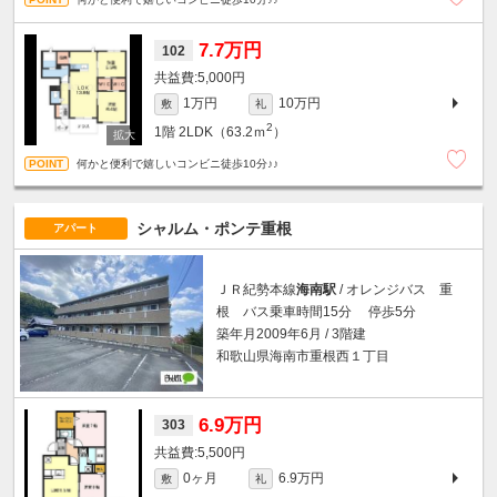
7.7万円
102
5,000円
1万円
10万円
敷
礼
2
1階
2LDK（63.2ｍ
）
何かと便利で嬉しいコンビニ徒歩10分♪♪
シャルム・ポンテ重根
アパート
ＪＲ紀勢本線
海南駅
/ オレンジバス 重
根 バス乗車時間15分 停歩5分
築年月2009年6月 / 3階建
和歌山県海南市重根西１丁目
6.9万円
303
5,500円
0ヶ月
6.9万円
敷
礼