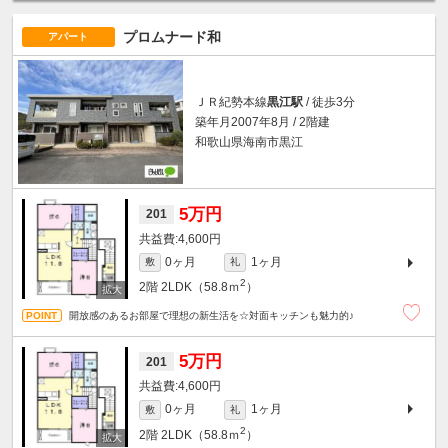
プロムナード和
アパート
ＪＲ紀勢本線
黒江駅
/ 徒歩3分
築年月2007年8月 / 2階建
和歌山県海南市黒江
5万円
201
4,600円
0ヶ月
1ヶ月
敷
礼
2
2階
2LDK（58.8ｍ
）
開放感のあるお部屋で理想の新生活を☆対面キッチンも魅力的♪
5万円
201
4,600円
0ヶ月
1ヶ月
敷
礼
2
2階
2LDK（58.8ｍ
）