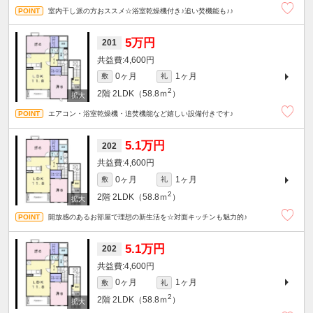
室内干し派の方おススメ☆浴室乾燥機付き♪追い焚機能も♪♪
5万円
201
4,600円
0ヶ月
1ヶ月
敷
礼
2
2階
2LDK（58.8ｍ
）
エアコン・浴室乾燥機・追焚機能など嬉しい設備付きです♪
5.1万円
202
4,600円
0ヶ月
1ヶ月
敷
礼
2
2階
2LDK（58.8ｍ
）
開放感のあるお部屋で理想の新生活を☆対面キッチンも魅力的♪
5.1万円
202
4,600円
0ヶ月
1ヶ月
敷
礼
2
2階
2LDK（58.8ｍ
）