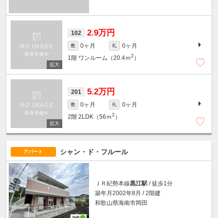
2.9万円
102
0ヶ月
0ヶ月
敷
礼
2
1階
ワンルーム（20.4ｍ
）
5.2万円
201
0ヶ月
0ヶ月
敷
礼
2
2階
2LDK（56ｍ
）
シャン・ド・フルール
アパート
ＪＲ紀勢本線
黒江駅
/ 徒歩1分
築年月2002年8月 / 2階建
和歌山県海南市岡田