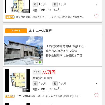
1ヶ月
1ヶ月
敷
礼
2
9階
3LDK（63.89ｍ
）
防音性に優れた鉄筋コンクリート造り！経済的な都市ガス物件☆
ルミエール重根
アパート
ＪＲ紀勢本線
海南駅
/ 徒歩45分
築年月2025年5月 / 2階建
和歌山県海南市重根東２丁目
7.5万円
102
5,000円
0ヶ月
0ヶ月
敷
礼
2
1階
2LDK（52.39ｍ
）
「ZEH-M対象物件」省エネ+創エネで光熱費が削減できます！