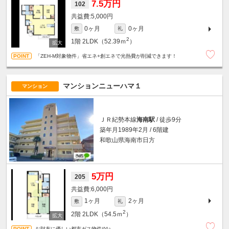
7.5万円
102
5,000円
0ヶ月
0ヶ月
敷
礼
2
1階
2LDK（52.39ｍ
）
「ZEH-M対象物件」省エネ+創エネで光熱費が削減できます！
マンションニューハマ１
マンション
ＪＲ紀勢本線
海南駅
/ 徒歩9分
築年月1989年2月 / 6階建
和歌山県海南市日方
5万円
205
6,000円
1ヶ月
2ヶ月
敷
礼
2
2階
2LDK（54.5ｍ
）
お財布に優しい都市ガス物件(^^♪