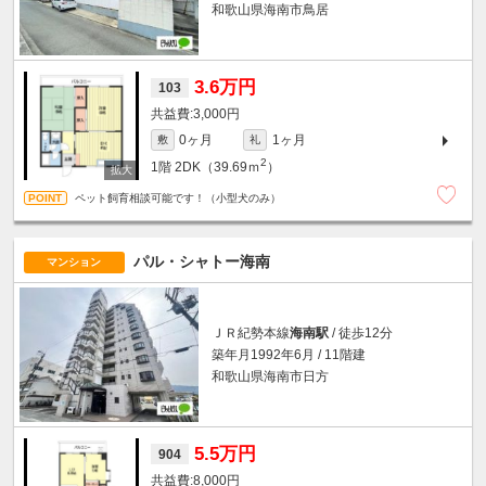
和歌山県海南市鳥居
3.6万円
103
3,000円
0ヶ月
1ヶ月
敷
礼
2
1階
2DK（39.69ｍ
）
ペット飼育相談可能です！（小型犬のみ）
パル・シャトー海南
マンション
ＪＲ紀勢本線
海南駅
/ 徒歩12分
築年月1992年6月 / 11階建
和歌山県海南市日方
5.5万円
904
8,000円