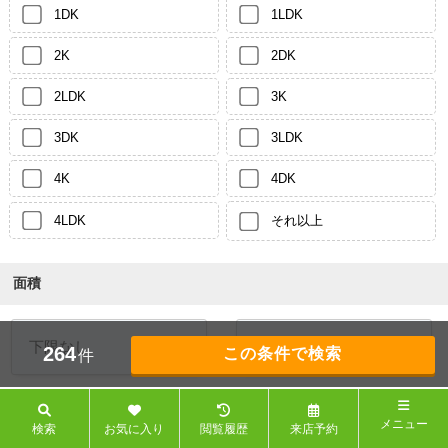
1DK
1LDK
2K
2DK
2LDK
3K
3DK
3LDK
4K
4DK
4LDK
それ以上
面積
～
264
件
駅徒歩
メニュー
検索
お気に入り
閲覧履歴
来店予約