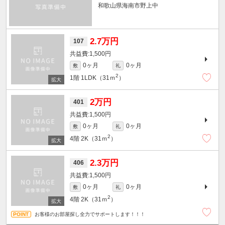
和歌山県海南市野上中
2.7万円
107
1,500円
0ヶ月
0ヶ月
敷
礼
2
1階
1LDK（31ｍ
）
2万円
401
1,500円
0ヶ月
0ヶ月
敷
礼
2
4階
2K（31ｍ
）
2.3万円
406
1,500円
0ヶ月
0ヶ月
敷
礼
2
4階
2K（31ｍ
）
お客様のお部屋探し全力でサポートします！！！