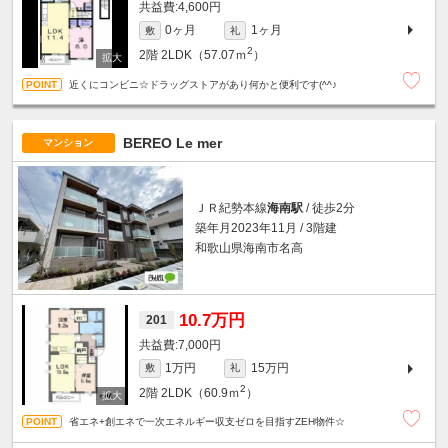
4,600円
0ヶ月
1ヶ月
敷
礼
2
2階
2LDK（57.07ｍ
）
近くにコンビニ☆ドラッグストアがあり何かと便利です(^^♪
BEREO Le mer
マンション
ＪＲ紀勢本線
海南駅
/ 徒歩2分
築年月2023年11月 / 3階建
和歌山県海南市名高
10.7万円
201
7,000円
1万円
15万円
敷
礼
2
2階
2LDK（60.9ｍ
）
省エネ+創エネで一次エネルギー収支ゼロを目指すZEH物件☆