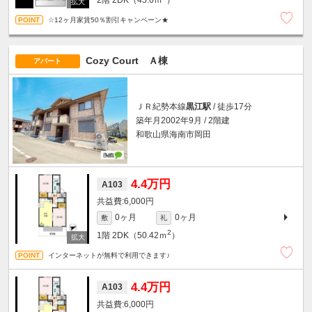
☆12ヶ月家賃50％割引キャンペーン★
Cozy Court Ａ棟
アパート
ＪＲ紀勢本線
黒江駅
/ 徒歩17分
築年月2002年9月 / 2階建
和歌山県海南市岡田
4.4万円
A103
6,000円
0ヶ月
0ヶ月
敷
礼
2
1階
2DK（50.42ｍ
）
インターネットが無料で利用できます♪
4.4万円
A103
6,000円