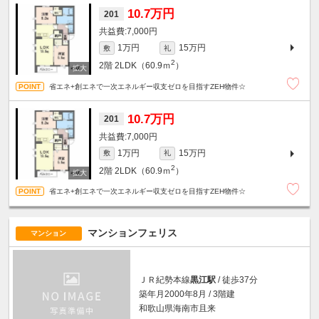
10.7万円
201
7,000円
1万円
15万円
敷
礼
2
2階
2LDK（60.9ｍ
）
省エネ+創エネで一次エネルギー収支ゼロを目指すZEH物件☆
10.7万円
201
7,000円
1万円
15万円
敷
礼
2
2階
2LDK（60.9ｍ
）
省エネ+創エネで一次エネルギー収支ゼロを目指すZEH物件☆
マンションフェリス
マンション
ＪＲ紀勢本線
黒江駅
/ 徒歩37分
築年月2000年8月 / 3階建
和歌山県海南市且来