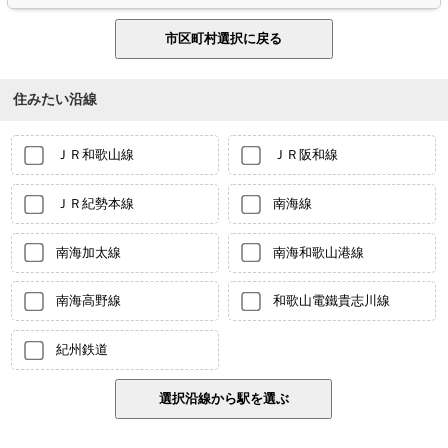
住みたい沿線
ＪＲ和歌山線
ＪＲ阪和線
ＪＲ紀勢本線
南海線
南海加太線
南海和歌山港線
南海高野線
和歌山電鐵貴志川線
紀州鉄道