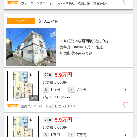
ウォークインクローゼットが2ヶ所あり、衣類が多い方も安心♪
タウニィN
アパート
ＪＲ紀勢本線
海南駅
/ 徒歩9分
築年月1988年10月 / 2階建
和歌山県海南市名高
5.9万円
210
5,000円
1万円
7万円
敷
礼
2
2階
2LDK（42ｍ
）
室内フルリノベーションしています！！
5.9万円
210
5,000円
1万円
7万円
敷
礼