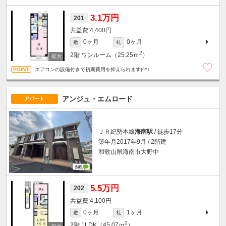
3.1万円
201
4,400円
0ヶ月
0ヶ月
敷
礼
2
2階
ワンルーム（25.25ｍ
）
エアコンの設備付きで初期費用を抑えられます(^^♪
アンジュ・エムロード
アパート
ＪＲ紀勢本線
海南駅
/ 徒歩17分
築年月2017年9月 / 2階建
和歌山県海南市大野中
5.5万円
202
4,100円
0ヶ月
1ヶ月
敷
礼
2
2階
1LDK（45.07ｍ
）