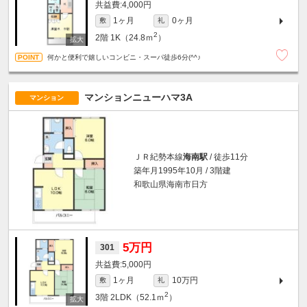
4,000円
1ヶ月
0ヶ月
敷
礼
2
2階
1K（24.8ｍ
）
何かと便利で嬉しいコンビニ・スーパ徒歩6分(^^♪
マンションニューハマ3A
マンション
ＪＲ紀勢本線
海南駅
/ 徒歩11分
築年月1995年10月 / 3階建
和歌山県海南市日方
5万円
301
5,000円
1ヶ月
10万円
敷
礼
2
3階
2LDK（52.1ｍ
）