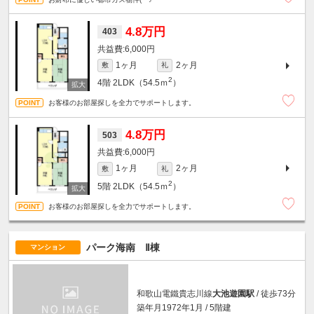
4.8万円
403
6,000円
1ヶ月
2ヶ月
敷
礼
2
4階
2LDK（54.5ｍ
）
お客様のお部屋探しを全力でサポートします。
4.8万円
503
6,000円
1ヶ月
2ヶ月
敷
礼
2
5階
2LDK（54.5ｍ
）
お客様のお部屋探しを全力でサポートします。
パーク海南 Ⅱ棟
マンション
和歌山電鐵貴志川線
大池遊園駅
/ 徒歩73分
築年月1972年1月 / 5階建