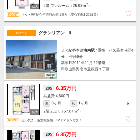
2
2階
ワンルーム（26.93ｍ
）
ネット無料(^^♪不在時の受け取りも安心宅配BOX設置♪
グランリアン Ⅱ
アパート
ＪＲ紀勢本線
海南駅
/ 重根 バス乗車時間4
分 停歩6分
築年月2011年11月 / 2階建
和歌山県海南市重根西１丁目
6.35万円
205
4,600円
0ヶ月
1ヶ月
敷
礼
2
2階
2LDK（57.07ｍ
）
追い焚き・浴室乾燥機・TVドアホン付き！
6.35万円
205