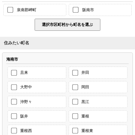
泉南郡岬町
阪南市
住みたい町名
海南市
且来
井田
大野中
岡田
沖野々
黒江
阪井
重根
重根西
重根東