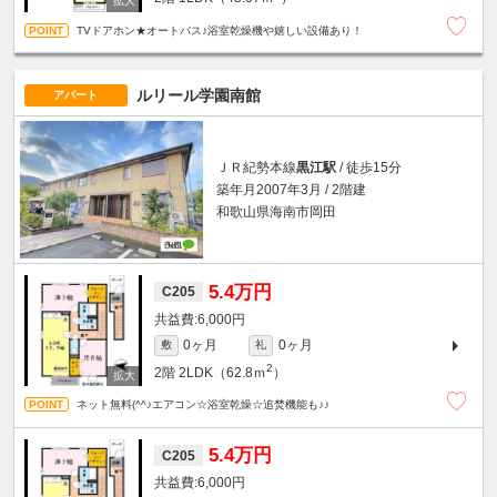
TVドアホン★オートバス♪浴室乾燥機や嬉しい設備あり！
ルリール学園南館
アパート
ＪＲ紀勢本線
黒江駅
/ 徒歩15分
築年月2007年3月 / 2階建
和歌山県海南市岡田
5.4万円
C205
6,000円
0ヶ月
0ヶ月
敷
礼
2
2階
2LDK（62.8ｍ
）
ネット無料(^^♪エアコン☆浴室乾燥☆追焚機能も♪♪
5.4万円
C205
6,000円