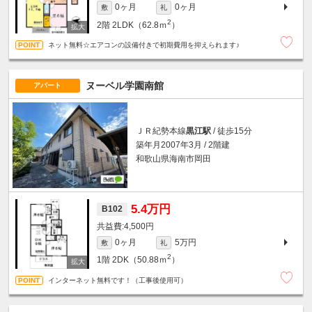
0ヶ月
0ヶ月
敷
礼
2
2階
2LDK（62.8ｍ
）
ネット無料☆エアコンの設備付きで初期費用を抑えられます♪
ヌーベル学園南館
アパート
ＪＲ紀勢本線
黒江駅
/ 徒歩15分
築年月2007年3月 / 2階建
和歌山県海南市岡田
5.4万円
B102
4,500円
0ヶ月
5万円
敷
礼
2
1階
2DK（50.88ｍ
）
インターネット無料です！（工事後使用可）