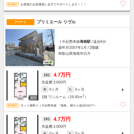
お客様のお部屋探し全力でサポートします！！！
プリミエール リヴル
アパート
ＪＲ紀勢本線
海南駅
/ 徒歩6分
築年月2007年1月 / 2階建
和歌山県海南市日方
4.7万円
101
3,000円
0ヶ月
0ヶ月
敷
礼
2
1階
ワンルーム（26.93ｍ
）
ネット無料☆ＪＲ紀勢本線 「海南」 駅から徒歩6分(^^♪
4.7万円
101
3,000円
0ヶ月
0ヶ月
敷
礼