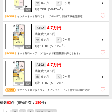
0ヶ月
0ヶ月
敷
礼
2
1階
2DK（50.42ｍ
）
インターネット無料です！（D.U-NET。回線工事後使用可）
4.7万円
A102
6,000円
0ヶ月
0ヶ月
敷
礼
2
1階
1LDK（50.12ｍ
）
ネット無料やエアコン2台付きで初期費用が抑えられます♪
4.7万円
A102
6,000円
0ヶ月
0ヶ月
敷
礼
2
1階
1LDK（50.12ｍ
）
エアコン２基付き☆ウォークインクローゼット付で大容量収納有！
棟数
63
件 (総物件数：
180
件)