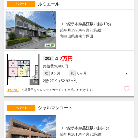
ルミエール
アパート
ＪＲ紀勢本線
黒江駅
/ 徒歩10分
築年月1998年9月 / 2階建
和歌山県海南市岡田
4.2万円
202
4,400円
0ヶ月
0ヶ月
敷
礼
2
2階
2DK（52.93ｍ
）
初期費用をクレジットカードでお支払いただけます♪
シャルマンコート
アパート
ＪＲ紀勢本線
黒江駅
/ 徒歩8分
築年月2010年4月 / 2階建