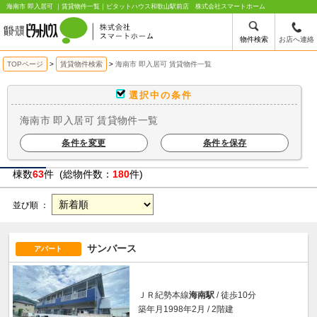
海南市 即入居可 ｜賃貸物件一覧｜ピタットハウス和歌山駅前店 株式会社スマートホーム
物件検索
お店へ連絡
TOPページ
賃貸物件検索
海南市 即入居可 賃貸物件一覧
選択中の条件
海南市 即入居可 賃貸物件一覧
条件を変更
条件を保存
棟数
63
件 (総物件数：
180
件)
並び順 ：
サンバース
アパート
ＪＲ紀勢本線
海南駅
/ 徒歩10分
築年月1998年2月 / 2階建