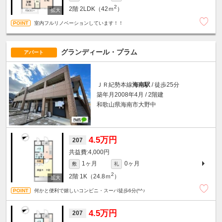
2
2階
2LDK（42ｍ
）
室内フルリノベーションしています！！
グランディール・プラム
アパート
ＪＲ紀勢本線
海南駅
/ 徒歩25分
築年月2008年4月 / 2階建
和歌山県海南市大野中
4.5万円
207
4,000円
1ヶ月
0ヶ月
敷
礼
2
2階
1K（24.8ｍ
）
何かと便利で嬉しいコンビニ・スーパ徒歩6分(^^♪
4.5万円
207