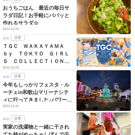
おうちごはん 最近の毎日サ
ラダ日記！お手軽にパパッと
作れるサラダ☆
2022-12-24
日常
ＴＧＣ ＷＡＫＡＹＡＭＡ
ｂｙ ＴＯＫＹＯ ＧＩＲＬ
Ｓ ＣＯＬＬＥＣＴＩＯＮ
2022-12-23
チケットプレゼントキャンペ
ーン
日常
今年もしっかりフェスタ・ル
ーチェin和歌山マリーナシテ
ィに行ってきました♪パワーア
2022-12-22
ップしてるイルミネーション
☆
日常
実家の洗濯物と一緒に干され
てた柿がめっちゃしぼんで干