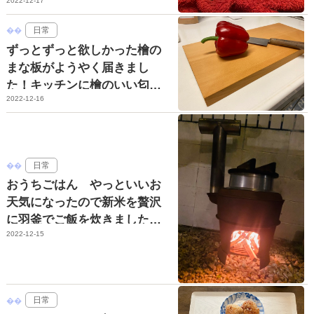
2022-12-17
日常
ずっとずっと欲しかった檜の
まな板がようやく届きまし
た！キッチンに檜のいい匂い
2022-12-16
が充満ですっ☆
日常
おうちごはん やっといいお
天気になったので新米を贅沢
に羽釜でご飯を炊きましたっ
2022-12-15
☆
日常