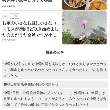
合わせで高たんぱく＆低糖質
2022-12-02
☆
日常
お家の小さなお庭に小さなコ
スモスが2輪ほど咲き始めまし
た☆まだまだ全然ですが小さ
2022-12-01
くてかわいいコスモス♡
最新の記事
沖縄から帰って来て沖縄料理も美味しかったけど大好きやけどガッ
ツリ和食を食べたい気分だったのでさんまを食べたりおでんを作り
ましたっ♩
和歌山駅前店事務所移転のお知らせ
沖縄2日目！沖縄旅行最後のブログです、、、沖縄旅のご飯探しは
息子も食べれるように白ごはんがあるところだったので沖縄そば食
べ逃してて最後の最後に空港でサクッと食べましたっ！