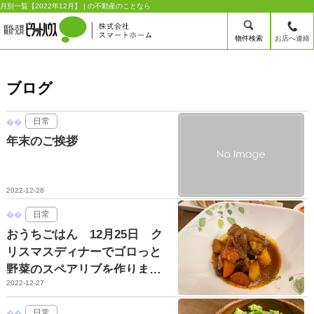
月別一覧【2022年12月】 | の不動産のことなら
物件検索
お店へ連絡
ブログ
日常
年末のご挨拶
2022-12-28
日常
おうちごはん 12月25日 ク
リスマスディナーでゴロっと
野菜のスペアリブを作りまし
2022-12-27
たっ♪
日常