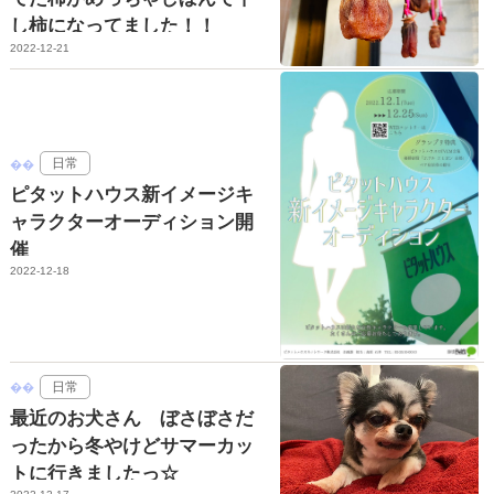
し柿になってました！！
2022-12-21
日常
ピタットハウス新イメージキ
ャラクターオーディション開
催
2022-12-18
日常
最近のお犬さん ぼさぼさだ
ったから冬やけどサマーカッ
トに行きましたっ☆