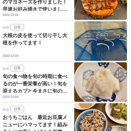
のマヨネーズを作りました！
早速お好み焼きで使いました
2022-12-06
っ☆
日常
大根の皮を使って切り干し大
根を作ってます！
2022-12-04
日常
旬の食べ物を旬の時期に食べ
るのが一番栄養が高い！旬を
迎えるカブと今まさに旬の柿
2022-12-03
☆
日常
おうちごはん 最近お豆腐メ
ニューにハマってます！組み