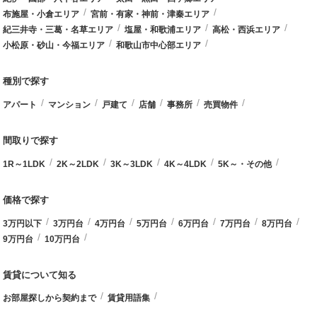
布施屋・小倉エリア
宮前・有家・神前・津秦エリア
紀三井寺・三葛・名草エリア
塩屋・和歌浦エリア
高松・西浜エリア
小松原・砂山・今福エリア
和歌山市中心部エリア
種別で探す
アパート
マンション
戸建て
店舗
事務所
売買物件
間取りで探す
1R～1LDK
2K～2LDK
3K～3LDK
4K～4LDK
5K～・その他
価格で探す
3万円以下
3万円台
4万円台
5万円台
6万円台
7万円台
8万円台
9万円台
10万円台
賃貸について知る
お部屋探しから契約まで
賃貸用語集