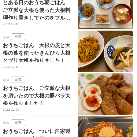
とある日のおうち朝ごはん
ご立派な大根を使った大根料
理作り置きしてたのをフルに
2022-12-12
活用しましたっ☆
日常
おうちごはん 大根の皮と大
根の葉を使ったきんぴら大根
とブリ大根を作りました！
2022-12-11
日常
おうちごはん ご立派な大根
を頂いたので大根の豚バラ大
根を作りました！
2022-12-09
日常
おうちごはん ついに自家製