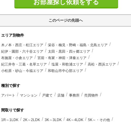
お部屋探し依頼をする
このページの先頭へ
エリア別物件
木ノ本・西庄・松江エリア
栄谷・楠見・野崎・福島・北島エリア
紀伊・園部・六十谷エリア
太田・黒田・四ヶ郷エリア
布施屋・小倉エリア
宮前・有家・神前・津秦エリア
紀三井寺・三葛・名草エリア
塩屋・和歌浦エリア
高松・西浜エリア
小松原・砂山・今福エリア
和歌山市中心部エリア
種別で探す
アパート
マンション
戸建て
店舗
事務所
売買物件
間取りで探す
1R～1LDK
2K～2LDK
3K～3LDK
4K～4LDK
5K～・その他