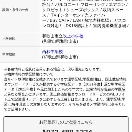
粧台 / バルコニー / フローリング / エアコン /
クロゼット / シューズボックス / 収納スペー
設備・条件の一例
ス / TVインターホン / 光ファイバ
ー / BS / CATV / LAN / 敷地内駐車場 / ガスコ
ンロ対応 / LDK15畳以上 / 室内洗濯機置き場 /
和歌山市立
吹上小学校
小学校区
(和歌山県和歌山市)
西和中学校
中学校区
(和歌山県和歌山市)
※各種情報と現状に差異がある場合は、現状優先となります。
※物件情報の学区情報について
当サイト物件情報に記載されております通学区域(学区)情報は、国土数値情報
ダウンロードサービスが提供する小学校区データ【2021年度】及び中学校区
データ【2021年度】を元に加工したものですので、記載情報が現在の学区域
と異なる場合がございます。国土数値情報ダウンロードサービスのWEBサイ
ト上で記述通り、データは必ずしも正確とは言えません。また、通学区域(学
区)は毎年見直しの対象となりますので、そちらを踏まえ学区情報は参考とし
てご活用下さい。
お部屋探しのご依頼はこちら
073-488-1234