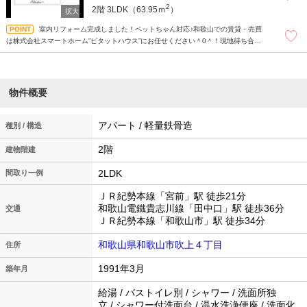
2
2階
3LDK（63.95ｍ
）
室内リフォーム完成しました！ペットちゃん対応♪和歌山での賃貸・売買
は株式会社スマートホーム”ピタットハウス”にお任せください＾0＾！現地待ち合わ
せもＯＫです！まずはどんなことでもお気軽にお問い合わせください(^^)
物件概要
アパート / 軽量鉄骨造
種別 / 構造
2階
建物階建
2LDK
間取り一例
ＪＲ紀勢本線「宮前」駅 徒歩21分
和歌山電鐵貴志川線「田中口」駅 徒歩36分
交通
ＪＲ紀勢本線「和歌山市」駅 徒歩34分
和歌山県和歌山市吹上４丁目
住所
1991年3月
築年月
給湯 / バストイレ別 / シャワー / 洗面所独
立 / シャワー付洗面台 / 温水洗浄便座 / 洗面化