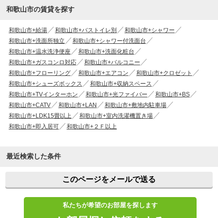
和歌山市の賃貸を探す
和歌山市+給湯
和歌山市+バストイレ別
和歌山市+シャワー
和歌山市+洗面所独立
和歌山市+シャワー付洗面台
和歌山市+温水洗浄便座
和歌山市+洗面化粧台
和歌山市+ガスコンロ対応
和歌山市+バルコニー
和歌山市+フローリング
和歌山市+エアコン
和歌山市+クロゼット
和歌山市+シューズボックス
和歌山市+収納スペース
和歌山市+TVインターホン
和歌山市+光ファイバー
和歌山市+BS
和歌山市+CATV
和歌山市+LAN
和歌山市+敷地内駐車場
和歌山市+LDK15畳以上
和歌山市+室内洗濯機置き場
和歌山市+即入居可
和歌山市+２Ｆ以上
最近検索した条件
このページをメールで送る
私たちが希望のお部屋を探します