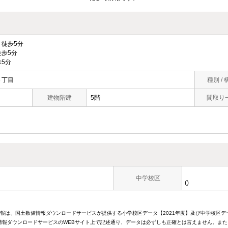
徒歩5分
歩5分
5分
３丁目
種別 / 
建物階建
5階
間取り
中学校区
()
情報は、国土数値情報ダウンロードサービスが提供する小学校区データ【2021年度】及び中学校区デ
報ダウンロードサービスのWEBサイト上で記述通り、データは必ずしも正確とは言えません。また