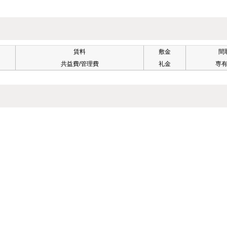
賃料
敷金
間
共益費/管理費
礼金
専