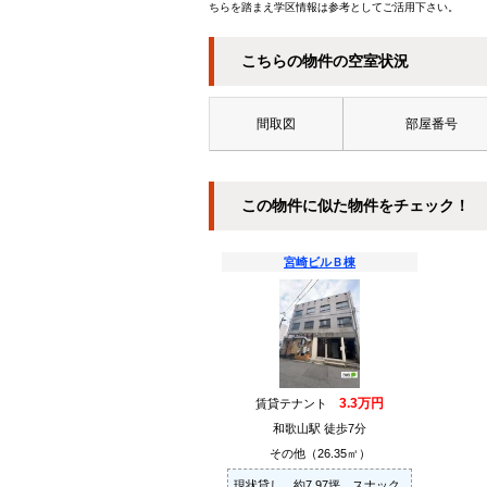
ちらを踏まえ学区情報は参考としてご活用下さい。
こちらの物件の空室状況
間取図
部屋番号
この物件に似た物件をチェック！
宮崎ビルＢ棟
3.3万円
賃貸テナント
和歌山駅 徒歩7分
その他（26.35㎡）
現状貸し 約7.97坪 スナック