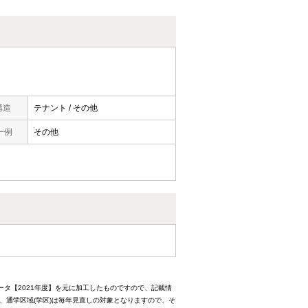
構造
テナント / その他
一例
その他
ータ【2021年度】を元に加工したものですので、記載情
、通学区域(学区)は毎年見直しの対象となりますので、そ