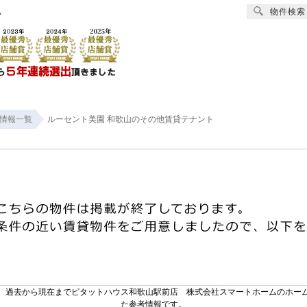
物件検索
ム
賃貸
売買
オーナー様へ
リフォーム
会社
情報一覧
ルーセント美園 和歌山のその他賃貸テナント
。過去から現在までピタットハウス和歌山駅前店 株式会社スマートホームのホー
た参考情報です。