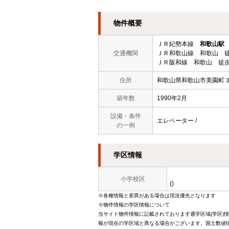
物件概要
ＪＲ紀勢本線
和歌山駅
交通機関
ＪＲ和歌山線 和歌山 徒
ＪＲ阪和線 和歌山 徒歩
住所
和歌山県和歌山市美園町
築年数
1990年2月
設備・条件
エレベーター /
の一例
学区情報
小学校区
()
※各種情報と差異がある場合は現況優先となります
※物件情報の学区情報について
当サイト物件情報に記載されております通学区域(学区)
報が現在の学区域と異なる場合がございます。国土数値情