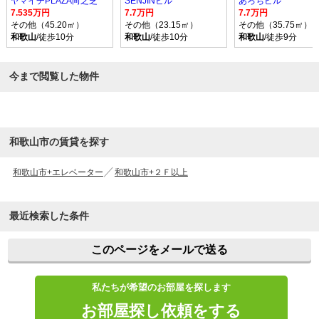
ヤマイチPLAZA向之芝
SENJINビル
あろちビル
7.535万円
7.7万円
7.7万円
その他（45.20㎡）
その他（23.15㎡）
その他（35.75㎡）
和歌山
/徒歩10分
和歌山
/徒歩10分
和歌山
/徒歩9分
今まで閲覧した物件
和歌山市の賃貸を探す
和歌山市+エレベーター
和歌山市+２Ｆ以上
最近検索した条件
このページをメールで送る
私たちが希望のお部屋を探します
お部屋探し依頼をする