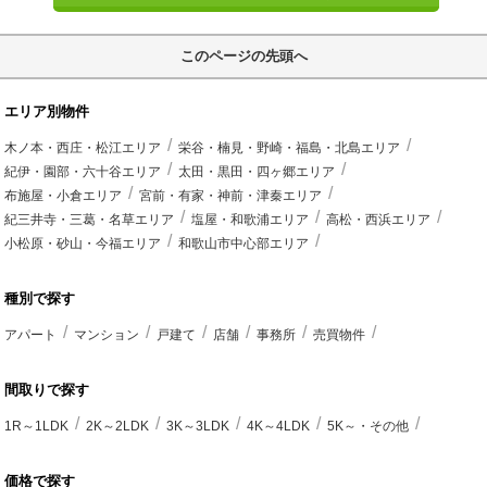
このページの先頭へ
エリア別物件
木ノ本・西庄・松江エリア
栄谷・楠見・野崎・福島・北島エリア
紀伊・園部・六十谷エリア
太田・黒田・四ヶ郷エリア
布施屋・小倉エリア
宮前・有家・神前・津秦エリア
紀三井寺・三葛・名草エリア
塩屋・和歌浦エリア
高松・西浜エリア
小松原・砂山・今福エリア
和歌山市中心部エリア
種別で探す
アパート
マンション
戸建て
店舗
事務所
売買物件
間取りで探す
1R～1LDK
2K～2LDK
3K～3LDK
4K～4LDK
5K～・その他
価格で探す