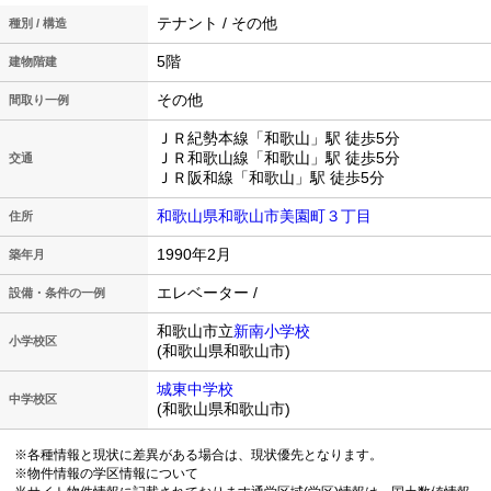
テナント / その他
種別 / 構造
5階
建物階建
その他
間取り一例
ＪＲ紀勢本線「和歌山」駅 徒歩5分
ＪＲ和歌山線「和歌山」駅 徒歩5分
交通
ＪＲ阪和線「和歌山」駅 徒歩5分
和歌山県和歌山市美園町３丁目
住所
1990年2月
築年月
エレベーター /
設備・条件の一例
和歌山市立
新南小学校
小学校区
(和歌山県和歌山市)
城東中学校
中学校区
(和歌山県和歌山市)
※各種情報と現状に差異がある場合は、現状優先となります。
※物件情報の学区情報について