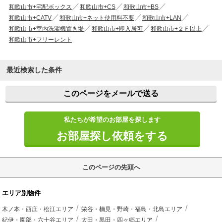
和歌山市+宅配ボックス
和歌山市+CS
和歌山市+BS
和歌山市+CATV
和歌山市+ネット使用料不要
和歌山市+LAN
和歌山市+室内洗濯機置き場
和歌山市+即入居可
和歌山市+２Ｆ以上
和歌山市+フリーレント
最近検索した条件
このページをメールで送る
私たちが希望のお部屋を探します
お部屋探し依頼をする
このページの先頭へ
エリア別物件
木ノ本・西庄・松江エリア
栄谷・楠見・野崎・福島・北島エリア
紀伊・園部・六十谷エリア
太田・黒田・四ヶ郷エリア