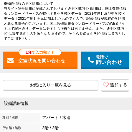
※物件情報の学区情報について
当サイト物件情報に記載されております通学区域(学区)情報は、国土数値情報
ダウンロードサービスが提供する小学校区データ【2021年度】及び中学校区
データ【2021年度】を元に加工したものですので、記載情報が現在の学区域
と異なる場合がございます。国土数値情報ダウンロードサービスのWEBサイ
ト上で記述通り、データは必ずしも正確とは言えません。また、通学区域(学
区)は毎年見直しの対象となりますので、そちらを踏まえ学区情報は参考とし
てご活用下さい。
1分
で入力完了！
電話で
問い合わせ
お気に入り一覧を見る
設備詳細情報
アパート / 木造
種別 / 構造
3階 / 3階
所在階 / 階数