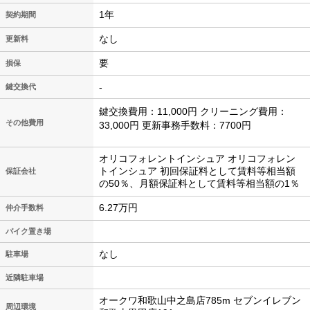
1年
契約期間
なし
更新料
要
損保
-
鍵交換代
鍵交換費用：11,000円 クリーニング費用：
その他費用
33,000円 更新事務手数料：7700円
オリコフォレントインシュア オリコフォレン
トインシュア 初回保証料として賃料等相当額
保証会社
の50％、月額保証料として賃料等相当額の1％
6.27万円
仲介手数料
バイク置き場
なし
駐車場
近隣駐車場
オークワ和歌山中之島店785m セブンイレブン
周辺環境