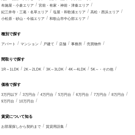
布施屋・小倉エリア
宮前・有家・神前・津秦エリア
紀三井寺・三葛・名草エリア
塩屋・和歌浦エリア
高松・西浜エリア
小松原・砂山・今福エリア
和歌山市中心部エリア
種別で探す
アパート
マンション
戸建て
店舗
事務所
売買物件
間取りで探す
1R～1LDK
2K～2LDK
3K～3LDK
4K～4LDK
5K～・その他
価格で探す
3万円以下
3万円台
4万円台
5万円台
6万円台
7万円台
8万円台
9万円台
10万円台
賃貸について知る
お部屋探しから契約まで
賃貸用語集