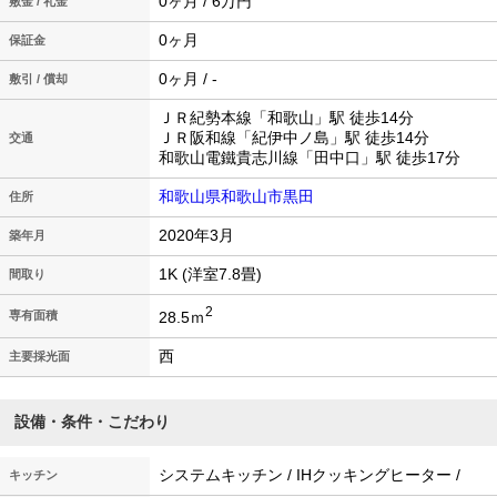
0ヶ月 / 6万円
敷金 / 礼金
0ヶ月
保証金
0ヶ月 / -
敷引 / 償却
ＪＲ紀勢本線「和歌山」駅 徒歩14分
ＪＲ阪和線「紀伊中ノ島」駅 徒歩14分
交通
和歌山電鐵貴志川線「田中口」駅 徒歩17分
和歌山県和歌山市黒田
住所
2020年3月
築年月
1K (洋室7.8畳)
間取り
2
28.5ｍ
専有面積
西
主要採光面
設備・条件・こだわり
システムキッチン / IHクッキングヒーター /
キッチン