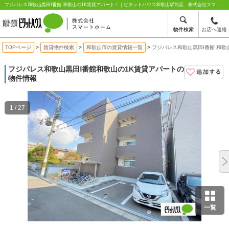
フジパレス和歌山黒田Ⅰ番館 和歌山の1K賃貸アパート！｜ピタットハウス和歌山駅前店 株式会社スマートホーム
物件検索
お店へ連絡
TOPページ
賃貸物件検索
和歌山市の賃貸情報一覧
フジパレス和歌山黒田Ⅰ番館 和歌
フジパレス和歌山黒田Ⅰ番館
和歌山の1K賃貸アパートの
物件情報
1 / 27
一覧