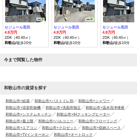
セジュール黒田
セジュール黒田
セジュール黒田
4.9万円
4.9万円
4.9万円
2DK（40.40㎡）
2DK（40.40㎡）
2DK（40.40㎡）
和歌山
/徒歩10分
和歌山
/徒歩10分
和歌山
/徒歩10分
今まで閲覧した物件
和歌山市の賃貸を探す
和歌山市+給湯
和歌山市+バストイレ別
和歌山市+シャワー
和歌山市+浴室乾燥機
和歌山市+洗面所独立
和歌山市+温水洗浄便座
和歌山市+システムキッチン
和歌山市+IHクッキングヒーター
和歌山市+最上階
和歌山市+バルコニー
和歌山市+フローリング
和歌山市+エアコン
和歌山市+クロゼット
和歌山市+収納スペース
和歌山市+TVインターホン
和歌山市+オートロック