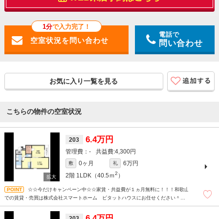
1分
で入力完了！
電話で
問い合わせ
お気に入り一覧を見る
こちらの物件の空室状況
6.4万円
203
-
4,300円
0ヶ月
6万円
敷
礼
2
2階
1LDK（40.5ｍ
）
☆☆今だけキャンペーン中☆☆家賃・共益費が１ヵ月無料に！！！和歌山
での賃貸・売買は株式会社スマートホーム ピタットハウスにお任せください＾＾
現地待ち合わせもＯＫです！！！まずはどんなことでもお気軽にお問合せください
(^^)/☆
6.4万円
203