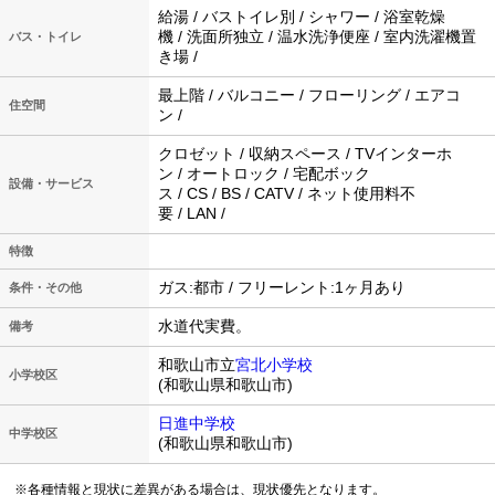
給湯 / バストイレ別 / シャワー / 浴室乾燥
機 / 洗面所独立 / 温水洗浄便座 / 室内洗濯機置
バス・トイレ
き場 /
最上階 / バルコニー / フローリング / エアコ
住空間
ン /
クロゼット / 収納スペース / TVインターホ
ン / オートロック / 宅配ボック
設備・サービス
ス / CS / BS / CATV / ネット使用料不
要 / LAN /
特徴
ガス:都市 / フリーレント:1ヶ月あり
条件・その他
水道代実費。
備考
和歌山市立
宮北小学校
小学校区
(和歌山県和歌山市)
日進中学校
中学校区
(和歌山県和歌山市)
※各種情報と現状に差異がある場合は、現状優先となります。