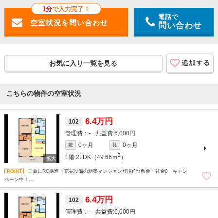
1分
で入力完了！
電話で
問い合わせ
お気に入り一覧を見る
こちらの物件の空室状況
6.4万円
102
-
6,000円
0ヶ月
0ヶ月
敷
礼
2
1階
2LDK（49.66ｍ
）
三葛にRC構造・充実設備の新築マンション登場(^^♪敷金・礼金0 キャン
ペーン中！
和歌山での賃貸・売買は株式会社スマートホーム”ピタットハウス”にお任せください
＾＾現地待ち合わせもＯＫです！！！まずはどんなことでもお気軽にお問合せくだ
6.4万円
102
さい(^^)/☆
-
6,000円