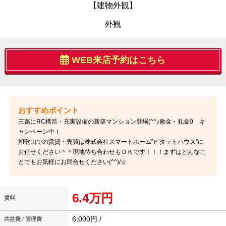
【建物外観】
外観
WEB来店予約はこちら
三葛にRC構造・充実設備の新築マンション登場(^^♪敷金・礼金0 キ
ャンペーン中！
和歌山での賃貸・売買は株式会社スマートホーム”ピタットハウス”に
お任せください＾＾現地待ち合わせもＯＫです！！！まずはどんなこ
とでもお気軽にお問合せください(^^)/☆
6.4万円
賃料
6,000円 /
共益費 / 管理費