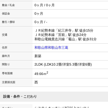
0ヶ月 / 0ヶ月
敷金 / 礼金
0ヶ月
保証金
0ヶ月 / -
敷引 / 償却
ＪＲ紀勢本線「紀三井寺」駅 徒歩15分
ＪＲ紀勢本線「宮前」駅 徒歩24分
交通
和歌山電鐵貴志川線「竈山」駅 徒歩31分
和歌山県和歌山市三葛
住所
新築
築年月
2LDK (LDK10.2畳/洋室5.3畳/洋室6畳)
間取り
2
49.66ｍ
専有面積
西
主要採光面
設備・条件・こだわり
システムキッチン / 3口以上コンロ /
キッチン