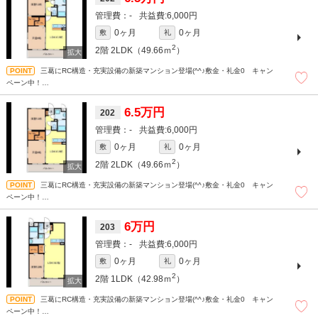
-
6,000円
0ヶ月
0ヶ月
敷
礼
2
2階
2LDK（49.66ｍ
）
三葛にRC構造・充実設備の新築マンション登場(^^♪敷金・礼金0 キャン
ペーン中！
和歌山での賃貸・売買は株式会社スマートホーム”ピタットハウス”にお任せください
＾＾現地待ち合わせもＯＫです！！！まずはどんなことでもお気軽にお問合せくだ
6.5万円
202
さい(^^)/☆
-
6,000円
0ヶ月
0ヶ月
敷
礼
2
2階
2LDK（49.66ｍ
）
三葛にRC構造・充実設備の新築マンション登場(^^♪敷金・礼金0 キャン
ペーン中！
和歌山での賃貸・売買は株式会社スマートホーム”ピタットハウス”にお任せください
＾＾現地待ち合わせもＯＫです！！！まずはどんなことでもお気軽にお問合せくだ
6万円
203
さい(^^)/☆
-
6,000円
0ヶ月
0ヶ月
敷
礼
2
2階
1LDK（42.98ｍ
）
三葛にRC構造・充実設備の新築マンション登場(^^♪敷金・礼金0 キャン
ペーン中！