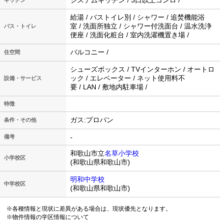
給湯 / バストイレ別 / シャワー / 追焚機能浴
室 / 洗面所独立 / シャワー付洗面台 / 温水洗浄
バス・トイレ
便座 / 洗面化粧台 / 室内洗濯機置き場 /
バルコニー /
住空間
シューズボックス / TVインターホン / オートロ
ック / エレベーター / ネット使用料不
設備・サービス
要 / LAN / 敷地内駐車場 /
特徴
ガス:プロパン
条件・その他
-
備考
和歌山市立
名草小学校
小学校区
(和歌山県和歌山市)
明和中学校
中学校区
(和歌山県和歌山市)
※各種情報と現状に差異がある場合は、現状優先となります。
※物件情報の学区情報について