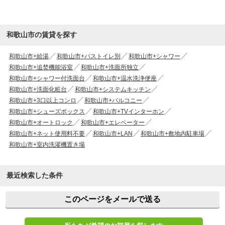
和歌山市の賃貸を探す
和歌山市+給湯
和歌山市+バストイレ別
和歌山市+シャワー
和歌山市+追焚機能浴室
和歌山市+洗面所独立
和歌山市+シャワー付洗面台
和歌山市+温水洗浄便座
和歌山市+洗面化粧台
和歌山市+システムキッチン
和歌山市+3口以上コンロ
和歌山市+バルコニー
和歌山市+シューズボックス
和歌山市+TVインターホン
和歌山市+オートロック
和歌山市+エレベーター
和歌山市+ネット使用料不要
和歌山市+LAN
和歌山市+敷地内駐車場
和歌山市+室内洗濯機置き場
最近検索した条件
このページをメールで送る