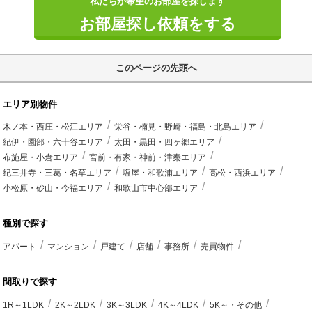
私たちが希望のお部屋を探します
お部屋探し依頼をする
このページの先頭へ
エリア別物件
木ノ本・西庄・松江エリア
栄谷・楠見・野崎・福島・北島エリア
紀伊・園部・六十谷エリア
太田・黒田・四ヶ郷エリア
布施屋・小倉エリア
宮前・有家・神前・津秦エリア
紀三井寺・三葛・名草エリア
塩屋・和歌浦エリア
高松・西浜エリア
小松原・砂山・今福エリア
和歌山市中心部エリア
種別で探す
アパート
マンション
戸建て
店舗
事務所
売買物件
間取りで探す
1R～1LDK
2K～2LDK
3K～3LDK
4K～4LDK
5K～・その他