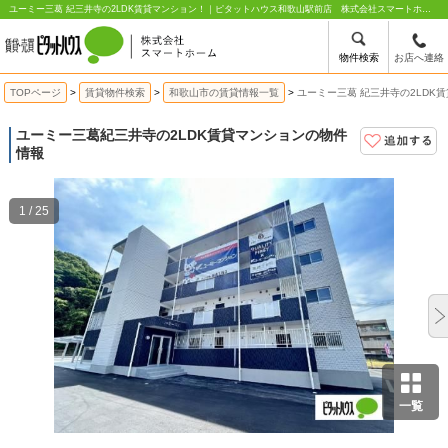
ユーミー三葛 紀三井寺の2LDK賃貸マンション！｜ピタットハウス和歌山駅前店 株式会社スマートホーム
物件検索
お店へ連絡
TOPページ
賃貸物件検索
和歌山市の賃貸情報一覧
ユーミー三葛 紀三井寺の2LDK
ユーミー三葛
紀三井寺の2LDK賃貸マンションの物件
情報
1 / 25
一覧