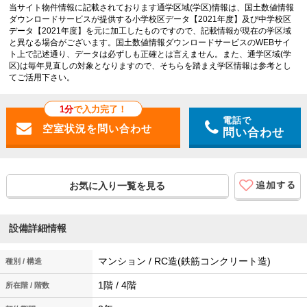
当サイト物件情報に記載されております通学区域(学区)情報は、国土数値情報
ダウンロードサービスが提供する小学校区データ【2021年度】及び中学校区
データ【2021年度】を元に加工したものですので、記載情報が現在の学区域
と異なる場合がございます。国土数値情報ダウンロードサービスのWEBサイ
ト上で記述通り、データは必ずしも正確とは言えません。また、通学区域(学
区)は毎年見直しの対象となりますので、そちらを踏まえ学区情報は参考とし
てご活用下さい。
1分
で入力完了！
電話で
問い合わせ
お気に入り一覧を見る
設備詳細情報
マンション / RC造(鉄筋コンクリート造)
種別 / 構造
1階 / 4階
所在階 / 階数