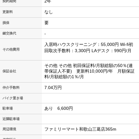
2年
契約期間
なし
更新料
要
損保
-
鍵交換代
入居時ハウスクリーニング：55,000円 Wi-fi初
その他費用
回取次手数料：3,300円 LAデスク：990円/月
その他 その他 初回保証料/月額総額の50％(連
帯保証人不要) 更新料10,000円/年 月額保証
保証会社
料/月額総額の1％/月
7.04万円
仲介手数料
バイク置き場
あり 6,600円
駐車場
近隣駐車場
ファミリーマート和歌山三葛店365m
周辺環境