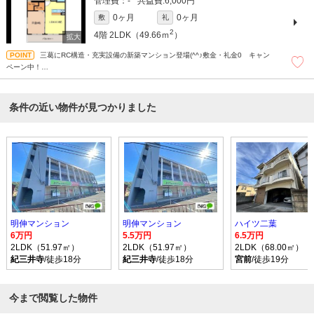
-
6,000円
0ヶ月
0ヶ月
敷
礼
2
4階
2LDK（49.66ｍ
）
三葛にRC構造・充実設備の新築マンション登場(^^♪敷金・礼金0 キャン
ペーン中！
和歌山での賃貸・売買は株式会社スマートホーム”ピタットハウス”にお任せください
＾＾現地待ち合わせもＯＫです！！！まずはどんなことでもお気軽にお問合せくだ
さい(^^)/☆
条件の近い物件が見つかりました
明伸マンション
明伸マンション
ハイツ二葉
6万円
5.5万円
6.5万円
2LDK（51.97㎡）
2LDK（51.97㎡）
2LDK（68.00㎡）
紀三井寺
/徒歩18分
紀三井寺
/徒歩18分
宮前
/徒歩19分
今まで閲覧した物件