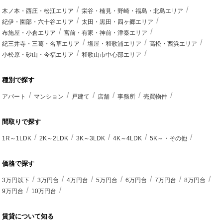
木ノ本・西庄・松江エリア
栄谷・楠見・野崎・福島・北島エリア
紀伊・園部・六十谷エリア
太田・黒田・四ヶ郷エリア
布施屋・小倉エリア
宮前・有家・神前・津秦エリア
紀三井寺・三葛・名草エリア
塩屋・和歌浦エリア
高松・西浜エリア
小松原・砂山・今福エリア
和歌山市中心部エリア
種別で探す
アパート
マンション
戸建て
店舗
事務所
売買物件
間取りで探す
1R～1LDK
2K～2LDK
3K～3LDK
4K～4LDK
5K～・その他
価格で探す
3万円以下
3万円台
4万円台
5万円台
6万円台
7万円台
8万円台
9万円台
10万円台
賃貸について知る