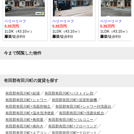
ベリーリーフ
ベリーリーフ
ベリーリーフ
5.35万円
5.35万円
5.35万円
1LDK（43.10㎡）
1LDK（43.10㎡）
1LDK（43.10㎡）
藤並
/徒歩8分
藤並
/徒歩8分
藤並
/徒歩8分
今まで閲覧した物件
有田郡有田川町の賃貸を探す
有田郡有田川町+給湯
有田郡有田川町+バストイレ別
有田郡有田川町+シャワー
有田郡有田川町+浴室乾燥機
有田郡有田川町+洗面所独立
有田郡有田川町+シャワー付洗面台
有田郡有田川町+温水洗浄便座
有田郡有田川町+洗面化粧台
有田郡有田川町+角部屋
有田郡有田川町+バルコニー
有田郡有田川町+南向き
有田郡有田川町+フローリング
有田郡有田川町+エアコン
有田郡有田川町+クロゼット