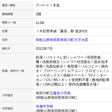
アパート / 木造
種別 / 構造
2階
建物階建
1LDK
間取り一例
ＪＲ紀勢本線「藤並」駅 徒歩5分
交通
和歌山県有田郡有田川町大字水尻
住所
2012年7月
築年月
給湯 / バストイレ別 / シャワー / 浴室乾燥
機 / 洗面所独立 / シャワー付洗面台 / 温水洗浄
便座 / 洗面化粧台 / 角部屋 / バルコニー / 南向
き / フローリング / エアコン / クロゼット / シ
設備・条件の一例
ューズボックス / 収納スペース / TVインター
ホン / CS / BS / ネット使用料不要 / 敷地内駐車
場 / LDK12畳以上 / 室内洗濯機置き場 /
有田川町立
藤並小学校
小学校区
(和歌山県有田郡有田川町)
吉備中学校
中学校区
(和歌山県有田郡有田川町)