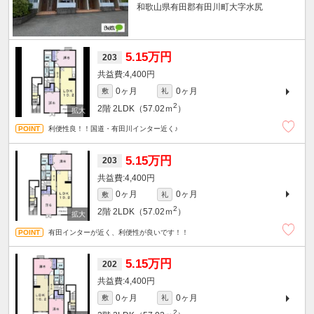
和歌山県有田郡有田川町大字水尻
5.15万円
203
4,400円
0ヶ月
0ヶ月
敷
礼
2
2階
2LDK（57.02ｍ
）
利便性良！！国道・有田川インター近く♪
5.15万円
203
4,400円
0ヶ月
0ヶ月
敷
礼
2
2階
2LDK（57.02ｍ
）
有田インターが近く、利便性が良いです！！
5.15万円
202
4,400円
0ヶ月
0ヶ月
敷
礼
2