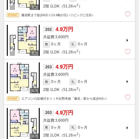
2
2階
1LDK（51.26ｍ
）
藤並駅まで徒歩9分☆13.8帖の広いリビングに注目♪
4.9万円
202
3,600円
0ヶ月
0ヶ月
敷
礼
2
2階
1LDK（51.26ｍ
）
4.9万円
203
3,600円
0ヶ月
0ヶ月
敷
礼
2
2階
1LDK（51.26ｍ
）
エアコンの設備付き☆ＪＲ紀勢本線「藤並」駅から徒歩9分♪♪
4.9万円
203
3,600円
0ヶ月
0ヶ月
敷
礼
2
2階
1LDK（51.26ｍ
）