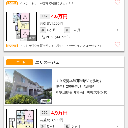
インターネットが無料で利用できます！！
4.6万円
102
4,100円
0ヶ月
1ヶ月
敷
礼
2
1階
2DK（44.7ｍ
）
ネット無料☆衣類が多くても安心、ウォークインクローゼット♪
エリタージュ
アパート
ＪＲ紀勢本線
藤並駅
/ 徒歩9分
築年月2006年9月 / 2階建
和歌山県有田郡有田川町大字水尻
4.9万円
202
3,600円
0ヶ月
0ヶ月
敷
礼