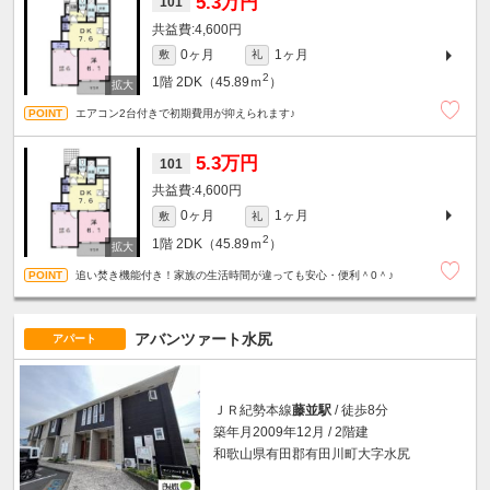
5.3万円
101
4,600円
0ヶ月
1ヶ月
敷
礼
2
1階
2DK（45.89ｍ
）
エアコン2台付きで初期費用が抑えられます♪
5.3万円
101
4,600円
0ヶ月
1ヶ月
敷
礼
2
1階
2DK（45.89ｍ
）
追い焚き機能付き！家族の生活時間が違っても安心・便利＾0＾♪
アバンツァート水尻
アパート
ＪＲ紀勢本線
藤並駅
/ 徒歩8分
築年月2009年12月 / 2階建
和歌山県有田郡有田川町大字水尻