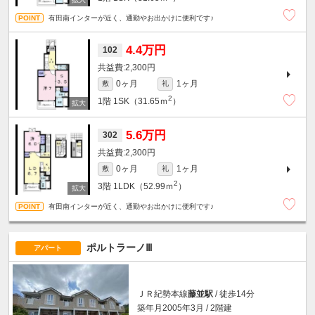
有田南インターが近く、通勤やお出かけに便利です♪
4.4万円
102
2,300円
0ヶ月
1ヶ月
敷
礼
2
1階
1SK（31.65ｍ
）
5.6万円
302
2,300円
0ヶ月
1ヶ月
敷
礼
2
3階
1LDK（52.99ｍ
）
有田南インターが近く、通勤やお出かけに便利です♪
ポルトラーノⅢ
アパート
ＪＲ紀勢本線
藤並駅
/ 徒歩14分
築年月2005年3月 / 2階建