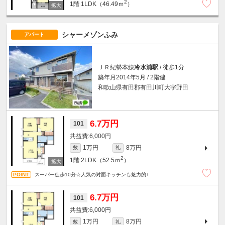
2
1階
1LDK（46.49ｍ
）
シャーメゾンふみ
アパート
ＪＲ紀勢本線
冷水浦駅
/ 徒歩1分
築年月2014年5月 / 2階建
和歌山県有田郡有田川町大字野田
6.7万円
101
6,000円
1万円
8万円
敷
礼
2
1階
2LDK（52.5ｍ
）
スーパー徒歩10分☆人気の対面キッチンも魅力的♪
6.7万円
101
6,000円
1万円
8万円
敷
礼