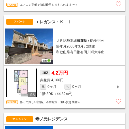
エアコン完備で初期費用を抑えられます(^^♪
エレガンス・Ｋ Ⅰ
アパート
ＪＲ紀勢本線
藤並駅
/ 徒歩44分
築年月2005年3月 / 2階建
和歌山県有田郡有田川町大字出
4.2万円
102
4,100円
0ヶ月
0ヶ月
敷
礼
2
1階
2DK（44.82ｍ
）
あって嬉しい設備、浴室乾燥・追い焚き機能☆
寺ノ元レジデンス
マンション