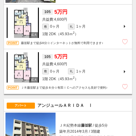
5万円
105
4,600円
0ヶ月
1ヶ月
敷
礼
2
1階
2DK（45.93ｍ
）
藤並駅まで徒歩8分☆インターネットが無料で利用できます♪
5万円
105
4,600円
0ヶ月
1ヶ月
敷
礼
2
1階
2DK（45.93ｍ
）
ＪＲ藤並駅まで徒歩８分☆有田ＩＣへのアクセスも良好で便利♪
アンジュールＡＲＩＤＡ Ⅰ
アパート
ＪＲ紀勢本線
藤並駅
/ 徒歩5分
築年月2014年3月 / 3階建