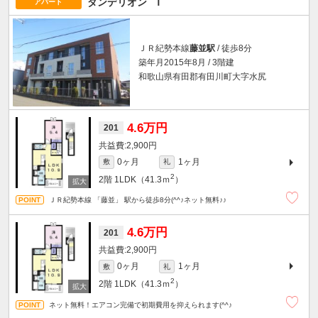
ダンデリオン Ⅰ
アパート
ＪＲ紀勢本線
藤並駅
/ 徒歩8分
築年月2015年8月 / 3階建
和歌山県有田郡有田川町大字水尻
4.6万円
201
2,900円
0ヶ月
1ヶ月
敷
礼
2
2階
1LDK（41.3ｍ
）
ＪＲ紀勢本線 「藤並」 駅から徒歩8分(^^♪ネット無料♪♪
4.6万円
201
2,900円
0ヶ月
1ヶ月
敷
礼
2
2階
1LDK（41.3ｍ
）
ネット無料！エアコン完備で初期費用を抑えられます(^^♪