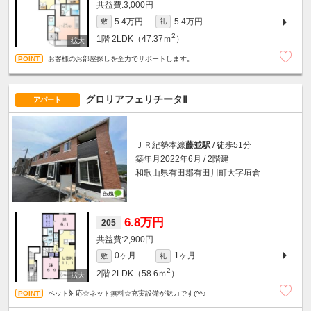
3,000円
5.4万円
5.4万円
敷
礼
2
1階
2LDK（47.37ｍ
）
お客様のお部屋探しを全力でサポートします。
グロリアフェリチータⅡ
アパート
ＪＲ紀勢本線
藤並駅
/ 徒歩51分
築年月2022年6月 / 2階建
和歌山県有田郡有田川町大字垣倉
6.8万円
205
2,900円
0ヶ月
1ヶ月
敷
礼
2
2階
2LDK（58.6ｍ
）
ペット対応☆ネット無料☆充実設備が魅力です(^^♪