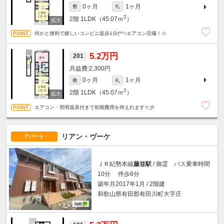
0ヶ月
1ヶ月
敷
礼
2
2階
1LDK（45.07ｍ
）
何かと便利で嬉しいコンビニ徒歩1分(^^♪エアコン完備！☆
5.2万円
201
2,300円
0ヶ月
1ヶ月
敷
礼
2
2階
1LDK（45.07ｍ
）
エアコン・照明器具付きで初期費用を抑えれます☆彡
リアン・ヴーケ
アパート
ＪＲ紀勢本線
藤並駅
/ 御霊 バス乗車時間
10分 停歩6分
築年月2017年1月 / 2階建
和歌山県有田郡有田川町大字庄