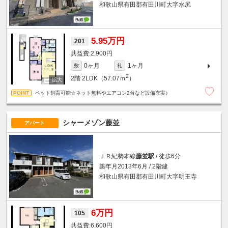
和歌山県有田郡有田川町大字水尻
5.95万円
201
2,900円
0ヶ月
1ヶ月
敷
礼
2
2階
2LDK（57.07ｍ
）
ペット飼育可能☆ネット無料やエアコン2台など設備充実♪
シャーメゾン藤並
アパート
ＪＲ紀勢本線
藤並駅
/ 徒歩6分
築年月2013年6月 / 2階建
和歌山県有田郡有田川町大字明王寺
6万円
105
6,600円