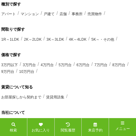
種別で探す
アパート
マンション
戸建て
店舗
事務所
売買物件
間取りで探す
1R～1LDK
2K～2LDK
3K～3LDK
4K～4LDK
5K～・その他
価格で探す
3万円以下
3万円台
4万円台
5万円台
6万円台
7万円台
8万円台
9万円台
10万円台
賃貸について知る
お部屋探しから契約まで
賃貸用語集
当社について
トップページ
お知らせ
スタッフ紹介
スタッフブログ
メニュー
法人のお客様へ
会社概要
お問合せ
プライバシーポリシー
検索
お気に入り
閲覧履歴
来店予約