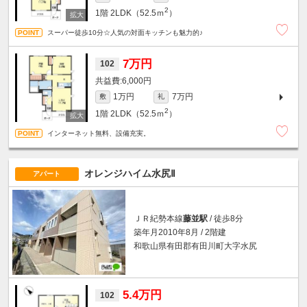
2
1階
2LDK（52.5ｍ
）
スーパー徒歩10分☆人気の対面キッチンも魅力的♪
7万円
102
6,000円
1万円
7万円
敷
礼
2
1階
2LDK（52.5ｍ
）
インターネット無料、設備充実。
オレンジハイム水尻Ⅱ
アパート
ＪＲ紀勢本線
藤並駅
/ 徒歩8分
築年月2010年8月 / 2階建
和歌山県有田郡有田川町大字水尻
5.4万円
102