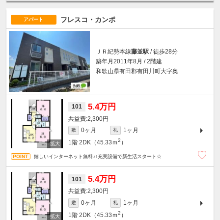
フレスコ・カンポ
アパート
ＪＲ紀勢本線
藤並駅
/ 徒歩28分
築年月2011年8月 / 2階建
和歌山県有田郡有田川町大字奥
5.4万円
101
2,300円
0ヶ月
1ヶ月
敷
礼
2
1階
2DK（45.33ｍ
）
嬉しいインターネット無料♪♪充実設備で新生活スタート☆
5.4万円
101
2,300円
0ヶ月
1ヶ月
敷
礼
2
1階
2DK（45.33ｍ
）