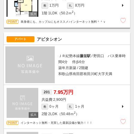
1万円
8万円
敷
礼
2
1階
1LDK（50.2ｍ
）
単身者にも、カップルにもオススメ♪インターネット無料＾＾ｖ
アビタシオン
アパート
ＪＲ紀勢本線
藤並駅
/ 野田口 バス乗車時
間4分 停歩6分
築年月新築 / 2階建
和歌山県有田郡有田川町大字天満
7.95万円
201
2,900円
0ヶ月
1ヶ月
敷
礼
2
2階
2LDK（50.48ｍ
）
インターネット無料・充実した最新設備が魅力！！！