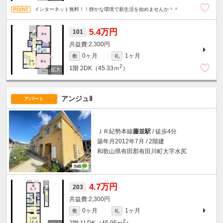
インターネット無料！！静かな環境で新生活を始めませんか＾＾
5.4万円
101
2,300円
0ヶ月
1ヶ月
敷
礼
2
1階
2DK（45.33ｍ
）
アンジュⅡ
アパート
ＪＲ紀勢本線
藤並駅
/ 徒歩4分
築年月2012年7月 / 2階建
和歌山県有田郡有田川町大字水尻
4.7万円
203
2,300円
0ヶ月
1ヶ月
敷
礼
2