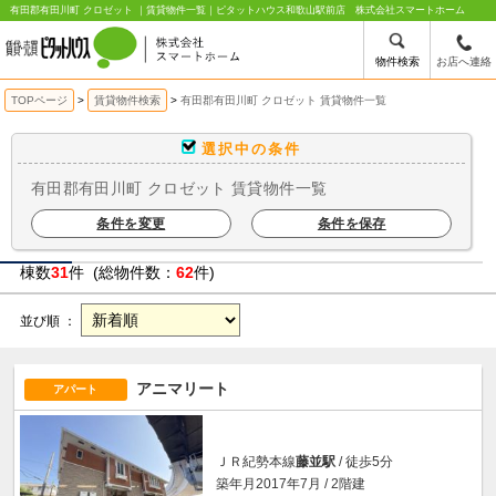
有田郡有田川町 クロゼット ｜賃貸物件一覧｜ピタットハウス和歌山駅前店 株式会社スマートホーム
物件検索
お店へ連絡
TOPページ
賃貸物件検索
有田郡有田川町 クロゼット 賃貸物件一覧
選択中の条件
有田郡有田川町 クロゼット 賃貸物件一覧
条件を変更
条件を保存
棟数
31
件 (総物件数：
62
件)
並び順 ：
アニマリート
アパート
ＪＲ紀勢本線
藤並駅
/ 徒歩5分
築年月2017年7月 / 2階建