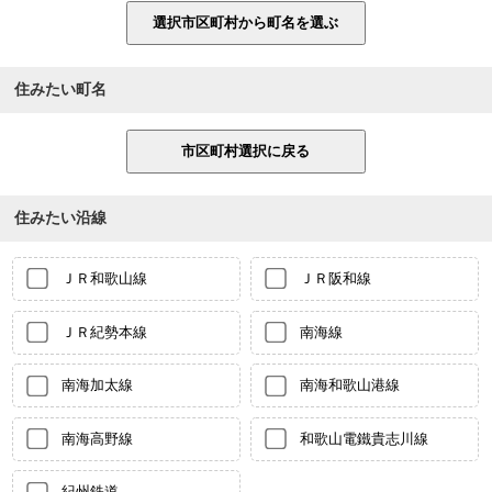
住みたい町名
住みたい沿線
ＪＲ和歌山線
ＪＲ阪和線
ＪＲ紀勢本線
南海線
南海加太線
南海和歌山港線
南海高野線
和歌山電鐵貴志川線
紀州鉄道