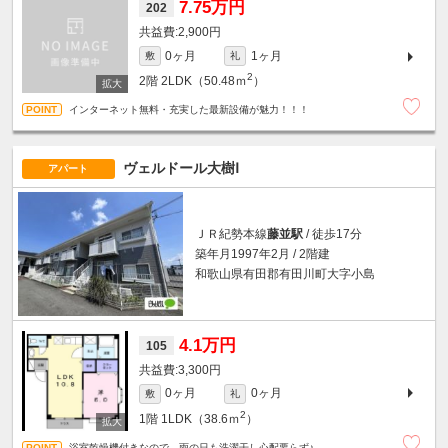
7.75万円
202
2,900円
0ヶ月
1ヶ月
敷
礼
2
2階
2LDK（50.48ｍ
）
インターネット無料・充実した最新設備が魅力！！！
ヴェルドール大樹Ⅰ
アパート
ＪＲ紀勢本線
藤並駅
/ 徒歩17分
築年月1997年2月 / 2階建
和歌山県有田郡有田川町大字小島
4.1万円
105
3,300円
0ヶ月
0ヶ月
敷
礼
2
1階
1LDK（38.6ｍ
）
浴室乾燥機付きなので、雨の日も洗濯干し心配要らず♪