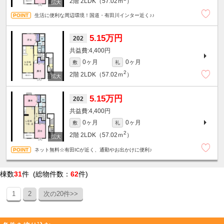
2階
2LDK（57.02ｍ
）
生活に便利な周辺環境！国道・有田川インター近く♪♪
5.15万円
202
4,400円
0ヶ月
0ヶ月
敷
礼
2
2階
2LDK（57.02ｍ
）
5.15万円
202
4,400円
0ヶ月
0ヶ月
敷
礼
2
2階
2LDK（57.02ｍ
）
ネット無料☆有田ICが近く、通勤やお出かけに便利♪
棟数
31
件 (総物件数：
62
件)
1
2
次の20件>>