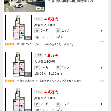
和歌山県有田郡有田川町大字天満
4.6万円
106
2,300円
0ヶ月
1ヶ月
敷
礼
2
1階
1SK（31.65ｍ
）
有田南インターが近く、通勤やお出かけに便利です♪
4.6万円
106
2,300円
0ヶ月
1ヶ月
敷
礼
2
1階
1SK（31.65ｍ
）
☆藤並駅徒歩９分、高速道路ＩＣも近く交通利便性良好☆
4.4万円
102
2,300円
0ヶ月
1ヶ月
敷
礼
2
1階
1SK（31.65ｍ
）