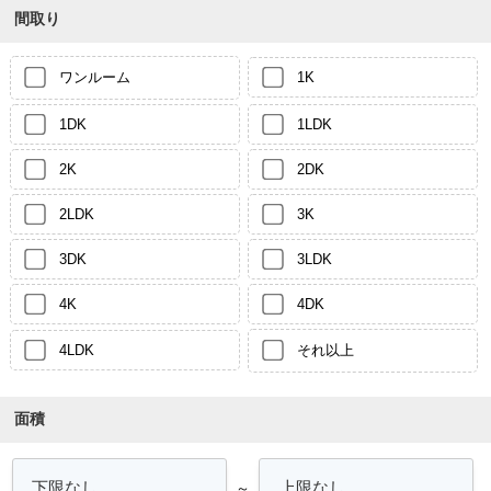
間取り
ワンルーム
1K
1DK
1LDK
2K
2DK
2LDK
3K
3DK
3LDK
4K
4DK
4LDK
それ以上
面積
～