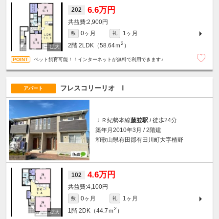
6.6万円
202
2,900円
0ヶ月
1ヶ月
敷
礼
2
2階
2LDK（58.64ｍ
）
ペット飼育可能！！インターネットが無料で利用できます♪
フレスコリーリオ Ⅰ
アパート
ＪＲ紀勢本線
藤並駅
/ 徒歩24分
築年月2010年3月 / 2階建
和歌山県有田郡有田川町大字植野
4.6万円
102
4,100円
0ヶ月
1ヶ月
敷
礼
2
1階
2DK（44.7ｍ
）