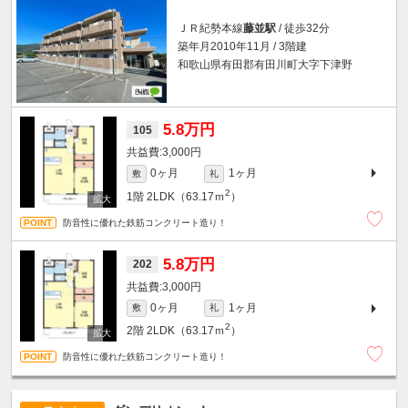
ＪＲ紀勢本線
藤並駅
/ 徒歩32分
築年月2010年11月 / 3階建
和歌山県有田郡有田川町大字下津野
5.8万円
105
3,000円
0ヶ月
1ヶ月
敷
礼
2
1階
2LDK（63.17ｍ
）
防音性に優れた鉄筋コンクリート造り！
5.8万円
202
3,000円
0ヶ月
1ヶ月
敷
礼
2
2階
2LDK（63.17ｍ
）
防音性に優れた鉄筋コンクリート造り！