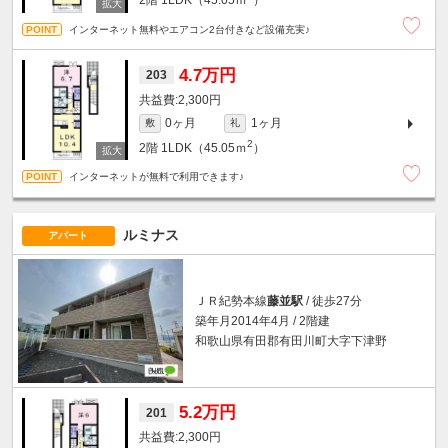
2階
1LDK（45.05ｍ
）
インターネット無料やエアコン2台付きなど設備充実♪
4.7万円
203
2,300円
0ヶ月
1ヶ月
敷
礼
2
2階
1LDK（45.05ｍ
）
インターネットが無料で利用できます♪
ルミナス
アパート
ＪＲ紀勢本線
藤並駅
/ 徒歩27分
築年月2014年4月 / 2階建
和歌山県有田郡有田川町大字下津野
5.2万円
201
2,300円