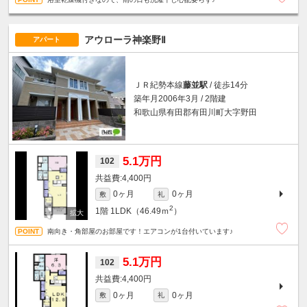
アウローラ神楽野Ⅱ
アパート
ＪＲ紀勢本線
藤並駅
/ 徒歩14分
築年月2006年3月 / 2階建
和歌山県有田郡有田川町大字野田
5.1万円
102
4,400円
0ヶ月
0ヶ月
敷
礼
2
1階
1LDK（46.49ｍ
）
南向き・角部屋のお部屋です！エアコンが1台付いています♪
5.1万円
102
4,400円
0ヶ月
0ヶ月
敷
礼