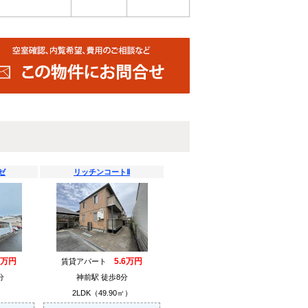
ゼ
リッチンコートⅡ
3万円
5.6万円
賃貸アパート
分
神前駅 徒歩8分
）
2LDK（49.90㎡）