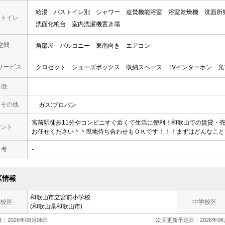
給湯
バストイレ別
シャワー
追焚機能浴室
浴室乾燥機
洗面所
・トイレ
洗面化粧台
室内洗濯機置き場
空間
角部屋
バルコニー
東南向き
エアコン
サービス
クロゼット
シューズボックス
収納スペース
TVインターホン
光
 徴
・その他
ガス:プロパン
宮前駅徒歩11分やコンビニすぐ近くで生活に便利！和歌山での賃貸・売
メント
お任せください＾＾現地待ち合わせもＯＫです！！！まずはどんなことでも
 考
-
区情報
和歌山市立
宮前小学校
学校区
中学校区
(和歌山県和歌山市)
：2026年08月06日
次回更新予定日：2026年08