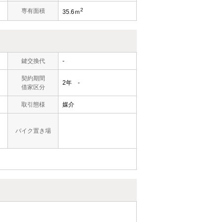
2
）
専有面積
35.6ｍ
鍵交換代
-
契約期間
2年 -
借家区分
取引態様
媒介
バイク置き場