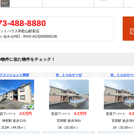
73-488-8880
ットハウス和歌山駅前店
い合わせNO：RHS-ACI000689106
の物件に似た物件をチェック！
ファンシェット神前
M トゥルケーゼ
M トゥルケー
4.5万円
4.3万円
4.
賃貸アパート
賃貸アパート
賃貸アパート
神前駅 徒歩11分
宮前駅 徒歩36分
宮前駅 徒歩36
2LDK（44.55㎡）
1K（32.00㎡）
1K（32.00㎡