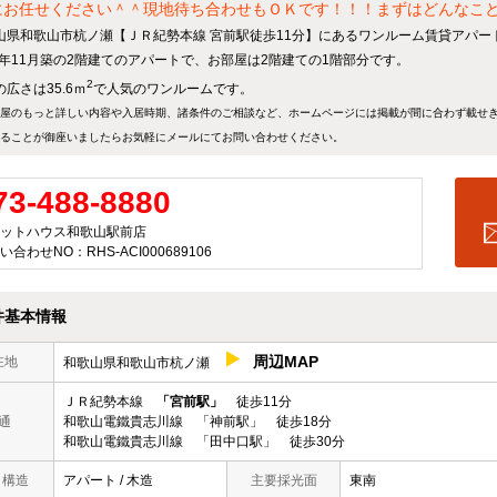
にお任せください＾＾現地待ち合わせもＯＫです！！！まずはどんなことで
山県和歌山市杭ノ瀬【ＪＲ紀勢本線 宮前駅徒歩11分】にあるワンルーム賃貸アパー
17年11月築の2階建てのアパートで、お部屋は2階建ての1階部分です。
2
広さは35.6ｍ
で人気のワンルームです。
屋のもっと詳しい内容や入居時期、諸条件のご相談など、ホームページには掲載が間に合わず載せ
ることが御座いましたらお気軽にメールにて
お問い合わせ
ください。
73-488-8880
ットハウス和歌山駅前店
い合わせNO：RHS-ACI000689106
件基本情報
周辺MAP
在地
和歌山県和歌山市杭ノ瀬
ＪＲ紀勢本線
「宮前駅」
徒歩11分
通
和歌山電鐵貴志川線 「神前駅」 徒歩18分
和歌山電鐵貴志川線 「田中口駅」 徒歩30分
/ 構造
アパート / 木造
主要採光面
東南