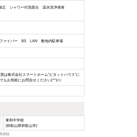
独立
シャワー付洗面台
温水洗浄便座
ファイバー
BS
LAN
敷地内駐車場
買は株式会社スマートホーム”ピタットハウス”に
お気軽にお問合せください(^^)/☆
東和中学校
(和歌山県和歌山市)
月20日