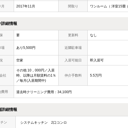
年月
2017年11月
間取り
ワンルーム（ 洋室15畳 
件詳細情報
保
要
更新料
なし
車場
あり5,500円
近隣駐車場
況
空家
入居可能日
即入居可
その他 10，000円／入居
会社
時、以降は月額賃料の1％
仲介手数料
5.5万円
／毎月(入居期間中)
他費用
退去時クリーニング費用：34,100円
備詳細情報
ッチン
システムキッチン
2口コンロ