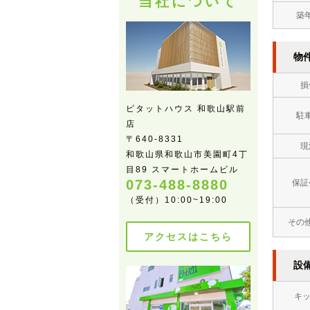
当社について
築
物
損
ピタットハウス 和歌山駅前
駐
店
〒640-8331
現
和歌山県和歌山市美園町4丁
目89 スマートホームビル
073-488-8880
保証
（受付）10:00~19:00
その
アクセスはこちら
設
キ