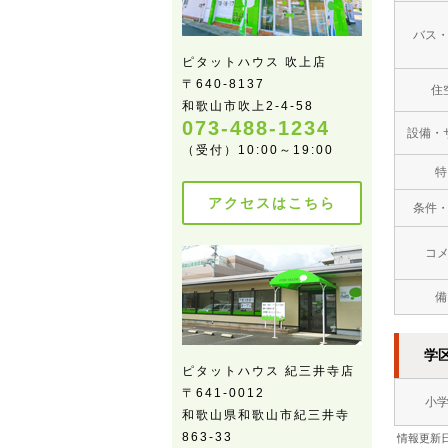
バス
ピタットハウス 吹上店
〒640-8137
住
和歌山市吹上2-4-58
073-488-1234
設備・
（受付）10:00～19:00
特
アクセスはこちら
条件
コ
備
学
ピタットハウス 紀三井寺店
〒641-0012
小
和歌山県和歌山市紀三井寺
863-33
情報更新日