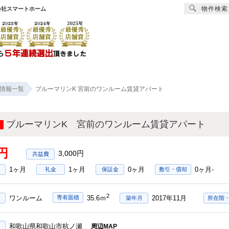
物件検索
会社スマートホーム
賃貸
売買
オーナー様へ
リフォーム
会社
情報一覧
ブルーマリンK 宮前のワンルーム賃貸アパート
ブルーマリンK 宮前のワンルーム賃貸アパート
円
3,000円
1ヶ月
1ヶ月
0ヶ月
0ヶ月-
礼金
保証金
敷引・償却
2
ワンルーム
2017年11月
専有面積
35.6ｍ
築年月
所在階
和歌山県和歌山市杭ノ瀬
周辺MAP