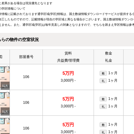
と差異がある場合は現況優先となります
の学区情報について
件情報に記載されております通学区域(学区)情報は、国土数値情報ダウンロードサービスが提供する小学
加工したものですので、記載情報が現在の学区域と異なる場合がございます。国土数値情報ダウンロ
えません。また、通学区域(学区)は毎年見直しの対象となりますので、そちらを踏まえ学区情報は参
ちらの物件の空室状況
賃料
敷金
図
部屋番号
共益費/管理費
礼金
5万円
1ヶ月
敷
106
3,000円
-
1ヶ月
礼
5万円
1ヶ月
敷
106
3,000円
-
1ヶ月
礼
5万円
1ヶ月
敷
106
3,000円
-
1ヶ月
礼