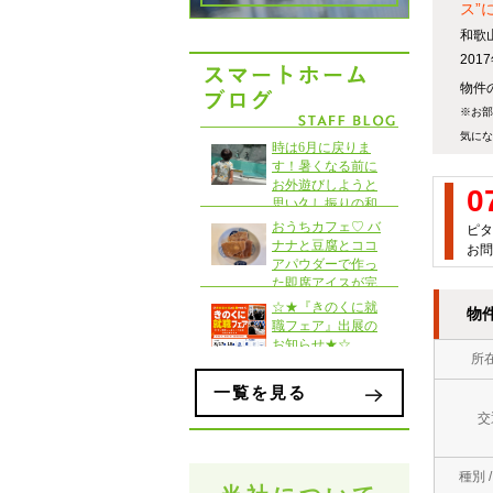
ス”
和歌
20
物件の
※お部
気にな
0
ピタ
お問
物
所
一覧を見る
交
種別 