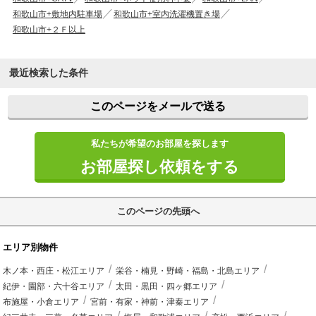
和歌山市+敷地内駐車場
和歌山市+室内洗濯機置き場
和歌山市+２Ｆ以上
最近検索した条件
このページをメールで送る
私たちが希望のお部屋を探します
お部屋探し依頼をする
このページの先頭へ
エリア別物件
木ノ本・西庄・松江エリア
栄谷・楠見・野崎・福島・北島エリア
紀伊・園部・六十谷エリア
太田・黒田・四ヶ郷エリア
布施屋・小倉エリア
宮前・有家・神前・津秦エリア