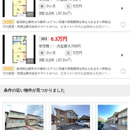
0ヶ月
5万円
敷
礼
2
3階
1LDK（37.3ｍ
）
経済的な都市ガス物件♪エアコン完備で初期費用を抑えられます☆和歌山
での賃貸・売買は株式会社スマートホーム ピタットハウスにお任せください＾＾
現地待ち合わせもＯＫです！！！まずはどんなことでもお気軽にお問合せください
(^^)/☆
6.3万円
303
-
4,700円
0ヶ月
5万円
敷
礼
2
3階
1LDK（37.3ｍ
）
経済的な都市ガス物件♪エアコン完備で初期費用を抑えられます☆和歌山
での賃貸・売買は株式会社スマートホーム ピタットハウスにお任せください＾＾
現地待ち合わせもＯＫです！！！まずはどんなことでもお気軽にお問合せください
(^^)/☆
条件の近い物件が見つかりました