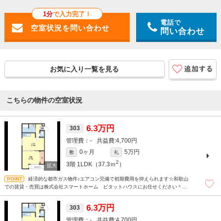
1分
で入力完了！
電話で
問い合わせ
お気に入り一覧を見る
こちらの物件の空室状況
6.3万円
303
-
4,700円
0ヶ月
5万円
敷
礼
2
3階
1LDK（37.3ｍ
）
経済的な都市ガス物件♪エアコン完備で初期費用を抑えられます☆和歌山
での賃貸・売買は株式会社スマートホーム ピタットハウスにお任せください＾＾
現地待ち合わせもＯＫです！！！まずはどんなことでもお気軽にお問合せください
(^^)/☆
6.3万円
303
-
4,700円