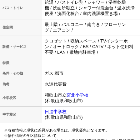
給湯 / バストイレ別 / シャワー / 浴室乾燥
機 / 洗面所独立 / シャワー付洗面台 / 温水洗浄
バス・トイレ
便座 / 洗面化粧台 / 室内洗濯機置き場 /
最上階 / バルコニー / 南向き / フローリン
住空間
グ / エアコン /
クロゼット / 収納スペース / TVインターホ
ン / オートロック / BS / CATV / ネット使用料
設備・サービス
不要 / LAN / 敷地内駐車場 /
特徴
ガス:都市
条件・その他
水道代実費
備考
和歌山市立
宮北小学校
小学校区
(和歌山県和歌山市)
日進中学校
中学校区
(和歌山県和歌山市)
※各種情報と現状に差異がある場合は、現状優先となります。
※物件情報の学区情報について