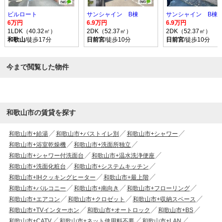
ビルロート
サンシャイン B棟
サンシャイン B棟
6万円
6.9万円
6.9万円
1LDK（40.32㎡）
2DK（52.37㎡）
2DK（52.37㎡）
和歌山
/徒歩17分
日前宮
/徒歩10分
日前宮
/徒歩10分
今まで閲覧した物件
和歌山市の賃貸を探す
和歌山市+給湯
和歌山市+バストイレ別
和歌山市+シャワー
和歌山市+浴室乾燥機
和歌山市+洗面所独立
和歌山市+シャワー付洗面台
和歌山市+温水洗浄便座
和歌山市+洗面化粧台
和歌山市+システムキッチン
和歌山市+IHクッキングヒーター
和歌山市+最上階
和歌山市+バルコニー
和歌山市+南向き
和歌山市+フローリング
和歌山市+エアコン
和歌山市+クロゼット
和歌山市+収納スペース
和歌山市+TVインターホン
和歌山市+オートロック
和歌山市+BS
和歌山市+CATV
和歌山市+ネット使用料不要
和歌山市+LAN