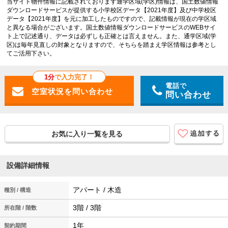
当サイト物件情報に記載されております通学区域(学区)情報は、国土数値情報
ダウンロードサービスが提供する小学校区データ【2021年度】及び中学校区
データ【2021年度】を元に加工したものですので、記載情報が現在の学区域
と異なる場合がございます。国土数値情報ダウンロードサービスのWEBサイ
ト上で記述通り、データは必ずしも正確とは言えません。また、通学区域(学
区)は毎年見直しの対象となりますので、そちらを踏まえ学区情報は参考とし
てご活用下さい。
1分
で入力完了！
電話で
問い合わせ
お気に入り一覧を見る
設備詳細情報
アパート / 木造
種別 / 構造
3階 / 3階
所在階 / 階数
1年
契約期間