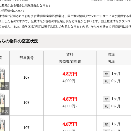
と差異がある場合は現況優先となります
の学区情報について
件情報に記載されております通学区域(学区)情報は、国土数値情報ダウンロードサービスが提供する小学
加工したものですので、記載情報が現在の学区域と異なる場合がございます。国土数値情報ダウンロ
えません。また、通学区域(学区)は毎年見直しの対象となりますので、そちらを踏まえ学区情報は参
ちらの物件の空室状況
賃料
敷金
図
部屋番号
共益費/管理費
礼金
4.8万円
1ヶ月
敷
107
4,000円
-
0ヶ月
礼
4.8万円
1ヶ月
敷
107
4,000円
-
0ヶ月
礼
4.8万円
1ヶ月
敷
107