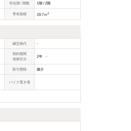
所在階 / 階数
1階 / 2階
2
専有面積
29.7ｍ
鍵交換代
-
契約期間
2年 -
借家区分
取引態様
媒介
バイク置き場