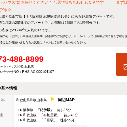
トハウス”にお任せください＾＾現地待ち合わせもＯＫです！！！まず
^^)/☆
山県和歌山市島【ＪＲ阪和線 紀伊駅徒歩15分】にある1K賃貸アパートです。
10年1月築の2階建てのアパートで、お部屋は2階建ての1階部分です。
2
広さは29.7ｍ
で人気の1Kです。
屋のもっと詳しい内容や入居時期、諸条件のご相談など、ホームページには掲載が間に合わず載せ
ることが御座いましたらお気軽にメールにて
お問い合わせ
ください。
73-488-8899
ットハウス和歌山北店
い合わせNO：RHS-ACI000104107
件基本情報
周辺MAP
在地
和歌山県和歌山市島
ＪＲ阪和線
「紀伊駅」
徒歩15分
通
ＪＲ和歌山線 「布施屋駅」 徒歩43分
ＪＲ和歌山線 「千旦駅」 徒歩55分