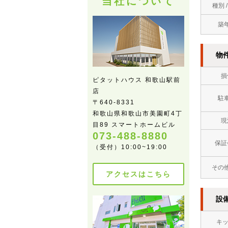
当社について
種別 
築
物
損
ピタットハウス 和歌山駅前
店
駐
〒640-8331
和歌山県和歌山市美園町4丁
現
目89 スマートホームビル
073-488-8880
保証
（受付）10:00~19:00
その
アクセスはこちら
設
キ