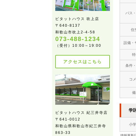
バス
ピタットハウス 吹上店
〒640-8137
住
和歌山市吹上2-4-58
073-488-1234
設備・
（受付）10:00～19:00
特
アクセスはこちら
条件
コ
備
学
ピタットハウス 紀三井寺店
〒641-0012
小
和歌山県和歌山市紀三井寺
863-33
情報更新日