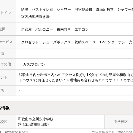
給湯
バストイレ別
シャワー
浴室乾燥機
洗面所独立
シャワー
・トイレ
室内洗濯機置き場
空間
角部屋
バルコニー
東南向き
エアコン
サービス
クロゼット
シューズボックス
収納スペース
TVインターホン
光
 徴
・その他
ガス:プロパン
和歌山市内や岩出市内へのアクセス良好な1Kタイプのお部屋☆和歌山
メント
トハウス”にお任せください＾＾現地待ち合わせもＯＫです！！！まずはど
 考
-
区情報
和歌山市立
川永小学校
学校区
中学校区
(和歌山県和歌山市)
：2026年08月06日
次回更新予定日：2026年08