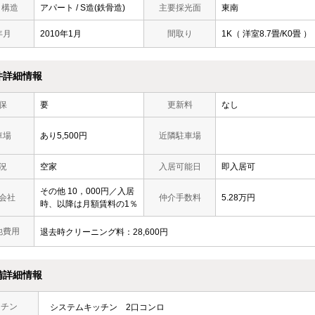
/ 構造
アパート / S造(鉄骨造)
主要採光面
東南
年月
2010年1月
間取り
1K（ 洋室8.7畳/K0畳 ）
件詳細情報
保
要
更新料
なし
車場
あり5,500円
近隣駐車場
況
空家
入居可能日
即入居可
その他 10，000円／入居
会社
仲介手数料
5.28万円
時、以降は月額賃料の1％
他費用
退去時クリーニング料：28,600円
備詳細情報
ッチン
システムキッチン
2口コンロ