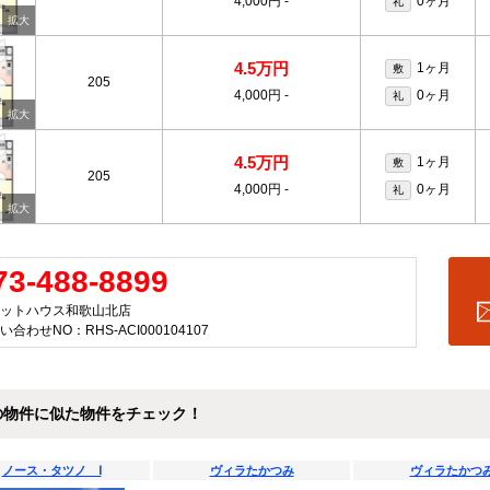
4,000円
-
0ヶ月
礼
4.5万円
1ヶ月
敷
205
4,000円
-
0ヶ月
礼
4.5万円
1ヶ月
敷
205
4,000円
-
0ヶ月
礼
73-488-8899
ットハウス和歌山北店
い合わせNO：RHS-ACI000104107
の物件に似た物件をチェック！
ノース・タツノ Ⅰ
ヴィラたかつみ
ヴィラたかつ