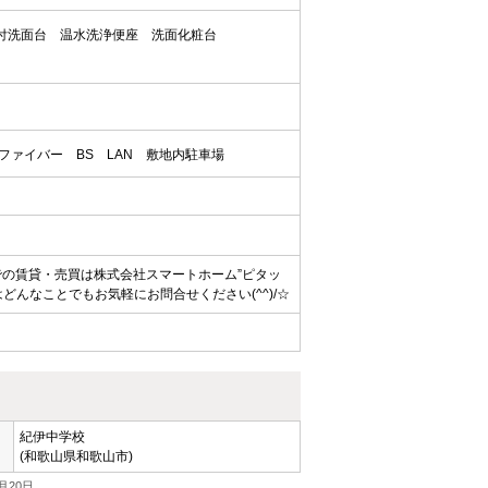
付洗面台
温水洗浄便座
洗面化粧台
ファイバー
BS
LAN
敷地内駐車場
での賃貸・売買は株式会社スマートホーム”ピタッ
んなことでもお気軽にお問合せください(^^)/☆
紀伊中学校
(和歌山県和歌山市)
月20日