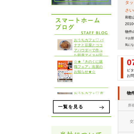
タッ
さい(
和歌
20
物件の
※お部
気にな
0
ピタ
お問
物
所
一覧を見る
交