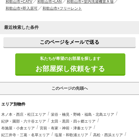
和歌山市+CATV
和歌山市+LAN
和歌山市+室内洗濯機置き場
和歌山市+即入居可
和歌山市+フリーレント
最近検索した条件
このページをメールで送る
私たちが希望のお部屋を探します
お部屋探し依頼をする
このページの先頭へ
エリア別物件
木ノ本・西庄・松江エリア
栄谷・楠見・野崎・福島・北島エリア
紀伊・園部・六十谷エリア
太田・黒田・四ヶ郷エリア
布施屋・小倉エリア
宮前・有家・神前・津秦エリア
紀三井寺・三葛・名草エリア
塩屋・和歌浦エリア
高松・西浜エリア