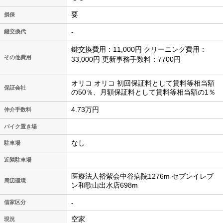
要
損保
-
鍵交換代
鍵交換費用：11,000円 クリーニング費用：
その他費用
33,000円 更新事務手数料：7700円
オリコ オリコ 初回保証料として賃料等相当額
保証会社
の50％、月額保証料として賃料等相当額の1％
4.73万円
仲介手数料
バイク置き場
なし
駐車場
近隣駐車場
医療法人裕紫会中谷病院1276m セブンイレブ
周辺環境
ン和歌山出水店698m
-
借家区分
空家
現況