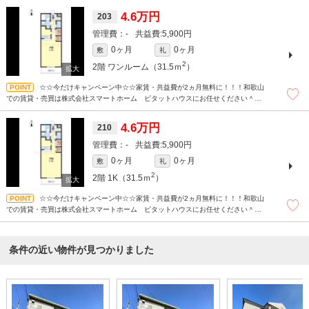
(^^)/☆
4.6万円
203
-
5,900円
0ヶ月
0ヶ月
敷
礼
2
2階
ワンルーム（31.5ｍ
）
☆☆今だけキャンペーン中☆☆家賃・共益費が2ヵ月無料に！！！和歌山
での賃貸・売買は株式会社スマートホーム ピタットハウスにお任せください＾＾
現地待ち合わせもＯＫです！！！まずはどんなことでもお気軽にお問合せください
(^^)/☆
4.6万円
210
-
5,900円
0ヶ月
0ヶ月
敷
礼
2
2階
1K（31.5ｍ
）
☆☆今だけキャンペーン中☆☆家賃・共益費が2ヵ月無料に！！！和歌山
での賃貸・売買は株式会社スマートホーム ピタットハウスにお任せください＾＾
現地待ち合わせもＯＫです！！！まずはどんなことでもお気軽にお問合せください
(^^)/☆
条件の近い物件が見つかりました