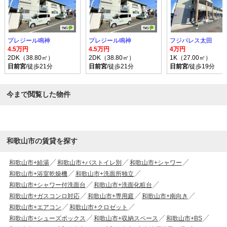
プレジール鳴神
プレジール鳴神
フジパレス太田
4.5万円
4.5万円
4万円
2DK（38.80㎡）
2DK（38.80㎡）
1K（27.00㎡）
日前宮
/徒歩21分
日前宮
/徒歩21分
日前宮
/徒歩19分
今まで閲覧した物件
和歌山市の賃貸を探す
和歌山市+給湯
和歌山市+バストイレ別
和歌山市+シャワー
和歌山市+浴室乾燥機
和歌山市+洗面所独立
和歌山市+シャワー付洗面台
和歌山市+洗面化粧台
和歌山市+ガスコンロ対応
和歌山市+専用庭
和歌山市+南向き
和歌山市+エアコン
和歌山市+クロゼット
和歌山市+シューズボックス
和歌山市+収納スペース
和歌山市+BS