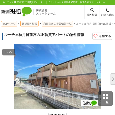
ルーチェ秋月 日前宮の1K賃貸アパート！｜ピタットハウス和歌山駅前店 株式会社スマートホーム
物件検索
お店へ連絡
TOPページ
賃貸物件検索
和歌山市の賃貸情報一覧
ルーチェ秋月 日前宮の1K賃貸ア
ルーチェ秋月
日前宮の1K賃貸アパートの物件情報
1 / 27
一覧