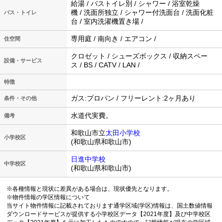
給湯 / バストイレ別 / シャワー / 浴室乾燥
機 / 洗面所独立 / シャワー付洗面台 / 洗面化粧
バス・トイレ
台 / 室内洗濯機置き場 /
専用庭 / 南向き / エアコン /
住空間
クロゼット / シューズボックス / 収納スペー
設備・サービス
ス / BS / CATV / LAN /
特徴
ガス:プロパン / フリーレント:2ヶ月あり
条件・その他
水道代実費。
備考
和歌山市立
太田小学校
小学校区
(和歌山県和歌山市)
日進中学校
中学校区
(和歌山県和歌山市)
※各種情報と現状に差異がある場合は、現状優先となります。
※物件情報の学区情報について
当サイト物件情報に記載されております通学区域(学区)情報は、国土数値情報
ダウンロードサービスが提供する小学校区データ【2021年度】及び中学校区