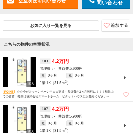
問い合わせ
お気に入り一覧を見る
こちらの物件の空室状況
4.2万円
103
-
5,900円
0ヶ月
0ヶ月
敷
礼
2
1階
1K（31.5ｍ
）
☆☆今だけキャンペーン中☆☆家賃・共益費が2ヵ月無料に！！！和歌山
での賃貸・売買は株式会社スマートホーム ピタットハウスにお任せください＾＾
現地待ち合わせもＯＫです！！！まずはどんなことでもお気軽にお問合せください
(^^)/☆
4.2万円
107
-
5,900円
0ヶ月
0ヶ月
敷
礼
2
1階
1K（31.5ｍ
）