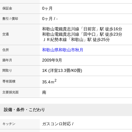
0ヶ月
保証金
0ヶ月 / -
敷引 / 償却
和歌山電鐵貴志川線「日前宮」駅 徒歩16分
和歌山電鐵貴志川線「田中口」駅 徒歩23分
交通
ＪＲ紀勢本線「和歌山」駅 徒歩25分
和歌山県和歌山市秋月
住所
2009年9月
築年月
1K (洋室13.3畳/K0畳)
間取り
2
35.4ｍ
専有面積
南
主要採光面
設備・条件・こだわり
ガスコンロ対応 /
キッチン