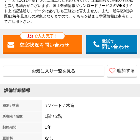
データ【2021年度】を元に加工したものですので、記載情報が現在の学区域
と異なる場合がございます。国土数値情報ダウンロードサービスのWEBサイ
ト上で記述通り、データは必ずしも正確とは言えません。また、通学区域(学
区)は毎年見直しの対象となりますので、そちらを踏まえ学区情報は参考とし
てご活用下さい。
1分
で入力完了！
電話で
問い合わせ
お気に入り一覧を見る
設備詳細情報
アパート / 木造
種別 / 構造
1階 / 2階
所在階 / 階数
1年
契約期間
なし
更新料