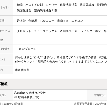
給湯
バストイレ別
シャワー
追焚機能浴室
浴室乾燥機
洗面所
・トイレ
洗面化粧台
室内洗濯機置き場
空間
最上階
角部屋
バルコニー
東南向き
エアコン
サービス
クロゼット
シューズボックス
収納スペース
TVインターホン
光
 徴
・その他
ガス:プロパン
何かと便利なコンビニ徒歩6分、角部屋です(^^♪和歌山での賃貸・売
メント
任せください＾＾現地待ち合わせもＯＫです！！！まずはどんなことでもお
 考
水道代実費
区情報
和歌山市立
八幡台小学校
学校区
中学校区
(和歌山県和歌山市)
：2026年08月08日
次回更新予定日：2026年08