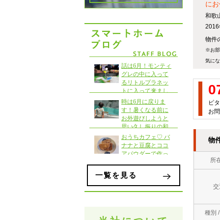
にお
和歌
20
物件の
※お部
気にな
0
ピタ
お問
物
所
一覧を見る
交
種別 