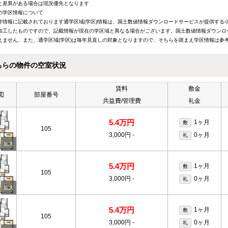
と差異がある場合は現況優先となります
の学区情報について
件情報に記載されております通学区域(学区)情報は、国土数値情報ダウンロードサービスが提供する小学
加工したものですので、記載情報が現在の学区域と異なる場合がございます。国土数値情報ダウンロ
えません。また、通学区域(学区)は毎年見直しの対象となりますので、そちらを踏まえ学区情報は参
ちらの物件の空室状況
賃料
敷金
図
部屋番号
共益費/管理費
礼金
5.4万円
1ヶ月
敷
105
3,000円
-
0ヶ月
礼
5.4万円
1ヶ月
敷
105
3,000円
-
0ヶ月
礼
5.4万円
1ヶ月
敷
105
3,000円
-
0ヶ月
礼