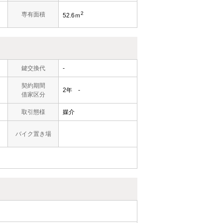
2
専有面積
52.6ｍ
鍵交換代
-
契約期間
2年 -
借家区分
取引態様
媒介
バイク置き場