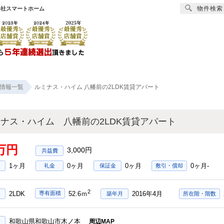
物件検索
会社スマートホーム
賃貸
売買
オーナー様へ
リフォーム
会社
情報一覧
ルミナス・ハイム 八幡前の2LDK賃貸アパート
ナス・ハイム 八幡前の2LDK賃貸アパート
9万円
3,000円
1ヶ月
0ヶ月
0ヶ月
0ヶ月-
礼金
保証金
敷引・償却
2
2LDK
2016年4月
専有面積
52.6ｍ
築年月
所在階・階数
和歌山県和歌山市木ノ本
周辺MAP