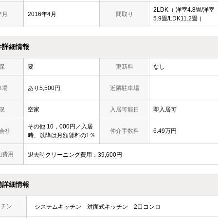
2LDK（ 洋室4.8畳/洋室
年月
2016年4月
間取り
5.9畳/LDK11.2畳 ）
件詳細情報
保
要
更新料
なし
車場
あり5,500円
近隣駐車場
況
空家
入居可能日
即入居可
その他 10，000円／入居
会社
仲介手数料
6.49万円
時、以降は月額賃料の1％
他費用
退去時クリーニング費用：39,600円
備詳細情報
ッチン
システムキッチン
対面式キッチン
2口コンロ