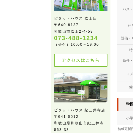
バス
ピタットハウス 吹上店
〒640-8137
住
和歌山市吹上2-4-58
073-488-1234
設備・
（受付）10:00～19:00
特
アクセスはこちら
条件
コ
備
学
ピタットハウス 紀三井寺店
〒641-0012
小
和歌山県和歌山市紀三井寺
情報更新日
863-33