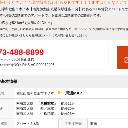
任せください＾＾現地待ち合わせもＯＫです！！！まずはどんなことでもお
山県和歌山市木ノ本【南海加太線 八幡前駅徒歩11分】にある2LDK賃貸アパートで
16年4月築の2階建てのアパートで、お部屋は2階建ての2階部分です。
2
広さは52.6ｍ
で人気の2LDKです。
屋のもっと詳しい内容や入居時期、諸条件のご相談など、ホームページには掲載が間に合わず載せ
ることが御座いましたらお気軽にメールにて
お問い合わせ
ください。
73-488-8899
ットハウス和歌山北店
い合わせNO：RHS-ACI000072205
件基本情報
周辺MAP
在地
和歌山県和歌山市木ノ本
南海加太線
「八幡前駅」
徒歩11分
通
南海加太線 「西ノ庄駅」 徒歩20分
南海加太線 「中松江駅」 徒歩23分
/ 構造
アパート / 木造
主要採光面
東南