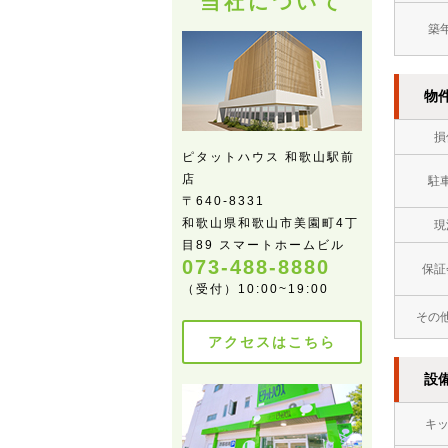
当社について
築
物
損
ピタットハウス 和歌山駅前
店
駐
〒640-8331
和歌山県和歌山市美園町4丁
現
目89 スマートホームビル
073-488-8880
保証
（受付）10:00~19:00
その
アクセスはこちら
設
キ