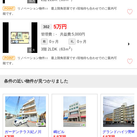
リノベーション物件♪♪ 最上階角部屋です♪現地待ち合わせでのご案内可
能です。
5万円
302
-
5,000円
0ヶ月
0ヶ月
敷
礼
2
3階
2LDK（63ｍ
）
リノベーション物件♪♪ 最上階角部屋です♪現地待ち合わせでのご案内可
能です。
条件の近い物件が見つかりました
ガーデンテラス紀ノ川
嶋ビル
グランドハイツ野崎
5万円
5.9万円
4.9万円