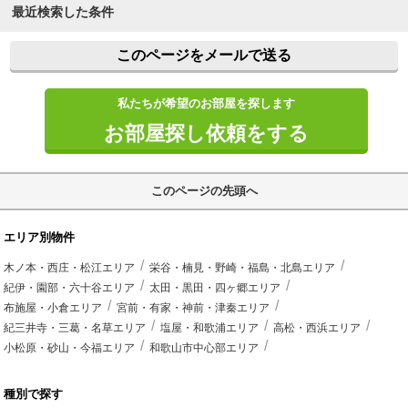
最近検索した条件
このページをメールで送る
私たちが希望のお部屋を探します
お部屋探し依頼をする
このページの先頭へ
エリア別物件
木ノ本・西庄・松江エリア
栄谷・楠見・野崎・福島・北島エリア
紀伊・園部・六十谷エリア
太田・黒田・四ヶ郷エリア
布施屋・小倉エリア
宮前・有家・神前・津秦エリア
紀三井寺・三葛・名草エリア
塩屋・和歌浦エリア
高松・西浜エリア
小松原・砂山・今福エリア
和歌山市中心部エリア
種別で探す