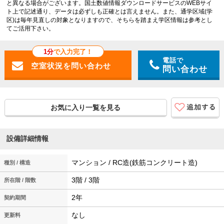
と異なる場合がございます。国土数値情報ダウンロードサービスのWEBサイ
ト上で記述通り、データは必ずしも正確とは言えません。また、通学区域(学
区)は毎年見直しの対象となりますので、そちらを踏まえ学区情報は参考とし
てご活用下さい。
1分
で入力完了！
電話で
問い合わせ
お気に入り一覧を見る
設備詳細情報
マンション / RC造(鉄筋コンクリート造)
種別 / 構造
3階 / 3階
所在階 / 階数
2年
契約期間
なし
更新料