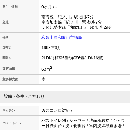
0ヶ月 / -
敷引 / 償却
南海線「紀ノ川」駅 徒歩7分
南海加太線「紀ノ川」駅 徒歩7分
交通
ＪＲ紀勢本線「和歌山市」駅 徒歩29分
和歌山県和歌山市福島
住所
1998年3月
築年月
2LDK (和室6畳/洋室6畳/LDK16畳)
間取り
2
63ｍ
専有面積
南
主要採光面
設備・条件・こだわり
ガスコンロ対応 /
キッチン
バストイレ別 / シャワー / 洗面所独立 / シャワ
バス・トイレ
ー付洗面台 / 洗面化粧台 / 室内洗濯機置き場 /