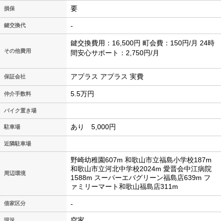
要
損保
-
鍵交換代
鍵交換費用：16,500円 町会費：150円/月 24時
その他費用
間安心サポート：2,750円/月
アプラス アプラス 実費
保証会社
5.5万円
仲介手数料
バイク置き場
あり 5,000円
駐車場
近隣駐車場
野崎幼稚園607m 和歌山市立福島小学校187m
和歌山市立河北中学校2024m 愛晋会中江病院
周辺環境
1588m スーパーエバグリーン福島店639m フ
ァミリーマート和歌山福島店311m
-
借家区分
空家
現況