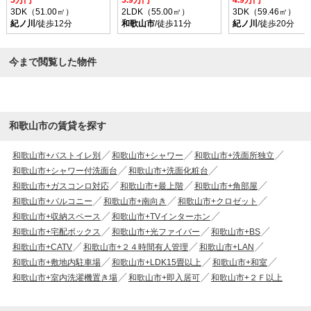
3DK（51.00㎡）
2LDK（55.00㎡）
3DK（59.46㎡）
紀ノ川
/徒歩12分
和歌山市
/徒歩11分
紀ノ川
/徒歩20分
今まで閲覧した物件
和歌山市の賃貸を探す
和歌山市+バストイレ別
和歌山市+シャワー
和歌山市+洗面所独立
和歌山市+シャワー付洗面台
和歌山市+洗面化粧台
和歌山市+ガスコンロ対応
和歌山市+最上階
和歌山市+角部屋
和歌山市+バルコニー
和歌山市+南向き
和歌山市+クロゼット
和歌山市+収納スペース
和歌山市+TVインターホン
和歌山市+宅配ボックス
和歌山市+光ファイバー
和歌山市+BS
和歌山市+CATV
和歌山市+２４時間有人管理
和歌山市+LAN
和歌山市+敷地内駐車場
和歌山市+LDK15畳以上
和歌山市+和室
和歌山市+室内洗濯機置き場
和歌山市+即入居可
和歌山市+２Ｆ以上