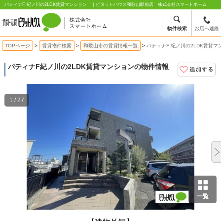
パティナF 紀ノ川の2LDK賃貸マンション！｜ピタットハウス和歌山駅前店 株式会社スマートホーム
物件検索
お店へ連絡
TOPページ
賃貸物件検索
和歌山市の賃貸情報一覧
パティナF 紀ノ川の2LDK賃貸マ
パティナF
紀ノ川の2LDK賃貸マンションの物件情報
1 / 27
一覧