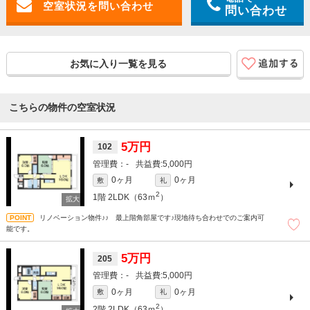
問い合わせ
お気に入り一覧を見る
こちらの物件の空室状況
5万円
102
-
5,000円
0ヶ月
0ヶ月
敷
礼
2
1階
2LDK（63ｍ
）
リノベーション物件♪♪ 最上階角部屋です♪現地待ち合わせでのご案内可
能です。
5万円
205
-
5,000円
0ヶ月
0ヶ月
敷
礼
2
2階
2LDK（63ｍ
）