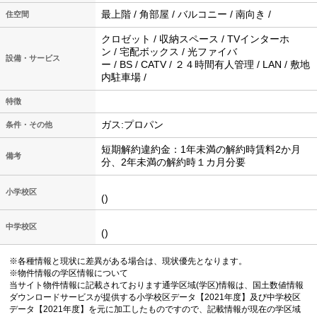
最上階 / 角部屋 / バルコニー / 南向き /
住空間
クロゼット / 収納スペース / TVインターホ
ン / 宅配ボックス / 光ファイバ
設備・サービス
ー / BS / CATV / ２４時間有人管理 / LAN / 敷地
内駐車場 /
特徴
ガス:プロパン
条件・その他
短期解約違約金：1年未満の解約時賃料2か月
備考
分、2年未満の解約時１カ月分要
小学校区
()
中学校区
()
※各種情報と現状に差異がある場合は、現状優先となります。
※物件情報の学区情報について
当サイト物件情報に記載されております通学区域(学区)情報は、国土数値情報
ダウンロードサービスが提供する小学校区データ【2021年度】及び中学校区
データ【2021年度】を元に加工したものですので、記載情報が現在の学区域