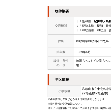
物件概要
ＪＲ阪和線
紀伊中ノ島
交通機関
ＪＲ紀勢本線 紀和 徒歩
ＪＲ和歌山線 和歌山 徒
住所
和歌山県和歌山市中之島
築年数
1989年6月
設備・条件
給湯 / バストイレ別 / バル
の一例
場 /
学区情報
和歌山市立
中之島小
小学校区
(和歌山県和歌山市)
※各種情報と差異がある場合は現況優先となります
※物件情報の学区情報について
当サイト物件情報に記載されております通学区域(学区)