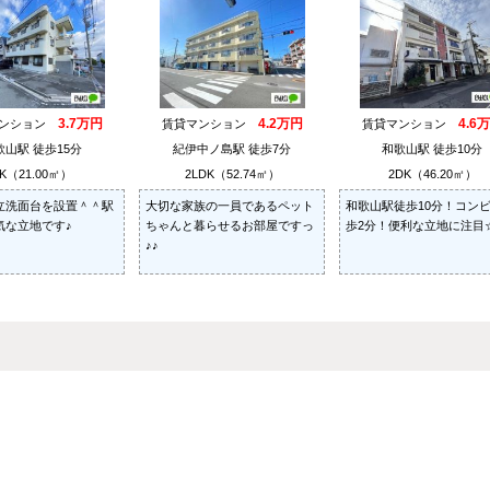
3.7万円
4.2万円
4.6
マンション
賃貸マンション
賃貸マンション
歌山駅 徒歩15分
紀伊中ノ島駅 徒歩7分
和歌山駅 徒歩10分
K（21.00㎡）
2LDK（52.74㎡）
2DK（46.20㎡）
立洗面台を設置＾＾駅
大切な家族の一員であるペット
和歌山駅徒歩10分！コン
気な立地です♪
ちゃんと暮らせるお部屋ですっ
歩2分！便利な立地に注目
♪♪