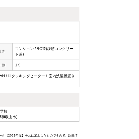
マンション / RC造(鉄筋コンクリー
構造
ト造)
一例
1K
 / LAN / IHクッキングヒーター / 室内洗濯機置き
学校
県和歌山市)
ータ【2021年度】を元に加工したものですので、記載情