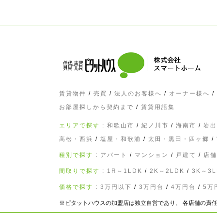
賃貸物件
/
売買
/
法人のお客様へ
/
オーナー様へ
/
お部屋探しから契約まで
/
賃貸用語集
エリアで探す
:
和歌山市
/
紀ノ川市
/
海南市
/
岩出
高松・西浜
/
塩屋・和歌浦
/
太田・黒田・四ヶ郷
/
種別で探す
:
アパート
/
マンション
/
戸建て
/
店舗
間取りで探す
:
1R～1LDK
/
2K～2LDK
/
3K～3L
価格で探す
:
3万円以下
/
3万円台
/
4万円台
/
5万
※ピタットハウスの加盟店は独立自営であり、 各店舗