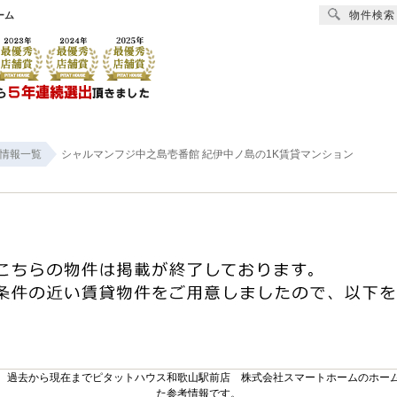
物件検索
ーム
賃貸
売買
オーナー様へ
リフォーム
会社
情報一覧
シャルマンフジ中之島壱番館 紀伊中ノ島の1K賃貸マンション
。過去から現在までピタットハウス和歌山駅前店 株式会社スマートホームのホー
た参考情報です。