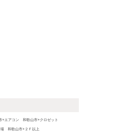
市+エアコン
和歌山市+クロゼット
き場
和歌山市+２Ｆ以上