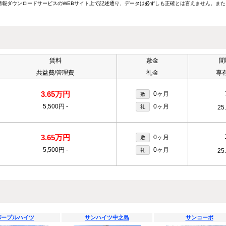
報ダウンロードサービスのWEBサイト上で記述通り、データは必ずしも正確とは言えません。また
賃料
敷金
間
共益費/管理費
礼金
専
3.65万円
0ヶ月
敷
5,500円
-
0ヶ月
礼
25
3.65万円
0ヶ月
敷
5,500円
-
0ヶ月
礼
25
パープルハイツ
サンハイツ中之島
サンコーポ