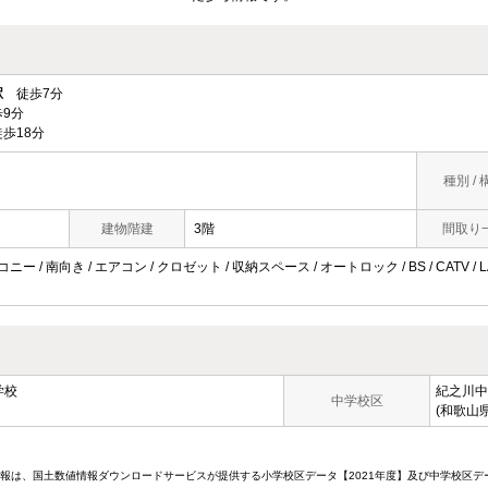
駅
徒歩7分
9分
歩18分
種別 / 
建物階建
3階
間取り
コニー / 南向き / エアコン / クロゼット / 収納スペース / オートロック / BS / CATV
学校
紀之川中
中学校区
(和歌山
情報は、国土数値情報ダウンロードサービスが提供する小学校区データ【2021年度】及び中学校区デ