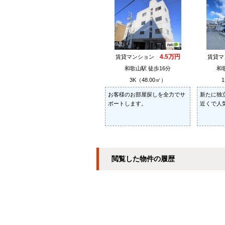
4.5万円
賃貸マンション
賃貸
和歌山駅 徒歩16分
和
3K（48.00㎡）
1
お客様のお部屋探しを全力でサ
新たに独
ポートします。
近くで人
閲覧した物件の履歴