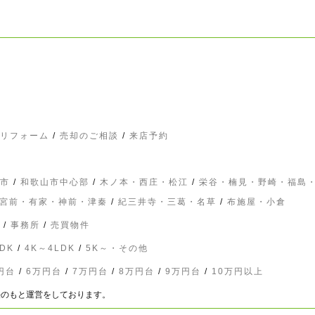
リフォーム
/
売却のご相談
/
来店予約
市
/
和歌山市中心部
/
木ノ本・西庄・松江
/
栄谷・楠見・野崎・福島
宮前・有家・神前・津秦
/
紀三井寺・三葛・名草
/
布施屋・小倉
/
事務所
/
売買物件
DK
/
4K～4LDK
/
5K～・その他
円台
/
6万円台
/
7万円台
/
8万円台
/
9万円台
/
10万円以上
の責任のもと運営をしております。