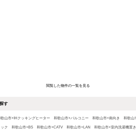
閲覧した物件の一覧を見る
探す
和歌山市+IHクッキングヒーター
和歌山市+バルコニー
和歌山市+南向き
和歌山
ロック
和歌山市+BS
和歌山市+CATV
和歌山市+LAN
和歌山市+室内洗濯機置