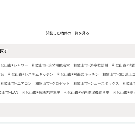
閲覧した物件の一覧を見る
探す
和歌山市+シャワー
和歌山市+追焚機能浴室
和歌山市+浴室乾燥機
和歌山市+洗
粧台
和歌山市+システムキッチン
和歌山市+対面式キッチン
和歌山市+3口以上
和歌山市+エアコン
和歌山市+クロゼット
和歌山市+シューズボックス
和歌山
歌山市+LAN
和歌山市+敷地内駐車場
和歌山市+室内洗濯機置き場
和歌山市+即