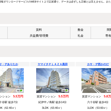
報ダウンロードサービスのWEBサイト上で記述通り、データは必ずしも正確とは言えません。また
賃料
敷金
間
共益費/管理費
礼金
専
サ・デありたか
ヤマイチＰＬＡＺＡ黒田
カサ・デ西かのだ
5.5万円
5.5万円
5.8
マンション
賃貸マンション
賃貸マンション
十谷駅 徒歩7分
紀伊中ノ島駅 徒歩14分
六十谷駅 徒歩4分
DK（62.40㎡）
3LDK（63.40㎡）
1LDK（53.60㎡）