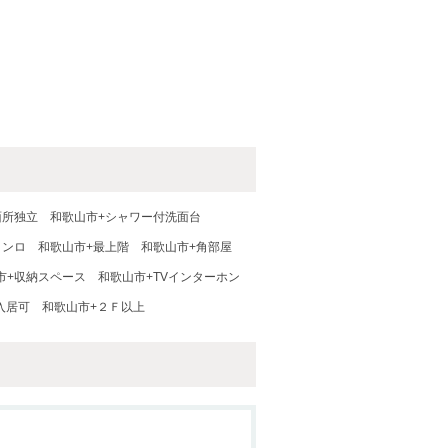
面所独立
和歌山市+シャワー付洗面台
コンロ
和歌山市+最上階
和歌山市+角部屋
市+収納スペース
和歌山市+TVインターホン
入居可
和歌山市+２Ｆ以上