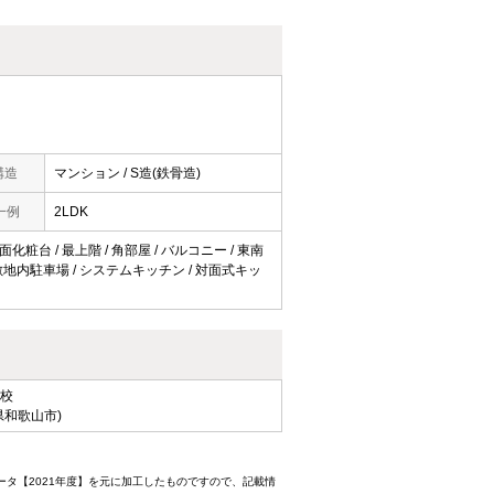
構造
マンション / S造(鉄骨造)
一例
2LDK
化粧台 / 最上階 / 角部屋 / バルコニー / 東南
 / 敷地内駐車場 / システムキッチン / 対面式キッ
校
県和歌山市)
ータ【2021年度】を元に加工したものですので、記載情