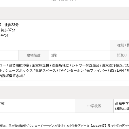
駅
徒歩23分
徒歩37分
42分
種別 / 
建物階建
2階
間取り
ワー / 追焚機能浴室 / 浴室乾燥機 / 洗面所独立 / シャワー付洗面台 / 温水洗浄便座 / 洗面
ト / シューズボックス / 収納スペース / TVインターホン / 光ファイバー / BS / LAN
室内洗濯機置き場 /
学校
高積中学
中学校区
(和歌山
情報は、国土数値情報ダウンロードサービスが提供する小学校区データ【2021年度】及び中学校区デ