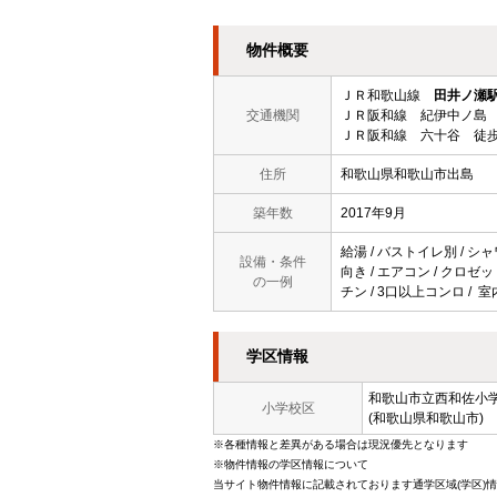
物件概要
ＪＲ和歌山線
田井ノ瀬
交通機関
ＪＲ阪和線 紀伊中ノ島 
ＪＲ阪和線 六十谷 徒歩
住所
和歌山県和歌山市出島
築年数
2017年9月
給湯 / バストイレ別 / シャ
設備・条件
向き / エアコン / クロゼッ
の一例
チン / 3口以上コンロ / 
学区情報
和歌山市立
西和佐小
小学校区
(和歌山県和歌山市)
※各種情報と差異がある場合は現況優先となります
※物件情報の学区情報について
当サイト物件情報に記載されております通学区域(学区)