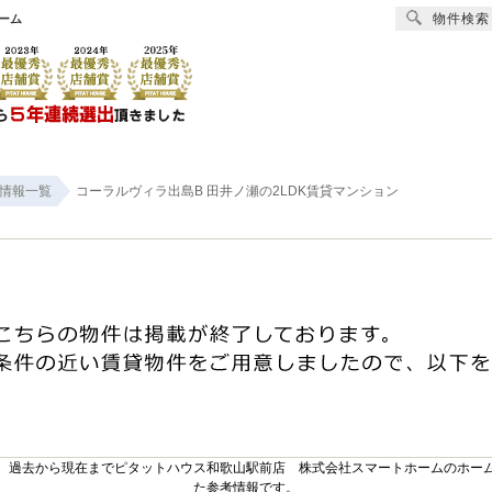
物件検索
ーム
賃貸
売買
オーナー様へ
リフォーム
会社
情報一覧
コーラルヴィラ出島B 田井ノ瀬の2LDK賃貸マンション
。過去から現在までピタットハウス和歌山駅前店 株式会社スマートホームのホー
た参考情報です。