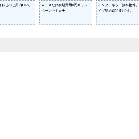
合わせのご案内OKで
★☆今だけ初期費用0円キャン
インターネット無料物件(
ペーン中！☆★
イダ契約別途要)です。