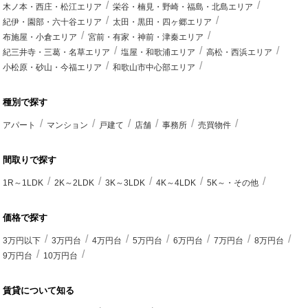
木ノ本・西庄・松江エリア
栄谷・楠見・野崎・福島・北島エリア
紀伊・園部・六十谷エリア
太田・黒田・四ヶ郷エリア
布施屋・小倉エリア
宮前・有家・神前・津秦エリア
紀三井寺・三葛・名草エリア
塩屋・和歌浦エリア
高松・西浜エリア
小松原・砂山・今福エリア
和歌山市中心部エリア
種別で探す
アパート
マンション
戸建て
店舗
事務所
売買物件
間取りで探す
1R～1LDK
2K～2LDK
3K～3LDK
4K～4LDK
5K～・その他
価格で探す
3万円以下
3万円台
4万円台
5万円台
6万円台
7万円台
8万円台
9万円台
10万円台
賃貸について知る