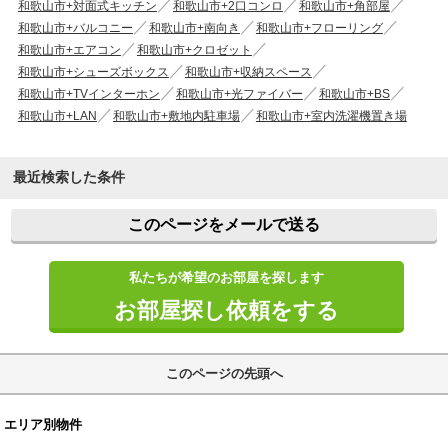
和歌山市+対面式キッチン
和歌山市+2口コンロ
和歌山市+角部屋
和歌山市+バルコニー
和歌山市+南向き
和歌山市+フローリング
和歌山市+エアコン
和歌山市+クロゼット
和歌山市+シューズボックス
和歌山市+収納スペース
和歌山市+TVインターホン
和歌山市+光ファイバー
和歌山市+BS
和歌山市+LAN
和歌山市+敷地内駐車場
和歌山市+室内洗濯機置き場
最近検索した条件
このページをメールで送る
私たちが希望のお部屋を探します
お部屋探し依頼をする
このページの先頭へ
エリア別物件