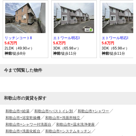
リッチンコートⅡ
エトワール明石Ⅰ
エトワール明石Ⅰ
5.6万円
5.6万円
5.6万円
2LDK（49.90㎡）
3DK（65.98㎡）
3DK（65.98㎡）
神前
/徒歩8分
神前
/徒歩11分
神前
/徒歩11分
今まで閲覧した物件
和歌山市の賃貸を探す
和歌山市+給湯
和歌山市+バストイレ別
和歌山市+シャワー
和歌山市+浴室乾燥機
和歌山市+洗面所独立
和歌山市+シャワー付洗面台
和歌山市+温水洗浄便座
和歌山市+洗面化粧台
和歌山市+システムキッチン