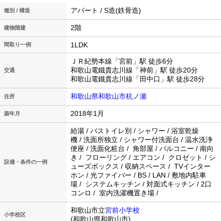
アパート / S造(鉄骨造)
種別 / 構造
2階
建物階建
1LDK
間取り一例
ＪＲ紀勢本線「宮前」駅 徒歩6分
和歌山電鐵貴志川線「神前」駅 徒歩20分
交通
和歌山電鐵貴志川線「田中口」駅 徒歩28分
和歌山県和歌山市杭ノ瀬
住所
2018年1月
築年月
給湯 / バストイレ別 / シャワー / 浴室乾燥
機 / 洗面所独立 / シャワー付洗面台 / 温水洗浄
便座 / 洗面化粧台 / 角部屋 / バルコニー / 南向
き / フローリング / エアコン / クロゼット / シ
設備・条件の一例
ューズボックス / 収納スペース / TVインター
ホン / 光ファイバー / BS / LAN / 敷地内駐車
場 / システムキッチン / 対面式キッチン / 2口
コンロ / 室内洗濯機置き場 /
和歌山市立
宮前小学校
小学校区
(和歌山県和歌山市)