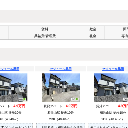
賃料
敷金
間
共益費/管理費
礼金
専
セジュール黒田
セジュール黒田
セジュール黒田
4.9万円
4.9万円
4.9万
アパート
賃貸アパート
賃貸アパート
歌山駅 徒歩10分
和歌山駅 徒歩10分
和歌山駅 徒歩10分
DK（40.40㎡）
2DK（40.40㎡）
2DK（40.40㎡）
やTVインターホンなど
ＪＲ阪和線 ・和歌山駅から徒歩
モニタ付きインターホン・