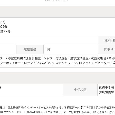
6分
25分
歩29分
種別 / 
建物階建
3階
間取り
ワー / 浴室乾燥機 / 洗面所独立 / シャワー付洗面台 / 温水洗浄便座 / 洗面化粧台 / 角部屋
ンターホン / オートロック / BS / CATV / システムキッチン / IHクッキングヒーター 
校
伏虎中学校
中学校区
(和歌山県和
情報は、国土数値情報ダウンロードサービスが提供する小学校区データ【2021年度】及び中学校区デ
報ダウンロードサービスのWEBサイト上で記述通り、データは必ずしも正確とは言えません。また