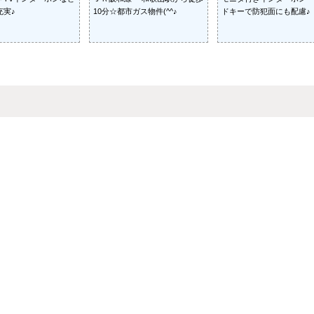
充実♪
10分☆都市ガス物件(^^♪
ドキーで防犯面にも配慮♪