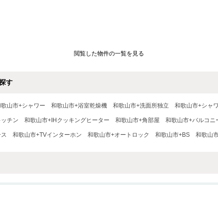
閲覧した物件の一覧を見る
探す
和歌山市+シャワー
和歌山市+浴室乾燥機
和歌山市+洗面所独立
和歌山市+シャ
キッチン
和歌山市+IHクッキングヒーター
和歌山市+角部屋
和歌山市+バルコニ
ース
和歌山市+TVインターホン
和歌山市+オートロック
和歌山市+BS
和歌山市