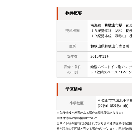
物件概要
南海線
和歌山市駅
徒歩
交通機関
ＪＲ紀勢本線 紀和 徒歩
ＪＲ紀勢本線 和歌山 徒
住所
和歌山県和歌山市寄合町
築年数
2015年11月
設備・条件
給湯 / バストイレ別 / シャ
の一例
ト / 収納スペース / TVイ
学区情報
和歌山市立
城北小学
小学校区
(和歌山県和歌山市)
※各種情報と差異がある場合は現況優先となります
※物件情報の学区情報について
当サイト物件情報に記載されております通学区域(学区)
報が現在の学区域と異なる場合がございます。国土数値情