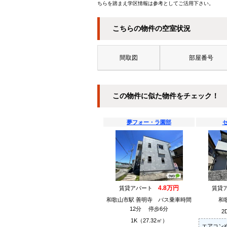
ちらを踏まえ学区情報は参考としてご活用下さい。
こちらの物件の空室状況
間取図
部屋番号
この物件に似た物件をチェック！
夢フォー・ラ園部
4.8万円
賃貸アパート
賃貸
和歌山市駅 善明寺 バス乗車時間
和
12分 停歩6分
2
1K（27.32㎡）
エアコン