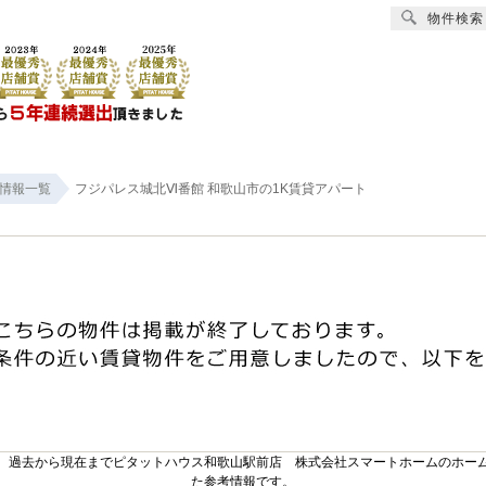
物件検索
賃貸
売買
オーナー様へ
リフォーム
会社
情報一覧
フジパレス城北Ⅵ番館 和歌山市の1K賃貸アパート
。過去から現在までピタットハウス和歌山駅前店 株式会社スマートホームのホー
た参考情報です。