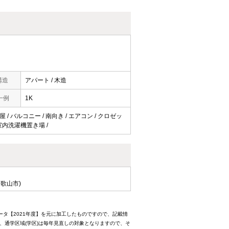
構造
アパート / 木造
一例
1K
 / バルコニー / 南向き / エアコン / クロゼッ
/ 室内洗濯機置き場 /
歌山市)
ータ【2021年度】を元に加工したものですので、記載情
、通学区域(学区)は毎年見直しの対象となりますので、そ