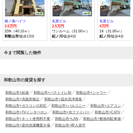
雄ノ湊ハイツ
丸富ビル
丸富ビル
3.5万円
2.5万円
4万円
2DK（40.10㎡）
ワンルーム（31.00㎡）
1K（31.00㎡）
和歌山市
/徒歩13分
紀ノ川
/徒歩4分
紀ノ川
/徒歩4分
今まで閲覧した物件
和歌山市の賃貸を探す
和歌山市+給湯
和歌山市+バストイレ別
和歌山市+シャワー
和歌山市+洗面所独立
和歌山市+温水洗浄便座
和歌山市+ガスコンロ対応
和歌山市+バルコニー
和歌山市+エアコン
和歌山市+TVインターホン
和歌山市+光ファイバー
和歌山市+CATV
和歌山市+ネット使用料不要
和歌山市+LAN
和歌山市+敷地内駐車場
和歌山市+室内洗濯機置き場
和歌山市+即入居可