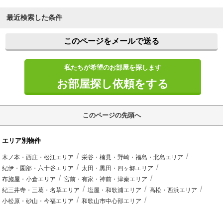
最近検索した条件
このページをメールで送る
私たちが希望のお部屋を探します
お部屋探し依頼をする
このページの先頭へ
エリア別物件
木ノ本・西庄・松江エリア
栄谷・楠見・野崎・福島・北島エリア
紀伊・園部・六十谷エリア
太田・黒田・四ヶ郷エリア
布施屋・小倉エリア
宮前・有家・神前・津秦エリア
紀三井寺・三葛・名草エリア
塩屋・和歌浦エリア
高松・西浜エリア
小松原・砂山・今福エリア
和歌山市中心部エリア