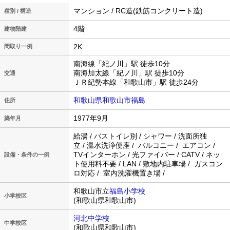
マンション / RC造(鉄筋コンクリート造)
種別 / 構造
4階
建物階建
2K
間取り一例
南海線「紀ノ川」駅 徒歩10分
南海加太線「紀ノ川」駅 徒歩10分
交通
ＪＲ紀勢本線「和歌山市」駅 徒歩24分
和歌山県和歌山市福島
住所
1977年9月
築年月
給湯 / バストイレ別 / シャワー / 洗面所独
立 / 温水洗浄便座 / バルコニー / エアコン /
TVインターホン / 光ファイバー / CATV / ネッ
設備・条件の一例
ト使用料不要 / LAN / 敷地内駐車場 / ガスコン
ロ対応 / 室内洗濯機置き場 /
和歌山市立
福島小学校
小学校区
(和歌山県和歌山市)
河北中学校
中学校区
(和歌山県和歌山市)