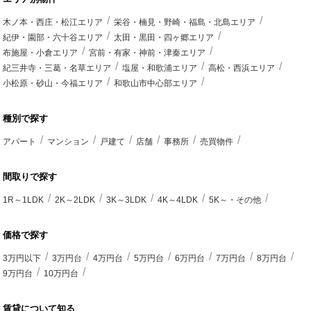
木ノ本・西庄・松江エリア
栄谷・楠見・野崎・福島・北島エリア
紀伊・園部・六十谷エリア
太田・黒田・四ヶ郷エリア
布施屋・小倉エリア
宮前・有家・神前・津秦エリア
紀三井寺・三葛・名草エリア
塩屋・和歌浦エリア
高松・西浜エリア
小松原・砂山・今福エリア
和歌山市中心部エリア
種別で探す
アパート
マンション
戸建て
店舗
事務所
売買物件
間取りで探す
1R～1LDK
2K～2LDK
3K～3LDK
4K～4LDK
5K～・その他
価格で探す
3万円以下
3万円台
4万円台
5万円台
6万円台
7万円台
8万円台
9万円台
10万円台
賃貸について知る