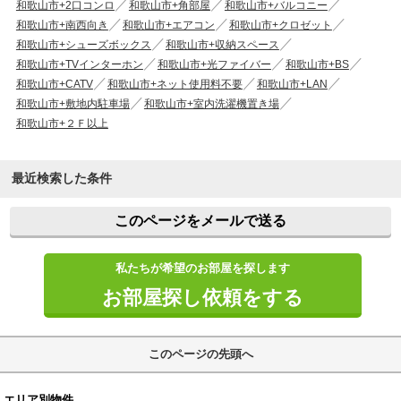
和歌山市+2口コンロ
和歌山市+角部屋
和歌山市+バルコニー
和歌山市+南西向き
和歌山市+エアコン
和歌山市+クロゼット
和歌山市+シューズボックス
和歌山市+収納スペース
和歌山市+TVインターホン
和歌山市+光ファイバー
和歌山市+BS
和歌山市+CATV
和歌山市+ネット使用料不要
和歌山市+LAN
和歌山市+敷地内駐車場
和歌山市+室内洗濯機置き場
和歌山市+２Ｆ以上
最近検索した条件
このページをメールで送る
私たちが希望のお部屋を探します
お部屋探し依頼をする
このページの先頭へ
エリア別物件