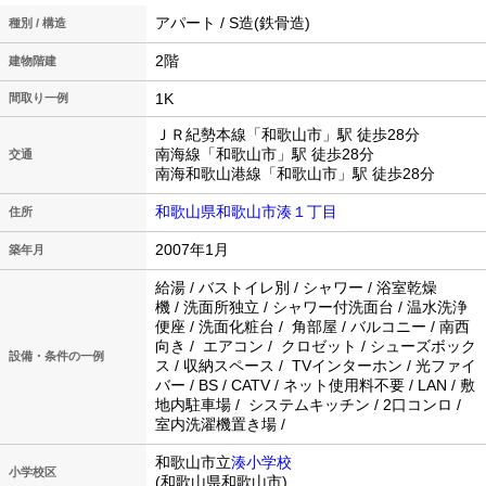
アパート / S造(鉄骨造)
種別 / 構造
2階
建物階建
1K
間取り一例
ＪＲ紀勢本線「和歌山市」駅 徒歩28分
南海線「和歌山市」駅 徒歩28分
交通
南海和歌山港線「和歌山市」駅 徒歩28分
和歌山県和歌山市湊１丁目
住所
2007年1月
築年月
給湯 / バストイレ別 / シャワー / 浴室乾燥
機 / 洗面所独立 / シャワー付洗面台 / 温水洗浄
便座 / 洗面化粧台 / 角部屋 / バルコニー / 南西
向き / エアコン / クロゼット / シューズボック
設備・条件の一例
ス / 収納スペース / TVインターホン / 光ファイ
バー / BS / CATV / ネット使用料不要 / LAN / 敷
地内駐車場 / システムキッチン / 2口コンロ /
室内洗濯機置き場 /
和歌山市立
湊小学校
小学校区
(和歌山県和歌山市)