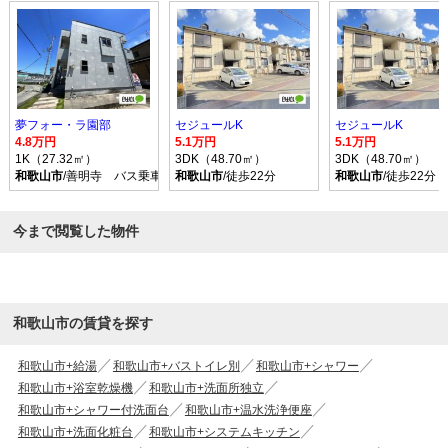
夢フォー・ラ園部
セジュールK
セジュールK
4.8万円
5.1万円
5.1万円
1K（27.32㎡）
3DK（48.70㎡）
3DK（48.70㎡）
和歌山市
/善明寺 バス乗車時間12分 停歩6分
和歌山市
/徒歩22分
和歌山市
/徒歩22分
今まで閲覧した物件
和歌山市の賃貸を探す
和歌山市+給湯
和歌山市+バストイレ別
和歌山市+シャワー
和歌山市+浴室乾燥機
和歌山市+洗面所独立
和歌山市+シャワー付洗面台
和歌山市+温水洗浄便座
和歌山市+洗面化粧台
和歌山市+システムキッチン