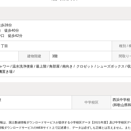
歩28分
 徒歩40分
口 徒歩42分
１丁目
種別 / 
建物階建
3階
間取り
ャワー / 温水洗浄便座 / 最上階 / 角部屋 / 南向き / クロゼット / シューズボックス /
機置き場 /
校
西浜中学校
中学校区
(和歌山県和
情報は、国土数値情報ダウンロードサービスが提供する小学校区データ【2021年度】及び中学校区デ
報ダウンロードサービスのWEBサイト上で記述通り、データは必ずしも正確とは言えません。また