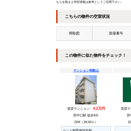
ちらを踏まえ学区情報は参考としてご活用下さい。
こちらの物件の空室状況
間取図
部屋番号
この物件に似た物件をチェック！
マンション和歌山
4.2万円
賃貸マンション
賃貸
田中口駅 徒歩9分
田
2DK（39.00㎡）
1
ペット飼育相談可能