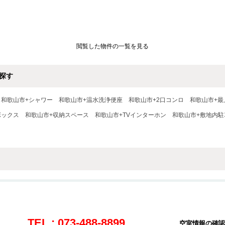
閲覧した物件の一覧を見る
探す
和歌山市+シャワー
和歌山市+温水洗浄便座
和歌山市+2口コンロ
和歌山市+最
ボックス
和歌山市+収納スペース
和歌山市+TVインターホン
和歌山市+敷地内駐
TEL : 073-488-8899
空室情報の確認