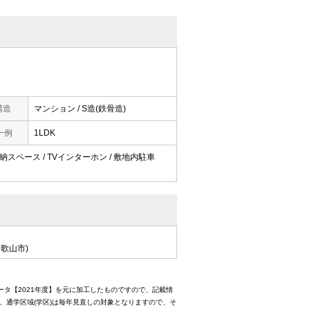
構造
マンション / S造(鉄骨造)
一例
1LDK
 収納スペース / TVインターホン / 敷地内駐車
歌山市)
ータ【2021年度】を元に加工したものですので、記載情
、通学区域(学区)は毎年見直しの対象となりますので、そ