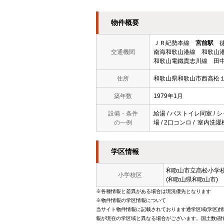
物件概要
ＪＲ紀勢本線
宮前駅
徒
交通機関
南海和歌山港線 和歌山港
和歌山電鐵貴志川線 田中
住所
和歌山県和歌山市西高松
築年数
1979年1月
設備・条件
給湯 / バストイレ同室 / シ
の一例
場 / 2口コンロ / 室内洗濯
学区情報
和歌山市立
高松小学
小学校区
(和歌山県和歌山市)
※各種情報と差異がある場合は現況優先となります
※物件情報の学区情報について
当サイト物件情報に記載されております通学区域(学区)
報が現在の学区域と異なる場合がございます。国土数値情