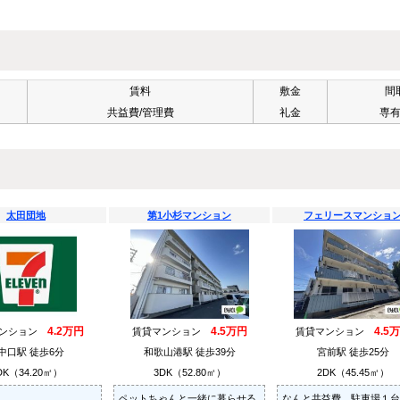
賃料
敷金
間
共益費/管理費
礼金
専
太田団地
第1小杉マンション
フェリースマンショ
4.2万円
4.5万円
4.5
マンション
賃貸マンション
賃貸マンション
中口駅 徒歩6分
和歌山港駅 徒歩39分
宮前駅 徒歩25分
DK（34.20㎡）
3DK（52.80㎡）
2DK（45.45㎡）
ペットちゃんと一緒に暮らせる
なんと共益費、駐車場１台