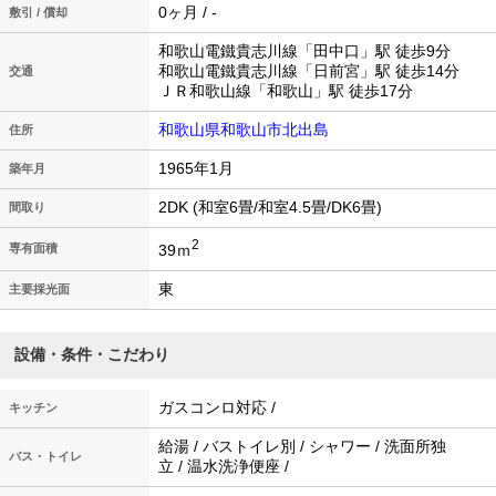
0ヶ月 / -
敷引 / 償却
和歌山電鐵貴志川線「田中口」駅 徒歩9分
和歌山電鐵貴志川線「日前宮」駅 徒歩14分
交通
ＪＲ和歌山線「和歌山」駅 徒歩17分
和歌山県和歌山市北出島
住所
1965年1月
築年月
2DK (和室6畳/和室4.5畳/DK6畳)
間取り
2
39ｍ
専有面積
東
主要採光面
設備・条件・こだわり
ガスコンロ対応 /
キッチン
給湯 / バストイレ別 / シャワー / 洗面所独
バス・トイレ
立 / 温水洗浄便座 /