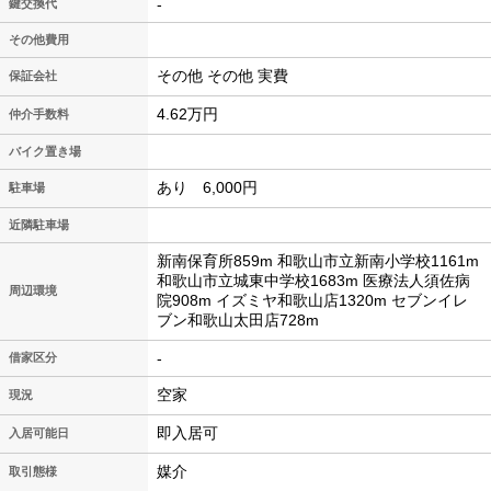
-
鍵交換代
その他費用
その他 その他 実費
保証会社
4.62万円
仲介手数料
バイク置き場
あり 6,000円
駐車場
近隣駐車場
新南保育所859m 和歌山市立新南小学校1161m
和歌山市立城東中学校1683m 医療法人須佐病
周辺環境
院908m イズミヤ和歌山店1320m セブンイレ
ブン和歌山太田店728m
-
借家区分
空家
現況
即入居可
入居可能日
媒介
取引態様