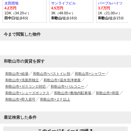
太田団地
サンライフビル
パープルハイツ
4.2万円
4.5万円
3.7万円
1DK（34.20㎡）
3K（48.00㎡）
1K（21.00㎡）
田中口
/徒歩6分
和歌山
/徒歩16分
和歌山
/徒歩15分
今まで閲覧した物件
和歌山市の賃貸を探す
和歌山市+給湯
和歌山市+バストイレ別
和歌山市+シャワー
和歌山市+洗面所独立
和歌山市+温水洗浄便座
和歌山市+ガスコンロ対応
和歌山市+バルコニー
和歌山市+シューズボックス
和歌山市+敷地内駐車場
和歌山市+和室
和歌山市+即入居可
和歌山市+２Ｆ以上
最近検索した条件