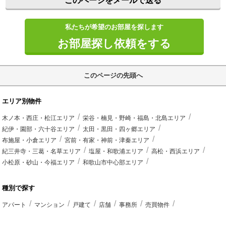
このページをメールで送る
私たちが希望のお部屋を探します
お部屋探し依頼をする
このページの先頭へ
エリア別物件
木ノ本・西庄・松江エリア
栄谷・楠見・野崎・福島・北島エリア
紀伊・園部・六十谷エリア
太田・黒田・四ヶ郷エリア
布施屋・小倉エリア
宮前・有家・神前・津秦エリア
紀三井寺・三葛・名草エリア
塩屋・和歌浦エリア
高松・西浜エリア
小松原・砂山・今福エリア
和歌山市中心部エリア
種別で探す
アパート
マンション
戸建て
店舗
事務所
売買物件