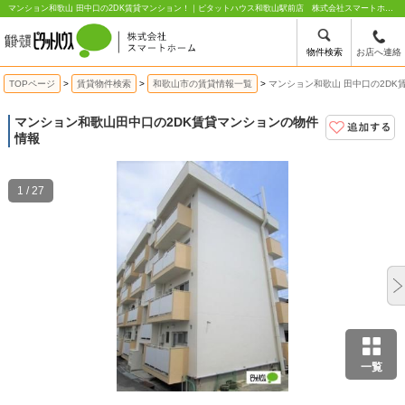
マンション和歌山 田中口の2DK賃貸マンション！｜ピタットハウス和歌山駅前店 株式会社スマートホーム
物件検索
お店へ連絡
TOPページ
賃貸物件検索
和歌山市の賃貸情報一覧
マンション和歌山 田中口の2DK
マンション和歌山
田中口の2DK賃貸マンションの物件
情報
1 / 27
一覧