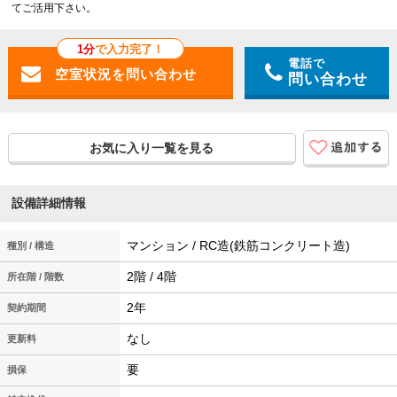
てご活用下さい。
1分
で入力完了！
電話で
問い合わせ
お気に入り一覧を見る
設備詳細情報
マンション / RC造(鉄筋コンクリート造)
種別 / 構造
2階 / 4階
所在階 / 階数
2年
契約期間
なし
更新料
要
損保