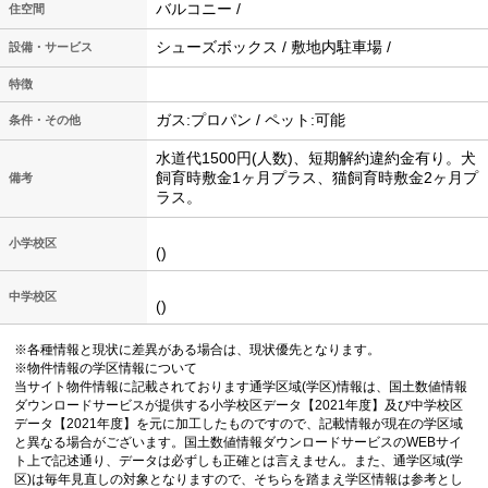
バルコニー /
住空間
シューズボックス / 敷地内駐車場 /
設備・サービス
特徴
ガス:プロパン / ペット:可能
条件・その他
水道代1500円(人数)、短期解約違約金有り。犬
飼育時敷金1ヶ月プラス、猫飼育時敷金2ヶ月プ
備考
ラス。
小学校区
()
中学校区
()
※各種情報と現状に差異がある場合は、現状優先となります。
※物件情報の学区情報について
当サイト物件情報に記載されております通学区域(学区)情報は、国土数値情報
ダウンロードサービスが提供する小学校区データ【2021年度】及び中学校区
データ【2021年度】を元に加工したものですので、記載情報が現在の学区域
と異なる場合がございます。国土数値情報ダウンロードサービスのWEBサイ
ト上で記述通り、データは必ずしも正確とは言えません。また、通学区域(学
区)は毎年見直しの対象となりますので、そちらを踏まえ学区情報は参考とし