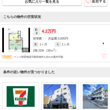
お気に入り一覧を見る
こちらの物件の空室状況
E-
4.2万円
2
-
3,000円
1ヶ月
1ヶ月
敷
礼
2
2階
2DK（39ｍ
）
ペット飼育相談可能現地待ち合わせ案内可能
条件の近い物件が見つかりました