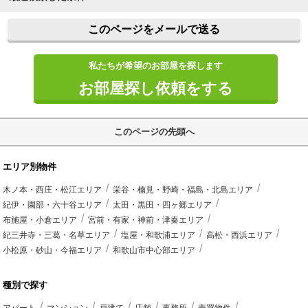
このページをメールで送る
私たちが希望のお部屋を探します
お部屋探し依頼をする
このページの先頭へ
エリア別物件
木ノ本・西庄・松江エリア
栄谷・楠見・野崎・福島・北島エリア
紀伊・園部・六十谷エリア
太田・黒田・四ヶ郷エリア
布施屋・小倉エリア
宮前・有家・神前・津秦エリア
紀三井寺・三葛・名草エリア
塩屋・和歌浦エリア
高松・西浜エリア
小松原・砂山・今福エリア
和歌山市中心部エリア
種別で探す
アパート
マンション
戸建て
店舗
事務所
売買物件