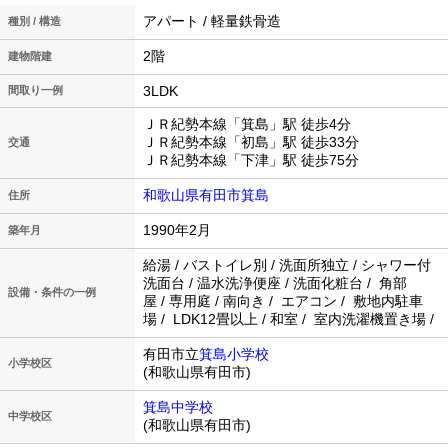
アパート / 軽量鉄骨造
種別 / 構造
2階
建物階建
3LDK
間取り一例
ＪＲ紀勢本線「箕島」駅 徒歩4分
ＪＲ紀勢本線「初島」駅 徒歩33分
交通
ＪＲ紀勢本線「下津」駅 徒歩75分
和歌山県有田市箕島
住所
1990年2月
築年月
給湯 / バストイレ別 / 洗面所独立 / シャワー付
洗面台 / 温水洗浄便座 / 洗面化粧台 / 角部
設備・条件の一例
屋 / 専用庭 / 南向き / エアコン / 敷地内駐車
場 / LDK12畳以上 / 和室 / 室内洗濯機置き場 /
有田市立
箕島小学校
小学校区
(和歌山県有田市)
箕島中学校
中学校区
(和歌山県有田市)