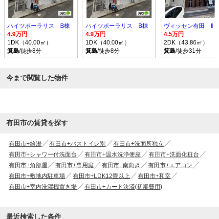
ハイツポーラリス B棟
ハイツポーラリス B棟
ヴィッセン有田 Ⅱ
4.9万円
4.9万円
4.5万円
1DK（40.00㎡）
1DK（40.00㎡）
2DK（43.86㎡）
箕島
/徒歩8分
箕島
/徒歩8分
箕島
/徒歩31分
今まで閲覧した物件
有田市の賃貸を探す
有田市+給湯
有田市+バストイレ別
有田市+洗面所独立
有田市+シャワー付洗面台
有田市+温水洗浄便座
有田市+洗面化粧台
有田市+角部屋
有田市+専用庭
有田市+南向き
有田市+エアコン
有田市+敷地内駐車場
有田市+LDK12畳以上
有田市+和室
有田市+室内洗濯機置き場
有田市+カード決済(初期費用)
最近検索した条件