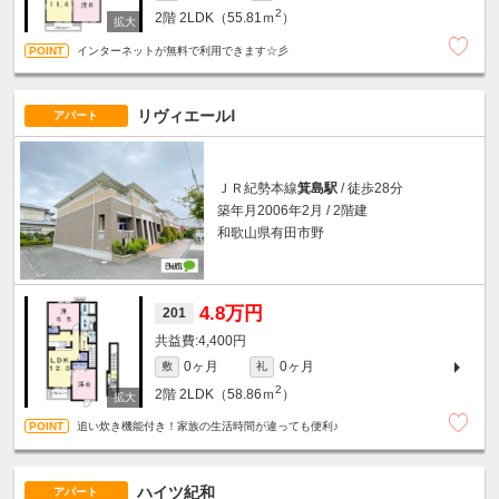
2
2階
2LDK（55.81ｍ
）
インターネットが無料で利用できます☆彡
リヴィエールⅠ
アパート
ＪＲ紀勢本線
箕島駅
/ 徒歩28分
築年月2006年2月 / 2階建
和歌山県有田市野
4.8万円
201
4,400円
0ヶ月
0ヶ月
敷
礼
2
2階
2LDK（58.86ｍ
）
追い炊き機能付き！家族の生活時間が違っても便利♪
ハイツ紀和
アパート