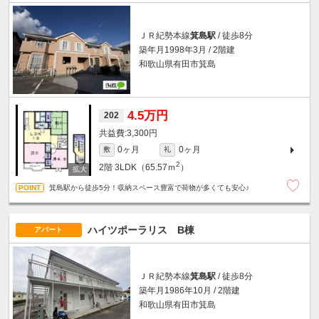
ＪＲ紀勢本線
箕島駅
/ 徒歩8分
築年月1998年3月 / 2階建
和歌山県有田市箕島
4.5万円
202
3,300円
0ヶ月
0ヶ月
敷
礼
2
2階
3LDK（65.57ｍ
）
箕島駅から徒歩5分！収納スペース豊富で荷物が多くても安心♪
ハイツポーラリス B棟
アパート
ＪＲ紀勢本線
箕島駅
/ 徒歩8分
築年月1986年10月 / 2階建
和歌山県有田市箕島