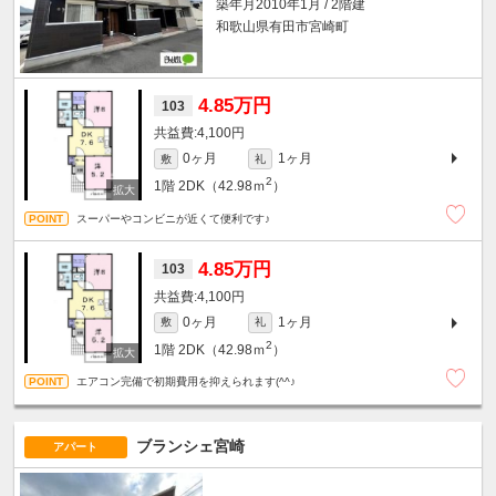
築年月2010年1月 / 2階建
和歌山県有田市宮崎町
4.85万円
103
4,100円
0ヶ月
1ヶ月
敷
礼
2
1階
2DK（42.98ｍ
）
スーパーやコンビニが近くて便利です♪
4.85万円
103
4,100円
0ヶ月
1ヶ月
敷
礼
2
1階
2DK（42.98ｍ
）
エアコン完備で初期費用を抑えられます(^^♪
ブランシェ宮崎
アパート