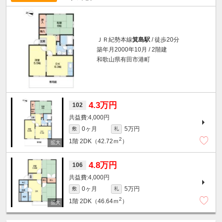
ＪＲ紀勢本線
箕島駅
/ 徒歩20分
築年月2000年10月 / 2階建
和歌山県有田市港町
4.3万円
102
4,000円
0ヶ月
5万円
敷
礼
2
1階
2DK（42.72ｍ
）
4.8万円
106
4,000円
0ヶ月
5万円
敷
礼
2
1階
2DK（46.64ｍ
）