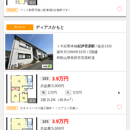
ペット飼育可能☆駐車場2台無料です♪
ディアスかもと
アパート
ＪＲ紀勢本線
紀伊宮原駅
/ 徒歩13分
築年月1994年10月 / 2階建
和歌山県有田市宮原町道
3.9万円
103
5,000円
1万円
5万円
敷
礼
2
1階
2LDK（46.8ｍ
）
セキスイハウス施工物件！！エアコン完備♪♪
3.9万円
103
5,000円