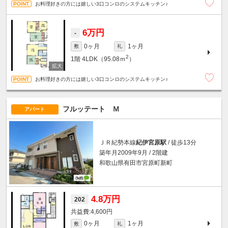
お料理好きの方には嬉しい3口コンロのシステムキッチン♪
6万円
-
0ヶ月
1ヶ月
敷
礼
2
1階
4LDK（95.08ｍ
）
お料理好きの方には嬉しい3口コンロのシステムキッチン♪
フルッテート Ｍ
アパート
ＪＲ紀勢本線
紀伊宮原駅
/ 徒歩13分
築年月2009年9月 / 2階建
和歌山県有田市宮原町新町
4.8万円
202
4,600円
0ヶ月
1ヶ月
敷
礼