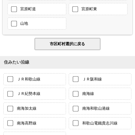
宮原町道
宮原町東
山地
住みたい沿線
ＪＲ和歌山線
ＪＲ阪和線
ＪＲ紀勢本線
南海線
南海加太線
南海和歌山港線
南海高野線
和歌山電鐵貴志川線