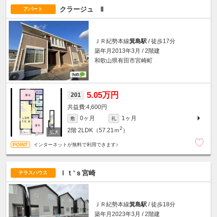
クラージュ Ⅱ
アパート
ＪＲ紀勢本線
箕島駅
/ 徒歩17分
築年月2013年3月 / 2階建
和歌山県有田市宮崎町
5.05万円
201
4,600円
0ヶ月
1ヶ月
敷
礼
2
2階
2LDK（57.21ｍ
）
インターネットが無料で利用できます♪
Ｉｔ’ｓ宮崎
テラスハウス
ＪＲ紀勢本線
箕島駅
/ 徒歩18分
築年月2023年3月 / 2階建