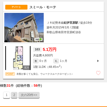
スミール・モーテ
アパート
ＪＲ紀勢本線
紀伊宮原駅
/ 徒歩19分
築年月2015年3月 / 2階建
和歌山県有田市宮原町須谷
5.1万円
103
4,600円
0ヶ月
1ヶ月
敷
礼
2
1階
1LDK（48.45ｍ
）
衣類が多くても安心、ウォークスルークローゼット♪
棟数
31
件 (総物件数：
58
件)
1
2
次の20件>>