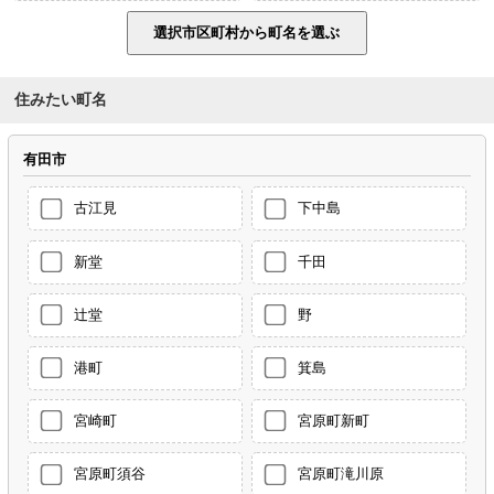
住みたい町名
有田市
古江見
下中島
新堂
千田
辻堂
野
港町
箕島
宮崎町
宮原町新町
宮原町須谷
宮原町滝川原