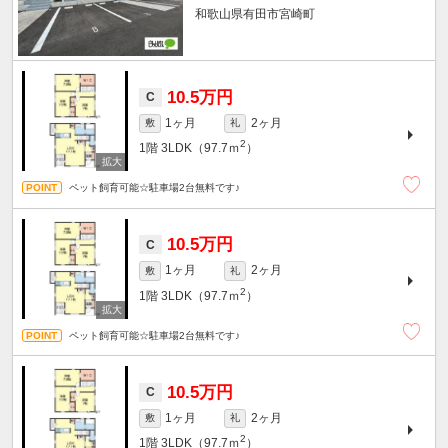
和歌山県有田市宮崎町
10.5万円
C
1ヶ月
2ヶ月
敷
礼
2
1階
3LDK（97.7ｍ
）
ペット飼育可能☆駐車場2台無料です♪
10.5万円
C
1ヶ月
2ヶ月
敷
礼
2
1階
3LDK（97.7ｍ
）
ペット飼育可能☆駐車場2台無料です♪
10.5万円
C
1ヶ月
2ヶ月
敷
礼
2
1階
3LDK（97.7ｍ
）