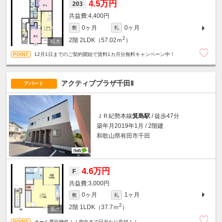
4.5万円
203
4,400円
0ヶ月
0ヶ月
敷
礼
2
2階
2LDK（57.02ｍ
）
12月1日までのご契約開始で賃料1カ月分無料キャンペーン中！
アクティブプラザ千田Ⅱ
アパート
ＪＲ紀勢本線
箕島駅
/ 徒歩47分
築年月2019年1月 / 2階建
和歌山県有田市千田
4.6万円
F
3,000円
0ヶ月
1ヶ月
敷
礼
2
2階
1LDK（37.7ｍ
）
オール電化物件！！南向きで日当たり良好！！