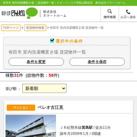
有田市 室内洗濯機置き場 ｜賃貸物件一覧｜ピタットハウス和歌山駅前店 株式会社スマートホーム
物件検索
お店へ連絡
TOPページ
賃貸物件検索
有田市 室内洗濯機置き場 賃貸物件一覧
選択中の条件
有田市 室内洗濯機置き場 賃貸物件一覧
条件を変更
条件を保存
棟数
31
件 (総物件数：
58
件)
並び順 ：
ベレオ古江見
マンション
ＪＲ紀勢本線
箕島駅
/ 徒歩11分
築年月2009年1月 / 3階建