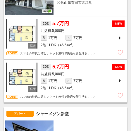
和歌山県有田市古江見
5.7万円
203
NEW
5,000円
1万円
7万円
敷
礼
2
2階
1LDK（46.6ｍ
）
スマホの時代に嬉しいネット無料で快適な新生活を。。♪
5.7万円
203
NEW
5,000円
1万円
7万円
敷
礼
2
2階
1LDK（46.6ｍ
）
スマホの時代に嬉しいネット無料で快適な新生活を。。♪
シャーメゾン新堂
アパート