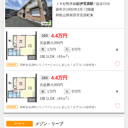
ＪＲ紀勢本線
紀伊宮原駅
/ 徒歩15分
築年月1992年3月 / 2階建
和歌山県有田市宮原町東
4.4万円
103
4,000円
1万円
6万円
敷
礼
2
1階
1LDK（43ｍ
）
2DKを1LDKにリノベーションしました！エアコン1台付き♪
4.4万円
103
4,000円
1万円
6万円
敷
礼
2
1階
1LDK（43ｍ
）
2DKを1LDKにリノベーションしました！エアコン1台付き♪
メゾン・リーブ
アパート