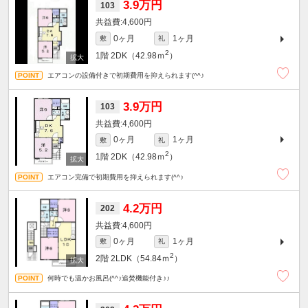
3.9万円
103
4,600円
0ヶ月
1ヶ月
敷
礼
2
1階
2DK（42.98ｍ
）
エアコンの設備付きで初期費用を抑えられます(^^♪
3.9万円
103
4,600円
0ヶ月
1ヶ月
敷
礼
2
1階
2DK（42.98ｍ
）
エアコン完備で初期費用を抑えられます(^^♪
4.2万円
202
4,600円
0ヶ月
1ヶ月
敷
礼
2
2階
2LDK（54.84ｍ
）
何時でも温かお風呂(^^♪追焚機能付き♪♪