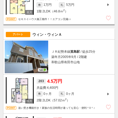
1万円
5万円
敷
礼
2
1階
2LDK（46.8ｍ
）
セキスイハウス施工物件！！エアコン完備♪♪
ウィン・ウィンＡ
アパート
ＪＲ紀勢本線
箕島駅
/ 徒歩25分
築年月2005年9月 / 2階建
和歌山県有田市山地
4.5万円
203
4,400円
0ヶ月
0ヶ月
敷
礼
2
2階
2LDK（57.02ｍ
）
追い焚き機能付き！家族の生活時間が違っても安心・便利＾0＾♪