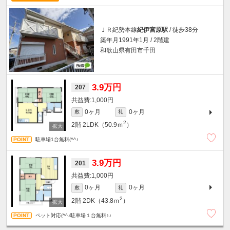
ＪＲ紀勢本線
紀伊宮原駅
/ 徒歩38分
築年月1991年1月 / 2階建
和歌山県有田市千田
3.9万円
207
1,000円
0ヶ月
0ヶ月
敷
礼
2
2階
2LDK（50.9ｍ
）
駐車場1台無料(^^♪
3.9万円
201
1,000円
0ヶ月
0ヶ月
敷
礼
2
2階
2DK（43.8ｍ
）
ペット対応(^^♪駐車場１台無料♪♪