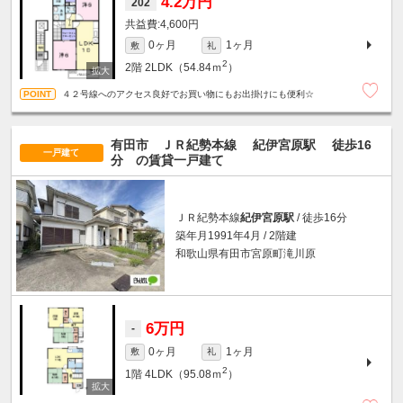
4.2万円
202
4,600円
0ヶ月
1ヶ月
敷
礼
2
2階
2LDK（54.84ｍ
）
４２号線へのアクセス良好でお買い物にもお出掛けにも便利☆
有田市 ＪＲ紀勢本線
紀伊宮原駅
徒歩16
一戸建て
分
の賃貸一戸建て
ＪＲ紀勢本線
紀伊宮原駅
/ 徒歩16分
築年月1991年4月 / 2階建
和歌山県有田市宮原町滝川原
6万円
-
0ヶ月
1ヶ月
敷
礼
2
1階
4LDK（95.08ｍ
）