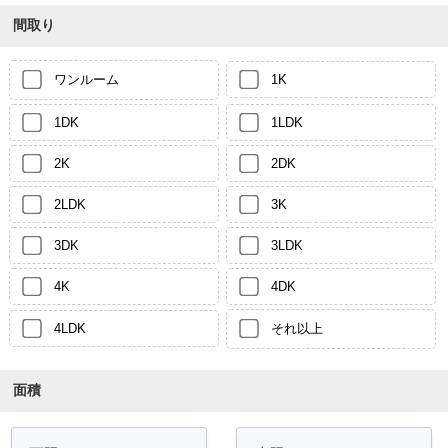
間取り
ワンルーム
1K
1DK
1LDK
2K
2DK
2LDK
3K
3DK
3LDK
4K
4DK
4LDK
それ以上
面積