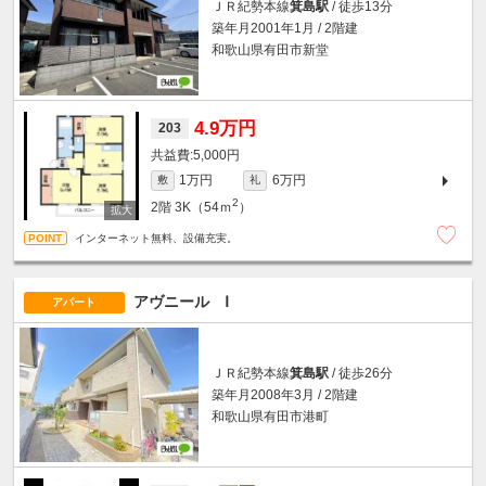
ＪＲ紀勢本線
箕島駅
/ 徒歩13分
築年月2001年1月 / 2階建
和歌山県有田市新堂
4.9万円
203
5,000円
1万円
6万円
敷
礼
2
2階
3K（54ｍ
）
インターネット無料、設備充実。
アヴニール Ⅰ
アパート
ＪＲ紀勢本線
箕島駅
/ 徒歩26分
築年月2008年3月 / 2階建
和歌山県有田市港町