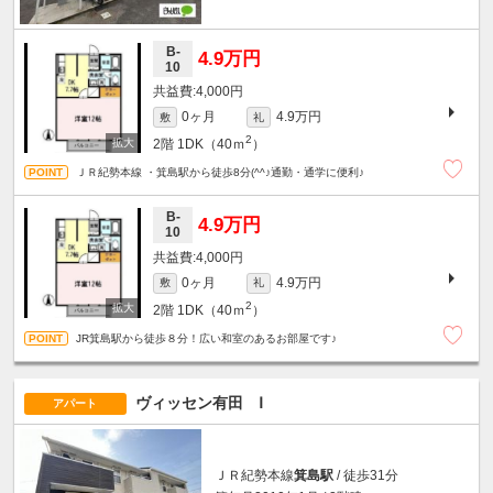
B-
4.9万円
10
4,000円
0ヶ月
4.9万円
敷
礼
2
2階
1DK（40ｍ
）
ＪＲ紀勢本線 ・箕島駅から徒歩8分(^^♪通勤・通学に便利♪
B-
4.9万円
10
4,000円
0ヶ月
4.9万円
敷
礼
2
2階
1DK（40ｍ
）
JR箕島駅から徒歩８分！広い和室のあるお部屋です♪
ヴィッセン有田 Ⅰ
アパート
ＪＲ紀勢本線
箕島駅
/ 徒歩31分