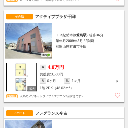
アクティブプラザ千田Ⅰ
その他
ＪＲ紀勢本線
箕島駅
/ 徒歩36分
築年月2009年3月 / 2階建
和歌山県有田市千田
4.8万円
A
3,500円
0ヶ月
1ヶ月
敷
礼
2
1階
2DK（48.02ｍ
）
人気のメゾネットタイプ☆エアコン2台付きです♪
フレグランス今吉
アパート