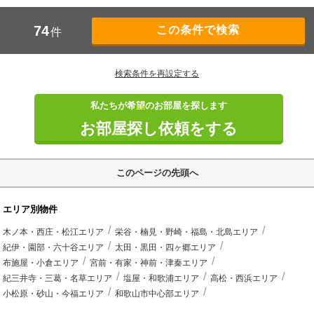
74
件
検索条件を再設定する
私たちが希望のお部屋を探します
お部屋探し依頼をする
このページの先頭へ
エリア別物件
木ノ本・西庄・松江エリア
栄谷・楠見・野崎・福島・北島エリア
紀伊・園部・六十谷エリア
太田・黒田・四ヶ郷エリア
布施屋・小倉エリア
宮前・有家・神前・津秦エリア
紀三井寺・三葛・名草エリア
塩屋・和歌浦エリア
高松・西浜エリア
小松原・砂山・今福エリア
和歌山市中心部エリア