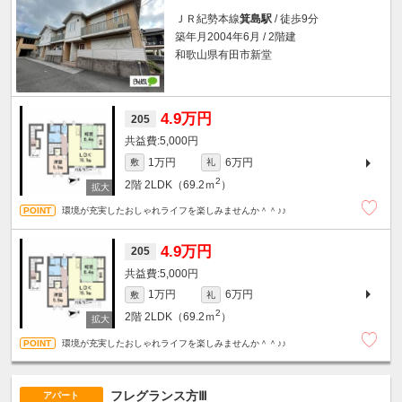
ＪＲ紀勢本線
箕島駅
/ 徒歩9分
築年月2004年6月 / 2階建
和歌山県有田市新堂
4.9万円
205
5,000円
1万円
6万円
敷
礼
2
2階
2LDK（69.2ｍ
）
環境が充実したおしゃれライフを楽しみませんか＾＾♪♪
4.9万円
205
5,000円
1万円
6万円
敷
礼
2
2階
2LDK（69.2ｍ
）
環境が充実したおしゃれライフを楽しみませんか＾＾♪♪
フレグランス方Ⅲ
アパート